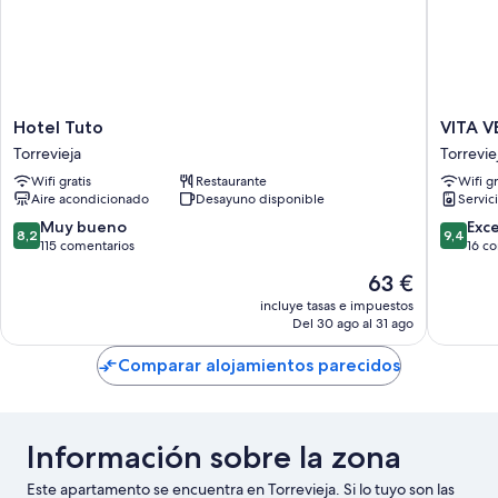
Hotel
VITA
Hotel Tuto
VITA V
Tuto
VERDE
Torrevieja
Torrevie
Torrevieja
Torrevie
Wifi gratis
Restaurante
Wifi gr
Aire acondicionado
Desayuno disponible
Servic
8.2
9.4
Muy bueno
Exc
8,2
9,4
sobre
sobre
115 comentarios
16 c
10,
10,
El
63 €
Muy
Excepcio
precio
bueno,
16 come
incluye tasas e impuestos
actual
Del 30 ago al 31 ago
115 comentarios
es
de
Comparar alojamientos parecidos
63 €
Información sobre la zona
Este apartamento se encuentra en Torrevieja. Si lo tuyo son las