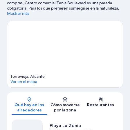
compras, Centro comercial Zenia Boulevard es una parada
obligatoria. Para los que prefieren sumergirse en la naturaleza,
Playa La Zenia y Playa de Cabo Roig son dos excelentes
Mostrar más
opciones. ¿Viajas con niños? Si es así, puedes llevarlos a Parque
de Doña Sinforosa o a Minigolf Las Salinas.
Ver guía de viaje de
Torrevieja
Ver más apartamentos en Torrevieja
Torrevieja, Alicante
Ver en el mapa
Mapa
Qué hay en los
Cómo moverse
Restaurantes
alrededores
por la zona
Playa La Zenia