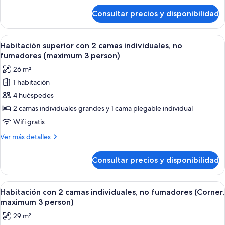
individuales,
de
Consultar precios y disponibilidad
Habitación
no
superior
fumadores
con
Abrir
Una habitación de hotel con una cama 
8
2
Habitación superior con 2 camas individuales, no
todas
camas
fumadores (maximum 3 person)
individuales,
las
26 m²
no
fotos
fumadores
1 habitación
de
4 huéspedes
Habitación
superior
2 camas individuales grandes y 1 cama plegable individual
con
Wifi gratis
2
Más
Ver más detalles
camas
detalles
individuales,
de
Consultar precios y disponibilidad
Habitación
no
superior
fumadores
con
Abrir
Habitación de hotel con dos camas, una
(maximum
10
2
Habitación con 2 camas individuales, no fumadores (Corner,
todas
camas
3
maximum 3 person)
individuales,
las
person)
29 m²
no
fotos