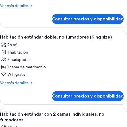
no
Más
Ver más detalles
fumadores
detalles
(Corner)
de
Consultar precios y disponibilidad
Habitación
doble,
no
Abrir
Una habitación de hotel con una cam
8
fumadores
Habitación estándar doble, no fumadores (King size)
todas
(Corner)
26 m²
las
1 habitación
fotos
de
3 huéspedes
Habitación
1 cama de matrimonio
estándar
Wifi gratis
doble,
Más
Ver más detalles
no
detalles
fumadores
de
Consultar precios y disponibilidad
Habitación
(King
estándar
size)
doble,
Abrir
Una habitación de hotel con dos camas,
11
no
Habitación estándar con 2 camas individuales, no
todas
fumadores
fumadores
(King
las