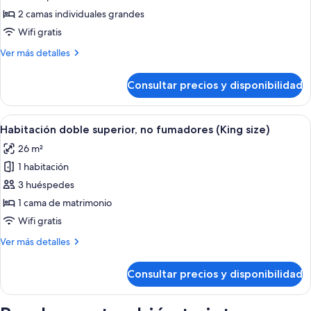
(Corner,
Suite,
maximum
2 camas individuales grandes
3
no
Wifi gratis
person)
fumadores
Más
Ver más detalles
detalles
de
Consultar precios y disponibilidad
Suite,
no
fumadores
Abrir
Habitación de hotel con una cama grande
9
Habitación doble superior, no fumadores (King size)
todas
26 m²
las
1 habitación
fotos
de
3 huéspedes
Habitación
1 cama de matrimonio
doble
Wifi gratis
superior,
Más
Ver más detalles
no
detalles
fumadores
de
Consultar precios y disponibilidad
Habitación
(King
doble
size)
superior,