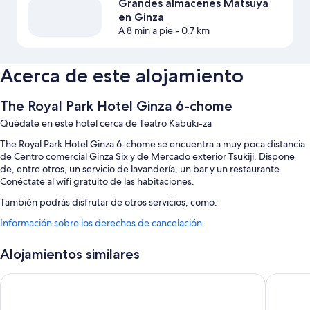
Grandes almacenes Matsuya
en Ginza
A 8 min a pie
- 0.7 km
Acerca de este alojamiento
The Royal Park Hotel Ginza 6-chome
Quédate en este hotel cerca de Teatro Kabuki-za
The Royal Park Hotel Ginza 6-chome se encuentra a muy poca distancia
de Centro comercial Ginza Six y de Mercado exterior Tsukiji. Dispone
de, entre otros, un servicio de lavandería, un bar y un restaurante.
Conéctate al wifi gratuito de las habitaciones.
También podrás disfrutar de otros servicios, como:
Información sobre los derechos de cancelación
Desayuno bufé (de pago), un ascensor y un servicio de recepción las
24 horas
Alojamientos similares
Consigna de equipaje y una máquina expendedora
The Royal Park Canvas - Ginza 8
The Roya
Características de la habitación
Las 273 habitaciones cuentan con características entre las que se