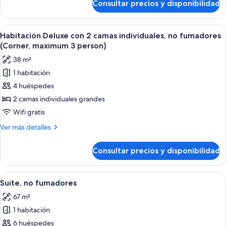
Consultar precios y disponibilidad
Habitación
no
Deluxe
fumadores
con
Abrir
Habitación de hotel con dos camas, una 
(maximum
11
2
Habitación Deluxe con 2 camas individuales, no fumadores
todas
camas
3
(Corner, maximum 3 person)
individuales,
las
person)
38 m²
no
fotos
fumadores
1 habitación
de
(maximum
4 huéspedes
Habitación
3
person)
Deluxe
2 camas individuales grandes
con
Wifi gratis
2
Más
Ver más detalles
camas
detalles
individuales,
de
Consultar precios y disponibilidad
Habitación
no
Deluxe
fumadores
con
Abrir
Habitación de hotel con dos camas, te
(Corner,
12
2
Suite, no fumadores
todas
camas
maximum
67 m²
individuales,
las
3
no
1 habitación
fotos
person)
fumadores
de
6 huéspedes