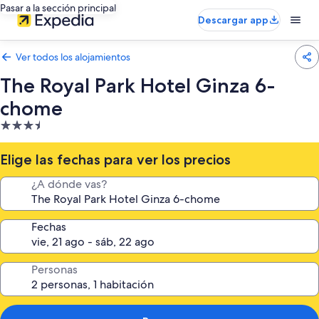
Pasar a la sección principal
Descargar app
Ver todos los alojamientos
The Royal Park Hotel Ginza 6-
chome
Alojamiento
de
3.5 estrellas
Elige las fechas para ver los precios
¿A dónde vas?
Fechas
Personas