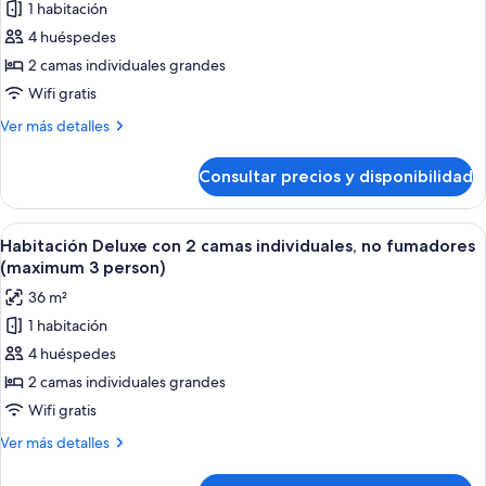
fumadores
1 habitación
de
(maximum
4 huéspedes
Habitación
3
person)
con
2 camas individuales grandes
2
Wifi gratis
camas
Más
Ver más detalles
individuales,
detalles
no
de
Consultar precios y disponibilidad
Habitación
fumadores
con
(Corner,
2
Abrir
Una habitación de hotel con dos camas
maximum
9
camas
Habitación Deluxe con 2 camas individuales, no fumadores
todas
individuales,
3
(maximum 3 person)
no
las
person)
36 m²
fumadores
fotos
(Corner,
1 habitación
de
maximum
4 huéspedes
Habitación
3
person)
Deluxe
2 camas individuales grandes
con
Wifi gratis
2
Más
Ver más detalles
camas
detalles
individuales,
de