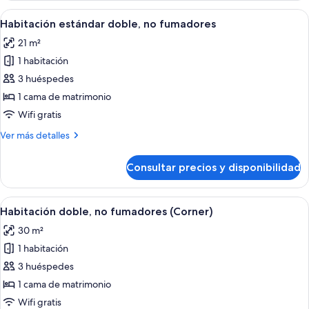
smoking
Room
Abrir
Una habitación de hotel con una cama, 
11
Non-
Habitación estándar doble, no fumadores
todas
smoking
21 m²
las
1 habitación
fotos
de
3 huéspedes
Habitación
1 cama de matrimonio
estándar
Wifi gratis
doble,
Más
Ver más detalles
no
detalles
fumadores
de
Consultar precios y disponibilidad
Habitación
estándar
doble,
Abrir
Habitación de hotel con una cama gran
9
no
Habitación doble, no fumadores (Corner)
todas
fumadores
30 m²
las
1 habitación
fotos
de
3 huéspedes
Habitación
1 cama de matrimonio
doble,
Wifi gratis