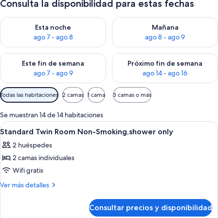
Consulta la disponibilidad para estas fechas
Consulta la disponibilidad para esta noche, ago 7 - ago 8
Consulta la disponibilidad pa
Esta noche
Mañana
ago 7 - ago 8
ago 8 - ago 9
Consulta la disponibilidad para este fin de semana, ago 7 - ag
Consulta la disponibilidad par
Este fin de semana
Próximo fin de semana
ago 7 - ago 9
ago 14 - ago 16
Filtros
Todas las habitaciones
2 camas
1 cama
3 camas o más
disponibles
para
Se muestran 14 de 14 habitaciones
las
Abrir
Habitación de hotel con dos camas, un e
1
Standard Twin Room Non-Smoking,shower only
habitaciones
todas
2 huéspedes
las
2 camas individuales
fotos
de
Wifi gratis
Standard
Más
Ver más detalles
Twin
detalles
de
Room
Consultar precios y disponibilidad
Standard
Non-