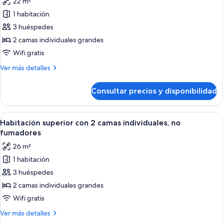
22 m²
size)
fotos
1 habitación
de
3 huéspedes
Habitación
estándar
2 camas individuales grandes
con
Wifi gratis
2
Más
Ver más detalles
camas
detalles
individuales,
de
Consultar precios y disponibilidad
Habitación
no
estándar
fumadores
con
Abrir
Una habitación de hotel con una cama g
10
2
Habitación superior con 2 camas individuales, no
todas
camas
fumadores
individuales,
las
26 m²
no
fotos
fumadores
1 habitación
de
3 huéspedes
Habitación
superior
2 camas individuales grandes
con
Wifi gratis
2
Más
Ver más detalles
camas
detalles