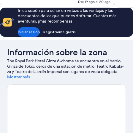
precio
Del 19 ago al 20 ago
actual
Inicia sesión para echar un vistazo a las ventajas y los
es
descuentos de los que puedes disfrutar. Cuantas más
de
aventuras, ¡más recompensas!
104 €
Iniciar sesión
Registrarme gratis
Información sobre la zona
The Royal Park Hotel Ginza 6-chome se encuentra en el barrio
Ginza de Tokio, cerca de una estación de metro. Teatro Kabuki-
za y Teatro del Jardín Imperial son lugares de visita obligada
para los aficionados a la cultura; si lo tuyo son las compras, no
Mostrar más
dejes de acercarte a Centro comercial Ginza Six y Mercado
exterior Tsukiji. También merece la pena acercarse a Foro
Internacional de Tokio y Palacio Imperial de Tokio.
Ver guía de
viaje de Tokio