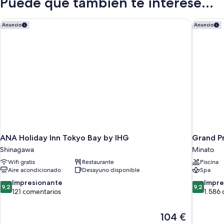
Puede que también te interese...
no
fumadores
(King
ANA Holiday Inn Tokyo Bay by IHG
Grand Pr
Anuncio
Anuncio
size)
ANA Holiday Inn Tokyo Bay by IHG
Grand P
Shinagawa
Minato
Wifi gratis
Restaurante
Piscina
Aire acondicionado
Desayuno disponible
Spa
9.2
9.2
Impresionante
Impre
9,2
9,2
sobre
sobre
121 comentarios
1.586 
10,
10,
Impresionante,
Impresion
El
104 €
121 comentarios
1.586 com