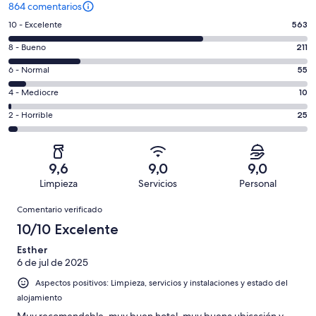
864 comentarios
563
10 - Excelente
563
comentarios
211
8 - Bueno
211
de
comentarios
un
55
6 - Normal
55
de
total
comentarios
un
10
4 - Mediocre
10
de
de
total
comentarios
864
un
25
2 - Horrible
25
de
de
con
total
comentarios
864
un
una
de
de
con
total
puntuación
864
un
una
de
9,6
9,0
9,0
de
con
total
puntuación
864
Limpieza
Servicios
Personal
10
una
de
de
con
Comentarios
-
puntuación
864
8
Comentario verificado
una
Excelente
de
con
-
puntuación
10/10 Excelente
6
una
Bueno
de
-
puntuación
Esther
4
Normal
6 de jul de 2025
de
-
2
Aspectos positivos: Limpieza, servicios y instalaciones y estado del
Mediocre
-
alojamiento
Horrible