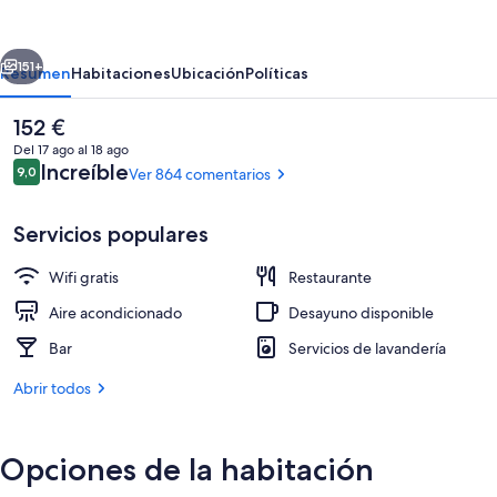
Park
Hotel
erior
Siguiente
Ginza
151+
Resumen
Habitaciones
Ubicación
Políticas
6-
El
152 €
chome
precio
Del 17 ago al 18 ago
actual
Comentarios
Increíble
9,0
Ver 864 comentarios
9,0 de 10
es
de
152 €
Servicios populares
Wifi gratis
Restaurante
Vestíbulo
Aire acondicionado
Desayuno disponible
Bar
Servicios de lavandería
Abrir todos
Opciones de la habitación