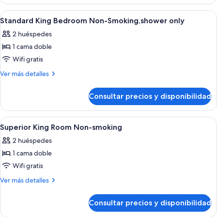
Twin
Smoking,shower
Room
Abrir
Habitación de hotel con cama, escritori
1
only
Non-
Standard King Bedroom Non-Smoking,shower only
todas
Smoking,shower
2 huéspedes
only
las
1 cama doble
fotos
de
Wifi gratis
Standard
Más
Ver más detalles
King
detalles
de
Bedroom
Consultar precios y disponibilidad
Standard
Non-
King
Smoking,shower
Bedroom
Abrir
Una habitación de hotel con una cama g
1
only
Non-
Superior King Room Non-smoking
todas
Smoking,shower
2 huéspedes
only
las
1 cama doble
fotos
de
Wifi gratis
Superior
Más
Ver más detalles
King
detalles
de
Room
Consultar precios y disponibilidad
Superior
Non-
King