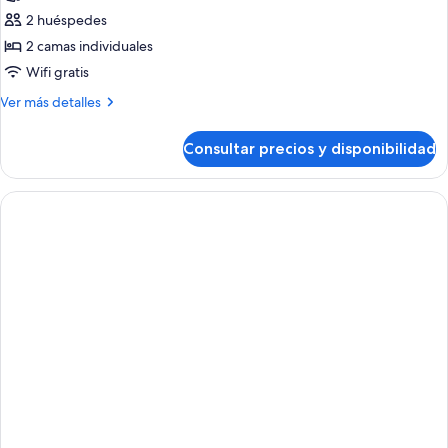
de
2 huéspedes
Habitación
2 camas individuales
doble
Wifi gratis
Más
Ver más detalles
detalles
de
Consultar precios y disponibilidad
Habitación
doble