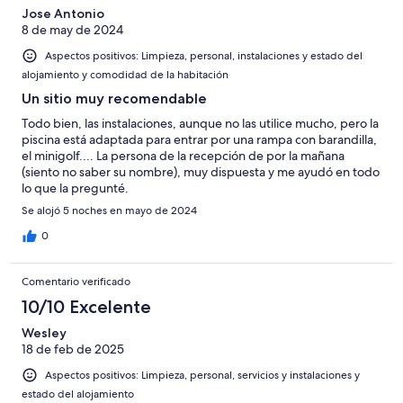
Bueno
de
-
puntuación
Jose Antonio
4
Normal
8 de may de 2024
de
-
2
Aspectos positivos: Limpieza, personal, instalaciones y estado del
Mediocre
-
alojamiento y comodidad de la habitación
Horrible
Un sitio muy recomendable
Todo bien, las instalaciones, aunque no las utilice mucho, pero la
piscina está adaptada para entrar por una rampa con barandilla,
el minigolf.... La persona de la recepción de por la mañana
(siento no saber su nombre), muy dispuesta y me ayudó en todo
lo que la pregunté.
Se alojó 5 noches en mayo de 2024
0
Comentario verificado
10/10 Excelente
Wesley
18 de feb de 2025
Aspectos positivos: Limpieza, personal, servicios y instalaciones y
estado del alojamiento