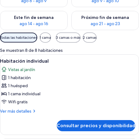
ago 8 - ago 9
ago 9 - ago 10
Consulta la disponibilidad para este fin de semana, ago 14 - a
Consulta la disponibilidad par
Este fin de semana
Próximo fin de semana
ago 14 - ago 16
ago 21 - ago 23
Filtros
Todas las habitaciones
1 cama
3 camas o más
2 camas
disponibles
para
Se muestran 8 de 8 habitaciones
las
Abrir
Habitación de hotel con cama, escritorio
11
Habitación individual
habitaciones
todas
Vistas al jardín
las
1 habitación
fotos
de
1 huésped
Habitación
1 cama individual
individual
Wifi gratis
Más
Ver más detalles
detalles
de
Consultar precios y disponibilidad
Habitación
individual