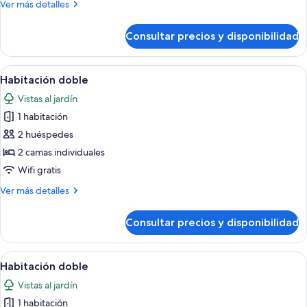
Más
Ver más detalles
detalles
de
Consultar precios y disponibilidad
Habitación
individual
Abrir
Un dormitorio con dos camas individua
13
Habitación doble
todas
Vistas al jardín
las
1 habitación
fotos
de
2 huéspedes
Habitación
2 camas individuales
doble
Wifi gratis
Más
Ver más detalles
detalles
de
Consultar precios y disponibilidad
Habitación
doble
Abrir
Un dormitorio con dos camas individua
14
Habitación doble
todas
Vistas al jardín
las
1 habitación
fotos