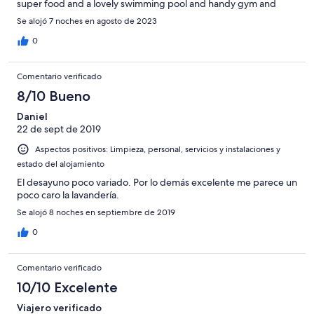
super food and a lovely swimming pool and handy gym and
classes. I would definitely recommend Casas Heddy to anyone.
Se alojó 7 noches en agosto de 2023
0
Comentario verificado
8/10 Bueno
Daniel
22 de sept de 2019
Aspectos positivos: Limpieza, personal, servicios y instalaciones y
estado del alojamiento
El desayuno poco variado. Por lo demás excelente me parece un
poco caro la lavandería.
Se alojó 8 noches en septiembre de 2019
0
Comentario verificado
10/10 Excelente
Viajero verificado