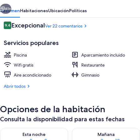
being
erior
Siguiente
Resort
61+
Resumen
Habitaciones
Ubicación
Políticas
Comentarios
Excepcional
9,4
Ver 22 comentarios
9,4 de 10
Servicios populares
Piscina
Aparcamiento incluido
Wifi gratis
Restaurante
Aire acondicionado
Gimnasio
Se sirven desayunos, almuerzos y cena
Abrir todos
Opciones de la habitación
Consulta la disponibilidad para estas fechas
Consulta la disponibilidad para esta noche, ago 8 - ago 9
Consulta la disponibilidad pa
Esta noche
Mañana