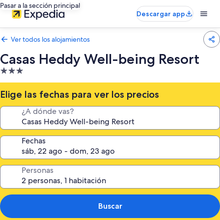
Pasar a la sección principal
Descargar app
Ver todos los alojamientos
Casas Heddy Well-being Resort
Alojamiento
de
3.0 estrellas
Elige las fechas para ver los precios
¿A dónde vas?
Fechas
Personas
Buscar