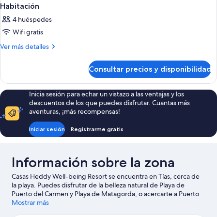
Habitación
4 huéspedes
Wifi gratis
Más
Ver más detalles
detalles
de
Consultar precios y disponibilidad
Habitación
Inicia sesión para echar un vistazo a las ventajas y los
descuentos de los que puedes disfrutar. Cuantas más
aventuras, ¡más recompensas!
Iniciar sesión
Registrarme gratis
Información sobre la zona
Casas Heddy Well-being Resort se encuentra en Tías, cerca de
la playa. Puedes disfrutar de la belleza natural de Playa de
Puerto del Carmen y Playa de Matagorda, o acercarte a Puerto
deportivo Marina Rubicón si deseas realizar alguna actividad.
Mostrar más
¿Viajas con niños? Pues llévalos a Centro de artesanía La Antigua