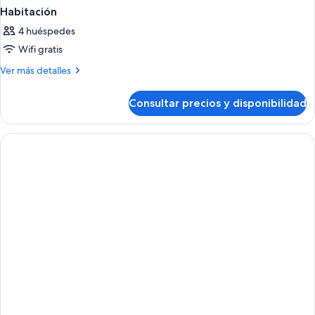
Habitación
4 huéspedes
Wifi gratis
Más
Ver más detalles
detalles
de
Consultar precios y disponibilidad
Habitación