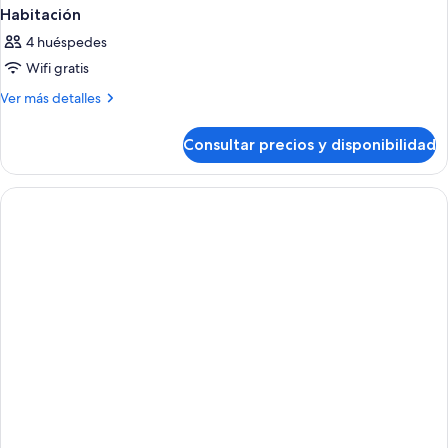
Habitación
4 huéspedes
Wifi gratis
Más
Ver más detalles
detalles
de
Consultar precios y disponibilidad
Habitación