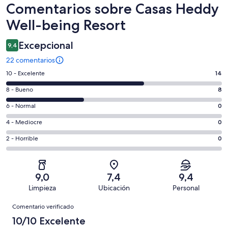
Comentarios
Comentarios sobre Casas Heddy
Well-being Resort
Excepcional
9,4
22 comentarios
14
10 - Excelente
14
comentarios
8
8 - Bueno
8
de
comentarios
un
0
6 - Normal
0
de
total
comentarios
un
0
4 - Mediocre
0
de
de
total
comentarios
22
un
0
2 - Horrible
0
de
de
con
total
comentarios
22
un
una
de
de
con
total
puntuación
22
un
una
de
9,0
7,4
9,4
de
con
total
puntuación
22
Limpieza
Ubicación
Personal
10
una
de
de
con
Comentarios
-
puntuación
22
8
Comentario verificado
una
Excelente
de
con
-
puntuación
10/10 Excelente
6
una