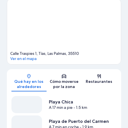
Escuela de Yaiza y, si te apetece disfrutar de un evento especial,
consulta el calendario de Centro deportivo Fariones. Descubre
todas las actividades acuáticas que podrás hacer en la zona,
como esnórquel o pesca; además, tendrás ocasión de disfrutar
de la naturaleza al aire libre con opciones tan variadas como la
equitación o el ciclismo de montaña.
Ver guía de viaje de Tías
Ver más complejos turísticos en Tías
Calle Traspies 1, Tías, Las Palmas, 35510
Ver en el mapa
Mapa
Qué hay en los
Cómo moverse
Restaurantes
alrededores
por la zona
Playa Chica
A 17 min a pie
- 1.5 km
Playa de Puerto del Carmen
A 7 min en coche
- 1.9 km