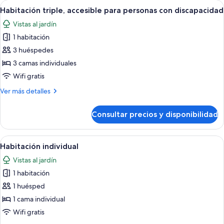
Abrir
Un dormitorio con cama, escritorio, si
6
Habitación triple, accesible para personas con discapacidad
todas
Vistas al jardín
las
1 habitación
fotos
de
3 huéspedes
Habitación
3 camas individuales
triple,
Wifi gratis
accesible
Más
Ver más detalles
para
detalles
personas
de
Consultar precios y disponibilidad
Habitación
con
triple,
discapacidad
accesible
Abrir
Habitación de hotel con cama, escritorio
11
para
Habitación individual
todas
personas
Vistas al jardín
con
las
discapacidad
1 habitación
fotos
de
1 huésped
Habitación
1 cama individual
individual
Wifi gratis