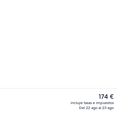
ón
Una televisión
El
174 €
precio
incluye tasas e impuestos
actual
Del 22 ago al 23 ago
l aire libre
1 dormitorio, caja fuerte, tabla de pla
es
de
174 €