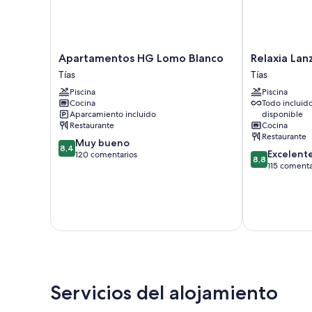
Apartamentos
Relaxia
Apartamentos HG Lomo Blanco
Relaxia Lan
HG
Lanzaplaya
Tías
Tías
Lomo
Tías
Piscina
Piscina
Blanco
Cocina
Todo incluid
Tías
Aparcamiento incluido
disponible
Restaurante
Cocina
Restaurante
8.4
Muy bueno
8,4
8.8
Excelent
sobre
120 comentarios
8,8
sobre
115 comenta
10,
10,
Muy
Excelente,
bueno,
115 comentari
120 comentarios
Servicios del alojamiento