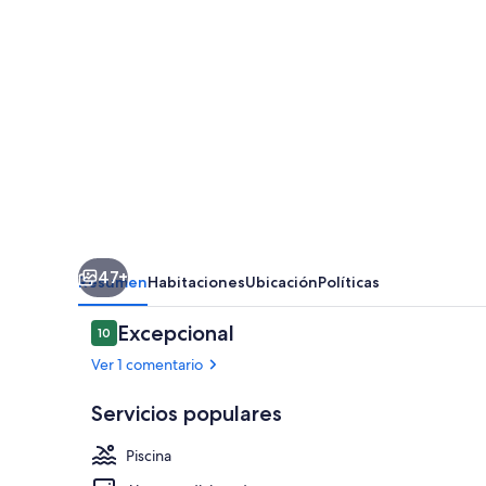
Suite
2
•
Desayuno
Incluido
(+18)
47+
Resumen
Habitaciones
Ubicación
Políticas
Comentarios
Excepcional
10
10 de 10
Ver 1 comentario
Servicios populares
Piscina