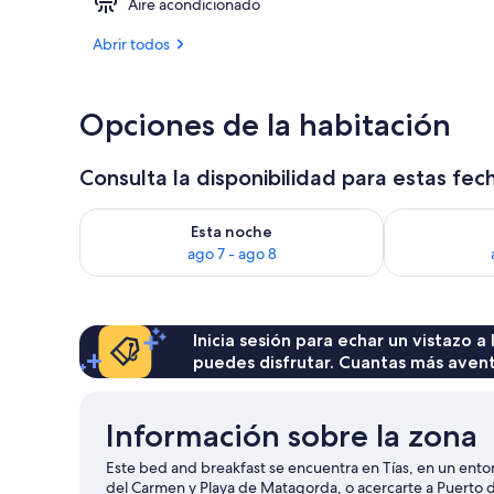
Aire acondicionado
Una televisió
Abrir todos
Opciones de la habitación
Consulta la disponibilidad para estas fec
Consulta la disponibilidad para esta noche, ago 7 - 
Consulta la d
Esta noche
ago 7 - ago 8
Inicia sesión para echar un vistazo a
puedes disfrutar. Cuantas más aven
Información sobre la zona
Este bed and breakfast se encuentra en Tías, en un entorn
del Carmen y Playa de Matagorda, o acercarte a Puerto de