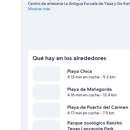
Centro de artesanía La Antigua Escuela de Yaiza y Go K
Tías
Mostrar más
Ver más B&B en Tías
Qué hay en los alrededores
Playa Chica
A 13 min en coche
- 5.2 km
Playa de Matagorda
A 16 min en coche
- 13.4 km
Playa de Puerto del Carmen
A 17 min en coche
- 7.5 km
Parque zoológico Rancho
Texas Lanzarote Park