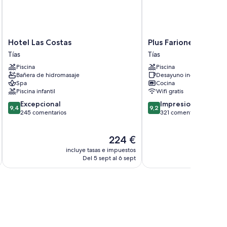
Hotel
Plus
Hotel Las Costas
Plus Fariones Apart
Las
Fariones
Tías
Tías
Costas
Apartamentos
Piscina
Piscina
Tías
Tías
Bañera de hidromasaje
Desayuno incluido
Spa
Cocina
Piscina infantil
Wifi gratis
9.4
9.2
Excepcional
Impresionante
9,4
9,2
sobre
sobre
245 comentarios
321 comentarios
10,
10,
Excepcional,
Impresionante,
El
224 €
245 comentarios
321 comentarios
precio
incluye tasas e impuestos
incluye
actual
Del 5 sept al 6 sept
De
es
de
224 €