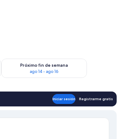
fin de semana, ago 7 - ago 9
Consulta la disponibilidad para el próximo fin de semana, ago
Próximo fin de semana
ago 14 - ago 16
Iniciar sesión
Registrarme gratis