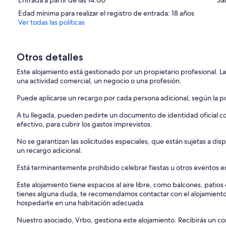
Edad mínima para realizar el registro de entrada: 18 años
Ver todas las políticas
Otros detalles
Este alojamiento está gestionado por un propietario profesional. La
una actividad comercial, un negocio o una profesión.
Puede aplicarse un recargo por cada persona adicional, según la pol
A tu llegada, pueden pedirte un documento de identidad oficial con
efectivo, para cubrir los gastos imprevistos.
No se garantizan las solicitudes especiales, que están sujetas a d
un recargo adicional.
Está terminantemente prohibido celebrar fiestas u otros eventos en
Este alojamiento tiene espacios al aire libre, como balcones, patio
tienes alguna duda, te recomendamos contactar con el alojamient
hospedarte en una habitación adecuada
Nuestro asociado, Vrbo, gestiona este alojamiento. Recibirás un c