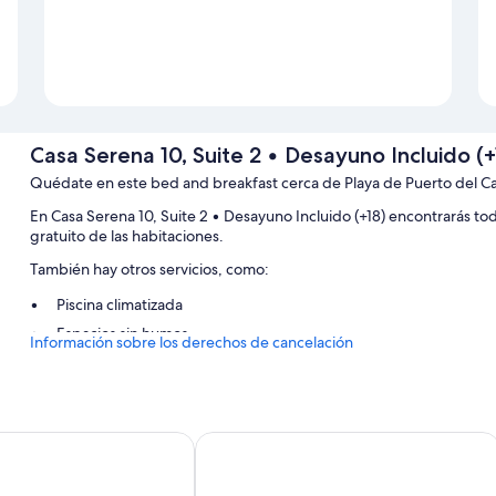
Casa Serena 10, Suite 2 • Desayuno Incluido (+
Quédate en este bed and breakfast cerca de Playa de Puerto del 
En Casa Serena 10, Suite 2 • Desayuno Incluido (+18) encontrarás to
gratuito de las habitaciones.
También hay otros servicios, como:
Piscina climatizada
Espacios sin humos
Información sobre los derechos de cancelación
Características de la habitación
Todas las habitaciones en Casa Serena 10, Suite 2 • Desayuno Incluido
acondicionado, además de algunas comodidades adicionales, como wif
playa
Apartamentos Aloe
Además, otros servicios que hallarás en todas las habitaciones incluy