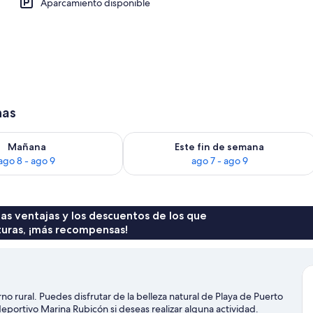
Aparcamiento disponible
n
has
ago 8
isponibilidad para mañana, ago 8 - ago 9
Consulta la disponibilidad para este 
Mañana
Este fin de semana
ago 8 - ago 9
ago 7 - ago 9
 las ventajas y los descuentos de los que
turas, ¡más recompensas!
o rural. Puedes disfrutar de la belleza natural de Playa de Puerto
portivo Marina Rubicón si deseas realizar alguna actividad.