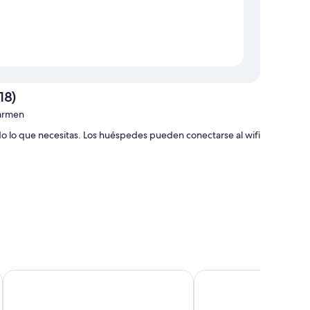
18)
Carmen
do lo que necesitas. Los huéspedes pueden conectarse al wifi
 (+18) brindan características que incluyen aire
i gratis y cajas fuertes.
Hotel Las Costas
Plus Fariones Apartam
en los siguientes: