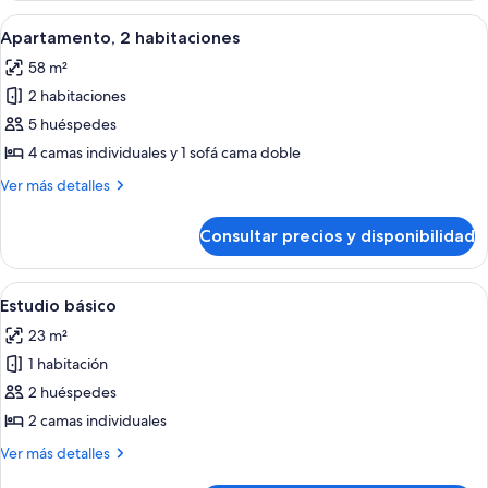
habitación
Abrir
Habitación de hotel con dos camas ind
8
Apartamento, 2 habitaciones
todas
58 m²
las
2 habitaciones
fotos
de
5 huéspedes
Apartamento,
4 camas individuales y 1 sofá cama doble
2
Más
Ver más detalles
habitaciones
detalles
de
Consultar precios y disponibilidad
Apartamento,
2
habitaciones
Abrir
Una habitación con dos camas individu
5
Estudio básico
todas
23 m²
las
1 habitación
fotos
de
2 huéspedes
Estudio
2 camas individuales
básico
Más
Ver más detalles
detalles