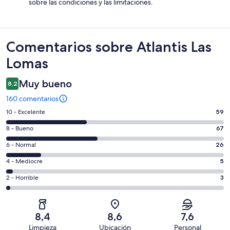
sobre las condiciones y las limitaciones.
Comentarios
Comentarios sobre Atlantis Las
Lomas
Muy bueno
8,2
160 comentarios
59
10 - Excelente
59
comentarios
67
8 - Bueno
67
de
comentarios
un
26
6 - Normal
26
de
total
comentarios
un
5
4 - Mediocre
5
de
de
total
comentarios
160
un
3
2 - Horrible
3
de
de
con
total
comentarios
160
un
una
de
de
con
total
puntuación
160
un
una
de
8,4
8,6
7,6
de
con
total
puntuación
160
Limpieza
Ubicación
Personal