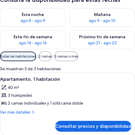
Consulta la disponibilidad para esta noche, ago 8 - ago 9
Consulta la disponibilidad pa
Esta noche
Mañana
ago 8 - ago 9
ago 9 - ago 10
Consulta la disponibilidad para este fin de semana, ago 14 - a
Consulta la disponibilidad par
Este fin de semana
Próximo fin de semana
ago 14 - ago 16
ago 21 - ago 23
Filtros
Todas las habitaciones
2 camas
3 camas o más
disponibles
para
Se muestran 3 de 3 habitaciones
las
Abrir
Un dormitorio con dos camas, un escri
9
Apartamento, 1 habitación
habitaciones
todas
40 m²
las
3 huéspedes
fotos
de
2 camas individuales y 1 sofá cama doble
Apartamento,
Más
Ver más detalles
1
detalles
de
habitación
Consultar precios y disponibilidad
Apartamento,
1