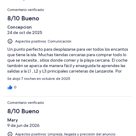
10
una
de
de
con
Comentarios
-
puntuación
160
8
Comentario verificado
una
Excelente
de
con
-
puntuación
8/10 Bueno
6
una
Bueno
de
-
puntuación
Concepcion
4
Normal
24 de oct de 2025
de
-
2
Aspectos positivos: Comunicación
Mediocre
-
Un punto perfecto para desplazarse para ver todos los encantos
Horrible
que tiene la isla. Muchas tiendas cercanas para comprar todo lo
que se necesita , sitios donde comer y la playa cercana. El coche
también se aparca de manera fácil y enseguida te aprendes las
salidas a la L1 , L2 y L3 principales carreteras de Lanzarote. Por
cierto al personal le doy un excelente.
Se alojó 7 noches en octubre de 2025
0
Comentario verificado
8/10 Bueno
Mary
9 de jun de 2026
Aspectos positivos: Limpieza, llegada y precisión del anuncio