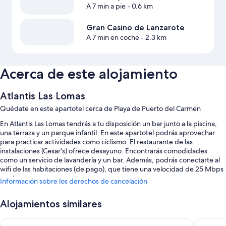
A 7 min a pie
- 0.6 km
Gran Casino de Lanzarote
A 7 min en coche
- 2.3 km
Acerca de este alojamiento
Atlantis Las Lomas
Quédate en este apartotel cerca de Playa de Puerto del Carmen
En Atlantis Las Lomas tendrás a tu disposición un bar junto a la piscina,
una terraza y un parque infantil. En este apartotel podrás aprovechar
para practicar actividades como ciclismo. El restaurante de las
instalaciones (Cesar's) ofrece desayuno. Encontrarás comodidades
como un servicio de lavandería y un bar. Además, podrás conectarte al
wifi de las habitaciones (de pago), que tiene una velocidad de 25 Mbps
o más.
Información sobre los derechos de cancelación
También te encantarán estos servicios:
Alojamientos similares
4 piscinas al aire libre y una piscina infantil, con tumbonas
Apartamentos Tisalaya
Apartam
Aparcamiento gratis