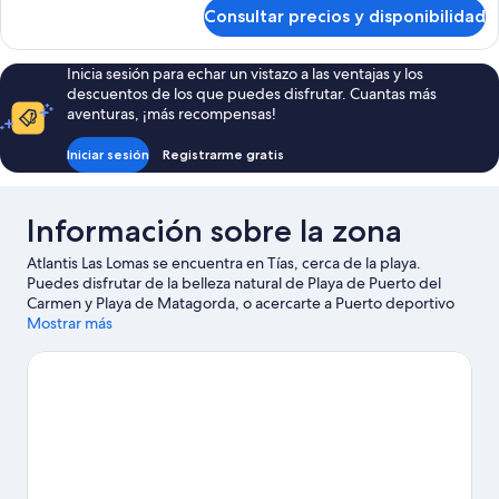
de
Consultar precios y disponibilidad
Estudio
básico
Inicia sesión para echar un vistazo a las ventajas y los
descuentos de los que puedes disfrutar. Cuantas más
aventuras, ¡más recompensas!
Iniciar sesión
Registrarme gratis
Información sobre la zona
Atlantis Las Lomas se encuentra en Tías, cerca de la playa.
Puedes disfrutar de la belleza natural de Playa de Puerto del
Carmen y Playa de Matagorda, o acercarte a Puerto deportivo
Marina Rubicón si deseas realizar alguna actividad. Go Karting
Mostrar más
San Bartolomé y Centro de artesanía La Antigua Escuela de Yaiza
también merecen la pena. Descubre todas las actividades
acuáticas que podrás hacer en la zona, como submarinismo,
esnórquel o windsurf; además, tendrás ocasión de disfrutar de
la naturaleza al aire libre con opciones como las rutas a pie o en
bicicleta.
Ver guía de viaje de Tías
Ver más apartoteles en Tías