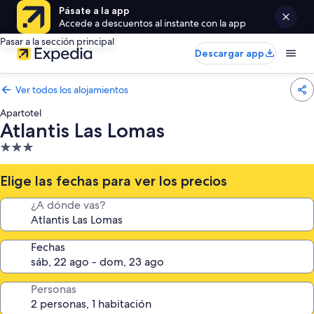
Pásate a la app
Accede a descuentos al instante con la app
Pasar a la sección principal
Descargar app
Ver todos los alojamientos
Apartotel
Atlantis Las Lomas
Alojamiento
de
3.0 estrellas
Elige las fechas para ver los precios
¿A dónde vas?
Fechas
Personas