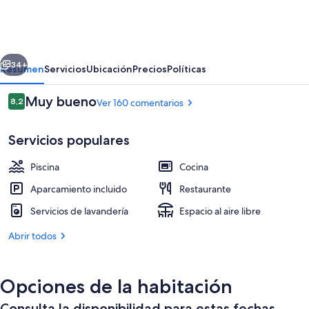
Las
Lomas
erior
Siguiente
34+
Resumen
Servicios
Ubicación
Precios
Políticas
Comentarios
Muy bueno
8,2
Ver 160 comentarios
8,2 de 10
Servicios populares
Piscina
Cocina
Aparcamiento incluido
Restaurante
Servicios de lavandería
Espacio al aire libre
4 piscinas al aire libre, tumbonas
Abrir todos
Opciones de la habitación
Consulta la disponibilidad para estas fechas