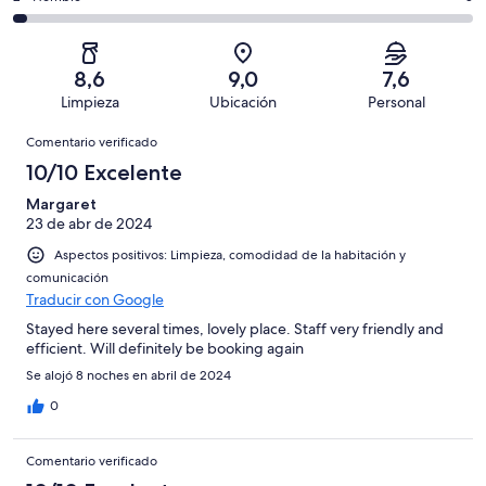
de
de
con
total
comentarios
102
un
una
de
de
con
total
puntuación
102
un
una
de
8,6
9,0
7,6
de
con
total
puntuación
102
Limpieza
Ubicación
Personal
10
una
de
de
con
Comentarios
-
puntuación
102
8
Comentario verificado
una
Excelente
de
con
-
puntuación
10/10 Excelente
6
una
Bueno
de
-
puntuación
Margaret
4
Normal
23 de abr de 2024
de
-
2
Aspectos positivos: Limpieza, comodidad de la habitación y
Mediocre
-
comunicación
Horrible
Traducir con Google
Stayed here several times, lovely place. Staff very friendly and
efficient. Will definitely be booking again
Se alojó 8 noches en abril de 2024
0
Comentario verificado