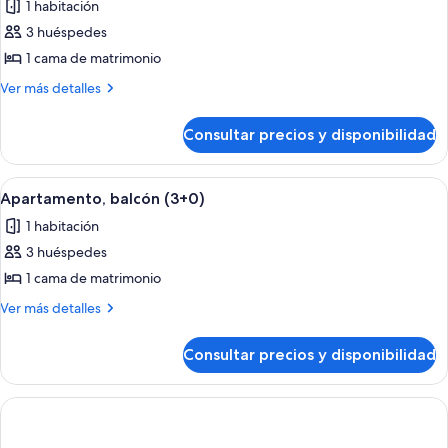
1 habitación
las
3 huéspedes
fotos
de
1 cama de matrimonio
Apartamento,
Más
Ver más detalles
balcón
detalles
de
(2+1)
Consultar precios y disponibilidad
Apartamento,
balcón
(2+1)
Abrir
Terraza o patio
8
Apartamento, balcón (3+0)
todas
1 habitación
las
3 huéspedes
fotos
de
1 cama de matrimonio
Apartamento,
Más
Ver más detalles
balcón
detalles
de
(3+0)
Consultar precios y disponibilidad
Apartamento,
balcón
(3+0)