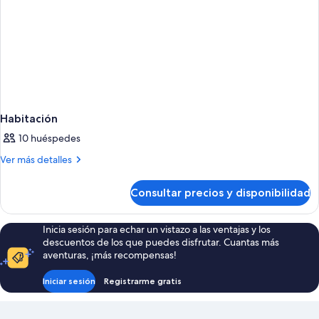
Habitación
10 huéspedes
Más
Ver más detalles
detalles
de
Consultar precios y disponibilidad
Habitación
Inicia sesión para echar un vistazo a las ventajas y los
descuentos de los que puedes disfrutar. Cuantas más
aventuras, ¡más recompensas!
Iniciar sesión
Registrarme gratis