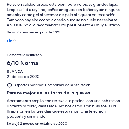
Relación calidad precio está bien, pero no pidas grandes lujos.
Limpieza 1 día si y 1 no, baños antiguos con bañera y sin ninguna
amenity como gel ni secador de pelo ni siquera en recepción.
Tampoco hay aire acondicionado aunque no suele necesitarse
en la isla. Solo lo recomiendo si tu presupuesto es muy ajustado
y por pa localización que queda en medio de la isla, ideal para
Se alojó 6 noches en julio de 2021
visitar la isla.
0
Comentario verificado
6/10 Normal
BLANCA
21 de oct de 2020
Aspectos positivos: Comodidad de la habitación
Parece mejor en las fotos de lo que es
Apartamento amplio con terraza a la piscina, con una habitación
un tanto oscura y desfasada. No nos cambiaronin las toallas ni
llimpiaron en los tres días que estuvimos. Una televisión
pequeña y sin mando.
Se alojó 2 noches en octubre de 2020