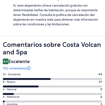
Sí, este alojamiento ofrece cancelación gratuita con
determinadas tarifas de habitación, porque es importante
tener flexibilidad. Consulta la política de cancelación del
alojamiento en nuestra web para obtener más información
sobre las condiciones y las limitaciones.
Comentarios
Comentarios sobre Costa Volcan
and Spa
Excelente
8,6
102 comentarios
49
10 - Excelente
49
comentarios
37
8 - Bueno
37
de
comentarios
un
11
6 - Normal
11
de
total
comentarios
un
2
4 - Mediocre
2
de
de
total
comentarios
102
un
3
2 - Horrible
3