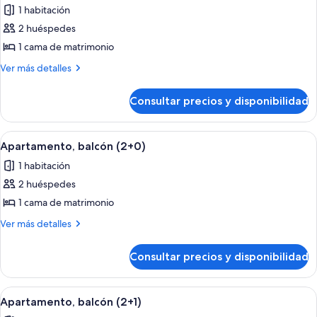
1 habitación
las
2 huéspedes
fotos
de
1 cama de matrimonio
Apartamento,
Más
Ver más detalles
balcón
detalles
de
(1+1)
Consultar precios y disponibilidad
Apartamento,
balcón
(1+1)
Abrir
Terraza o patio
8
Apartamento, balcón (2+0)
todas
1 habitación
las
2 huéspedes
fotos
de
1 cama de matrimonio
Apartamento,
Más
Ver más detalles
balcón
detalles
de
(2+0)
Consultar precios y disponibilidad
Apartamento,
balcón
(2+0)
Abrir
Terraza o patio
8
Apartamento, balcón (2+1)
todas