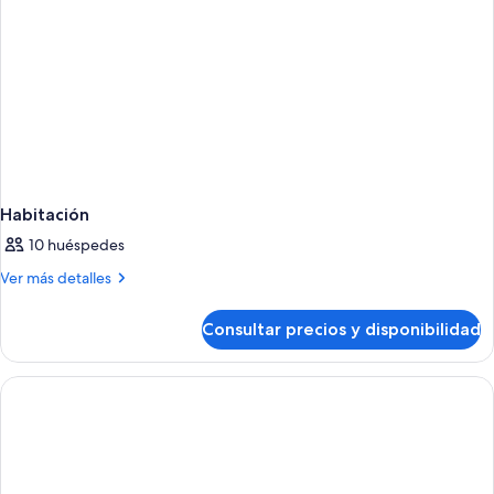
Habitación
10 huéspedes
Más
Ver más detalles
detalles
de
Consultar precios y disponibilidad
Habitación