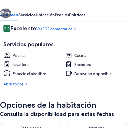
Spa
erior
Siguiente
23+
Resumen
Servicios
Ubicación
Precios
Políticas
Comentarios
Excelente
8,6
Ver 102 comentarios
8,6 de 10
Servicios populares
Piscina
Cocina
Lavadora
Secadora
Espacio al aire libre
Desayuno disponible
Terraza o patio
Abrir todos
Opciones de la habitación
Consulta la disponibilidad para estas fechas
Consulta la disponibilidad para esta noche, ago 9 - ago 10
Consulta la disponibilidad par