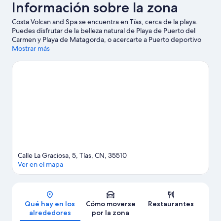
Información sobre la zona
Costa Volcan and Spa se encuentra en Tías, cerca de la playa.
Puedes disfrutar de la belleza natural de Playa de Puerto del
Carmen y Playa de Matagorda, o acercarte a Puerto deportivo
Marina Rubicón si deseas realizar alguna actividad. ¿Viajas con
Mostrar más
niños? Si es así, puedes llevarlos a Go Karting San Bartolomé o a
Centro de artesanía La Antigua Escuela de Yaiza.
Ver guía de
viaje de Tías
Ver más apartoteles en Tías
Calle La Graciosa, 5, Tías, CN, 35510
Ver en el mapa
Mapa
Qué hay en los
Cómo moverse
Restaurantes
alrededores
por la zona