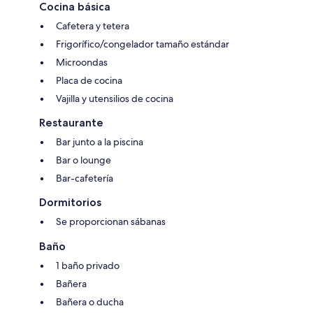
Cocina básica
Cafetera y tetera
Frigorífico/congelador tamaño estándar
Microondas
Placa de cocina
Vajilla y utensilios de cocina
Restaurante
Bar junto a la piscina
Bar o lounge
Bar-cafetería
Dormitorios
Se proporcionan sábanas
Baño
1 baño privado
Bañera
Bañera o ducha