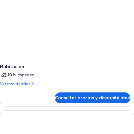
Habitación
10 huéspedes
Más
Ver más detalles
detalles
de
Consultar precios y disponibilidad
Habitación