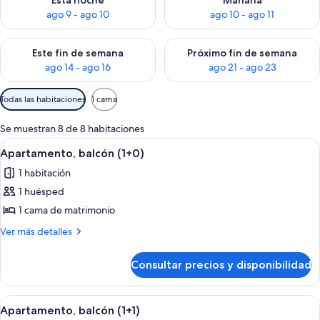
Esta noche
Mañana
ago 9 - ago 10
ago 10 - ago 11
Consulta la disponibilidad para este fin de semana, ago 14 - a
Consulta la disponibilidad par
Este fin de semana
Próximo fin de semana
ago 14 - ago 16
ago 21 - ago 23
Filtros
Todas las habitaciones
1 cama
disponibles
para
Se muestran 8 de 8 habitaciones
las
Abrir
Terraza o patio
8
Apartamento, balcón (1+0)
habitaciones
todas
1 habitación
las
1 huésped
fotos
de
1 cama de matrimonio
Apartamento,
Más
Ver más detalles
balcón
detalles
de
(1+0)
Consultar precios y disponibilidad
Apartamento,
balcón
(1+0)
Abrir
Terraza o patio
8
Apartamento, balcón (1+1)
todas