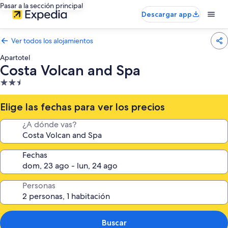
Pasar a la sección principal
Descargar app
Ver todos los alojamientos
Apartotel
Costa Volcan and Spa
Alojamiento
de
2.5 estrellas
Elige las fechas para ver los precios
¿A dónde vas?
Fechas
Personas
Buscar