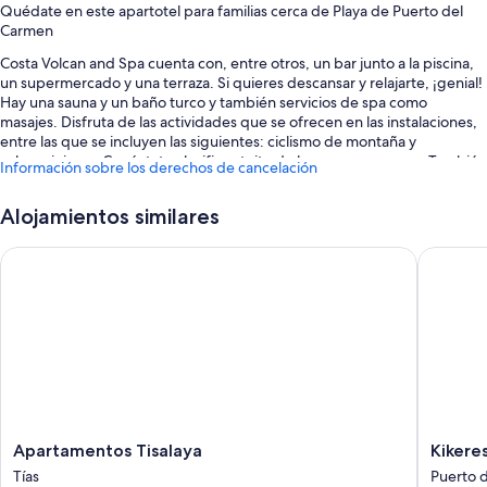
Quédate en este apartotel para familias cerca de Playa de Puerto del
Carmen
Costa Volcan and Spa cuenta con, entre otros, un bar junto a la piscina,
un supermercado y una terraza. Si quieres descansar y relajarte, ¡genial!
Hay una sauna y un baño turco y también servicios de spa como
masajes. Disfruta de las actividades que se ofrecen en las instalaciones,
entre las que se incluyen las siguientes: ciclismo de montaña y
submarinismo. Conéctate al wifi gratuito de las zonas comunes. También
Información sobre los derechos de cancelación
encontrarás comodidades como minigolf y un jardín.
Estos son algunos otros servicios de este apartotel:
Alojamientos similares
Una piscina al aire libre y una piscina infantil, con tumbonas y
Apartamentos Tisalaya
Kikerest
sombrillas
Bicicletas de alquiler, pistas de tenis y servicio de transporte a zonas
cercanas
Personal multilingüe, una sala de reuniones y una caja fuerte en
recepción
Un servicio de recepción las 24 horas, una mesa de billar y motos de
agua en las instalaciones
Apartamentos
Kikerest
Apartamentos Tisalaya
Kikere
Características de la habitación
Tisalaya
Puerto
Tías
Puerto 
Las 90 habitaciones tienen características que incluyen zonas de estar
Tías
del