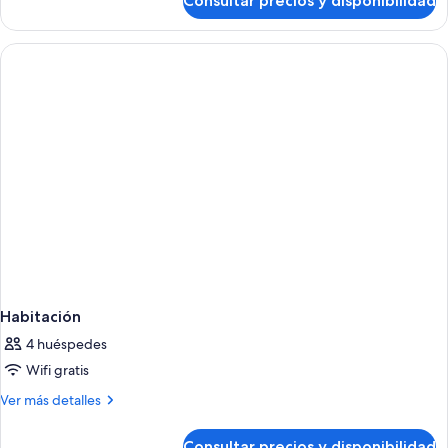
Consultar precios y disponibilidad
Habitación
Habitación
4 huéspedes
Wifi gratis
Más
Ver más detalles
detalles
de
Consultar precios y disponibilidad