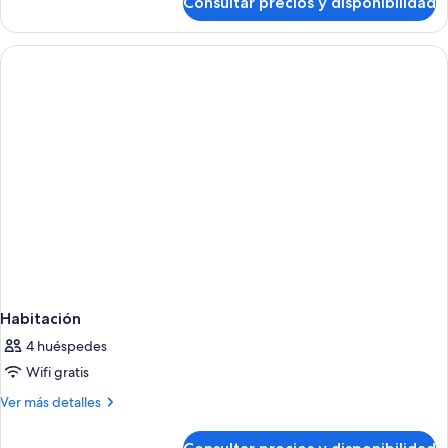
Consultar precios y disponibilidad
Habitación
Habitación
4 huéspedes
Wifi gratis
Más
Ver más detalles
detalles
de