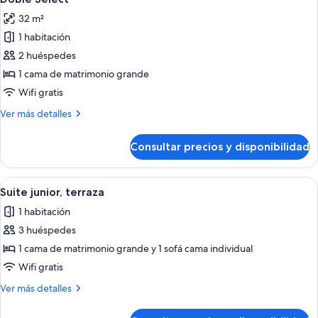
todas
terraza
32 m²
las
1 habitación
fotos
de
2 huéspedes
Doble
1 cama de matrimonio grande
Select
Wifi gratis
Más
Ver más detalles
detalles
de
Consultar precios y disponibilidad
Doble
Select
Abrir
Habitación de hotel con una cama grand
5
Suite junior, terraza
todas
1 habitación
las
3 huéspedes
fotos
de
1 cama de matrimonio grande y 1 sofá cama individual
Suite
Wifi gratis
junior,
Más
Ver más detalles
terraza
detalles
de