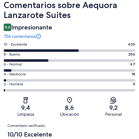
Comentarios
Comentarios sobre Aequora
Lanzarote Suites
Impresionante
9,0
756 comentarios
430
10 - Excelente
430
comentarios
256
8 - Bueno
256
de
comentarios
un
47
6 - Normal
47
de
total
comentarios
un
18
4 - Mediocre
18
de
de
total
comentarios
756
un
5
2 - Horrible
5
de
de
con
total
comentarios
756
un
una
de
de
con
total
puntuación
756
un
una
de
9,4
8,6
9,2
de
con
total
puntuación
756
Limpieza
Ubicación
Personal
10
una
de
de
con
Comentarios
-
puntuación
756
8
Comentario verificado
una
Excelente
de
con
-
puntuación
10/10 Excelente
6
una