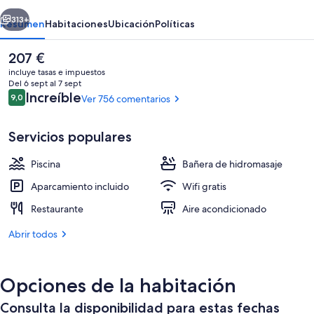
erior
Siguiente
313+
Resumen
Habitaciones
Ubicación
Políticas
El
207 €
precio
incluye tasas e impuestos
actual
Del 6 sept al 7 sept
es
Comentarios
Increíble
9,0
Ver 756 comentarios
9,0 de 10
de
207 €
Servicios populares
Piscina
Bañera de hidromasaje
3 piscinas al aire libre, tumbonas
Aparcamiento incluido
Wifi gratis
Restaurante
Aire acondicionado
Abrir todos
Opciones de la habitación
Consulta la disponibilidad para estas fechas