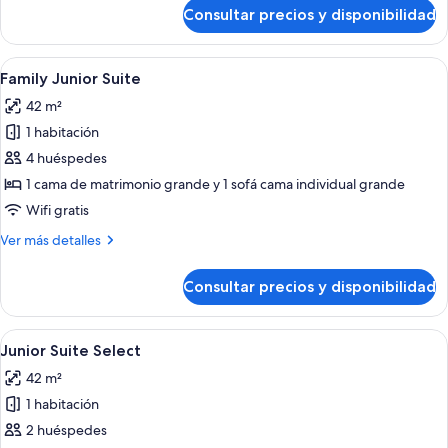
de
Consultar precios y disponibilidad
Habitación
básica
doble
Abrir
Habitación de hotel con cama, escritori
6
Family Junior Suite
todas
42 m²
las
1 habitación
fotos
de
4 huéspedes
Family
1 cama de matrimonio grande y 1 sofá cama individual grande
Junior
Wifi gratis
Suite
Más
Ver más detalles
detalles
de
Consultar precios y disponibilidad
Family
Junior
Suite
Abrir
Habitación de hotel con una cama gran
4
Junior Suite Select
todas
42 m²
las
1 habitación
fotos
de
2 huéspedes