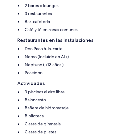
2 bares o lounges
3 restaurantes
Bar-cafetería
Café y té en zonas comunes
Restaurantes en las instalaciones
Don Paco à-la-carte
Nemo (Incluido en AI+)
Neptuno ( +13 años )
Poseidon
Actividades
3 piscinas al aire libre
Baloncesto
Bañera de hidromasaje
Biblioteca
Clases de gimnasia
Clases de pilates