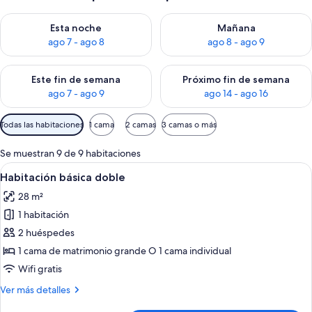
Consulta la disponibilidad para esta noche, ago 7 - ago 8
Consulta la disponibilidad pa
Esta noche
Mañana
ago 7 - ago 8
ago 8 - ago 9
Consulta la disponibilidad para este fin de semana, ago 7 - ag
Consulta la disponibilidad par
Este fin de semana
Próximo fin de semana
ago 7 - ago 9
ago 14 - ago 16
Filtros
Todas las habitaciones
1 cama
2 camas
3 camas o más
disponibles
para
Se muestran 9 de 9 habitaciones
las
Abrir
Habitación de hotel con cama, escritori
5
Habitación básica doble
habitaciones
todas
28 m²
las
1 habitación
fotos
de
2 huéspedes
Habitación
1 cama de matrimonio grande O 1 cama individual
básica
Wifi gratis
doble
Más
Ver más detalles
detalles