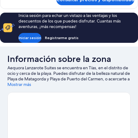
Habitación
Inicia sesión para echar un vistazo a las ventajas y los
descuentos de los que puedes disfrutar. Cuantas más
aventuras, ¡más recompensas!
Iniciar sesión
Registrarme gratis
Información sobre la zona
Aequora Lanzarote Suites se encuentra en Tías, en el distrito de
ocio y cerca de la playa. Puedes disfrutar de la belleza natural de
Playa de Matagorda y Playa de Puerto del Carmen, o acercarte a
Puerto deportivo Marina Rubicón si deseas realizar alguna
Mostrar más
actividad. También merece la pena acercarse a Gran Casino de
Lanzarote y Lanzarote Golf Resort. Tendrás la oportunidad de
disfrutar del agua realizando actividades como submarinismo o
esnórquel, pero también podrás vivir grandes aventuras
practicando el ciclismo de montaña o las rutas a pie o en
bicicleta en las inmediaciones.
Ver guía de viaje de Tías