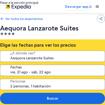
Pasar a la sección principal
Descargar app
Ver todos los alojamientos
Aequora Lanzarote Suites
Alojamiento
de
4.0 estrellas
Elige las fechas para ver los precios
¿A dónde vas?
Fechas
Personas
Buscar