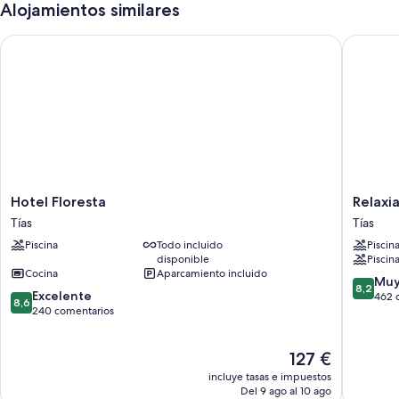
Alojamientos similares
Hotel Floresta
Relaxia O
Hotel
Relaxia
Hotel Floresta
Relaxia
Floresta
Olivina-
Tías
Tías
Tías
All
Piscina
Todo incluido
Piscin
Inclusiv
disponible
Piscina
Tías
Cocina
Aparcamiento incluido
8.2
Muy
8,2
8.6
Excelente
sobre
462 
8,6
sobre
240 comentarios
10,
10,
Muy
Excelente,
bueno,
El
127 €
240 comentarios
462 com
precio
incluye tasas e impuestos
actual
Del 9 ago al 10 ago