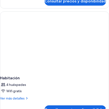
Consultar precios y disponibilidad
Suite
junior,
terraza
Habitación
4 huéspedes
Wifi gratis
Más
Ver más detalles
detalles
de