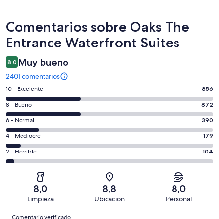
Comentarios
Comentarios sobre Oaks The
Entrance Waterfront Suites
Muy bueno
8,0
2401 comentarios
856
10 - Excelente
856
comentarios
872
8 - Bueno
872
de
comentarios
un
390
6 - Normal
390
de
total
comentarios
un
179
4 - Mediocre
179
de
de
total
comentarios
2401
un
104
2 - Horrible
104
de
de
con
total
comentarios
2401
un
una
de
de
con
total
puntuación
2401
un
una
de
8,0
8,8
8,0
de
con
total
puntuación
2401
Limpieza
Ubicación
Personal
10
una
de
de
con
Comentarios
-
puntuación
2401
8
Comentario verificado
una