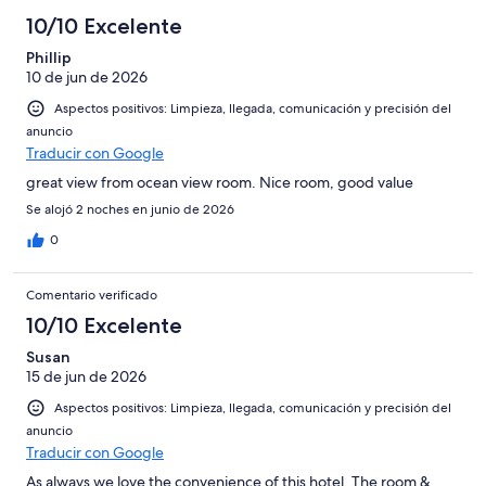
Excelente
de
con
-
puntuación
10/10 Excelente
6
una
Bueno
de
-
puntuación
Phillip
4
Normal
10 de jun de 2026
de
-
2
Aspectos positivos: Limpieza, llegada, comunicación y precisión del
Mediocre
-
anuncio
Horrible
Traducir con Google
great view from ocean view room. Nice room, good value
Se alojó 2 noches en junio de 2026
0
Comentario verificado
10/10 Excelente
Susan
15 de jun de 2026
Aspectos positivos: Limpieza, llegada, comunicación y precisión del
anuncio
Traducir con Google
As always we love the convenience of this hotel. The room &