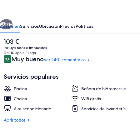
Entrance
Waterfront
erior
Siguiente
Suites
171+
Resumen
Servicios
Ubicación
Precios
Políticas
El
103 €
precio
incluye tasas e impuestos
actual
Del 10 ago al 11 ago
es
Comentarios
Muy bueno
8,0
Ver 2401 comentarios
8,0 de 10
de
103 €
Servicios populares
Piscina
Bañera de hidromasaje
Apartamento, 1 habitación (No Houseke
Cocina
Wifi gratis
Aire acondicionado
Servicios de lavandería
Abrir todos