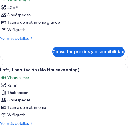
Vistas al lago
mar
las
(No
42 m²
fotos
Housekeeping)
de
3 huéspedes
Estudio,
1 cama de matrimonio grande
vistas
Wifi gratis
al
Más
Ver más detalles
mar
detalles
de
Consultar precios y disponibilidad
Estudio,
vistas
al
Abrir
Un balcón con una silla de mimbre, una
12
mar
Loft, 1 habitación (No Housekeeping)
todas
Vistas al mar
las
72 m²
fotos
de
1 habitación
Loft,
3 huéspedes
1
1 cama de matrimonio
habitación
Wifi gratis
(No
Más
Ver más detalles
Housekeeping)