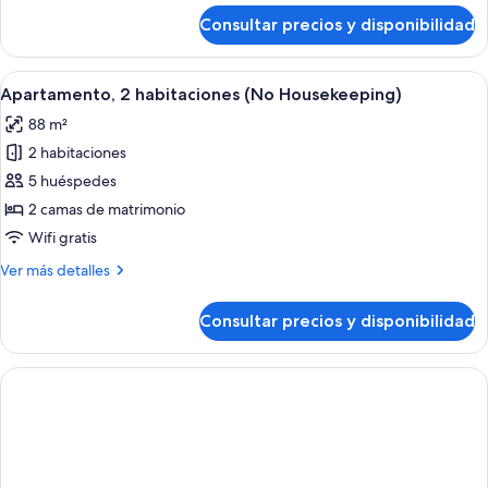
Housekeeping)
de
Consultar precios y disponibilidad
Apartamento,
1
habitación
Abrir
Una cama bien hecha con almohadillas 
8
(No
Apartamento, 2 habitaciones (No Housekeeping)
todas
Housekeeping)
88 m²
las
2 habitaciones
fotos
de
5 huéspedes
Apartamento,
2 camas de matrimonio
2
Wifi gratis
habitaciones
Más
Ver más detalles
(No
detalles
Housekeeping)
de
Consultar precios y disponibilidad
Apartamento,
2
habitaciones
(No
Housekeeping)