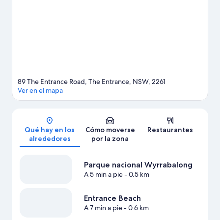
de un evento especial? Puedes consultar el calendario de
Skydive the Beach and Beyond Central Coast o Hipódromo The
Entertainment Grounds.
Ver guía de viaje de The Entrance
Ver más apartoteles en The Entrance
89 The Entrance Road, The Entrance, NSW, 2261
Ver en el mapa
Mapa
Qué hay en los
Cómo moverse
Restaurantes
alrededores
por la zona
Parque nacional Wyrrabalong
A 5 min a pie
- 0.5 km
Entrance Beach
A 7 min a pie
- 0.6 km