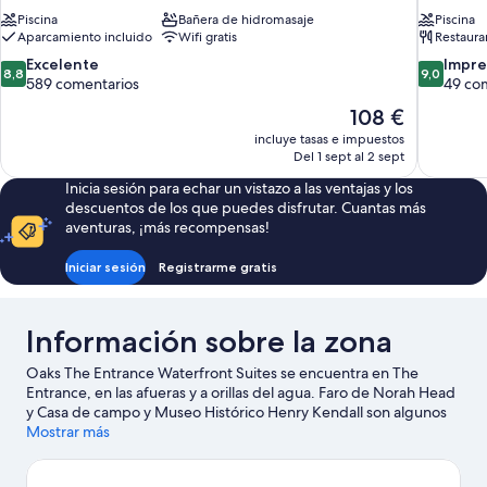
Piscina
Bañera de hidromasaje
Piscina
Aparcamiento incluido
Wifi gratis
Restaura
8.8
9.0
Excelente
Impre
8,8
9,0
sobre
sobre
589 comentarios
49 co
10,
10,
El
108 €
Excelente,
Impresion
precio
incluye tasas e impuestos
589 comentarios
49 coment
actual
Del 1 sept al 2 sept
es
Inicia sesión para echar un vistazo a las ventajas y los
de
descuentos de los que puedes disfrutar. Cuantas más
108 €
aventuras, ¡más recompensas!
Iniciar sesión
Registrarme gratis
Información sobre la zona
Oaks The Entrance Waterfront Suites se encuentra en The
Entrance, en las afueras y a orillas del agua. Faro de Norah Head
y Casa de campo y Museo Histórico Henry Kendall son algunos
de los lugares emblemáticos de la región, donde también
Mostrar más
puedes acercarte a atractivos turísticos como Punto de
alimentación Pelican Plaza y Amazement. ¿Te apetece disfrutar