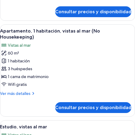
Housekeeping)
detalles
de
Consultar precios y disponibilidad
Estudio
(No
Housekeeping)
Abrir
Una cocina con armarios de madera, sa
8
Apartamento, 1 habitación, vistas al mar (No
todas
Housekeeping)
las
Vistas al mar
fotos
60 m²
de
1 habitación
Apartamento,
1
3 huéspedes
habitación,
1 cama de matrimonio
vistas
Wifi gratis
al
Más
Ver más detalles
mar
detalles
(No
de
Consultar precios y disponibilidad
Apartamento,
Housekeeping)
1
habitación,
Abrir
Vista costera con playa, cielo despejad
12
vistas
Estudio, vistas al mar
todas
al