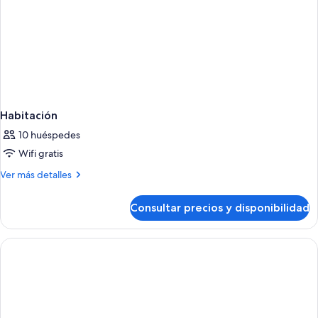
Habitación
10 huéspedes
Wifi gratis
Más
Ver más detalles
detalles
de
Consultar precios y disponibilidad
Habitación