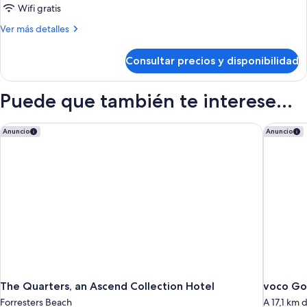
1
Wifi gratis
Bedroom
Más
Ver más detalles
Apartment
detalles
de
Consultar precios y disponibilidad
1
Bedroom
Apartment
Puede que también te interese...
The Quarters, an Ascend Collection Hotel
voco Go
Anuncio
Anuncio
The Quarters, an Ascend Collection Hotel
voco Go
Forresters Beach
A 17,1 km 