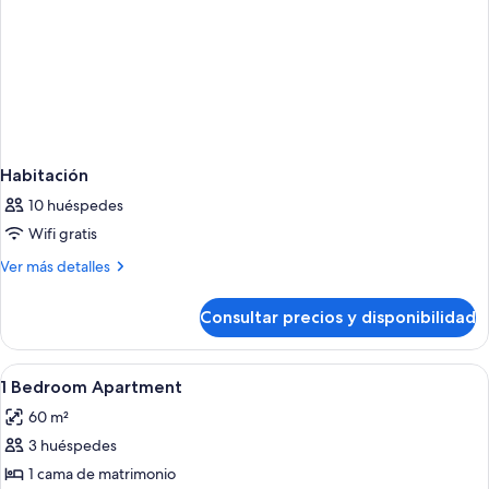
Habitación
10 huéspedes
Wifi gratis
Más
Ver más detalles
detalles
de
Consultar precios y disponibilidad
Habitación
Abrir
Tabla de planchar con plancha, cunas 
5
1 Bedroom Apartment
todas
60 m²
las
3 huéspedes
fotos
de
1 cama de matrimonio