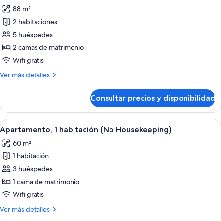
fotos
88 m²
de
2 habitaciones
Apartamento,
2
5 huéspedes
habitaciones,
2 camas de matrimonio
vistas
Wifi gratis
al
Más
Ver más detalles
mar
detalles
(No
de
Consultar precios y disponibilidad
Apartamento,
Housekeeping)
2
habitaciones,
Abrir
Una cama bien hecha con almohadillas 
36
vistas
Apartamento, 1 habitación (No Housekeeping)
todas
al
60 m²
mar
las
(No
1 habitación
fotos
Housekeeping)
de
3 huéspedes
Apartamento,
1 cama de matrimonio
1
Wifi gratis
habitación
Más
Ver más detalles
(No
detalles