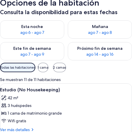
Opciones de la habitación
Consulta la disponibilidad para estas fechas
Consulta la disponibilidad para esta noche, ago 6 - ago 7
Consulta la disponibilidad pa
Esta noche
Mañana
ago 6 - ago 7
ago 7 - ago 8
Consulta la disponibilidad para este fin de semana, ago 7 - ag
Consulta la disponibilidad par
Este fin de semana
Próximo fin de semana
ago 7 - ago 9
ago 14 - ago 16
Filtros
Todas las habitaciones
1 cama
2 camas
disponibles
para
Se muestran 11 de 11 habitaciones
las
Abrir
Una cama bien hecha con almohadillas 
8
Estudio (No Housekeeping)
habitaciones
todas
42 m²
las
3 huéspedes
fotos
de
1 cama de matrimonio grande
Estudio
Wifi gratis
(No
Más
Ver más detalles