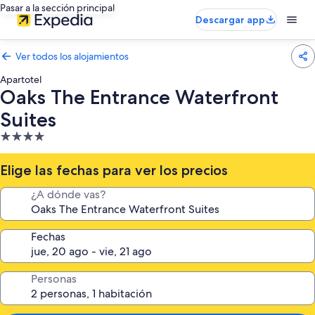
Pasar a la sección principal
Descargar app
Ver todos los alojamientos
Apartotel
Oaks The Entrance Waterfront
Suites
Alojamiento
de
4.0 estrellas
Elige las fechas para ver los precios
¿A dónde vas?
Fechas
Personas