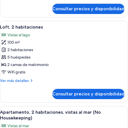
detalles
de
Consultar precios y disponibilidad
Loft,
1
habitación
Abrir
Un balcón con una silla de mimbre, un
18
(No
Loft, 2 habitaciones
todas
Housekeeping)
Vistas al lago
las
100 m²
fotos
de
2 habitaciones
Loft,
5 huéspedes
2
2 camas de matrimonio
habitaciones
Wifi gratis
Más
Ver más detalles
detalles
de
Consultar precios y disponibilidad
Loft,
2
habitaciones
Abrir
Una cama bien hecha con almohadillas 
9
Apartamento, 2 habitaciones, vistas al mar (No
todas
Housekeeping)
las
Vistas al mar