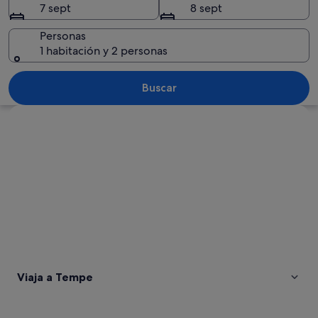
7 sept
8 sept
Personas
1 habitación y 2 personas
Una calle urbana al anochecer, con edi
Buscar
Ver mapa
Viaja a Tempe