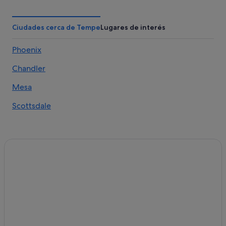
Scottsdale hoteles
Tempe hoteles
Ciudades cerca de Tempe
Lugares de interés
Hoteles románticos en Scottsdale
Phoenix
Hoteles boutique en Scottsdale
Chandler
Destination Hotels en Scottsdale
Mesa hoteles
Mesa
Maple-Ash hoteles
Scottsdale
Hoteles con casino en Scottsdale
Apartoteles en Scottsdale
Tempe Gardens hoteles
Casas de campo en Scottsdale
Marriott Hotels & Resorts en Scottsdale