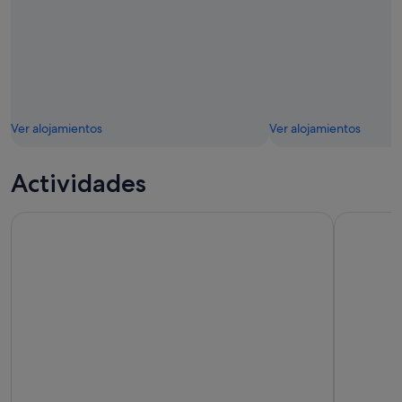
Ver alojamientos
Ver alojamientos
Actividades
Boletos para el acuario SEA LIFE Arizona
Entrada pa