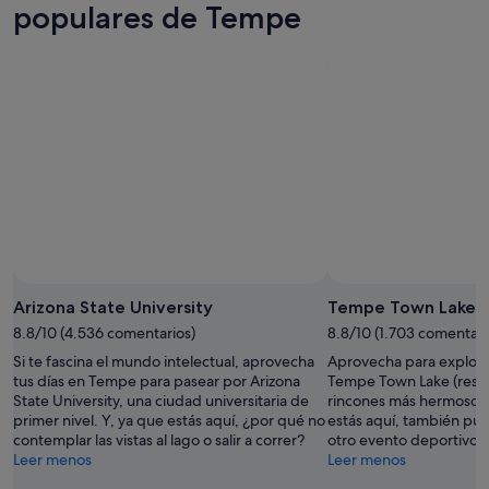
8
mañana
Tempe
populares de Tempe
ago
por
para
-
la
el
9
noche,
próximo
ago
9
fin
ago
de
-
semana,
10
14
ago
ago
-
16
ago
Arizona State University
Tempe Town Lake
8.8/10 (4.536 comentarios)
8.8/10 (1.703 comentari
Si te fascina el mundo intelectual, aprovecha
Aprovecha para explorar
tus días en Tempe para pasear por Arizona
Tempe Town Lake (reser
State University, una ciudad universitaria de
rincones más hermosos
primer nivel. Y, ya que estás aquí, ¿por qué no
estás aquí, también pue
contemplar las vistas al lago o salir a correr?
otro evento deportivo o
Leer menos
Leer menos