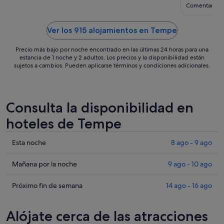
ago
Comentario de
al
23
Ver los 915 alojamientos en Tempe
ago
Precio más bajo por noche encontrado en las últimas 24 horas para una
estancia de 1 noche y 2 adultos. Los precios y la disponibilidad están
sujetos a cambios. Pueden aplicarse términos y condiciones adicionales.
Consulta la disponibilidad en
hoteles de Tempe
Comprueba
Esta noche
8 ago - 9 ago
los
precios
Comprueba
Mañana por la noche
9 ago - 10 ago
en
los
Tempe
precios
Comprueba
Próximo fin de semana
14 ago - 16 ago
para
en
los
esta
Tempe
precios
Alójate cerca de las atracciones
noche,
para
en