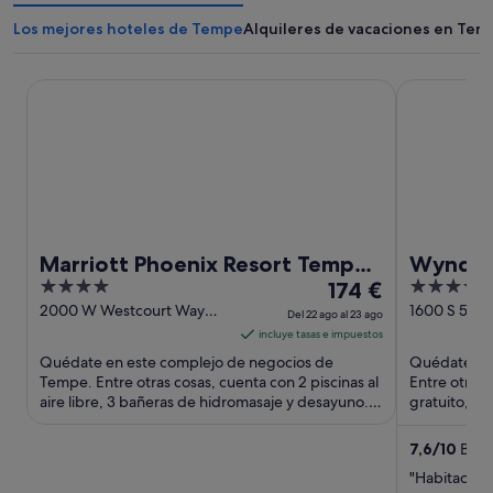
Los mejores hoteles de Tempe
Alquileres de vacaciones en Tem
Marriott Phoenix Resort Tempe at The Buttes
Wyndham Ph
Marriott Phoenix Resort Tempe
Wyndha
4
El
3.5
at The Buttes
174 €
Airpor
out
precio
out
2000 W Westcourt Way
1600 S 52n
Del 22 ago al 23 ago
Tempe AZ
of
es
of
incluye tasas e impuestos
5
de
5
Quédate en este complejo de negocios de
Quédate en 
174 €
Tempe. Entre otras cosas, cuenta con 2 piscinas al
Entre otras
aire libre, 3 bañeras de hidromasaje y desayuno.
por
gratuito, de
Algunos aspectos ...
transporte d
noche
del
7,6
/
10
Buen
22
"Habitación 