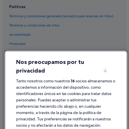
Políticas
Términos y condiciones generales (excepto para reservas de Vrbo)
Términos y condiciones de Vrbo
Accesibilidad
Privacidad
Cookies
Nos preocupamos por tu
Condiciones de uso
privacidad
Información legal/contacto
Pautas sobre el contenido y cómo denunciar contenido
Tanto nosotros como nuestros
16
socios almacenamos o
accedemos a información del dispositivo, como
identificadores únicos en las cookies para tratar datos
Ayuda
personales. Puedes aceptar o administrar tus
Ayuda
preferencias haciendo clic abajo o, en cualquier
momento, a través de la página de la política de
Cancelar un vuelo
privacidad. Tus preferencias se notificarán a nuestros
Cancelar una reserva de hotel o de un alquiler vacacional
socios y no afectarán a los datos de navegación.