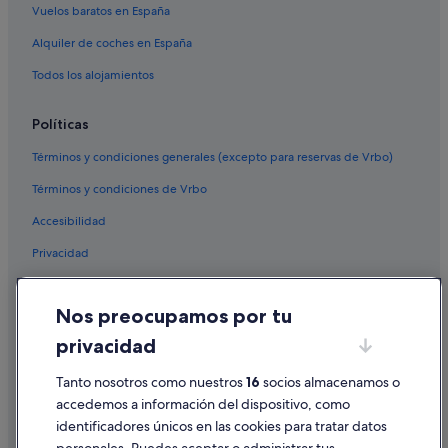
Vuelos baratos en España
Alquiler de coches en España
Todos los alojamientos
Políticas
Términos y condiciones generales (excepto para reservas de Vrbo)
Términos y condiciones de Vrbo
Accesibilidad
Privacidad
Cookies
Nos preocupamos por tu
Condiciones de uso
privacidad
Información legal/contacto
Tanto nosotros como nuestros
16
socios almacenamos o
Pautas sobre el contenido y cómo denunciar contenido
accedemos a información del dispositivo, como
identificadores únicos en las cookies para tratar datos
Ayuda