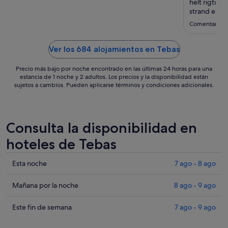
ago
helt rigtigt l
al
strand eller
lyseblå vand,
9
Comentario d
Og så er vi 
ago
maden, som 
Ver los 684 alojamientos en Tebas
Precio más bajo por noche encontrado en las últimas 24 horas para una
estancia de 1 noche y 2 adultos. Los precios y la disponibilidad están
sujetos a cambios. Pueden aplicarse términos y condiciones adicionales.
Consulta la disponibilidad en
hoteles de Tebas
Comprueba
Esta noche
7 ago - 8 ago
los
precios
Comprueba
Mañana por la noche
8 ago - 9 ago
en
los
Tebas
precios
Comprueba
Este fin de semana
7 ago - 9 ago
para
en
los
esta