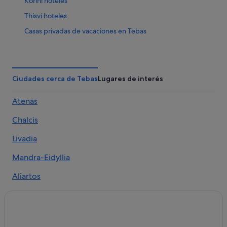
Korini hoteles
Thisvi hoteles
Casas privadas de vacaciones en Tebas
Tebas hoteles
Apartamentos en Tebas
Hoteles de 4 estrellas en Tebas
Ciudades cerca de Tebas
Lugares de interés
Atenas
Chalcis
Livadia
Mandra-Eidyllia
Aliartos
Korini
Thisvi