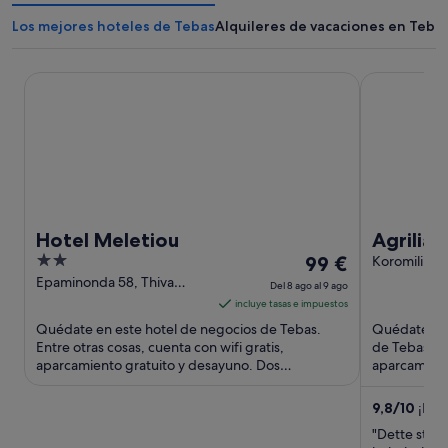
Los mejores hoteles de Tebas
Alquileres de vacaciones en Teba
Hotel Meletiou
Agrilia Koro
Hotel Meletiou
Agrilia 
2
El
99 €
Koromili Be
out
precio
Epaminonda 58, Thiva
Del 8 ago al 9 ago
Thebes Viotia
of
es
incluye tasas e impuestos
5
de
Quédate en este hotel de negocios de Tebas.
Quédate en 
99 €
Entre otras cosas, cuenta con wifi gratis,
de Tebas. En
aparcamiento gratuito y desayuno. Dos
por
aparcamiento
atracciones turísticas populares ...
Dos atraccio
noche
del
9,8
/
10
¡Exce
8
"Dette sted 