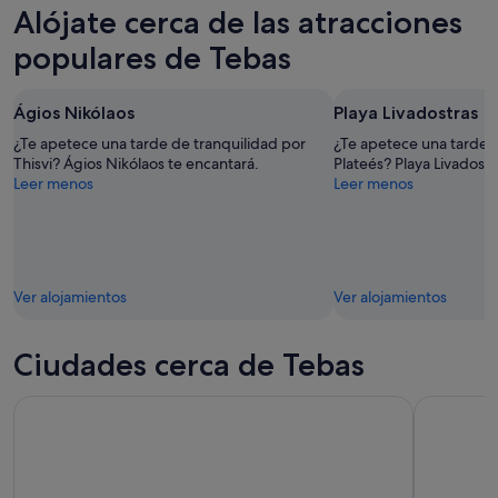
Tebas
precios
Alójate cerca de las atracciones
noche,
para
en
7
mañana
Tebas
populares de Tebas
ago
por
para
-
la
este
Ágios Nikólaos
Playa Livadostras
8
noche,
fin
ago
8
de
¿Te apetece una tarde de tranquilidad por
¿Te apetece una tarde d
ago
Thisvi? Ágios Nikólaos te encantará.
semana,
Plateés? Playa Livadostr
Leer menos
Leer menos
-
7
9
ago
ago
-
9
ago
Ver alojamientos
Ver alojamientos
Ciudades cerca de Tebas