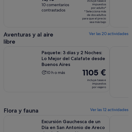
incluye tasas e
es
sobre
10 comentarios
impuestos
de
por adulto*
de
contrastados
10
la
* Selecciona más
477 €
de dos adultos
con
actividad
para que el precio
por
sea más bajo
10
es
adulto*
comentarios
de
Aventuras y al aire
Ver las 20 actividades
15 horas
libre
y
Paquete: 3 días y 2 Noches: Lo Mejor del Calafate desde Bu
Recoleta &
30 minutos
Paquete: 3 días y 2 Noches:
Lo Mejor del Calafate desde
Buenos Aires
El
1105 €
La
10 h o más
precio
duración
incluye tasas e
es
impuestos
de
por viajero
de
la
1105 €
actividad
por
es
viajero
de
Flora y fauna
Ver las 12 actividades
10 horas
Excursión Gauchesca de un Día en San Antonio de Areco de
Cabalgata
Excursión Gauchesca de un
Día en San Antonio de Areco