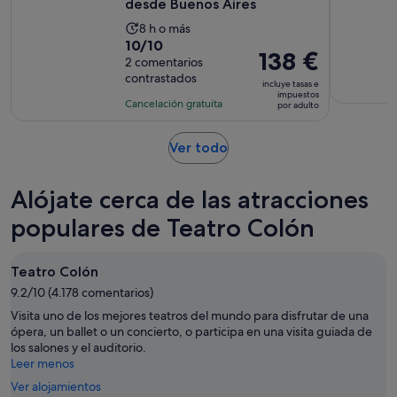
desde Buenos Aires
La
8 h o más
10.0
10/10
duración
El
138 €
sobre
2 comentarios
de
precio
contrastados
10
la
incluye tasas e
es
impuestos
con
actividad
Cancelación gratuita
por adulto
de
2
es
138 €
comentarios
de
Se
Ver todo
por
8 horas
abre
adulto
en
Alójate cerca de las atracciones
una
pestaña
populares de Teatro Colón
nueva
Teatro Colón
9.2/10 (4.178 comentarios)
Visita uno de los mejores teatros del mundo para disfrutar de una
ópera, un ballet o un concierto, o participa en una visita guiada de
los salones y el auditorio.
Leer menos
Ver alojamientos