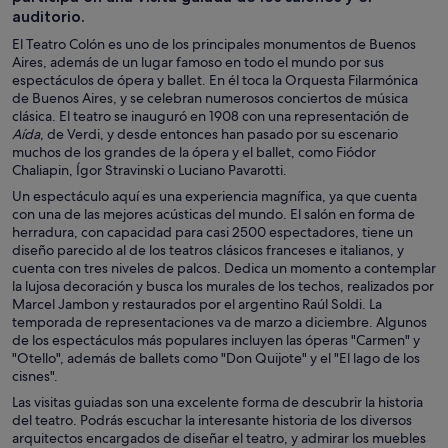
auditorio.
El Teatro Colón es uno de los principales monumentos de Buenos
Aires, además de un lugar famoso en todo el mundo por sus
espectáculos de ópera y ballet. En él toca la Orquesta Filarmónica
de Buenos Aires, y se celebran numerosos conciertos de música
clásica. El teatro se inauguró en 1908 con una representación de
Aída
, de Verdi, y desde entonces han pasado por su escenario
muchos de los grandes de la ópera y el ballet, como Fiódor
Chaliapin, Ígor Stravinski o Luciano Pavarotti.
Un espectáculo aquí es una experiencia magnífica, ya que cuenta
con una de las mejores acústicas del mundo. El salón en forma de
herradura, con capacidad para casi 2500 espectadores, tiene un
diseño parecido al de los teatros clásicos franceses e italianos, y
cuenta con tres niveles de palcos. Dedica un momento a contemplar
la lujosa decoración y busca los murales de los techos, realizados por
Marcel Jambon y restaurados por el argentino Raúl Soldi. La
temporada de representaciones va de marzo a diciembre. Algunos
de los espectáculos más populares incluyen las óperas "Carmen" y
"Otello", además de ballets como "Don Quijote" y el "El lago de los
cisnes".
Las visitas guiadas son una excelente forma de descubrir la historia
del teatro. Podrás escuchar la interesante historia de los diversos
arquitectos encargados de diseñar el teatro, y admirar los muebles