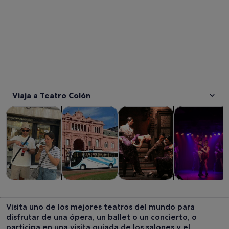
Viaja a Teatro Colón
Se abre en una pestaña nue
Se abre en una pesta
Visitas guiadas y excursiones de un día
Historia y cultura
Comidas, bebidas y vida noct
Espectáculos y
Visitas guiadas
Historia y
Comidas,
Espectáculos 
y excursiones
cultura
bebidas y vida
conciertos
Visita uno de los mejores teatros del mundo para
de un día
nocturna
disfrutar de una ópera, un ballet o un concierto, o
participa en una visita guiada de los salones y el