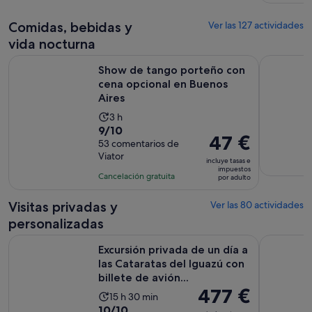
comentarios
de
por
1 día
adulto
Comidas, bebidas y
Ver las 127 actividades
vida nocturna
Show de tango porteño con cena opcional en Buenos Aires
Buenos Ai
Show de tango porteño con
cena opcional en Buenos
Aires
La
3 h
9.0
9/10
duración
El
47 €
sobre
53 comentarios de
de
precio
Viator
10
la
incluye tasas e
es
impuestos
con
actividad
Cancelación gratuita
por adulto
de
53
es
47 €
comentarios
de
Visitas privadas y
Ver las 80 actividades
por
3 horas
personalizadas
adulto
Excursión privada de un día a las Cataratas del Iguazú con bil
City Tour 
Excursión privada de un día a
las Cataratas del Iguazú con
billete de avión...
El
477 €
La
15 h 30 min
precio
10.0
10/10
duración