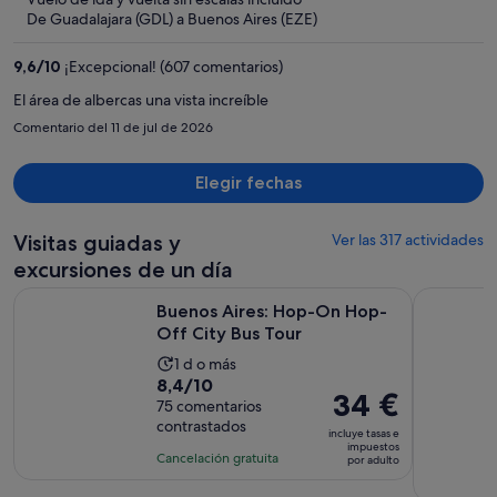
ahora
De Guadalajara (GDL) a Buenos Aires (EZE)
es
de
9,6
/
10
¡Excepcional! (607 comentarios)
1473 €
por
El área de albercas una vista increíble
persona
Comentario del 11 de jul de 2026
Elegir fechas
Visitas guiadas y
Ver las 317 actividades
excursiones de un día
Se abre en un
Buenos Aires: Hop-On Hop-Off City Bus Tour
Excursión
Buenos Aires: Hop-On Hop-
Off City Bus Tour
La
1 d o más
8.4
8,4/10
duración
El
34 €
sobre
75 comentarios
de
precio
contrastados
10
la
incluye tasas e
es
impuestos
con
actividad
Cancelación gratuita
por adulto
de
75
es
34 €