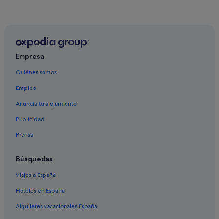
Avenida Corrientes hoteles
Hoteles cerca de Embajada de Brasil
Balvanera hoteles
El Centro hoteles
Empresa
Hoteles cerca de Edificio La Inmobiliaria
Quiénes somos
Hoteles cerca de Cementerio de Recoleta
Empleo
Albergues en Estación de metro Facultad de Medicina
Anuncia tu alojamiento
Hoteles cerca de Calle Florida
Publicidad
Hoteles boutique en San Telmo
Prensa
Monserrat hoteles
Hoteles cerca de Calle Lavalle
Búsquedas
Barrio Norte hoteles
Viajes a España
Hoteles cerca de Sanatorio Güemes
Hoteles en España
Comuna 1 hoteles
Alquileres vacacionales España
Hoteles cerca de Congreso Nacional Argentino