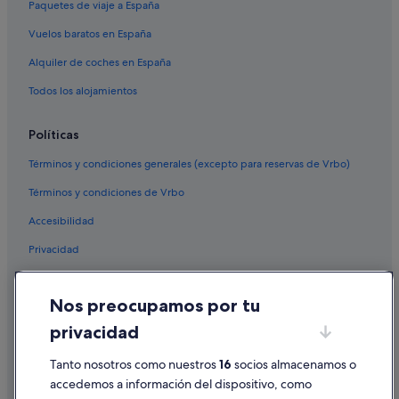
Paquetes de viaje a España
Hoteles con spa en San Telmo
Vuelos baratos en España
Hoteles cerca de Floralis Genérica
Alquiler de coches en España
Hoteles cerca de Estación de metro Florida
Todos los alojamientos
Microcentro hoteles
San Cristóbal hoteles
Políticas
Hoteles de 3 estrellas en San Telmo
Términos y condiciones generales (excepto para reservas de Vrbo)
Hoteles baratos en Recoleta
Términos y condiciones de Vrbo
Hoteles cerca de Galerías Pacífico
Accesibilidad
Hoteles con spa en Monserrat
Privacidad
Hoteles de 3 estrellas en Recoleta
Cookies
Hoteles boutique en Recoleta
Nos preocupamos por tu
Condiciones de uso
Hoteles cerca de Obelisco
privacidad
Información legal/contacto
Hoteles cerca de Avenida 9 de Julio
Tanto nosotros como nuestros
16
socios almacenamos o
Pautas sobre el contenido y cómo denunciar contenido
Barrio Abasto hoteles
accedemos a información del dispositivo, como
Hoteles cerca de Sanatorio Anchorena