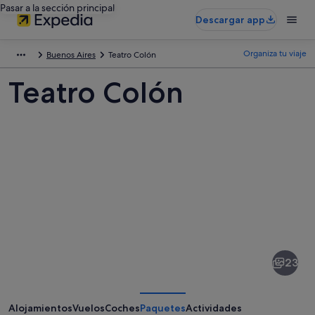
Pasar a la sección principal
Descargar app
Organiza tu viaje
Buenos Aires
Teatro Colón
Teatro Colón
Fotos
de
Teatro
23
Colón
Alojamientos
Vuelos
Coches
Paquetes
Actividades