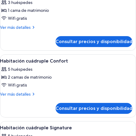
3 huéspedes
las
1 cama de matrimonio
fotos
de
Wifi gratis
Habitación
Más
Ver más detalles
Grand
detalles
de
doble
Consultar precios y disponibilidad
Habitación
Grand
doble
Abrir
Habitación cuádruple Confort | Escrito
2
Habitación cuádruple Confort
todas
5 huéspedes
las
2 camas de matrimonio
fotos
de
Wifi gratis
Habitación
Más
Ver más detalles
cuádruple
detalles
de
Confort
Consultar precios y disponibilidad
Habitación
cuádruple
Confort
Abrir
Un baño moderno con una bañera gran
2
Habitación cuádruple Signature
todas