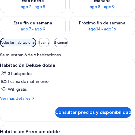
Esta noche
Mañana
ago 7 - ago 8
ago 8 - ago 9
Consulta la disponibilidad para este fin de semana, ago 7 - ag
Consulta la disponibilidad par
Este fin de semana
Próximo fin de semana
ago 7 - ago 9
ago 14 - ago 16
Filtros
Todas las habitaciones
1 cama
2 camas
disponibles
para
Se muestran 6 de 6 habitaciones
las
Abrir
Un dormitorio moderno con un sofá ro
4
Habitación Deluxe doble
habitaciones
todas
3 huéspedes
las
1 cama de matrimonio
fotos
de
Wifi gratis
Habitación
Más
Ver más detalles
Deluxe
detalles
de
doble
Consultar precios y disponibilidad
Habitación
Deluxe
doble
Abrir
Habitación de hotel moderna con cama,
6
Habitación Premium doble