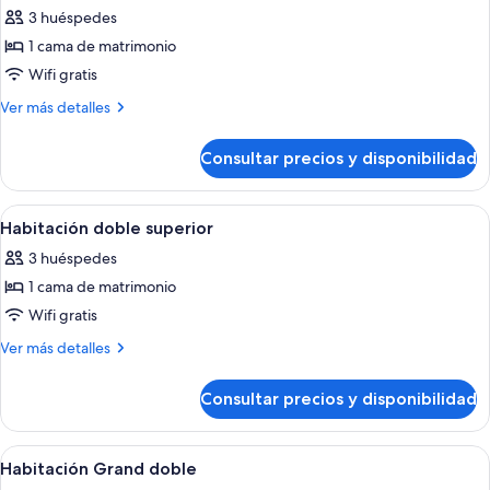
todas
3 huéspedes
las
1 cama de matrimonio
fotos
de
Wifi gratis
Habitación
Más
Ver más detalles
Premium
detalles
de
doble
Consultar precios y disponibilidad
Habitación
Premium
doble
Abrir
Una habitación de hotel con cama, tele
4
Habitación doble superior
todas
3 huéspedes
las
1 cama de matrimonio
fotos
de
Wifi gratis
Habitación
Más
Ver más detalles
doble
detalles
de
superior
Consultar precios y disponibilidad
Habitación
doble
superior
Abrir
Una habitación de hotel moderna con
9
Habitación Grand doble
todas