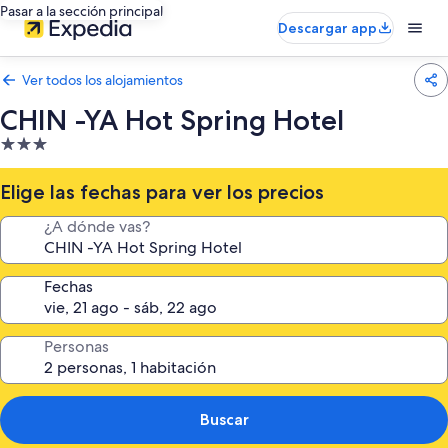
Pasar a la sección principal
Descargar app
Ver todos los alojamientos
CHIN -YA Hot Spring Hotel
Alojamiento
de
3.0 estrellas
Elige las fechas para ver los precios
¿A dónde vas?
Fechas
Personas
Buscar