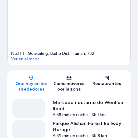
Cinematográfica de Taiwán y Rancho Greening también
merecen la pena.
Ver guía de viaje de Tainan
Ver más B&B en Tainan
No.11-11, Guanziling, Baihe Dist., Tainan, 732
Ver en el mapa
Mapa
Qué hay en los
Cómo moverse
Restaurantes
alrededores
por la zona
Mercado nocturno de Wenhua
Road
A 38 min en coche
- 35.1 km
Parque Alishan Forest Railway
Garage
A 39 min en coche
- 35.8 km