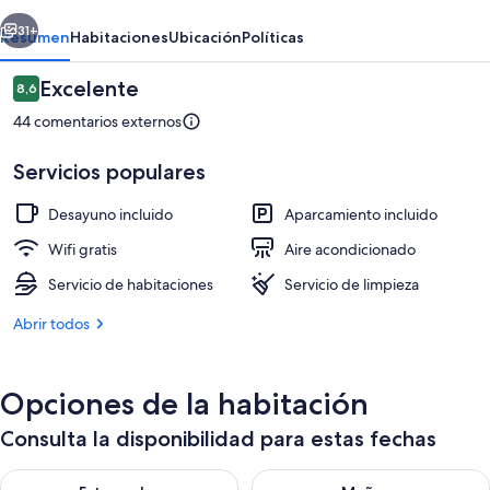
Hot
erior
Siguiente
Spring
31+
Resumen
Habitaciones
Ubicación
Políticas
Hotel
Comentarios
Excelente
8,6
8,6 de 10
44 comentarios externos
Servicios populares
Desayuno incluido
Aparcamiento incluido
Wifi gratis
Aire acondicionado
Habitación Premium doble | Bañera p
Servicio de habitaciones
Servicio de limpieza
Abrir todos
Opciones de la habitación
Consulta la disponibilidad para estas fechas
Consulta la disponibilidad para esta noche, ago 7 - ago 8
Consulta la disponibilidad pa