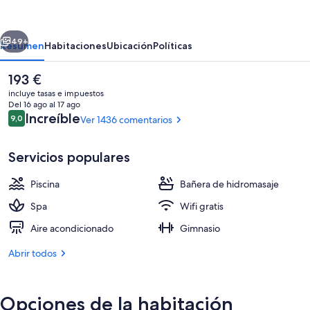
Grand
Hotel
erior
Siguiente
and
49+
Resumen
Habitaciones
Ubicación
Políticas
Residences
El
193 €
Sydney
precio
incluye tasas e impuestos
actual
Del 16 ago al 17 ago
es
Comentarios
Increíble
9,0
Ver 1436 comentarios
9,0 de 10
de
193 €
Servicios populares
Piscina
Bañera de hidromasaje
Una piscina al aire libre, sombrillas, t
Spa
Wifi gratis
Aire acondicionado
Gimnasio
Abrir todos
Opciones de la habitación