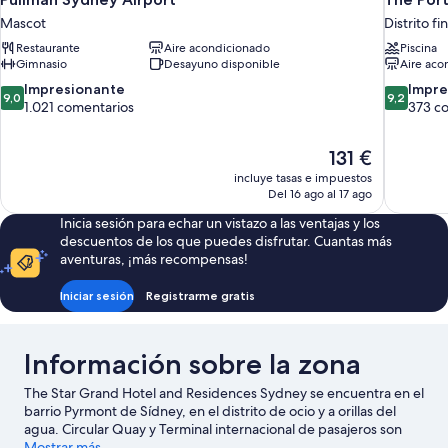
Mascot
Distrito f
Restaurante
Aire acondicionado
Piscina
Gimnasio
Desayuno disponible
Aire aco
9.0
9.2
Impresionante
Impre
9,0
9,2
sobre
sobre
1.021 comentarios
373 c
10,
10,
Impresionante,
Impresion
El
131 €
1.021 comentarios
373 comen
precio
incluye tasas e impuestos
actual
Del 16 ago al 17 ago
es
Inicia sesión para echar un vistazo a las ventajas y los
de
descuentos de los que puedes disfrutar. Cuantas más
131 €
aventuras, ¡más recompensas!
Iniciar sesión
Registrarme gratis
Información sobre la zona
The Star Grand Hotel and Residences Sydney se encuentra en el
barrio Pyrmont de Sídney, en el distrito de ocio y a orillas del
agua. Circular Quay y Terminal internacional de pasajeros son
excelentes opciones para los que buscan unas vacaciones
Mostrar más