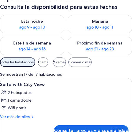
Consulta la disponibilidad para estas fechas
Consulta la disponibilidad para esta noche, ago 9 - ago 10
Consulta la disponibilidad par
Esta noche
Mañana
ago 9 - ago 10
ago 10 - ago 11
Consulta la disponibilidad para este fin de semana, ago 14 - a
Consulta la disponibilidad par
Este fin de semana
Próximo fin de semana
ago 14 - ago 16
ago 21 - ago 23
Filtros
Todas las habitaciones
1 cama
2 camas
3 camas o más
disponibles
para
Se muestran 17 de 17 habitaciones
las
Abrir
Ropa de cama de alta calidad y edred
4
Suite with City View
habitaciones
todas
2 huéspedes
las
1 cama doble
fotos
de
Wifi gratis
Suite
Más
Ver más detalles
with
detalles
de
City
Consultar precios y disponibilidad