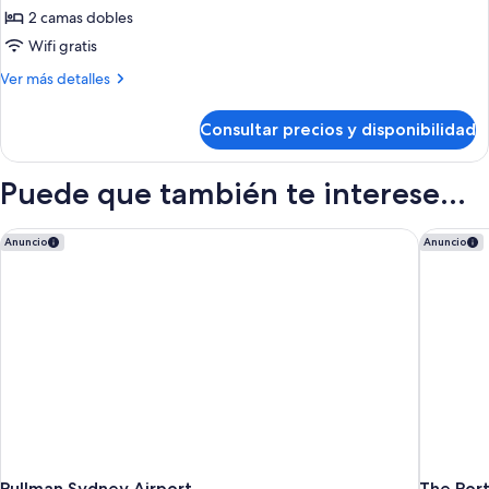
con
2 camas dobles
2
Wifi gratis
camas
Más
Ver más detalles
individuales
detalles
(Harbour
de
Consultar precios y disponibilidad
Habitación
Twin)
Premium
con
Puede que también te interese...
2
camas
individuales
Pullman Sydney Airport
The Port
Anuncio
Anuncio
(Harbour
Twin)
Pullman Sydney Airport
The Por