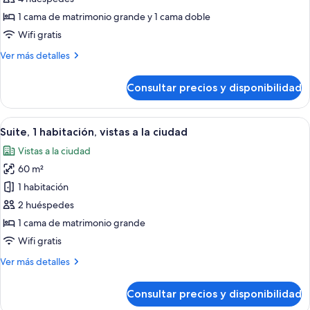
fotos
de
1 cama de matrimonio grande y 1 cama doble
Suite,
Wifi gratis
2
Más
Ver más detalles
habitaciones,
detalles
vistas
de
Consultar precios y disponibilidad
Suite,
al
2
puerto
habitaciones,
Abrir
Una sala de estar moderna con un sofá,
6
vistas
Suite, 1 habitación, vistas a la ciudad
todas
al
Vistas a la ciudad
puerto
las
60 m²
fotos
de
1 habitación
Suite,
2 huéspedes
1
1 cama de matrimonio grande
habitación,
Wifi gratis
vistas
Más
Ver más detalles
a
detalles
la
de
Consultar precios y disponibilidad
ciudad
Suite,