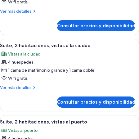
Suite,
Wifi gratis
1
Más
Ver más detalles
habitación,
detalles
vistas
de
Consultar precios y disponibilidad
Suite,
al
1
puerto
habitación,
Abrir
Habitación de hotel moderna con una te
7
vistas
Suite, 2 habitaciones, vistas a la ciudad
todas
al
Vistas a la ciudad
puerto
las
4 huéspedes
fotos
de
1 cama de matrimonio grande y 1 cama doble
Suite,
Wifi gratis
2
Más
Ver más detalles
habitaciones,
detalles
vistas
de
Consultar precios y disponibilidad
Suite,
a
2
la
habitaciones,
Abrir
Habitación de hotel con una cama gran
ciudad
6
vistas
Suite, 2 habitaciones, vistas al puerto
todas
a
Vistas al puerto
la
las
ciudad
4 huéspedes