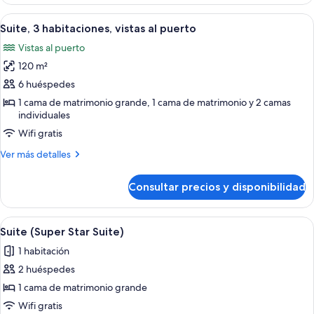
2
habitaciones
Abrir
Una cocina moderna con encimera de má
6
(Pyrmont
Suite, 3 habitaciones, vistas al puerto
todas
View)
Vistas al puerto
las
120 m²
fotos
de
6 huéspedes
Suite,
1 cama de matrimonio grande, 1 cama de matrimonio y 2 camas
individuales
3
habitaciones,
Wifi gratis
vistas
Más
Ver más detalles
al
detalles
de
puerto
Consultar precios y disponibilidad
Suite,
3
habitaciones,
Abrir
Habitación de hotel moderna con un tel
5
vistas
Suite (Super Star Suite)
todas
al
1 habitación
puerto
las
2 huéspedes
fotos
de
1 cama de matrimonio grande
Suite
Wifi gratis