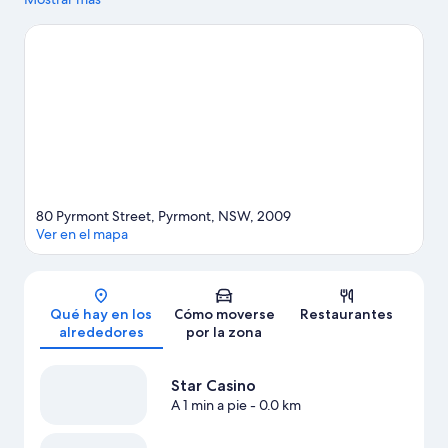
activas, pero si prefieres sumergirte en la naturaleza, Hyde Park
y Playa de Coogee son lo que necesitas. ¿Te apetece disfrutar
de un evento especial? Puedes buscar el calendario de Accor
Stadium o Afterpay Arena.
Ver guía de viaje de Sídney
80 Pyrmont Street, Pyrmont, NSW, 2009
Ver en el mapa
Mapa
Qué hay en los
Cómo moverse
Restaurantes
alrededores
por la zona
Star Casino
A 1 min a pie
- 0.0 km