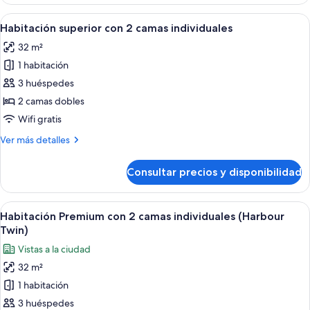
1
habitación,
Abrir
Habitación de hotel con dos camas, un
4
vistas
Habitación superior con 2 camas individuales
todas
a
32 m²
la
las
ciudad
1 habitación
fotos
de
3 huéspedes
Habitación
2 camas dobles
superior
Wifi gratis
con
Más
Ver más detalles
2
detalles
camas
de
Consultar precios y disponibilidad
Habitación
individuales
superior
con
Abrir
Habitación de hotel con dos camas, un
4
2
Habitación Premium con 2 camas individuales (Harbour
todas
camas
Twin)
individuales
las
Vistas a la ciudad
fotos
32 m²
de
1 habitación
Habitación
Premium
3 huéspedes