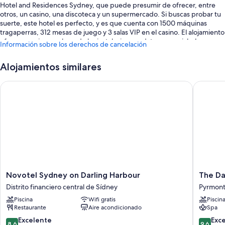
Hotel and Residences Sydney, que puede presumir de ofrecer, entre
otros, un casino, una discoteca y un supermercado. Si buscas probar tu
suerte, este hotel es perfecto, y es que cuenta con 1500 máquinas
tragaperras, 312 mesas de juego y 3 salas VIP en el casino. El alojamiento
ofrece masajes en el spa de las instalaciones, ¡date un capricho!
Información sobre los derechos de cancelación
Conéctate al wifi gratuito de las habitaciones. Además, tendrás
comodidades como tiendas en las instalaciones y servicio de tintorería.
Alojamientos similares
Estos son otros servicios:
Novotel Sydney on Darling Harbour
The Darli
Una piscina al aire libre con tumbonas y sombrillas
Aparcamiento (de pago), servicio de registro de salida exprés y una
caja fuerte en recepción
Consigna de equipaje, servicios de conserjería y un servicio de
recepción las 24 horas
Cajero o servicios bancarios, asistencia turística y para la compra de
entradas y una sala de reuniones
Los viajeros valoran muy positivamente la amabilidad del personal, el
Novotel
The
Novotel Sydney on Darling Harbour
The Da
estado general de primera clase y su práctica ubicación
Sydney
Darling
Distrito financiero central de Sídney
Pyrmon
on
at
Características de la habitación
Piscina
Wifi gratis
Piscin
Darling
the
Restaurante
Aire acondicionado
Spa
Harbour
Star
Las 480 habitaciones con decoraciones diferentes ofrecen
Distrito
Pyrmont
8.6
9.6
Excelente
Exc
características entre las que se incluyen un servicio de habitaciones las
8,6
9,6