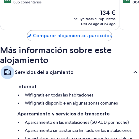
financiero
sobre
sobre
1.385 comentarios
1.00
24 horas y sábanas de alta calidad, además de ciertas comodidades
central
10,
10,
adicionales, como wifi gratis y aire acondicionado. Los huéspedes
El
134 €
de
Excelente,
Excepcio
valoran muy positivamente la limpieza de las habitaciones del
precio
Sídney
1.385 comentarios
1.004 c
incluye tasas e impuestos
alojamiento.
actual
Del 23 ago al 24 ago
es
Además, otros de los servicios de los que disfrutarás en todas las
de
Comparar alojamientos parecidos
habitaciones incluyen:
134 €
Colchones Tempur-Pedic, edredones de plumas y cunas gratuitas
Más información sobre este
Duchas, artículos de higiene personal gratuitos y secadores de pelo
alojamiento
Televisiones con canales premium
Cafeteras y teteras, calefacción y servicio de limpieza diario
Servicios del alojamiento
Internet
Wifi gratis en todas las habitaciones
Wifi gratis disponible en algunas zonas comunes
Aparcamiento y servicios de transporte
Aparcamiento en las instalaciones (50 AUD por noche)
Aparcamiento sin asistencia limitado en las instalaciones
Las instalaciones cuentan con aparcamiento accesible en