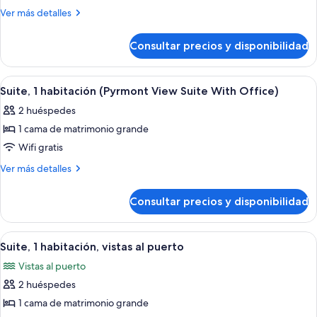
(Super
Más
Ver más detalles
Star
detalles
Suite)
de
Consultar precios y disponibilidad
Suite
(Super
Star
Abrir
Habitación de hotel con una cama gran
8
Suite)
Suite, 1 habitación (Pyrmont View Suite With Office)
todas
2 huéspedes
las
1 cama de matrimonio grande
fotos
de
Wifi gratis
Suite,
Más
Ver más detalles
1
detalles
de
habitación
Consultar precios y disponibilidad
Suite,
(Pyrmont
1
View
habitación
Abrir
Una cocina moderna con una isla centr
8
Suite
(Pyrmont
Suite, 1 habitación, vistas al puerto
todas
View
With
Vistas al puerto
Suite
las
Office)
With
2 huéspedes
fotos
Office)
de
1 cama de matrimonio grande