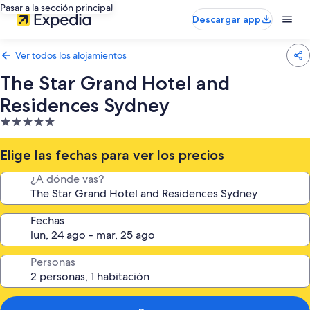
Pasar a la sección principal
Descargar app
Ver todos los alojamientos
The Star Grand Hotel and
Residences Sydney
Alojamiento
de
5.0 estrellas
Elige las fechas para ver los precios
¿A dónde vas?
Fechas
Personas