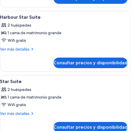
Suite
View
with
City
Abrir
Ropa de cama de alta calidad y edred
8
View
Harbour Star Suite
todas
2 huéspedes
las
1 cama de matrimonio grande
fotos
de
Wifi gratis
Harbour
Más
Ver más detalles
Star
detalles
de
Suite
Consultar precios y disponibilidad
Harbour
Star
Suite
Abrir
Ropa de cama de alta calidad y edred
5
Star Suite
todas
2 huéspedes
las
1 cama de matrimonio grande
fotos
de
Wifi gratis
Star
Más
Ver más detalles
Suite
detalles
de
Consultar precios y disponibilidad
Star