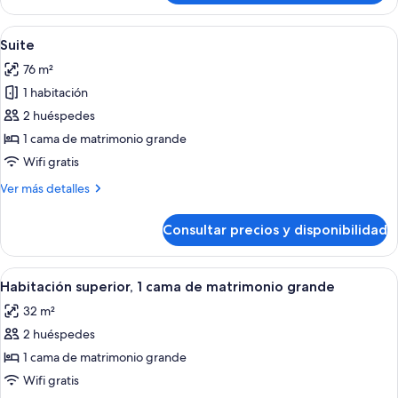
Suite
Abrir
Un cuarto de hotel con una cama grande
3
Suite
todas
76 m²
las
1 habitación
fotos
de
2 huéspedes
Suite
1 cama de matrimonio grande
Wifi gratis
Más
Ver más detalles
detalles
de
Consultar precios y disponibilidad
Suite
Abrir
Una habitación de hotel moderna con u
4
Habitación superior, 1 cama de matrimonio grande
todas
32 m²
las
2 huéspedes
fotos
de
1 cama de matrimonio grande
Habitación
Wifi gratis