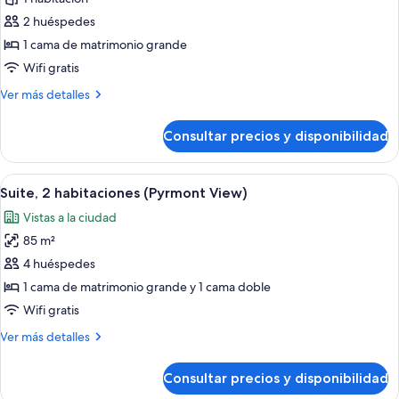
Habitación
2 huéspedes
Premium
1 cama de matrimonio grande
(Harbour
Wifi gratis
King)
Más
Ver más detalles
detalles
de
Consultar precios y disponibilidad
Habitación
Premium
(Harbour
Abrir
Una habitación de hotel moderna con c
10
King)
Suite, 2 habitaciones (Pyrmont View)
todas
Vistas a la ciudad
las
85 m²
fotos
de
4 huéspedes
Suite,
1 cama de matrimonio grande y 1 cama doble
2
Wifi gratis
habitaciones
Más
Ver más detalles
(Pyrmont
detalles
View)
de
Consultar precios y disponibilidad
Suite,