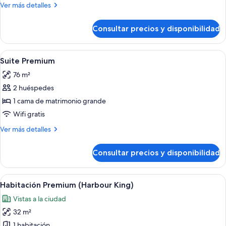
superior,
Más
Ver más detalles
1
detalles
cama
de
Consultar precios y disponibilidad
Habitación
de
superior,
matrimonio
1
Abrir
Habitación de hotel moderna con un tel
grande
5
cama
Suite Premium
todas
de
76 m²
matrimonio
las
grande
2 huéspedes
fotos
de
1 cama de matrimonio grande
Suite
Wifi gratis
Premium
Más
Ver más detalles
detalles
de
Consultar precios y disponibilidad
Suite
Premium
Abrir
Una habitación de hotel moderna con u
3
Habitación Premium (Harbour King)
todas
Vistas a la ciudad
las
32 m²
fotos
de
1 habitación