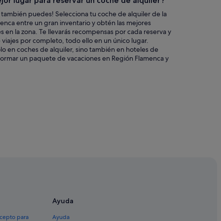
jor lugar para reservar un coche de alquiler?
 también puedes! Selecciona tu coche de alquiler de la
enca entre un gran inventario y obtén las mejores
 en la zona. Te llevarás recompensas por cada reserva y
e viajes por completo, todo ello en un único lugar.
lo en coches de alquiler, sino también en hoteles de
formar un paquete de vacaciones en Región Flamenca y
Ayuda
xcepto para
Ayuda