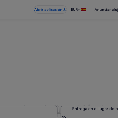
•
Abrir aplicación
EUR
Anunciar alo
de coches de tipo Estándar
Entrega en el lugar de 