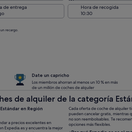
Entrega en el lugar de 
a de entrega
Hora de recogida
go
 un recargo.
Date un capricho
Los miembros ahorran al menos un 10 % en más
de un millón de coches de alquiler
hes de alquiler de la categoría Es
 Estándar en Región
Cada oferta de coche de alquiler t
pueden cancelar gratis, mientras 
no son reembolsables. Te recomenda
ndar a precios excelentes en
opciones más flexibles.
n Expedia.es y encuentra la mejor