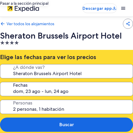
Pasar a la sección principal
Descargar app
Ver todos los alojamientos
Sheraton Brussels Airport Hotel
Alojamiento
de
4.0 estrellas
Elige las fechas para ver los precios
¿A dónde vas?
Fechas
Personas
Buscar