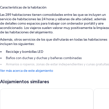
Características de la habitación
Las 289 habitaciones tienen comodidades entre las que se incluyen un
servicio de habitaciones las 24 horas y sábanas de alta calidad, además
de detalles como espacios para trabajar con ordenador portátil y aire
acondicionado. Los viajeros suelen valorar muy positivamente la limpieza
de las habitaciones del alojamiento.
Además, otros servicios de los que disfrutarás en todas las habitaciones
incluyen los siguientes:
Reciclaje y bombillas LED
Baños con duchas y duchas y bañeras combinadas
Armarios o roperos, zonas de estar independientes y cunas gratuitas
Ver más acerca de este alojamiento
Alojamientos similares
Novotel Brussels Airport
NH Bruss