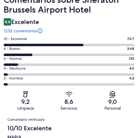
Brussels Airport Hotel
Excelente
8,8
1232 comentarios
747
10 - Excelente
747
comentarios
268
8 - Bueno
268
de
comentarios
un
135
6 - Normal
135
de
total
comentarios
un
40
4 - Mediocre
40
de
de
total
comentarios
1232
un
42
2 - Horrible
42
de
de
con
total
comentarios
1232
un
una
de
de
con
total
puntuación
1232
un
una
de
9,2
8,6
9,0
de
con
total
puntuación
1232
Limpieza
Servicios
Personal
10
una
de
de
con
Comentarios
-
puntuación
1232
8
Comentario verificado
una
Excelente
de
con
-
puntuación
10/10 Excelente
6
una
Bueno
de
-
puntuación
MARIA