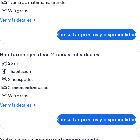
Habitación
1 cama de matrimonio grande
ejecutiva,
Wifi gratis
1
Más
Ver más detalles
cama
detalles
de
de
Consultar precios y disponibilidad
Habitación
matrimonio
ejecutiva,
grande
1
Abrir
Una habitación de hotel con una cama g
8
cama
Habitación ejecutiva, 2 camas individuales
todas
de
25 m²
matrimonio
las
grande
1 habitación
fotos
de
2 huéspedes
Habitación
2 camas individuales
ejecutiva,
Wifi gratis
2
Más
Ver más detalles
camas
detalles
individuales
de
Consultar precios y disponibilidad
Habitación
ejecutiva,
2
Abrir
Habitación de hotel con cama, escritor
7
camas
Suite junior, 1 cama de matrimonio grande