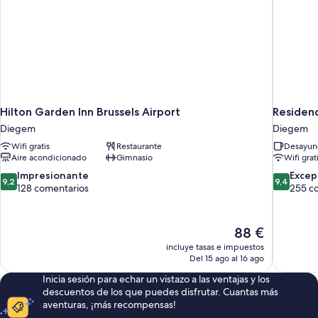
Hilton Garden Inn Brussels Airport
Residenc
Diegem
Diegem
Wifi gratis
Restaurante
Desayuno
Aire acondicionado
Gimnasio
Wifi grat
9.2
9.4
Impresionante
Excep
9,2
9,4
sobre
sobre
128 comentarios
255 c
10,
10,
Impresionante,
Excepcion
128 comentarios
255 comen
El
88 €
precio
incluye tasas e impuestos
actual
Del 15 ago al 16 ago
es
Inicia sesión para echar un vistazo a las ventajas y los
de
descuentos de los que puedes disfrutar. Cuantas más
88 €
aventuras, ¡más recompensas!