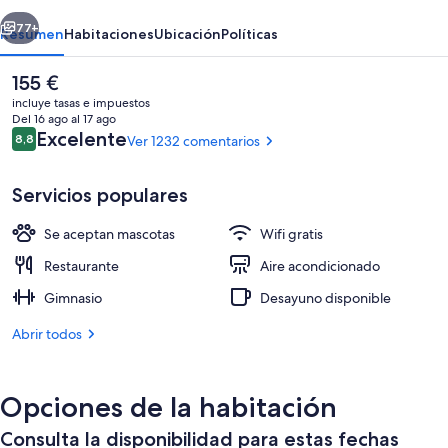
Hotel
erior
Siguiente
77+
Resumen
Habitaciones
Ubicación
Políticas
El
155 €
precio
incluye tasas e impuestos
actual
Del 16 ago al 17 ago
es
Comentarios
Excelente
8,8
Ver 1232 comentarios
8,8 de 10
de
155 €
Servicios populares
Se aceptan mascotas
Wifi gratis
Vestíbulo
Restaurante
Aire acondicionado
Gimnasio
Desayuno disponible
Abrir todos
Opciones de la habitación
Consulta la disponibilidad para estas fechas