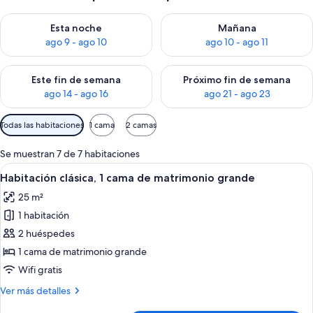
Consulta la disponibilidad para esta noche, ago 9 - ago 10
Consulta la disponibilidad par
Esta noche
Mañana
ago 9 - ago 10
ago 10 - ago 11
Consulta la disponibilidad para este fin de semana, ago 14 - a
Consulta la disponibilidad par
Este fin de semana
Próximo fin de semana
ago 14 - ago 16
ago 21 - ago 23
Filtros
Todas las habitaciones
1 cama
2 camas
disponibles
para
Se muestran 7 de 7 habitaciones
las
Abrir
Habitación de hotel con una cama grand
9
Habitación clásica, 1 cama de matrimonio grande
habitaciones
todas
25 m²
las
1 habitación
fotos
de
2 huéspedes
Habitación
1 cama de matrimonio grande
clásica,
Wifi gratis
1
Más
Ver más detalles
cama
detalles