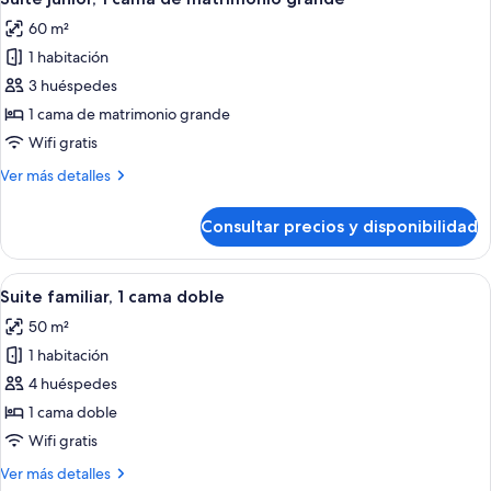
todas
individuales
60 m²
las
1 habitación
fotos
de
3 huéspedes
Suite
1 cama de matrimonio grande
junior,
Wifi gratis
1
Más
Ver más detalles
cama
detalles
de
de
Consultar precios y disponibilidad
Suite
matrimonio
junior,
grande
1
Abrir
Habitación de hotel con cama, un tapiz
5
cama
Suite familiar, 1 cama doble
todas
de
50 m²
matrimonio
las
grande
1 habitación
fotos
de
4 huéspedes
Suite
1 cama doble
familiar,
Wifi gratis
1
Más
Ver más detalles
cama