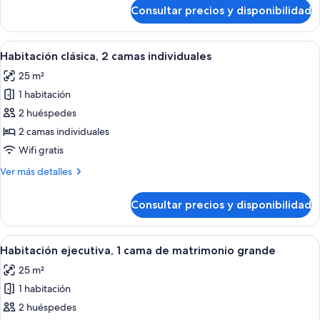
de
de
Consultar precios y disponibilidad
Habitación
matrimonio
clásica,
grande
1
Abrir
Una habitación de hotel con una cama g
7
cama
Habitación clásica, 2 camas individuales
todas
de
25 m²
matrimonio
las
grande
1 habitación
fotos
de
2 huéspedes
Habitación
2 camas individuales
clásica,
Wifi gratis
2
Más
Ver más detalles
camas
detalles
individuales
de
Consultar precios y disponibilidad
Habitación
clásica,
2
Abrir
Habitación de hotel con cama, un tapiz
10
camas
Habitación ejecutiva, 1 cama de matrimonio grande
todas
individuales
25 m²
las
1 habitación
fotos
de
2 huéspedes