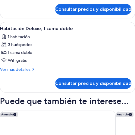
detalles
doble
de
Consultar precios y disponibilidad
Suite
familiar,
1
Abrir
Habitación de hotel con una cama gran
6
cama
Habitación Deluxe, 1 cama doble
todas
doble
1 habitación
las
3 huéspedes
fotos
de
1 cama doble
Habitación
Wifi gratis
Deluxe,
Más
Ver más detalles
1
detalles
cama
de
Consultar precios y disponibilidad
Habitación
doble
Deluxe,
1
Puede que también te interese...
cama
doble
Hilton Garden Inn Brussels Airport
Residenc
Anuncio
Anuncio