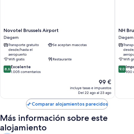
Novotel
NH
Novotel Brussels Airport
NH Bru
Brussels
Brussels
Diegem
Diegem
Airport
Airport
Transporte gratuito
Se aceptan mascotas
Transp
Diegem
Diegem
desde/hasta el
desde/
aeropuerto
aerop
Wifi gratis
Restaurante
Wifi gr
8.6
9.0
Excelente
Imp
8,6
9,0
sobre
sobre
1.005 comentarios
930 
10,
10,
El
99 €
Excelente,
Impresi
precio
1.005 comentarios
930 com
incluye tasas e impuestos
actual
Del 22 ago al 23 ago
es
de
Comparar alojamientos parecidos
99 €
Más información sobre este
alojamiento