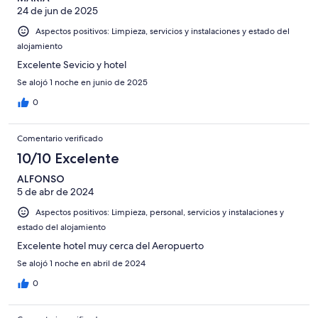
4
Normal
24 de jun de 2025
de
-
2
Aspectos positivos: Limpieza, servicios y instalaciones y estado del
Mediocre
-
alojamiento
Horrible
Excelente Sevicio y hotel
Se alojó 1 noche en junio de 2025
0
Comentario verificado
10/10 Excelente
ALFONSO
5 de abr de 2024
Aspectos positivos: Limpieza, personal, servicios y instalaciones y
estado del alojamiento
Excelente hotel muy cerca del Aeropuerto
Se alojó 1 noche en abril de 2024
0