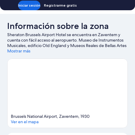
Iniciar sesión
Registrarme gratis
Información sobre la zona
Sheraton Brussels Airport Hotel se encuentra en Zaventem y
cuenta con fácil acceso al aeropuerto. Museo de Instrumentos
Musicales, edificio Old England y Museos Reales de Bellas Artes
son lugares de visita obligada para los aficionados a la cultura;
Mostrar más
añádelos a tu itinerario junto con Plaza La Grand Place y
Atomium. No olvides visitar Mini-Europe: ¡te encantará!
Ver guía
de viaje de Zaventem
Brussels National Airport, Zaventem, 1930
Ver en el mapa