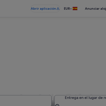
•
Abrir aplicación
EUR
Anunciar alo
de coches de tipo Estándar
Entrega en el lugar de 