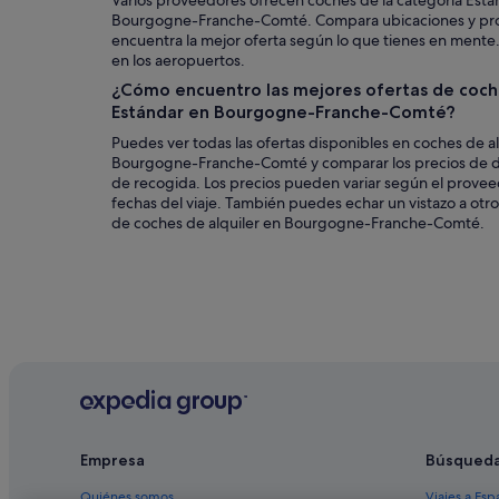
Varios proveedores ofrecen coches de la categoría Está
Bourgogne-Franche-Comté. Compara ubicaciones y pro
encuentra la mejor oferta según lo que tienes en ment
en los aeropuertos.
¿Cómo encuentro las mejores ofertas de coche
Estándar en Bourgogne-Franche-Comté?
Puedes ver todas las ofertas disponibles en coches de al
Bourgogne-Franche-Comté y comparar los precios de d
de recogida. Los precios pueden variar según el proveed
fechas del viaje. También puedes echar un vistazo a otr
de coches de alquiler en Bourgogne-Franche-Comté.
Empresa
Búsqued
Quiénes somos
Viajes a Esp