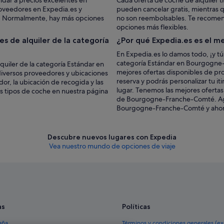
ndar a precios excelentes en
Cada oferta de coche de alquiler t
veedores en Expedia.es y
pueden cancelar gratis, mientras 
e. Normalmente, hay más opciones
no son reembolsables. Te recomenda
opciones más flexibles.
s de alquiler de la categoría
¿Por qué Expedia.es es el me
En Expedia.es lo damos todo, ¡y tú
categoría Estándar en Bourgogne-
quiler de la categoría Estándar en
mejores ofertas disponibles de pr
iversos proveedores y ubicaciones
reserva y podrás personalizar tu it
or, la ubicación de recogida y las
lugar. Tenemos las mejores ofertas
os tipos de coche en nuestra página
de Bourgogne-Franche-Comté. Agr
Bourgogne-Franche-Comté y ahorra
Descubre nuevos lugares con Expedia
Vea nuestro mundo de opciones de viaje
as
Políticas
aña
Términos y condiciones generales (e