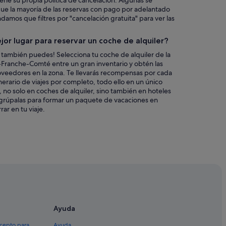
iene su propia política de cancelación. Algunas se
que la mayoría de las reservas con pago por adelantado
mos que filtres por "cancelación gratuita" para ver las
jor lugar para reservar un coche de alquiler?
 también puedes! Selecciona tu coche de alquiler de la
Franche-Comté entre un gran inventario y obtén las
oveedores en la zona. Te llevarás recompensas por cada
inerario de viajes por completo, todo ello en un único
, no solo en coches de alquiler, sino también en hoteles
úpalas para formar un paquete de vacaciones en
r en tu viaje.
Ayuda
xcepto para
Ayuda