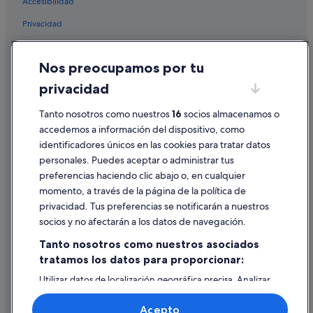
Accesibilidad
Privacidad
Cookies
Nos preocupamos por tu
Condiciones de uso
privacidad
Información legal/contacto
Tanto nosotros como nuestros
16
socios almacenamos o
Pautas sobre el contenido y cómo denunciar contenido
accedemos a información del dispositivo, como
identificadores únicos en las cookies para tratar datos
Ayuda
personales. Puedes aceptar o administrar tus
Ayuda
preferencias haciendo clic abajo o, en cualquier
momento, a través de la página de la política de
Cancelar un vuelo
privacidad. Tus preferencias se notificarán a nuestros
Cancelar una reserva de hotel o de un alquiler vacacional
socios y no afectarán a los datos de navegación.
Plazos de reembolso
Tanto nosotros como nuestros asociados
tratamos los datos para proporcionar:
Utilizar un cupón de Expedia
Utilizar datos de localización geográfica precisa. Analizar
Documentos para viajes internacionales
activamente las características del dispositivo para su
identificación. Almacenar la información en un dispositivo
Acepto