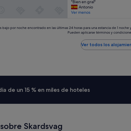
"
"Bien en gral"
r
r
10,
B
Antonio
a
e
Bueno,
i
Ver menos
d
s
(191 comentarios)
e
e
,
n
s
c
e
 bajo por noche encontrado en las últimas 24 horas para una estancia de 1 noche y 
c
a
Pueden aplicarse términos y condicione
n
u
m
g
b
a
r
r
Ver todos los alojamie
s
a
i
m
do
l
r
u
"
e
y
l
p
C
e
a
q
b
u
o
e
dia de un 15 % en miles de hoteles
N
ñ
o
a
r
s
t
e
e
i
.
n
"
 sobre Skardsvag
c
o