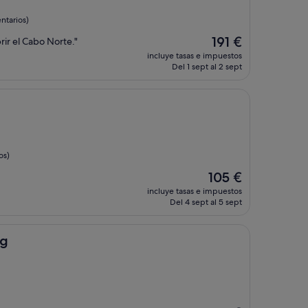
ntarios)
El
191 €
rir el Cabo Norte."
precio
incluye tasas e impuestos
actual
Del 1 sept al 2 sept
es
de
191 €
os)
El
105 €
precio
incluye tasas e impuestos
actual
Del 4 sept al 5 sept
es
de
105 €
åg