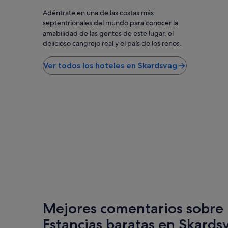
la
Adéntrate en una de las costas más
disponibi
están
septentrionales del mundo para conocer la
sujetos
amabilidad de las gentes de este lugar, el
a
delicioso cangrejo real y el país de los renos.
cambios.
Pueden
Ver todos los hoteles en Skardsvag
aplicarse
términos
y
condicio
adicionale
Mejores comentarios sobre 
Estancias baratas en Skards