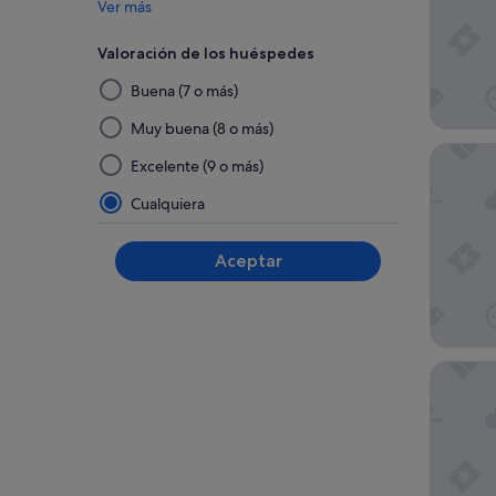
Ver más
Valoración de los huéspedes
Al
Buena (7 o más)
seleccionar
y
Muy buena (8 o más)
aplicar
Scandic
Excelente (9 o más)
un
filtro
Cualquiera
de
este
Aceptar
grupo,
los
resultados
se
actualizarán
Scandic
en
una
página
nueva