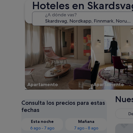
Hoteles en Skardsva
Buscar apartamentos
Buscar condominio
¿A dónde vas?
Apartamento
Apartamento
Nues
Consulta los precios para estas
fechas
De
Esta noche
Mañana
Scandic
6 ago - 7 ago
7 ago - 8 ago