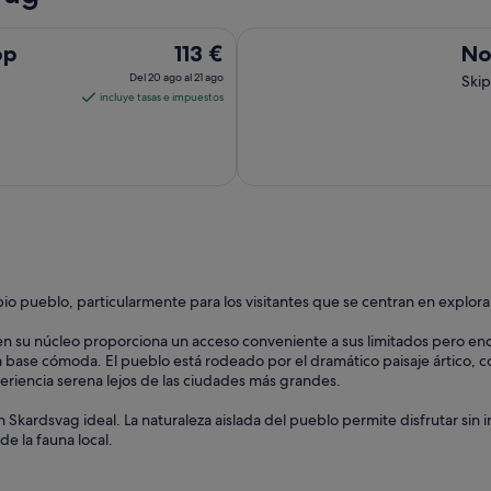
Nordkapp Camping
El
pp
113 €
No
precio
Del 20 ago al 21 ago
Ski
es
incluye tasas e impuestos
de
113 €
por
noche
del
20
ago
al
pio pueblo, particularmente para los visitantes que se centran en explora
21
ago
n su núcleo proporciona un acceso conveniente a sus limitados pero enc
base cómoda. El pueblo está rodeado por el dramático paisaje ártico, co
eriencia serena lejos de las ciudades más grandes.
 Skardsvag ideal. La naturaleza aislada del pueblo permite disfrutar sin i
e la fauna local.