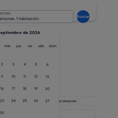
sonas
Buscar
ersonas, 1 habitación
septiembre de 2026
martes
miércoles
jueves
viernes
sábado
domingo
mié.
jue.
vie.
sáb.
dom.
2
3
4
5
6
9
10
11
12
13
g
16
17
18
19
20
23
24
25
26
tel
Reserva ahora, paga después
Spa
27
30