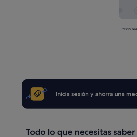
Precio
Precio más
más
bajo
por
noche
encontra
en
las
últimas
24 horas
para
una
Inicia sesión y ahorra una me
estancia
de
1 noche
y
2 adultos.
Los
precios
Todo lo que necesitas saber
y