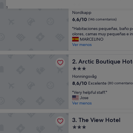
Alojamiento
31
de
Nordkapp
2.0 estrellas
6.6
6,6/10
(146 comentarios)
sobre
"
"Habitaciones pequeñas, baño p
10,
H
olores, camas muy pequeñas e i
(146 comentarios)
a
MARCELINO
b
Ver menos
i
t
Boutique Hotel by STAY 9750
a
Arctic Boutique Hotel by S
2. Arctic Boutique Ho
c
Alojamiento
i
de
o
Honningsvåg
3.0 estrellas
n
8.6
8,6/10
Excelente
(80 comentario
e
sobre
"
s
"Very helpful staff."
10,
V
p
Jose
Excelente,
e
e
Ver menos
(80 comentarios)
r
q
y
u
w Hotel
h
The View Hotel
e
3. The View Hotel
e
ñ
Alojamiento
l
a