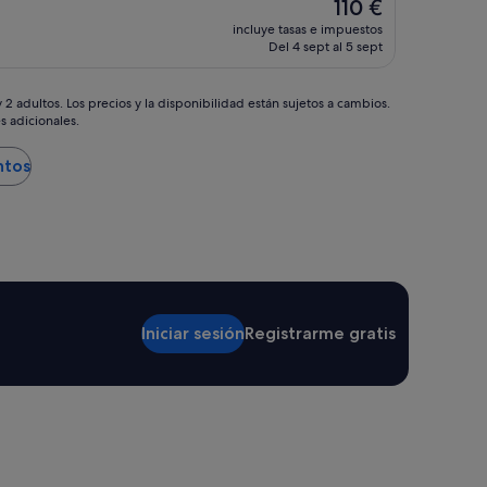
El
110 €
precio
incluye tasas e impuestos
actual
Del 4 sept al 5 sept
es
de
110 €
2 adultos. Los precios y la disponibilidad están sujetos a cambios.
s adicionales.
ntos
Iniciar sesión
Registrarme gratis