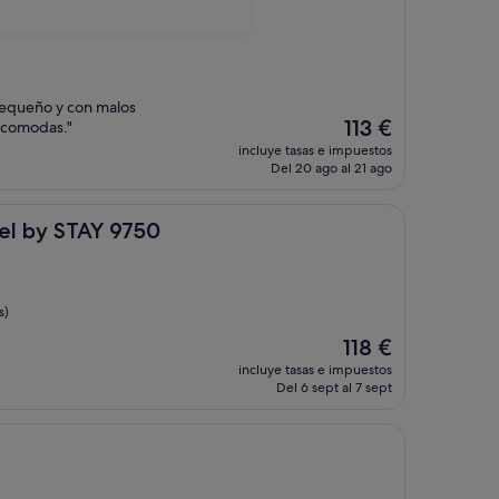
equeño y con malos
El
113 €
ncomodas."
precio
incluye tasas e impuestos
actual
Del 20 ago al 21 ago
es
de
113 €
TAY 9750
tel by STAY 9750
s)
El
118 €
precio
incluye tasas e impuestos
actual
Del 6 sept al 7 sept
es
de
118 €