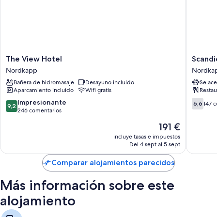
The
Scandic
The View Hotel
Scandi
View
Nordka
Nordkapp
Nordka
Hotel
Nordka
Bañera de hidromasaje
Desayuno incluido
Se ace
Nordkapp
Aparcamiento incluido
Wifi gratis
Restau
9.2
6.6
Impresionante
6,6
147 
9,2
sobre
sobre
246 comentarios
10,
10,
El
191 €
Impresionante,
147 com
precio
246 comentarios
incluye tasas e impuestos
actual
Del 4 sept al 5 sept
es
de
Comparar alojamientos parecidos
191 €
Más información sobre este
alojamiento