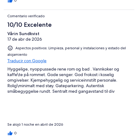
0
Comentario verificado
10/10 Excelente
Vårin Sundkvist
17 de abr de 2026
Aspectos positivos: Limpieza, personal y instalaciones y estado del
alojamiento
Traducir con Google
Hyggelige, nyoppussede rene rom og bad . Vannkoker og
kaffe\te på rommet. Gode senger. God frokost i koselig
omgivelser. Kjempehyggelig og serviceinnstilt personale.
Rolig\minimalt med støy. Gateparkering. Autentisk
småbegyggelse rundt. Sentralt med gangavstand til div
butikker. 7 Eleven og Hurtigruten ligger max 5 min unna
Se alojó 1 noche en abril de 2026
0