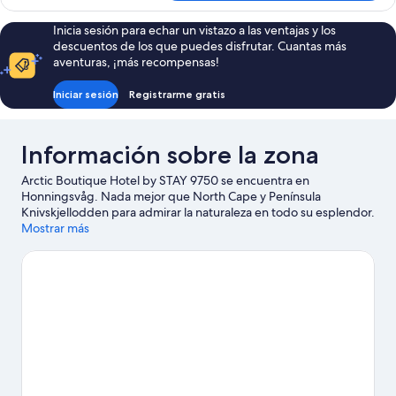
Confort
2
con
Inicia sesión para echar un vistazo a las ventajas y los
individuales,
1
descuentos de los que puedes disfrutar. Cuantas más
cama
vistas
aventuras, ¡más recompensas!
doble
a
o
Iniciar sesión
Registrarme gratis
la
2
ciudad
individuales,
vistas
Información sobre la zona
a
la
Arctic Boutique Hotel by STAY 9750 se encuentra en
ciudad
Honningsvåg. Nada mejor que North Cape y Península
Knivskjellodden para admirar la naturaleza en todo su esplendor.
Si deseas dar un toque más activo a tus vacaciones, no te
Mostrar más
pierdas Puerto de Honningsvåg.
Ver guía de viaje de
Honningsvåg