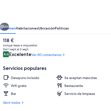
Boutique
Hotel
by
erior
Siguiente
STAY
21+
Resumen
Habitaciones
Ubicación
Políticas
9750
El
118 €
precio
incluye tasas e impuestos
actual
Del 1 sept al 2 sept
es
Comentarios
Excelente
8,6
Ver 80 comentarios
8,6 de 10
de
118 €
Servicios populares
Desayuno incluido
Se aceptan mascotas
Actividades para menores
Wifi gratis
Restaurante
Bar
Servicio de limpieza
Abrir todos