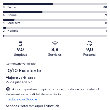
comentarios
30
8 - Bueno
30
de
comentarios
un
9
6 - Normal
9
de
total
comentarios
un
2
4 - Mediocre
2
de
de
total
comentarios
80
un
1
2 - Horrible
1
de
de
con
total
comentarios
80
un
una
de
de
con
total
puntuación
80
un
una
de
9,0
8,8
9,0
de
con
total
puntuación
80
Limpieza
Servicios
Personal
10
una
de
de
con
Comentarios
-
puntuación
80
8
Comentario verificado
una
Excelente
de
con
-
puntuación
10/10 Excelente
6
una
Bueno
de
-
puntuación
Viajero verificado
4
Normal
27 de jul de 2025
de
-
2
Aspectos positivos: Limpieza, personal, instalaciones y estado del
Mediocre
-
alojamiento y comodidad de la habitación
Horrible
Traducir con Google
Schönes Hotel mit super Frühstück.