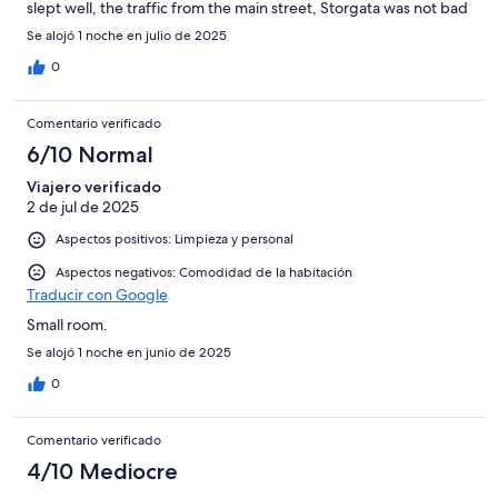
slept well, the traffic from the main street, Storgata was not bad
at all.street parking available. Breakfast was very good, and the
Se alojó 1 noche en julio de 2025
service is friendly.
0
Comentario verificado
6/10 Normal
Viajero verificado
2 de jul de 2025
Aspectos positivos: Limpieza y personal
Aspectos negativos: Comodidad de la habitación
Traducir con Google
Small room.
Se alojó 1 noche en junio de 2025
0
Comentario verificado
4/10 Mediocre