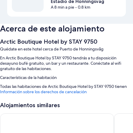
Estadio de Honningsvag
A 8 min a pie
- 0.8 km
Acerca de este alojamiento
Arctic Boutique Hotel by STAY 9750
Quédate en este hotel cerca de Puerto de Honningsvåg
En Arctic Boutique Hotel by STAY 9750 tendrás a tu disposición
desayuno bufé gratuito, un bar y un restaurante. Conéctate al wifi
gratuito de las habitaciones.
Características de la habitación
Todas las habitaciones de Arctic Boutique Hotel by STAY 9750 tienen
comodidades tales como wifi gratis.
Información sobre los derechos de cancelación
Además, otros servicios que encontrarás incluyen:
Alojamientos similares
Baños con bañeras o duchas y champú
The View Hotel
Scandic
Calefacción y servicio de limpieza diario