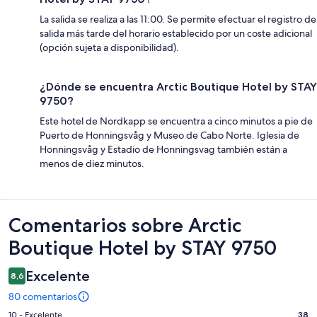
La salida se realiza a las 11:00. Se permite efectuar el registro de
salida más tarde del horario establecido por un coste adicional
(opción sujeta a disponibilidad).
¿Dónde se encuentra Arctic Boutique Hotel by STAY
9750?
Este hotel de Nordkapp se encuentra a cinco minutos a pie de
Puerto de Honningsvåg y Museo de Cabo Norte. Iglesia de
Honningsvåg y Estadio de Honningsvag también están a
menos de diez minutos.
Comentarios
Comentarios sobre Arctic
Boutique Hotel by STAY 9750
Excelente
8,6
80 comentarios
38
10 - Excelente
38