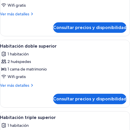
Confort
Wifi gratis
doble,
Más
Ver más detalles
vistas
detalles
a
de
Consultar precios y disponibilidad
Habitación
la
Confort
ciudad
doble,
Abrir
Una habitación de hotel con cama, escri
5
vistas
Habitación doble superior
todas
a
1 habitación
la
las
ciudad
2 huéspedes
fotos
de
1 cama de matrimonio
Habitación
Wifi gratis
doble
Más
Ver más detalles
superior
detalles
de
Consultar precios y disponibilidad
Habitación
doble
superior
Abrir
Una sala de estar moderna con un sofá 
5
Habitación triple superior
todas
1 habitación
las