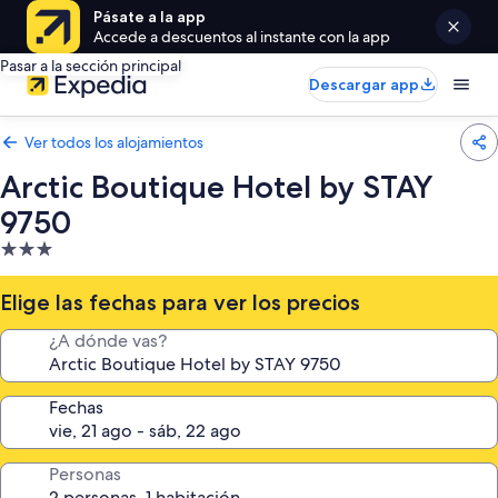
Pásate a la app
Accede a descuentos al instante con la app
Pasar a la sección principal
Descargar app
Ver todos los alojamientos
Arctic Boutique Hotel by STAY
9750
Alojamiento
de
3.0 estrellas
Elige las fechas para ver los precios
¿A dónde vas?
Fechas
Personas