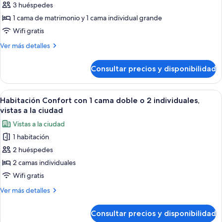
3 huéspedes
fotos
de
1 cama de matrimonio y 1 cama individual grande
Habitación
Wifi gratis
triple
Más
Ver más detalles
superior
detalles
de
Consultar precios y disponibilidad
Habitación
triple
superior
Abrir
Habitación Confort con 1 cama doble o 2
2
Habitación Confort con 1 cama doble o 2 individuales,
todas
vistas a la ciudad
las
Vistas a la ciudad
fotos
1 habitación
de
2 huéspedes
Habitación
Confort
2 camas individuales
con
Wifi gratis
1
Más
Ver más detalles
cama
detalles
doble
de
Consultar precios y disponibilidad
Habitación
o