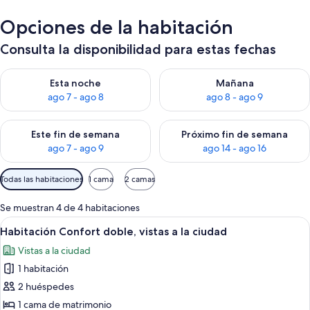
Opciones de la habitación
Consulta la disponibilidad para estas fechas
Consulta la disponibilidad para esta noche, ago 7 - ago 8
Consulta la disponibilidad pa
Esta noche
Mañana
ago 7 - ago 8
ago 8 - ago 9
Consulta la disponibilidad para este fin de semana, ago 7 - ag
Consulta la disponibilidad par
Este fin de semana
Próximo fin de semana
ago 7 - ago 9
ago 14 - ago 16
Filtros
Todas las habitaciones
1 cama
2 camas
disponibles
para
Se muestran 4 de 4 habitaciones
las
Abrir
Habitación de hotel con cama, escritori
4
Habitación Confort doble, vistas a la ciudad
habitaciones
todas
Vistas a la ciudad
las
1 habitación
fotos
de
2 huéspedes
Habitación
1 cama de matrimonio