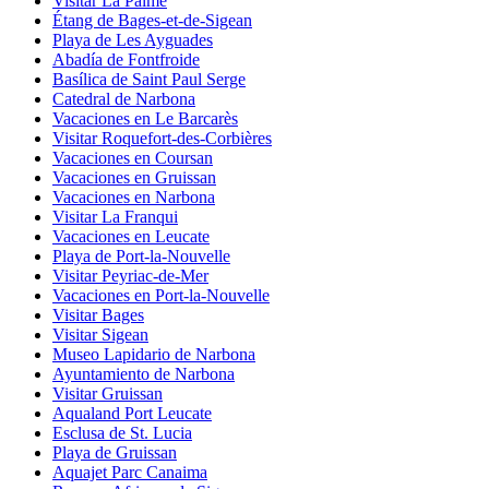
Visitar La Palme
Étang de Bages-et-de-Sigean
Playa de Les Ayguades
Abadía de Fontfroide
Basílica de Saint Paul Serge
Catedral de Narbona
Vacaciones en Le Barcarès
Visitar Roquefort-des-Corbières
Vacaciones en Coursan
Vacaciones en Gruissan
Vacaciones en Narbona
Visitar La Franqui
Vacaciones en Leucate
Playa de Port-la-Nouvelle
Visitar Peyriac-de-Mer
Vacaciones en Port-la-Nouvelle
Visitar Bages
Visitar Sigean
Museo Lapidario de Narbona
Ayuntamiento de Narbona
Visitar Gruissan
Aqualand Port Leucate
Esclusa de St. Lucia
Playa de Gruissan
Aquajet Parc Canaima