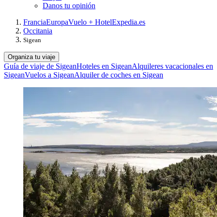
Danos tu opinión
Francia
Europa
Vuelo + Hotel
Expedia.es
Occitania
Sigean
Organiza tu viaje
Guía de viaje de Sigean
Hoteles en Sigean
Alquileres vacacionales en
Sigean
Vuelos a Sigean
Alquiler de coches en Sigean