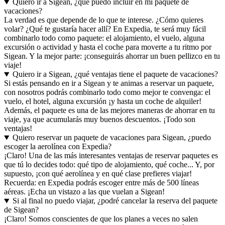
Quiero ir a Sigean, ¿qué puedo incluir en mi paquete de
vacaciones?
La verdad es que depende de lo que te interese. ¿Cómo quieres
volar? ¿Qué te gustaría hacer allí? En Expedia, te será muy fácil
combinarlo todo como paquete: el alojamiento, el vuelo, alguna
excursión o actividad y hasta el coche para moverte a tu ritmo por
Sigean. Y la mejor parte: ¡conseguirás ahorrar un buen pellizco en tu
viaje!
Quiero ir a Sigean, ¿qué ventajas tiene el paquete de vacaciones?
Si estás pensando en ir a Sigean y te animas a reservar un paquete,
con nosotros podrás combinarlo todo como mejor te convenga: el
vuelo, el hotel, alguna excursión ¡y hasta un coche de alquiler!
Además, el paquete es una de las mejores maneras de ahorrar en tu
viaje, ya que acumularás muy buenos descuentos. ¡Todo son
ventajas!
Quiero reservar un paquete de vacaciones para Sigean, ¿puedo
escoger la aerolínea con Expedia?
¡Claro! Una de las más interesantes ventajas de reservar paquetes es
que tú lo decides todo: qué tipo de alojamiento, qué coche... Y, por
supuesto, ¡con qué aerolínea y en qué clase prefieres viajar!
Recuerda: en Expedia podrás escoger entre más de 500 líneas
aéreas. ¡Echa un vistazo a las que vuelan a Sigean!
Si al final no puedo viajar, ¿podré cancelar la reserva del paquete
de Sigean?
¡Claro! Somos conscientes de que los planes a veces no salen