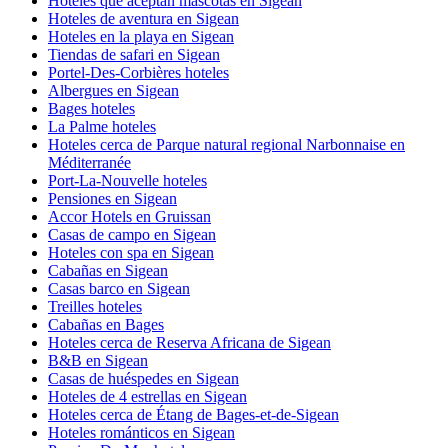
Hoteles que aceptan mascotas en Sigean
Hoteles de aventura en Sigean
Hoteles en la playa en Sigean
Tiendas de safari en Sigean
Portel-Des-Corbières hoteles
Albergues en Sigean
Bages hoteles
La Palme hoteles
Hoteles cerca de Parque natural regional Narbonnaise en
Méditerranée
Port-La-Nouvelle hoteles
Pensiones en Sigean
Accor Hotels en Gruissan
Casas de campo en Sigean
Hoteles con spa en Sigean
Cabañas en Sigean
Casas barco en Sigean
Treilles hoteles
Cabañas en Bages
Hoteles cerca de Reserva Africana de Sigean
B&B en Sigean
Casas de huéspedes en Sigean
Hoteles de 4 estrellas en Sigean
Hoteles cerca de Étang de Bages-et-de-Sigean
Hoteles románticos en Sigean