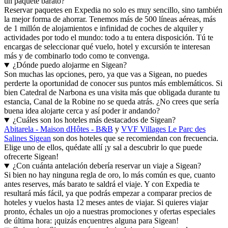
un paquete barato?
Reservar paquetes en Expedia no solo es muy sencillo, sino también
la mejor forma de ahorrar. Tenemos más de 500 líneas aéreas, más
de 1 millón de alojamientos e infinidad de coches de alquiler y
actividades por todo el mundo: todo a tu entera disposición. Tú te
encargas de seleccionar qué vuelo, hotel y excursión te interesan
más y de combinarlo todo como te convenga.
¿Dónde puedo alojarme en Sigean?
Son muchas las opciones, pero, ya que vas a Sigean, no puedes
perderte la oportunidad de conocer sus puntos más emblemáticos. Si
bien Catedral de Narbona es una visita más que obligada durante tu
estancia, Canal de la Robine no se queda atrás. ¿No crees que sería
buena idea alojarte cerca y así poder ir andando?
¿Cuáles son los hoteles más destacados de Sigean?
Abitarela - Maison dHôtes - B&B
y
VVF Villages Le Parc des
Salines Sigean
son dos hoteles que se recomiendan con frecuencia.
Elige uno de ellos, quédate allí ¡y sal a descubrir lo que puede
ofrecerte Sigean!
¿Con cuánta antelación debería reservar un viaje a Sigean?
Si bien no hay ninguna regla de oro, lo más común es que, cuanto
antes reserves, más barato te saldrá el viaje. Y con Expedia te
resultará más fácil, ya que podrás empezar a comparar precios de
hoteles y vuelos hasta 12 meses antes de viajar. Si quieres viajar
pronto, échales un ojo a nuestras promociones y ofertas especiales
de última hora: ¡quizás encuentres alguna para Sigean!