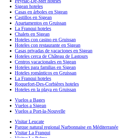
Peyriac-De-Mer hoteles
Sigean hoteles
Casas en árboles en Sigean
Castillos en Sigean
Apartamentos en Gruissan
La Franqui hoteles
Chalets en Sigean
Hoteles con casino en Gruissan
Hoteles con restaurante en Sigean
Casas privadas de vacaciones en Sigean
Hoteles cerca de Château de Lastours
Centros vacacionales en Sigean
Hoteles para familias en Sigean
Hoteles románticos en Gruissan
La Franqui hoteles
Roquefort-Des-Corbières hoteles
Hoteles en la playa en Gruissan
Vuelos a Bages
Vuelos a Sigean
Vuelos a Port-la-Nouvelle
Visitar Leucate
Parque natural regional Narbonnaise en Méditerranée
Visitar La Franqui