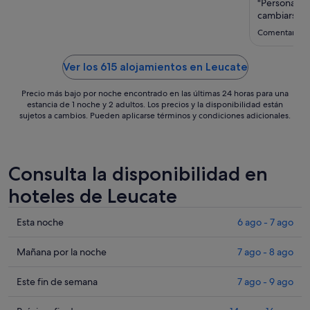
sept
"Personal sú
al
cambiarse 
2
Comentario d
sept
Ver los 615 alojamientos en Leucate
Precio más bajo por noche encontrado en las últimas 24 horas para una
estancia de 1 noche y 2 adultos. Los precios y la disponibilidad están
sujetos a cambios. Pueden aplicarse términos y condiciones adicionales.
Consulta la disponibilidad en
hoteles de Leucate
Comprueba
Esta noche
6 ago - 7 ago
los
precios
Comprueba
Mañana por la noche
7 ago - 8 ago
en
los
Leucate
precios
Comprueba
Este fin de semana
7 ago - 9 ago
para
en
los
esta