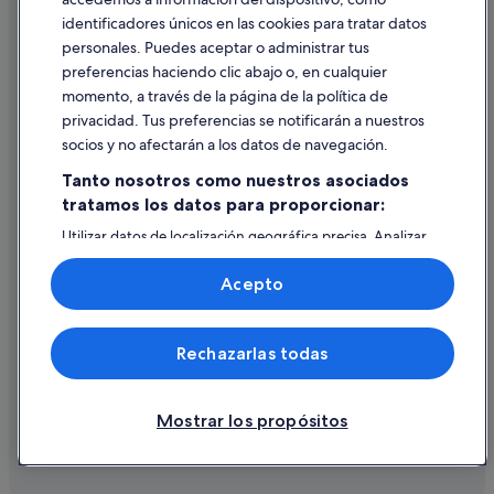
identificadores únicos en las cookies para tratar datos
Ayuda
personales. Puedes aceptar o administrar tus
Ayuda
preferencias haciendo clic abajo o, en cualquier
momento, a través de la página de la política de
Cancelar un vuelo
privacidad. Tus preferencias se notificarán a nuestros
Cancelar una reserva de hotel o de un alquiler vacacional
socios y no afectarán a los datos de navegación.
Plazos de reembolso
Tanto nosotros como nuestros asociados
tratamos los datos para proporcionar:
Utilizar un cupón de Expedia
Utilizar datos de localización geográfica precisa. Analizar
Documentos para viajes internacionales
activamente las características del dispositivo para su
identificación. Almacenar la información en un dispositivo
Acepto
y/o acceder a ella. Publicidad y contenido personalizados,
medición de publicidad y contenido, investigación de
audiencia y desarrollo de servicios.
© 2026 Expedia, Inc., una empresa de Expedia Group. Todos los
Rechazarlas todas
Lista de asociados (proveedores)
derechos reservados. Expedia y el logotipo de Expedia son marcas
comerciales o marcas comerciales registradas de Expedia, Inc.
Vacationspot, S.L., Agencia de Viajes, I-AV-0000631.3.
Mostrar los propósitos