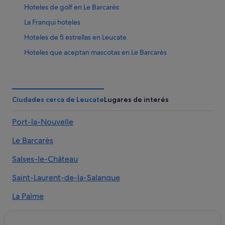
Hoteles de golf en Le Barcarès
La Franqui hoteles
Hoteles de 5 estrellas en Leucate
Hoteles que aceptan mascotas en Le Barcarès
Hoteles cerca de Cable esquí
Hoteles históricos en Le Barcarès
Campings de caravanas en Salses-le-Château
Ciudades cerca de Leucate
Lugares de interés
Apartamentos en Leucate
Port-la-Nouvelle
Hoteles con gimnasio en Le Barcarès
Le Barcarès
Campings de caravanas en Sigean
Casas de huéspedes en Le Barcarès
Salses-le-Château
Sigean hoteles
Saint-Laurent-de-la-Salanque
Chalets en Sigean
La Palme
Casas privadas de vacaciones en Leucate
La Franqui
Pensiones en Sigean