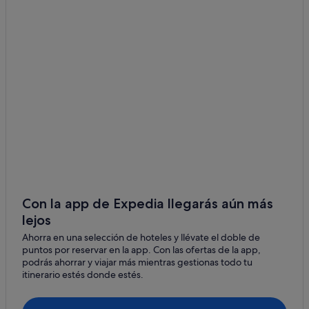
Fitou
Campings de caravanas en Leucate
Hoteles de aventura en Sigean
Hoteles para familias en Sigean
Port-La-Nouvelle hoteles
Hoteles de 3 estrellas en Leucate
Roquefort-Des-Corbières hoteles
Hoteles con restaurante en Leucate
Condominios en Leucate
Hoteles en la playa en Leucate
Hoteles con todo incluido en Leucate
Con la app de Expedia llegarás aún más
lejos
Hoteles con bar en Leucate
Ahorra en una selección de hoteles y llévate el doble de
Casas de campo en Salses-le-Château
puntos por reservar en la app. Con las ofertas de la app,
Hoteles con bar en Le Barcarès
podrás ahorrar y viajar más mientras gestionas todo tu
itinerario estés donde estés.
Hoteles de 4 estrellas en Leucate
Fitou hoteles