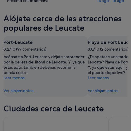
Leucate
precios
Comprueba
Próximo fin de semana
14 ago - 16 ago
noche,
para
en
los
6
mañana
Leucate
precios
Alójate cerca de las atracciones
ago
por
para
en
-
la
este
Leucate
populares de Leucate
7
noche,
fin
para
ago
7
de
el
Port-Leucate
Playa de Port Leuc
ago
semana,
próximo
-
8.2/10 (97 comentarios)
7
8.0/10 (2 comentarios)
fin
8
ago
de
Acércate a Port-Leucate y déjate sorprender
¿Te apetece una tarde d
ago
-
semana,
por la belleza del litoral de Leucate. Y, ya que
Leucate? Playa de Port 
estás aquí, también deberías recorrer la
Y, ya que estás aquí, ¿
9
14
bonita costa.
el puerto deportivo?
ago
ago
Leer menos
Leer menos
-
16
Ver alojamientos
Ver alojamientos
ago
Ciudades cerca de Leucate