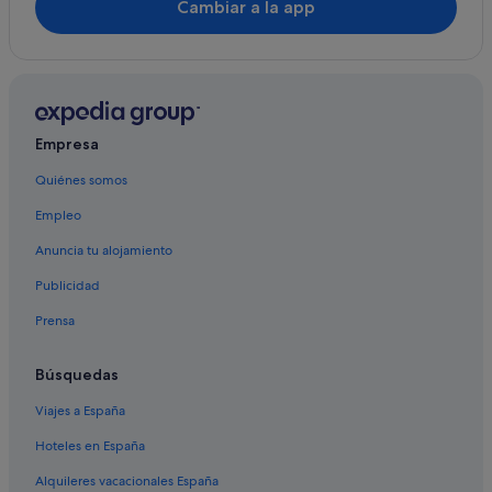
Cambiar a la app
Cabañas en Sigean
Casas privadas de vacaciones en Le Barcarès
Casas de huéspedes en Sigean
Leucate hoteles
Empresa
B&B en Leucate
Quiénes somos
Le Barcarès hoteles
Empleo
Independent hoteles en Leucate
Campings de caravanas en Le Barcarès
Anuncia tu alojamiento
Treilles hoteles
Publicidad
La Palme hoteles
Prensa
Salses-Le-Château hoteles
Búsquedas
Hoteles con spa en Leucate
Viajes a España
La Franqui hoteles
Hoteles en España
Lodges en Le Barcarès
Cabañas en Le Barcarès
Alquileres vacacionales España