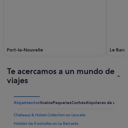
Port-la-Nouvelle
Le Barca
Te acercamos a un mundo de
viajes
Alojamientos
Vuelos
Paquetes
Coches
Alquileres de vacaci
Chateaux & Hotels Collection en Leucate
Hoteles de 5 estrellas en Le Barcarès