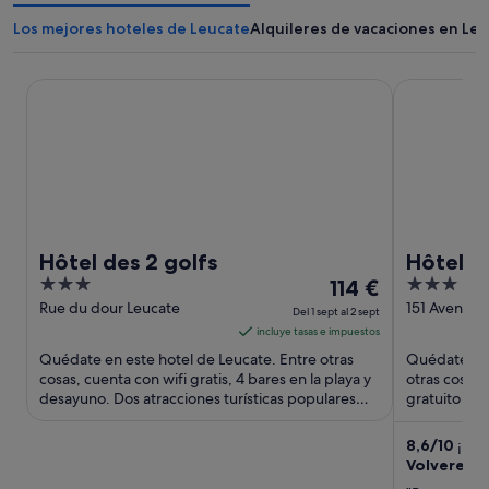
Los mejores hoteles de Leucate
Alquileres de vacaciones en Le
Hôtel des 2 golfs
Hôtel Leuko
Hôtel des 2 golfs
Hôtel L
3
El
3
114 €
out
precio
out
Rue du dour Leucate
151 Avenue 
Del 1 sept al 2 sept
Gaulle Leuc
of
es
of
incluye tasas e impuestos
5
de
5
Quédate en este hotel de Leucate. Entre otras
Quédate en 
114 €
cosas, cuenta con wifi gratis, 4 bares en la playa y
otras cosas,
desayuno. Dos atracciones turísticas populares
por
gratuito y un
que se encuentran ...
turísticas ...
noche
del
8,6
/
10
¡Exce
Volveremo
1