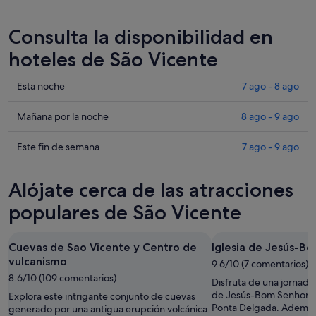
Consulta la disponibilidad en
hoteles de São Vicente
Comprueba
Esta noche
7 ago - 8 ago
los
precios
Comprueba
Mañana por la noche
8 ago - 9 ago
en
los
São
precios
Comprueba
Este fin de semana
7 ago - 9 ago
Vicente
en
los
para
São
precios
Alójate cerca de las atracciones
esta
Vicente
en
noche,
para
São
populares de São Vicente
7
mañana
Vicente
ago
por
para
Cuevas de Sao Vicente y Centro de
Iglesia de Jesús-B
-
la
este
vulcanismo
8
noche,
9.6/10 (7 comentarios)
fin
8.6/10 (109 comentarios)
ago
8
de
Disfruta de una jornada a
ago
semana,
de Jesús-Bom Senhor du
Explora este intrigante conjunto de cuevas
Ponta Delgada. Además 
-
generado por una antigua erupción volcánica
7