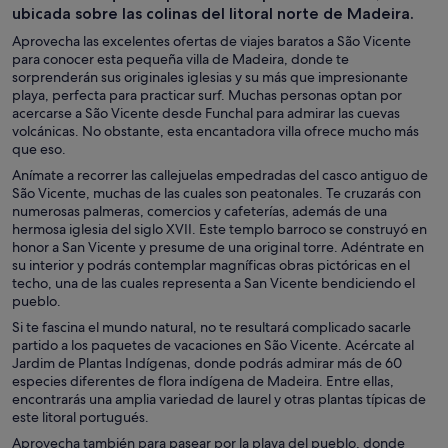
ubicada sobre las colinas del litoral norte de Madeira.
Aprovecha las excelentes ofertas de viajes baratos a São Vicente
para conocer esta pequeña villa de Madeira, donde te
sorprenderán sus originales iglesias y su más que impresionante
playa, perfecta para practicar surf. Muchas personas optan por
acercarse a São Vicente desde Funchal para admirar las cuevas
volcánicas. No obstante, esta encantadora villa ofrece mucho más
que eso.
Anímate a recorrer las callejuelas empedradas del casco antiguo de
São Vicente, muchas de las cuales son peatonales. Te cruzarás con
numerosas palmeras, comercios y cafeterías, además de una
hermosa iglesia del siglo XVII. Este templo barroco se construyó en
honor a San Vicente y presume de una original torre. Adéntrate en
su interior y podrás contemplar magníficas obras pictóricas en el
techo, una de las cuales representa a San Vicente bendiciendo el
pueblo.
Si te fascina el mundo natural, no te resultará complicado sacarle
partido a los paquetes de vacaciones en São Vicente. Acércate al
Jardim de Plantas Indígenas, donde podrás admirar más de 60
especies diferentes de flora indígena de Madeira. Entre ellas,
encontrarás una amplia variedad de laurel y otras plantas típicas de
este litoral portugués.
Aprovecha también para pasear por la playa del pueblo, donde