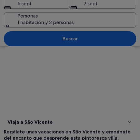
6 sept
7 sept
Personas
1 habitación y 2 personas
Un restaurante frente al mar con terraza
Buscar
Ver mapa
Viaja a São Vicente
Regálate unas vacaciones en São Vicente y empápate
del encanto que desprende esta pintoresca villa,