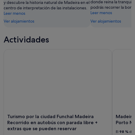
donde reina la tranquil
y descubre la historia natural de Madeira en el
9
ago
podrás recorrer la bonit
centro de interpretación de las instalaciones.
ago
-
Leer menos
Leer menos
9
Ver alojamientos
Ver alojamientos
ago
Actividades
Turismo por la ciudad Funchal Madeira Recorrido en autobú
Madeira: r
Turismo por la ciudad Funchal Madeira
Madeira:
Recorrido en autobús con parada libre +
Porto Mo
extras que se pueden reservar
El
98 %
de 