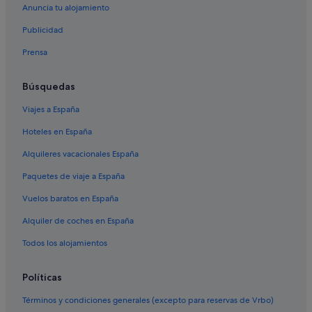
Hoteles históricos en Madeira
Anuncia tu alojamiento
Hoteles ecológicos en Madeira
Publicidad
Campings de caravanas en Ponta Delgada
Prensa
Pousadas de Portugal hoteles en Madeira
Búsquedas
Relais & Chateaux hoteles en Madeira
Viajes a España
Hoteles para ir de compras en Madeira
Hoteles en España
Pestana Group hoteles en Madeira
Hoteles con conserje en Madeira
Alquileres vacacionales España
Hoteles con gimnasio en Madeira
Paquetes de viaje a España
Hoteles para bodas en Madeira
Vuelos baratos en España
Hoteles con todo incluido en Madeira
Alquiler de coches en España
Hoteles cerca de Playa de Seixal
Todos los alojamientos
Políticas
Términos y condiciones generales (excepto para reservas de Vrbo)