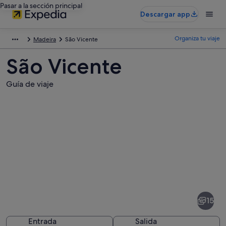
Pasar a la sección principal
Descargar app
Organiza tu viaje
Madeira
São Vicente
São Vicente
Guía de viaje
Fotos
de
São
15
Vicente
Entrada
Salida