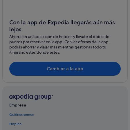
Hoteles románticos en Madeira
Hoteles con bodega en Madeira
Pensiones en Madeira
Con la app de Expedia llegarás aún más
lejos
Alojamientos agroturísticos en Madeira
Ahorra en una selección de hoteles y llévate el doble de
Hoteles LGTBQIA en Madeira
puntos por reservar en la app. Con las ofertas de la app,
Casas privadas de vacaciones en Madeira
podrás ahorrar y viajar más mientras gestionas todo tu
itinerario estés donde estés.
Villas en Madeira
Residences en Madeira
Cambiar a la app
São Vicente hoteles
Porto Bay Hotels & Resorts en Madeira
Hoteles baratos en Madeira
Hoteles de 5 estrellas en Madeira
Empresa
Albergues en Madeira
Quiénes somos
Hoteles con bar en Madeira
Empleo
Cabañas en Madeira