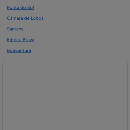
Casas rurales en Madeira
Ponta do Sol
Hoteles de 3 estrellas en Madeira
Câmara de Lobos
Chalets en Madeira
Castillos en Madeira
Santana
Hoteles de golf en Madeira
Ribeira Brava
Hoteles de lujo en Madeira
Boaventura
Hoteles boutique en Madeira
Arco de São Jorge
Apartoteles en Madeira
Serra de Agua
Cruceros en Madeira
Hoteles con piscina en Madeira
São Jorge
Hoteles que aceptan mascotas en Madeira
Curral das Freiras
Hoteles de aventura en Madeira
Hoteles de 4 estrellas en Madeira
Dom Pedro Hotels en Madeira
Hoteles con casino en Madeira