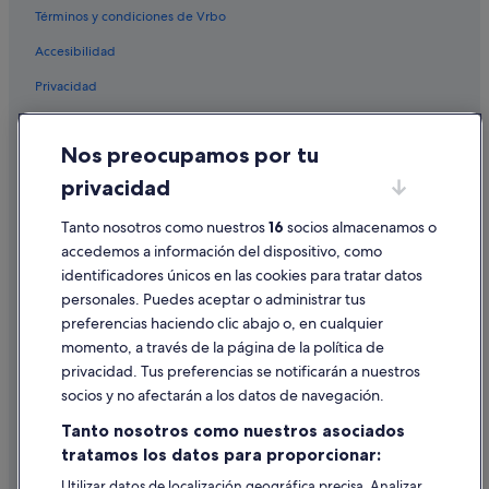
Términos y condiciones de Vrbo
Accesibilidad
Privacidad
Cookies
Nos preocupamos por tu
Condiciones de uso
privacidad
Información legal/contacto
Pautas sobre el contenido y cómo denunciar contenido
Tanto nosotros como nuestros
16
socios almacenamos o
accedemos a información del dispositivo, como
identificadores únicos en las cookies para tratar datos
Ayuda
personales. Puedes aceptar o administrar tus
Ayuda
preferencias haciendo clic abajo o, en cualquier
momento, a través de la página de la política de
Cancelar un vuelo
privacidad. Tus preferencias se notificarán a nuestros
Cancelar una reserva de hotel o de un alquiler vacacional
socios y no afectarán a los datos de navegación.
Plazos de reembolso
Tanto nosotros como nuestros asociados
tratamos los datos para proporcionar:
Utilizar un cupón de Expedia
Utilizar datos de localización geográfica precisa. Analizar