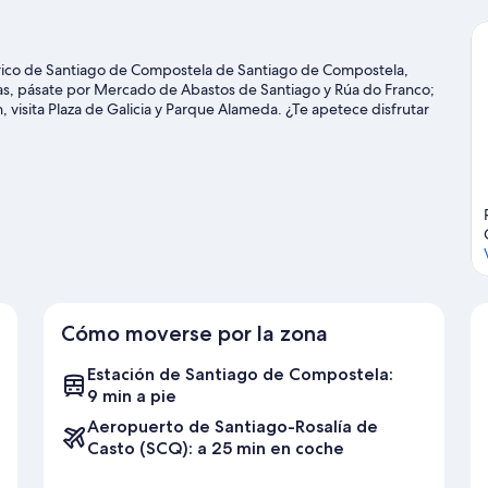
tórico de Santiago de Compostela de Santiago de Compostela,
ras, pásate por Mercado de Abastos de Santiago y Rúa do Franco;
ón, visita Plaza de Galicia y Parque Alameda. ¿Te apetece disfrutar
e Multiusos Fontes do Sar o Estadio Multiusos de San Lázaro.
Ver
Cómo moverse por la zona
Estación de Santiago de Compostela:
9 min a pie
Aeropuerto de Santiago-Rosalía de
Casto (SCQ): a 25 min en coche