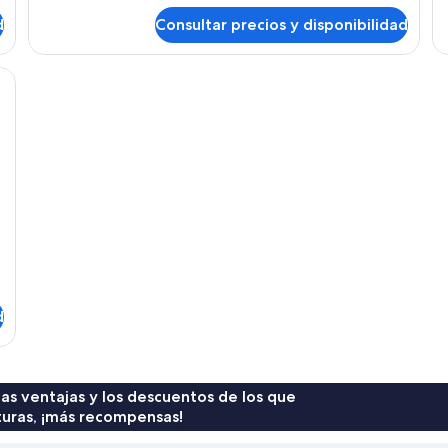
de
de
d
Consultar precios y disponibilidad
Habitación
Ha
doble
fam
superior,
a grande, un escritorio, una silla y un televisor.
1
habitación
d
 las ventajas y los descuentos de los que
turas, ¡más recompensas!