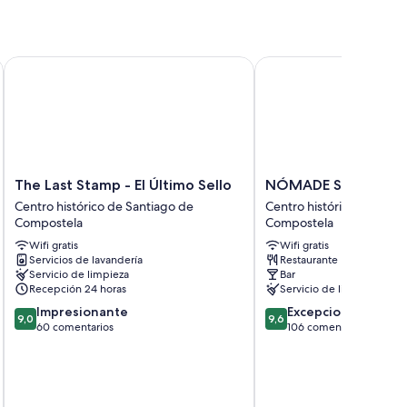
omo wifi gratis.
The Last Stamp - El Último Sello
NÓMADE SANTIAGO
ones incluyen:
The
NÓMADE
The Last Stamp - El Último Sello
NÓMADE SANTIAG
Last
SANTIAGO
Centro histórico de Santiago de
Centro histórico de Sant
Stamp
Centro
Compostela
Compostela
-
histórico
Wifi gratis
Wifi gratis
El
de
Servicios de lavandería
Restaurante
Último
Santiago
Servicio de limpieza
Bar
Sello
de
Recepción 24 horas
Servicio de limpieza
Centro
Compostela
9.0
9.6
Impresionante
Excepcional
histórico
9,0
9,6
sobre
sobre
60 comentarios
106 comentarios
de
10,
10,
Santiago
Impresionante,
Excepcional,
de
60 comentarios
106 comentarios
Compostela
incluye
De