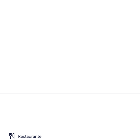
Detalle del e
Entrada al a
Restaurante