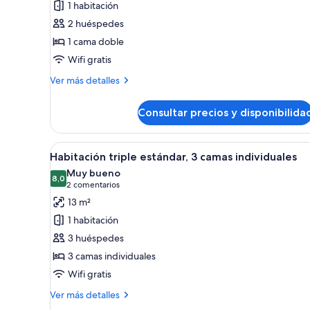
1 habitación
Habitación
2 huéspedes
estándar
1 cama doble
doble,
Wifi gratis
1
cama
Más
Ver más detalles
doble
detalles
de
Consultar precios y disponibilida
Habitación
estándar
doble,
Abrir
Una cama bien tendida con alm
5
1
Habitación triple estándar, 3 camas individuales
todas
cama
Muy bueno
doble
las
8,0
8,0 de 10
(2 comentarios)
2 comentarios
fotos
13 m²
de
1 habitación
Habitación
3 huéspedes
triple
3 camas individuales
estándar,
Wifi gratis
3
camas
Más
Ver más detalles
individuales
detalles