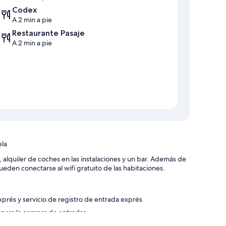
Codex
A 2 min a pie
Restaurante Pasaje
A 2 min a pie
ela
, alquiler de coches en las instalaciones y un bar. Además de
en conectarse al wifi gratuito de las habitaciones.
xprés y servicio de registro de entrada exprés
 y para la compra de entradas