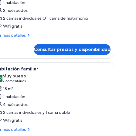
1 habitación
abitación
2 huéspedes
stándar
2 camas individuales O 1 cama de matrimonio
on
Wifi gratis
amas
ás
r más detalles
ndividuales
talles
Consultar precios y disponibilidad
bitación
tándar
n
 a la pared.
mohadas blancas, una mesita de noche de madera con cajón, y una lámpara 
brir
Habitación familiar | Edredones de plumas, esc
8
bitación familiar
odas
mas
Muy bueno
dividuales
s
0
8,0 de 10
(2 comentarios)
2 comentarios
otos
18 m²
e
1 habitación
abitación
4 huéspedes
miliar
2 camas individuales y 1 cama doble
Wifi gratis
ás
r más detalles
talles