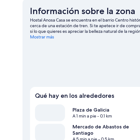
grande
o
Información sobre la zona
2
individuales
Hostal Anosa Casa se encuentra en el barrio Centro his
cerca de una estación de tren. Si te apetece ir de comp
si lo que quieres es apreciar la belleza natural de la regi
de un evento especial? Puedes consultar el calendario d
Mostrar más
guía de viaje de Santiago de Compostela
Qué hay en los alrededores
Plaza de Galicia
A 1 min a pie
- 0.1 km
Mercado de Abastos de
Santiago
A 5 min a pie
- 0.5 km