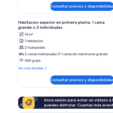
de
Consultar precios y disponibilida
Habitación
triple
estándar,
Abrir
Habitación de hotel con una cam
6
3
Habitacion superior en primera planta. 1 cama
todas
camas
grande o 2 individuales
individuales
las
14 m²
fotos
1 habitación
de
2 huéspedes
Habitacion
superior
2 camas individuales O 1 cama de matrimonio grande
en
Wifi gratis
primera
Más
Ver más detalles
planta.
detalles
1
de
Consultar precios y disponibilida
Habitacion
cama
superior
grande
en
o
primera
planta.
Inicia sesión para echar un vistazo a
2
1
puedes disfrutar. Cuantas más aven
individuales
cama