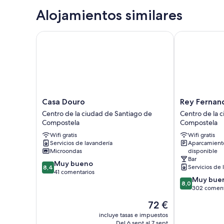
Alojamientos similares
Casa Douro
Rey Fernando
Casa
Rey
Casa Douro
Rey Fernan
Douro
Fernando
Centro de la ciudad de Santiago de
Centro de la 
Centro
Centro
Compostela
Compostela
de
de
Wifi gratis
Wifi gratis
la
la
Servicios de lavandería
Aparcamient
ciudad
ciudad
Microondas
disponible
de
de
Bar
8.4
Santiago
Muy bueno
Santiago
Servicios de 
8,4
sobre
de
41 comentarios
de
8.0
Muy bue
10,
Compostela
Compostela
8,0
sobre
302 coment
Muy
10,
bueno,
El
72 €
Muy
41 comentarios
precio
bueno,
incluye tasas e impuestos
actual
Del 6 sept al 7 sept
302 comentar