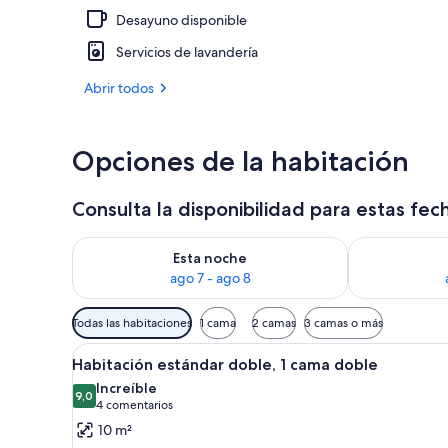
Desayuno disponible
Habitación fa
Servicios de lavandería
Abrir todos
Opciones de la habitación
Consulta la disponibilidad para estas fec
Consulta la disponibilidad para esta noche, ago 7 - 
Consulta la d
Esta noche
ago 7 - ago 8
Filtros
Todas las habitaciones
1 cama
2 camas
3 camas o más
disponibles
Abrir
Un dormitorio con una cama gr
para
11
Habitación estándar doble, 1 cama doble
todas
las
Increíble
las
9,0
habitaciones
9,0 de 10
(4 comentarios)
4 comentarios
fotos
10 m²
de