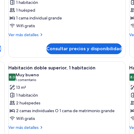
1 habitación
Habitación
H
1 huésped
individual
e
1 cama individual grande
estándar
c
Wifi gratis
2
c
Más
M
Ver más detalles
Ve
detalles
i
de
de
de
d
Consultar precios y disponibilidad
Habitación
Ha
individual
es
estándar
co
ohadas blancas y estampadas, un cabecero de madera y dos lámparas fijadas
Abrir
Una cama bien hecha con sábanas y al
A
7
2
Habitación doble superior, 1 habitación
Ha
todas
t
ca
Muy bueno
las
8,0
in
la
8,
8,0 de 10
(1 comentario)
1 comentario
fotos
f
13 m²
de
d
1 habitación
Habitación
H
2 huéspedes
doble
fa
2 camas individuales O 1 cama de matrimonio grande
superior,
Wifi gratis
1
habitación
Más
M
Ver más detalles
Ve
detalles
de