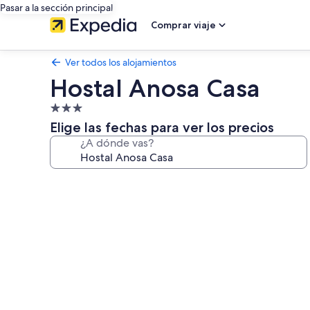
Pasar a la sección principal
Comprar viaje
Ver todos los alojamientos
Hostal Anosa Casa
Alojamiento
de
Elige las fechas para ver los precios
3.0 estrellas
¿A dónde vas?
Galería
de
imágenes
de
Hostal
Anosa
Casa