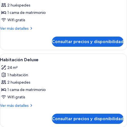
de
2 huéspedes
Habitación
1 cama de matrimonio
estándar,
Wifi gratis
1
Más
Ver más detalles
cama
detalles
de
de
Consultar precios y disponibilidad
Habitación
matrimonio,
estándar,
balcón
1
Abrir
Habitación de hotel con una cama grand
4
cama
Habitación Deluxe
todas
de
24 m²
matrimonio,
las
balcón
1 habitación
fotos
de
2 huéspedes
Habitación
1 cama de matrimonio
Deluxe
Wifi gratis
Más
Ver más detalles
detalles
de
Consultar precios y disponibilidad
Habitación
Deluxe