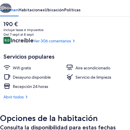
Sebastián
erior
Siguiente
50+
Resumen
Habitaciones
Ubicación
Políticas
El
190 €
precio
incluye tasas e impuestos
actual
Del 7 sept al 8 sept
es
Comentarios
Increíble
9,0
Ver 306 comentarios
9,0 de 10
de
190 €
Servicios populares
Wifi gratis
Aire acondicionado
Habitación doble superior, terraza | Te
Desayuno disponible
Servicio de limpieza
Recepción 24 horas
Abrir todos
Opciones de la habitación
Consulta la disponibilidad para estas fechas