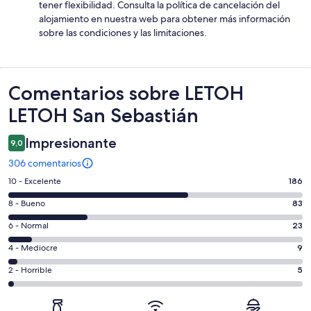
tener flexibilidad. Consulta la política de cancelación del
alojamiento en nuestra web para obtener más información
sobre las condiciones y las limitaciones.
Comentarios
Comentarios sobre LETOH
LETOH San Sebastián
Impresionante
9,0
306 comentarios
186
10 - Excelente
186
comentarios
83
8 - Bueno
83
de
comentarios
un
23
6 - Normal
23
de
total
comentarios
un
9
4 - Mediocre
9
de
de
total
comentarios
306
un
5
2 - Horrible
5
de
de
con
total
comentarios
306
un
una
de
de
con
total