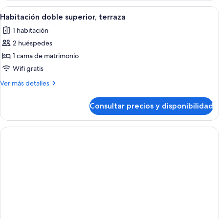
Abrir
Una habitación de hotel moderna con 
7
Habitación doble superior, terraza
todas
1 habitación
las
2 huéspedes
fotos
de
1 cama de matrimonio
Habitación
Wifi gratis
doble
Más
Ver más detalles
superior,
detalles
terraza
de
Consultar precios y disponibilidad
Habitación
doble
superior,
terraza