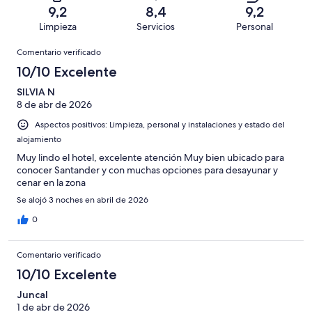
puntuación
306
un
una
de
9,2
8,4
9,2
de
con
total
puntuación
306
Limpieza
Servicios
Personal
10
una
de
de
con
Comentarios
-
puntuación
306
8
Comentario verificado
una
Excelente
de
con
-
puntuación
10/10 Excelente
6
una
Bueno
de
-
puntuación
SILVIA N
4
Normal
8 de abr de 2026
de
-
2
Aspectos positivos: Limpieza, personal y instalaciones y estado del
Mediocre
-
alojamiento
Horrible
Muy lindo el hotel, excelente atención Muy bien ubicado para
conocer Santander y con muchas opciones para desayunar y
cenar en la zona
Se alojó 3 noches en abril de 2026
0
Comentario verificado
10/10 Excelente
Juncal
1 de abr de 2026