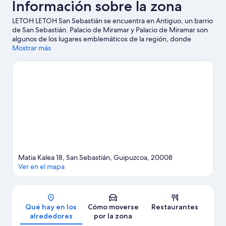
Información sobre la zona
LETOH LETOH San Sebastián se encuentra en Antiguo, un barrio
de San Sebastián. Palacio de Miramar y Palacio de Miramar son
algunos de los lugares emblemáticos de la región, donde
también puedes acercarte a Paseo de La Concha y Puerto de
Mostrar más
San Sebastián si buscas unas vacaciones activas. Aquarium
Donostia-San Sebastián y Zaldiko Maldiko también merecen la
pena.
Ver guía de viaje de San Sebastián
Ver más pensiones en San Sebastián
Matia Kalea 18, San Sebastián, Guipuzcoa, 20008
Ver en el mapa
Mapa
Qué hay en los
Cómo moverse
Restaurantes
alrededores
por la zona