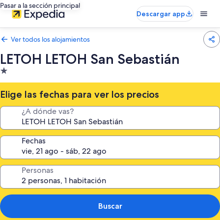
Pasar a la sección principal
Descargar app
Ver todos los alojamientos
LETOH LETOH San Sebastián
Alojamiento
de
1.0 estrella
Elige las fechas para ver los precios
¿A dónde vas?
Fechas
Personas
Buscar