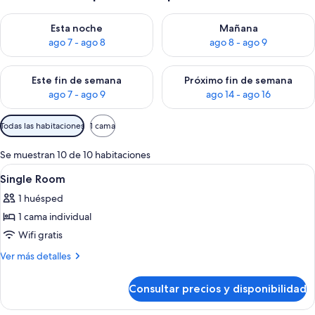
Consulta la disponibilidad para esta noche, ago 7 - ago 8
Consulta la disponibilidad pa
Esta noche
Mañana
ago 7 - ago 8
ago 8 - ago 9
Consulta la disponibilidad para este fin de semana, ago 7 - ag
Consulta la disponibilidad par
Este fin de semana
Próximo fin de semana
ago 7 - ago 9
ago 14 - ago 16
Filtros
Todas las habitaciones
1 cama
disponibles
para
Se muestran 10 de 10 habitaciones
las
Abrir
Ropa de cama de alta calidad, edredon
4
Single Room
habitaciones
todas
1 huésped
las
1 cama individual
fotos
de
Wifi gratis
Single
Más
Ver más detalles
Room
detalles
de
Consultar precios y disponibilidad
Single
Room