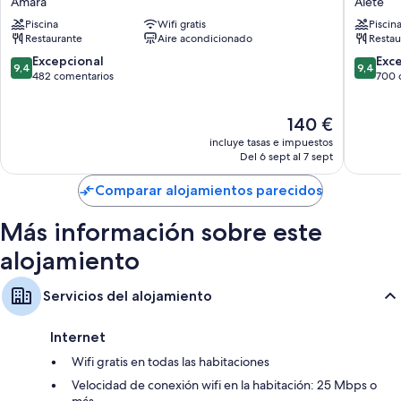
Amara
Aiete
Armarios o roperos, calefacción y servicio de limpieza diario
Hub
San
Piscina
Wifi gratis
Piscin
San
Sebasti
Restaurante
Aire acondicionado
Restau
Sebastián
Aiete
Amara
9.4
9.4
Excepcional
Exc
9,4
9,4
sobre
sobre
482 comentarios
700 
10,
10,
Excepcional,
Excepcio
El
140 €
482 comentarios
700 com
precio
incluye tasas e impuestos
actual
Del 6 sept al 7 sept
es
de
Comparar alojamientos parecidos
140 €
Más información sobre este
alojamiento
Servicios del alojamiento
Internet
Wifi gratis en todas las habitaciones
Velocidad de conexión wifi en la habitación: 25 Mbps o
más