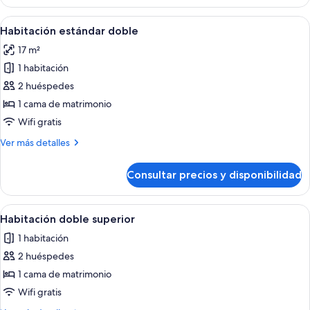
individual
básica
Abrir
Una cama bien hecha con sábanas blan
5
Habitación estándar doble
todas
17 m²
las
1 habitación
fotos
de
2 huéspedes
Habitación
1 cama de matrimonio
estándar
Wifi gratis
doble
Más
Ver más detalles
detalles
de
Consultar precios y disponibilidad
Habitación
estándar
doble
Abrir
Habitación de hotel con cama, escritorio
4
Habitación doble superior
todas
1 habitación
las
2 huéspedes
fotos
de
1 cama de matrimonio
Habitación
Wifi gratis
doble