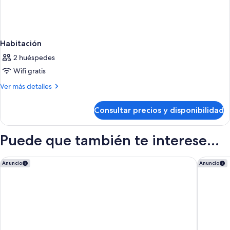
Habitación
2 huéspedes
Wifi gratis
Más
Ver más detalles
detalles
de
Consultar precios y disponibilidad
Habitación
Puede que también te interese...
Hotel Palacio Bellas Artes San Sebastián, Curio Collection by 
Pierre &
Anuncio
Anuncio