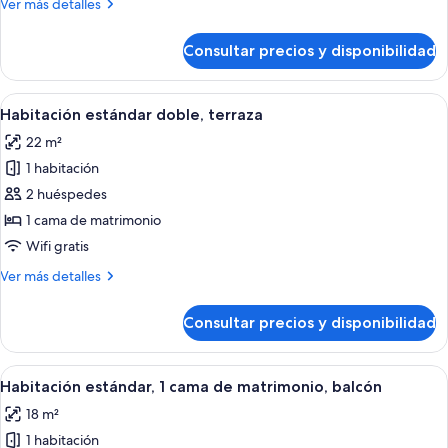
Más
Ver más detalles
superior
detalles
de
Consultar precios y disponibilidad
Habitación
doble
superior
Abrir
Una cama bien hecha con ropa de cam
5
Habitación estándar doble, terraza
todas
22 m²
las
1 habitación
fotos
de
2 huéspedes
Habitación
1 cama de matrimonio
estándar
Wifi gratis
doble,
Más
Ver más detalles
terraza
detalles
de
Consultar precios y disponibilidad
Habitación
estándar
doble,
Abrir
Una habitación de hotel con cama, cor
5
terraza
Habitación estándar, 1 cama de matrimonio, balcón
todas
18 m²
las
1 habitación
fotos