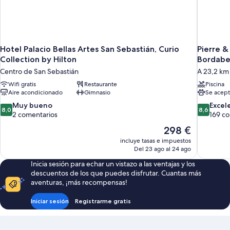
Hotel Palacio Bellas Artes San Sebastián, Curio
Pierre 
Collection by Hilton
Bordabe
Centro de San Sebastián
A 23,2 km
Wifi gratis
Restaurante
Piscina
Aire acondicionado
Gimnasio
Se acept
8.0
8.6
Muy bueno
Excel
8,0
8,6
sobre
sobre
2 comentarios
169 c
10,
10,
El
298 €
Muy
Excelente
precio
incluye tasas e impuestos
bueno,
169 comen
actual
Del 23 ago al 24 ago
2 comentarios
es
Inicia sesión para echar un vistazo a las ventajas y los
de
descuentos de los que puedes disfrutar. Cuantas más
298 €
aventuras, ¡más recompensas!
Iniciar sesión
Registrarme gratis