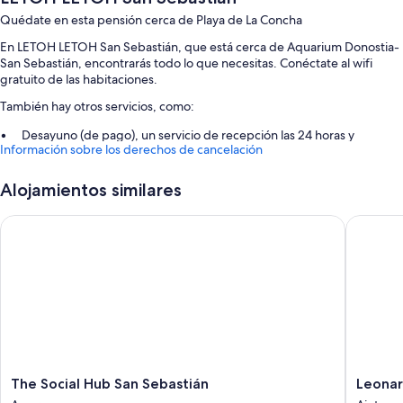
Quédate en esta pensión cerca de Playa de La Concha
En LETOH LETOH San Sebastián, que está cerca de Aquarium Donostia-
San Sebastián, encontrarás todo lo que necesitas. Conéctate al wifi
gratuito de las habitaciones.
También hay otros servicios, como:
Desayuno (de pago), un servicio de recepción las 24 horas y
Información sobre los derechos de cancelación
espacios sin humos
Asistencia turística y para la compra de entradas, un ascensor y una
Alojamientos similares
caja fuerte en recepción
The Social Hub San Sebastián
Leonardo
Características de la habitación
Las 61 habitaciones brindan características que incluyen sábanas de alta
calidad y espacios para trabajar con ordenador portátil, por no
mencionar otras comodidades, tales como wifi gratis y aire
acondicionado.
Además, otros servicios que encontrarás en todas las habitaciones
incluyen los siguientes:
Baños con duchas con efecto de lluvia y artículos de higiene
The
Leonard
The Social Hub San Sebastián
Leonar
personal gratuitos
Social
Hotel