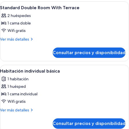
Abrir
Ropa de cama de alta calidad, edredon
8
Standard Double Room With Terrace
todas
2 huéspedes
las
1 cama doble
fotos
de
Wifi gratis
Standard
Más
Ver más detalles
Double
detalles
de
Room
Consultar precios y disponibilidad
Standard
With
Double
Terrace
Room
Abrir
Una habitación de hotel con una cama
4
With
Habitación individual básica
todas
Terrace
1 habitación
las
1 huésped
fotos
de
1 cama individual
Habitación
Wifi gratis
individual
Más
Ver más detalles
básica
detalles
de
Consultar precios y disponibilidad
Habitación