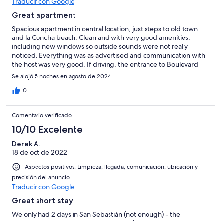
Traducir con Google
Great apartment
Spacious apartment in central location, just steps to old town
and la Concha beach. Clean and with very good amenities,
including new windows so outside sounds were not really
noticed. Everything was as advertised and communication with
the host was very good. If driving, the entrance to Boulevard
Parking is immediately on the right as you turn left onto
Se alojó 5 noches en agosto de 2024
Zumardia Boulevard.
0
Comentario verificado
10/10 Excelente
Derek A.
18 de oct de 2022
Aspectos positivos: Limpieza, llegada, comunicación, ubicación y
precisión del anuncio
Traducir con Google
Great short stay
We only had 2 days in San Sebastián (not enough) - the