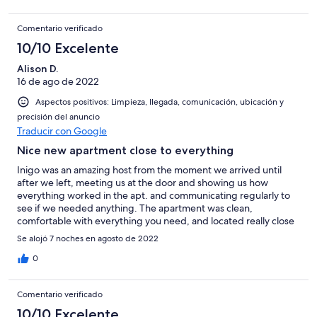
Comentario verificado
10/10 Excelente
Alison D.
16 de ago de 2022
Aspectos positivos: Limpieza, llegada, comunicación, ubicación y
precisión del anuncio
Traducir con Google
Nice new apartment close to everything
Inigo was an amazing host from the moment we arrived until
after we left, meeting us at the door and showing us how
everything worked in the apt. and communicating regularly to
see if we needed anything. The apartment was clean,
comfortable with everything you need, and located really close
to the beach and a million restaurants and pinchos bars in the
Se alojó 7 noches en agosto de 2022
Old Town. I also appreciated his very comprehensive book with
everything we needed to know about the area including great
0
restaurant recommendations. We had a terrific week there and
recommend it highly.
Comentario verificado
10/10 Excelente