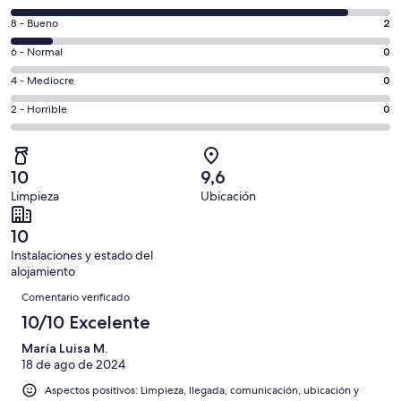
una
comentarios
ventana
2
8 - Bueno
2
de
nueva
comentarios
un
0
6 - Normal
0
de
total
comentarios
un
0
4 - Mediocre
0
de
de
total
comentarios
18
un
0
2 - Horrible
0
de
de
con
total
comentarios
18
un
una
de
de
con
total
puntuación
18
un
una
de
10
9,6
de
con
total
puntuación
18
Limpieza
Ubicación
10
una
de
de
con
-
puntuación
18
8
una
10
Excelente
de
con
-
puntuación
Instalaciones y estado del
6
una
Bueno
de
alojamiento
-
puntuación
Comentarios
4
Normal
de
Comentario verificado
-
2
10/10 Excelente
Mediocre
-
María Luisa M.
Horrible
18 de ago de 2024
Aspectos positivos: Limpieza, llegada, comunicación, ubicación y