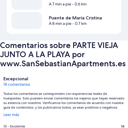
A 7 min a pie
- 0.6 km
Puente de María Cristina
A 8 min a pie
- 0.7 km
Comentarios sobre PARTE VIEJA
JUNTO A LA PLAYA por
www.SanSebastianApartments.es
Comentarios
Excepcional
18 comentarios
Todos los comentarios se corresponden con experiencias reales de
huéspedes. Solo pueden enviar comentarios los viajeros que hayan reservado
su estancia con nosotros. Verificamos los comentarios de acuerdo con nuestra
guía de contenidos, y los publicamos todos, ya sean positivos o negativos.
Se
Leer más
abre
en
16
10 - Excelente
16