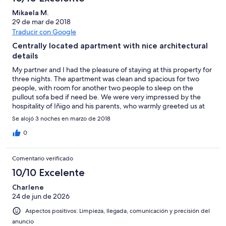
Mikaela M.
29 de mar de 2018
Traducir con Google
Centrally located apartment with nice architectural
details
My partner and I had the pleasure of staying at this property for
three nights. The apartment was clean and spacious for two
people, with room for another two people to sleep on the
pullout sofa bed if need be. We were very impressed by the
hospitality of Iñigo and his parents, who warmly greeted us at
the apartment and provided a few welcome refreshments. They
Se alojó 3 noches en marzo de 2018
allowed us to drop off our luggage a few hours before check-in
and even store our luggage there after check out while waiting
0
for our train. Iñigo also helped us acquire a reservation at a 3
Star Michelin restaurant that was fully booked. We appreciated
Comentario verificado
being able to use the washing machine to clean our laundry
since we were traveling for 5 wks. I would definitely stay here
10/10 Excelente
again.
Charlene
24 de jun de 2026
Aspectos positivos: Limpieza, llegada, comunicación y precisión del
anuncio