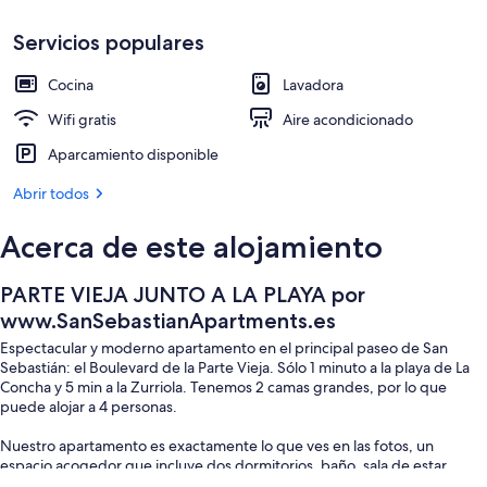
2 dormitorios, escritorio, espacio para
Servicios populares
Cocina
Lavadora
Wifi gratis
Aire acondicionado
Aparcamiento disponible
Abrir todos
Acerca de este alojamiento
PARTE VIEJA JUNTO A LA PLAYA por
www.SanSebastianApartments.es
Espectacular y moderno apartamento en el principal paseo de San
Sebastián: el Boulevard de la Parte Vieja. Sólo 1 minuto a la playa de La
Concha y 5 min a la Zurriola. Tenemos 2 camas grandes, por lo que
puede alojar a 4 personas.
Nuestro apartamento es exactamente lo que ves en las fotos, un
espacio acogedor que incluye dos dormitorios, baño, sala de estar,
cocina y un cuarto con lavadora a tu disposición. Cada uno de los dos