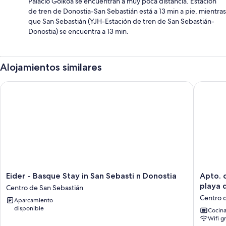
Palacio Goikoa se encuentran a muy poca distancia. Estación
de tren de Donostia-San Sebastián está a 13 min a pie, mientras
que San Sebastián (YJH-Estación de tren de San Sebastián-
Donostia) se encuentra a 13 min.
Alojamientos similares
Eider - Basque Stay in San Sebasti n Donostia
Apto. ce
Eider
Apto.
Eider - Basque Stay in San Sebasti n Donostia
Apto. 
-
centro
playa 
Centro de San Sebastián
Basque
de
Centro 
Aparcamiento
Stay
San
disponible
in
Sebasti
Cocin
Wifi gr
San
al