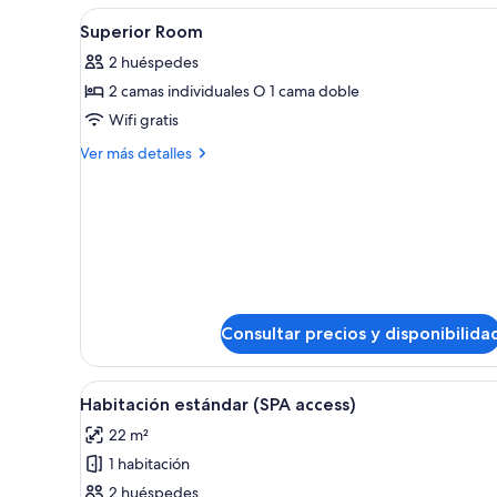
(2
Abrir
Habitación de hotel con una cam
8
Adults
Superior Room
todas
and
2 huéspedes
2
las
children)
2 camas individuales O 1 cama doble
fotos
de
Wifi gratis
Superior
Más
Ver más detalles
Room
detalles
de
Superior
Room
Consultar precios y disponibilida
Abrir
Un área de spa con hidromasaje
7
Habitación estándar (SPA access)
todas
22 m²
las
1 habitación
fotos
de
2 huéspedes