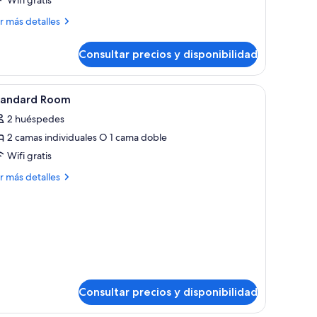
ás
r más detalles
talles
Consultar precios y disponibilidad
ite
ucha.
s camas, un escritorio y ventanas amplias que dan a vistas de follaje.
brir
Habitación de hotel con una cama grande, un es
9
tandard Room
odas
2 huéspedes
s
2 camas individuales O 1 cama doble
otos
e
Wifi gratis
tandard
ás
r más detalles
oom
talles
andard
oom
Consultar precios y disponibilidad