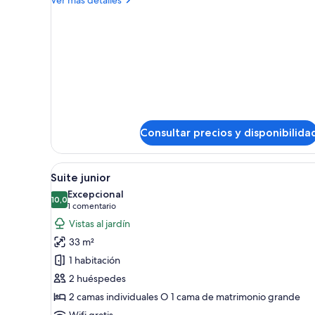
detalles
Habitación
de
Habitación
Consultar precios y disponibilida
Abrir
Suite junior | Ropa de cama de a
7
Suite junior
todas
Excepcional
las
10,0
10,0 de 10
(1 comentario)
1 comentario
fotos
Vistas al jardín
de
33 m²
Suite
1 habitación
junior
2 huéspedes
2 camas individuales O 1 cama de matrimonio grande
Wifi gratis