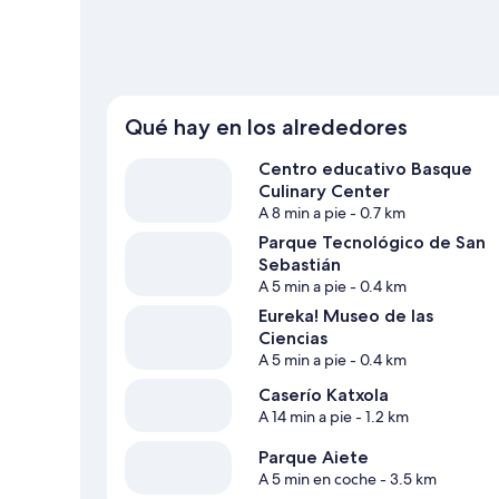
Qué hay en los alrededores
Centro educativo Basque
Culinary Center
A 8 min a pie
- 0.7 km
Parque Tecnológico de San
Sebastián
A 5 min a pie
- 0.4 km
Eureka! Museo de las
Ciencias
A 5 min a pie
- 0.4 km
Caserío Katxola
A 14 min a pie
- 1.2 km
Parque Aiete
A 5 min en coche
- 3.5 km