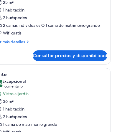
25 m²
abitación
1 habitación
uperior
2 huéspedes
2 camas individuales O 1 cama de matrimonio grande
Wifi gratis
ás
r más detalles
talles
Consultar precios y disponibilidad
bitación
perior
, silla, televisión y ventana con vista a árboles.
brir
Una sala de estar moderna con un sofá gris, 
8
ite
odas
Excepcional
s
,0
10,0 de 10
(1 comentario)
1 comentario
otos
Vistas al jardín
e
36 m²
uite
1 habitación
2 huéspedes
1 cama de matrimonio grande
Wifi gratis