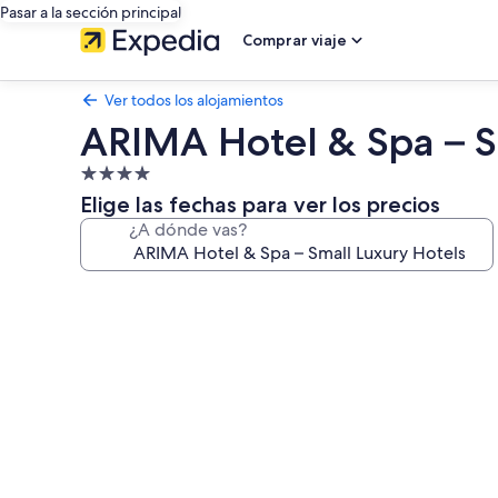
Pasar a la sección principal
Comprar viaje
Ver todos los alojamientos
ARIMA Hotel & Spa – S
Alojamiento
de
Elige las fechas para ver los precios
4.0 estrellas
¿A dónde vas?
Galería
de
imágenes
de
ARIMA
Hotel
&