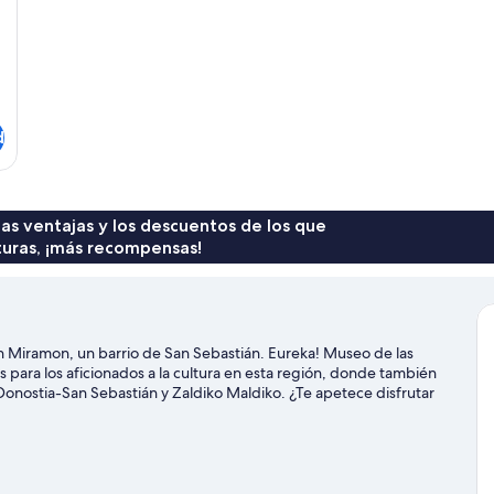
d
 las ventajas y los descuentos de los que
turas, ¡más recompensas!
n Miramon, un barrio de San Sebastián. Eureka! Museo de las
 para los aficionados a la cultura en esta región, donde también
Donostia-San Sebastián y Zaldiko Maldiko. ¿Te apetece disfrutar
de Velódromo de Anoeta o Reale Arena. Reserva algo de tiempo
s rutas a pie o en bicicleta.
Ver guía de viaje de San Sebastián