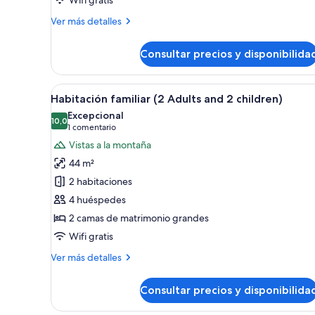
Más
Ver más detalles
detalles
de
Consultar precios y disponibilida
Suite
junior
Abrir
Una habitación de hotel modern
7
Habitación familiar (2 Adults and 2 children)
todas
Excepcional
las
10,0
10,0 de 10
(1 comentario)
1 comentario
fotos
Vistas a la montaña
de
44 m²
Habitación
2 habitaciones
familiar
4 huéspedes
(2
2 camas de matrimonio grandes
Adults
and
Wifi gratis
2
Más
Ver más detalles
children)
detalles
de
Consultar precios y disponibilida
Habitación
familiar