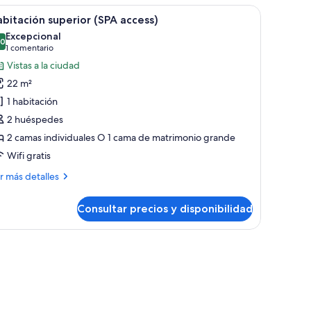
a pared.
a, una mesita con una lámpara y un jarrón con flores.
brir
Una cama bien tendida con sábanas blancas, u
7
bitación superior (SPA access)
odas
Excepcional
s
,0
10,0 de 10
(1 comentario)
1 comentario
otos
Vistas a la ciudad
e
22 m²
abitación
1 habitación
uperior
2 huéspedes
SPA
2 camas individuales O 1 cama de matrimonio grande
ccess)
Wifi gratis
ás
r más detalles
talles
Consultar precios y disponibilidad
bitación
perior
PA
cess)