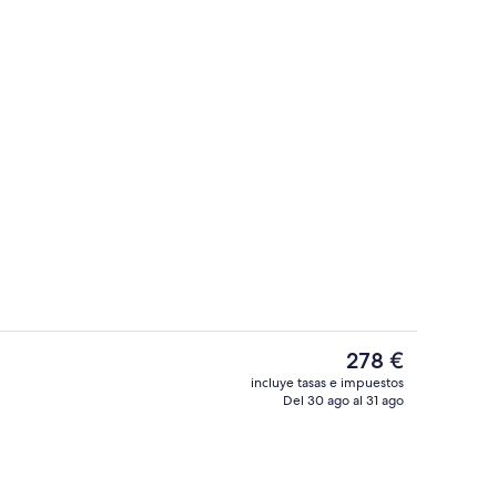
ss
Tratamientos corporales, tratamientos 
El
278 €
precio
incluye tasas e impuestos
actual
Del 30 ago al 31 ago
Recepción
es
de
278 €