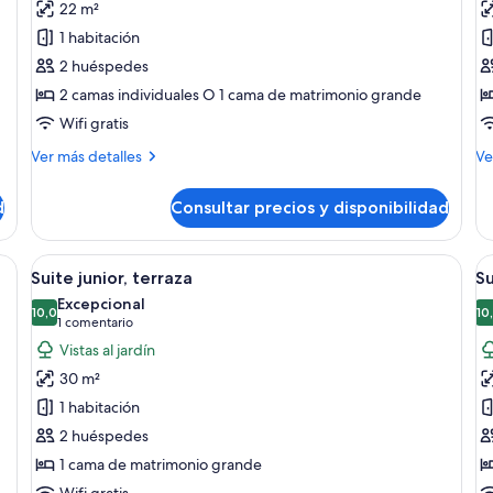
22 m²
Habitación
H
1 habitación
estándar
s
2 huéspedes
2 camas individuales O 1 cama de matrimonio grande
Wifi gratis
Más
M
Ver más detalles
Ve
detalles
de
de
de
d
Consultar precios y disponibilidad
Habitación
Ha
estándar
su
lta calidad, caja fuerte, escritorio y cortinas opacas
Abrir
Habitación de hotel con cama, escritorio
A
10
Suite junior, terraza
Su
todas
t
Excepcional
las
10,0
la
10
10,0 de 10
(1 comentario)
1 comentario
fotos
f
Vistas al jardín
de
d
30 m²
Suite
S
1 habitación
junior,
2 huéspedes
terraza
1 cama de matrimonio grande
Wifi gratis