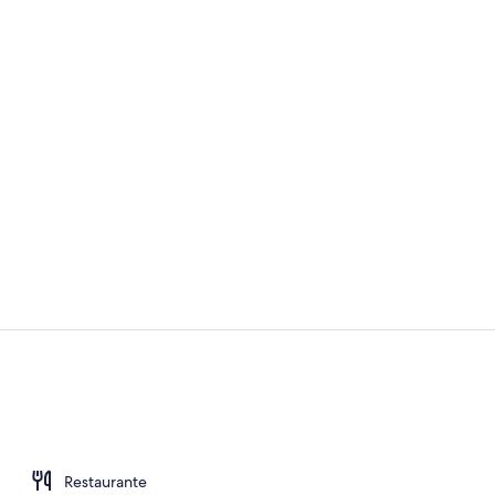
Sala de fitne
Restaurante
Restaurante