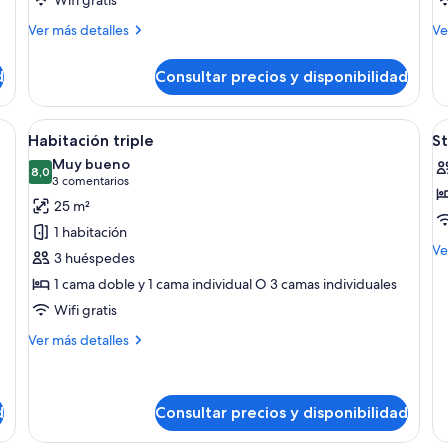
Más
M
Ver más detalles
Ve
detalles
de
de
de
d
Consultar precios y disponibilidad
Suite
Su
junior,
terraza
a con cama, escritorio con silla, televisor montado en la pared y zona de d
Abrir
Una habitación de hotel moderna con do
A
7
Habitación triple
S
todas
t
Muy bueno
las
8,0
la
8,0 de 10
(3 comentarios)
3 comentarios
fotos
f
25 m²
de
d
1 habitación
Habitación
S
M
Ve
3 huéspedes
triple
R
de
1 cama doble y 1 cama individual O 3 camas individuales
de
St
Wifi gratis
R
Más
Ver más detalles
detalles
de
Habitación
triple
d
Consultar precios y disponibilidad