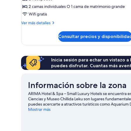
Habitación
2 camas individuales O 1 cama de matrimonio grande
estándar
Wifi gratis
(SPA
Más
Ver más detalles
access)
detalles
de
Consultar precios y disponibilida
Habitación
estándar
(SPA
access)
Inicia sesión para echar un vistazo a
puedes disfrutar. Cuantas más aven
Información sobre la zona
ARIMA Hotel & Spa – Small Luxury Hotels se encuentra e
Ciencias y Museo Chillida Leku son lugares fundamentales
puedes acercarte a atractivos turísticos como Aquarium 
de un evento especial? Puedes consultar el calendario 
Mostrar más
para explorar la naturaleza realizando actividades como la