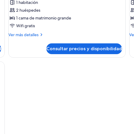
1 habitación
Suite
H
2 huéspedes
estudio
d
1 cama de matrimonio grande
2
Wifi gratis
c
d
Más
M
Ver más detalles
Ve
detalles
de
de
de
d
Consultar precios y disponibilidad
Suite
Ha
estudio
do
2
ma grande, dos mesitas de noche con lámparas, un escritorio con silla y un e
ca
do