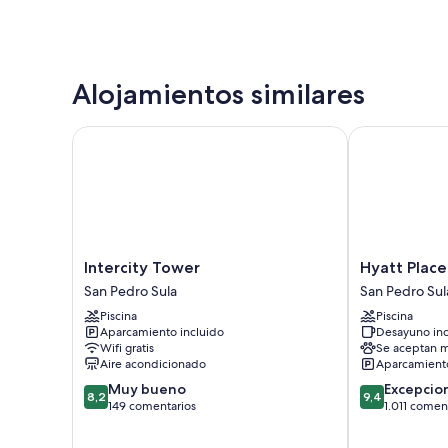
Alojamientos similares
Intercity Tower
Hyatt Place S
Intercity
Hyatt
Intercity Tower
Hyatt Place
Tower
Place
San Pedro Sula
San Pedro Sul
San
San
Piscina
Piscina
Pedro
Pedro
Aparcamiento incluido
Desayuno inc
Sula
Sula
Wifi gratis
Se aceptan m
San
Aire acondicionado
Aparcamiento
Pedro
8.2
9.4
Muy bueno
Excepcio
Sula
8,2
9,4
sobre
sobre
149 comentarios
1.011 comen
10,
10,
Muy
Excepcional,