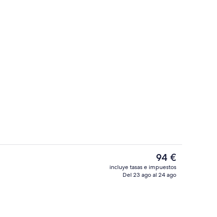
 | Edredones de plumas, caja fuerte, escritorio y cortinas opacas
Interior
El
94 €
precio
incluye tasas e impuestos
actual
Del 23 ago al 24 ago
ss
Una piscina al aire libre
es
de
94 €