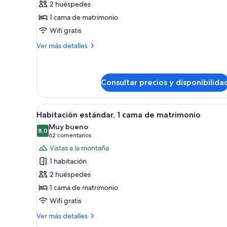
2 huéspedes
Standard
1 cama de matrimonio
room,
Wifi gratis
wheelchair
accessible
Más
Ver más detalles
detalles
de
Standard
room,
Consultar precios y disponibilida
wheelchair
accessible
Abrir
Habitación de hotel con una ca
5
Habitación estándar, 1 cama de matrimonio
todas
Muy bueno
las
8,0
8,0 de 10
(62 comentarios)
62 comentarios
fotos
Vistas a la montaña
de
1 habitación
Habitación
2 huéspedes
estándar,
1 cama de matrimonio
1
Wifi gratis
cama
de
Más
Ver más detalles
matrimonio
detalles