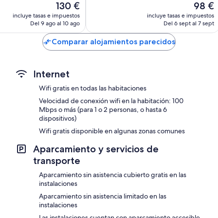
El
El
130 €
98 €
ios
337 comentarios
precio
precio
incluye tasas e impuestos
incluye tasas e impuestos
actual
actual
Del 9 ago al 10 ago
Del 6 sept al 7 sept
es
es
de
de
Comparar alojamientos parecidos
130 €
98 €
Internet
Wifi gratis en todas las habitaciones
Velocidad de conexión wifi en la habitación: 100
Mbps o más (para 1 o 2 personas, o hasta 6
dispositivos)
Wifi gratis disponible en algunas zonas comunes
Aparcamiento y servicios de
transporte
Aparcamiento sin asistencia cubierto gratis en las
instalaciones
Aparcamiento sin asistencia limitado en las
instalaciones
Las instalaciones cuentan con aparcamiento accesible