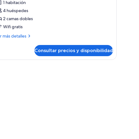
1 habitación
abitación
4 huéspedes
oble,
2 camas dobles
Wifi gratis
amas
obles
ás
r más detalles
talles
Consultar precios y disponibilidad
bitación
ble,
spejo grande en la pared.
mas
bles