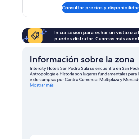
de
Consultar precios y disponibilida
Habitación
estándar,
1
cama
de
Inicia sesión para echar un vistazo a
matrimonio
puedes disfrutar. Cuantas más aven
Información sobre la zona
Intercity Hotels San Pedro Sula se encuentra en San Pedr
Antropología e Historia son lugares fundamentales para 
ir de compras por Centro Comercial Multiplaza y Mercad
consultar el calendario de Estadio Francisco Morazán o 
Mostrar más
Sula