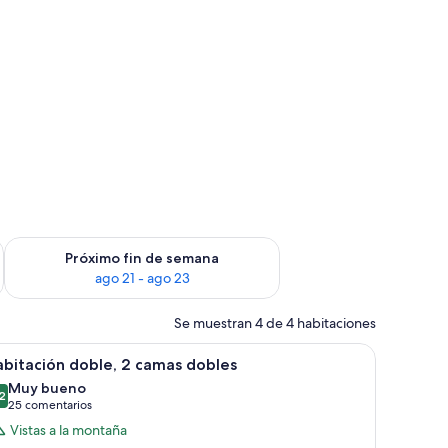
in de semana, ago 14 - ago 16
Consulta la disponibilidad para el próximo fin de semana, ago
Próximo fin de semana
ago 21 - ago 23
Se muestran 4 de 4 habitaciones
a, un televisor y una ventana con cortinas.
 televisor y escritorio.
brir
Habitación de hotel con dos camas, un escritor
5
bitación doble, 2 camas dobles
odas
Muy bueno
s
2
8,2 de 10
(25 comentarios)
25 comentarios
otos
Vistas a la montaña
e