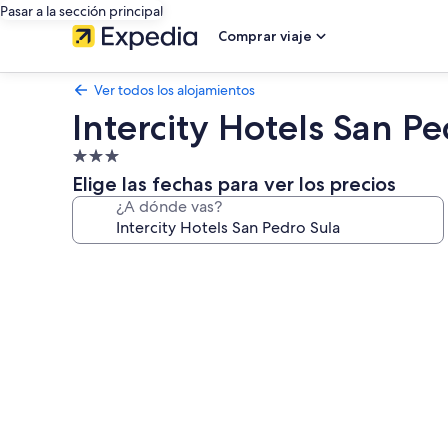
Pasar a la sección principal
Comprar viaje
Ver todos los alojamientos
Intercity Hotels San Pe
Alojamiento
de
Elige las fechas para ver los precios
3.0 estrellas
¿A dónde vas?
Galería
de
imágenes
de
Intercity
Hotels
San