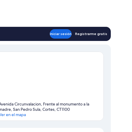
Iniciar sesión
Registrarme gratis
Avenida Circunvalacion, Frente al monumento a la
madre, San Pedro Sula, Cortes, CT1100
Ver en el mapa
Mapa