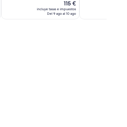
El
115 €
498 comentarios
Impresionante,
precio
1.010 comentarios
incluye tasas e impuestos
incluye
actual
Del 9 ago al 10 ago
D
es
de
115 €