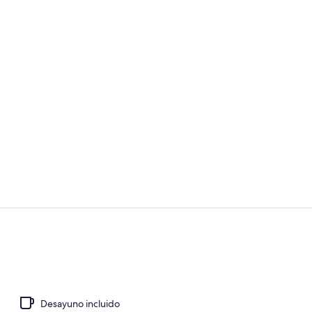
Suite estudio
Sala de fitne
Desayuno incluido