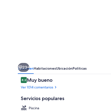
Pedro
Sula
23+
Resumen
Habitaciones
Ubicación
Políticas
Comentarios
Muy bueno
8,2
8,2 de 10
Ver 1014 comentarios
Servicios populares
Piscina