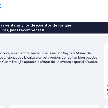
d
 las ventajas y los descuentos de los que
turas, ¡más recompensas!
o Sula, en el centro. Teatro José Francisco Saybe y Museo de
los aficionados a la cultura en esta región, donde también puedes
o Guamilito. ¿Te apetece disfrutar de un evento especial? Puedes
Estadio Olímpico Metropolitano.
Ver guía de viaje de San Pedro