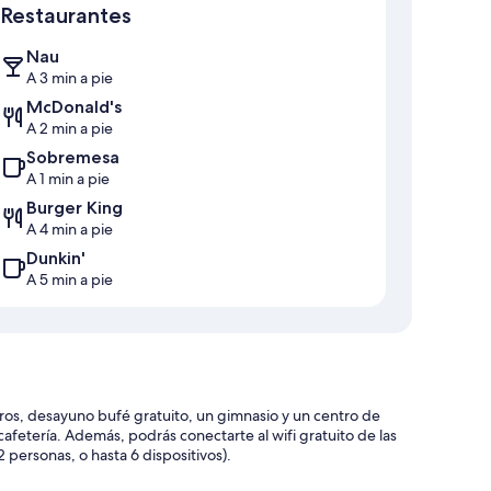
Restaurantes
Nau
A 3 min a pie
McDonald's
A 2 min a pie
Sobremesa
A 1 min a pie
Burger King
A 4 min a pie
Dunkin'
A 5 min a pie
tros, desayuno bufé gratuito, un gimnasio y un centro de
etería. Además, podrás conectarte al wifi gratuito de las
personas, o hasta 6 dispositivos).