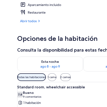
Aparcamiento incluido
Fachada del 
Restaurante
Abrir todos
Opciones de la habitación
Consulta la disponibilidad para estas fec
Consulta la disponibilidad para esta noche, ago 8 - 
Consulta la d
Esta noche
ago 8 - ago 9
Filtros
Todas las habitaciones
1 cama
2 camas
disponibles
Abrir
Una habitación de hotel con un
para
4
Standard room, wheelchair accessible
todas
las
Bueno
las
7,8
habitaciones
7,8 de 10
(9 comentarios)
9 comentarios
fotos
1 habitación
de