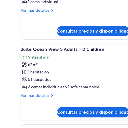
Habitación
1 cama individual
doble
Más
Ver más detalles
(1
detalles
Adult)
de
Habitación
doble
Consultar precios y disponibilida
(1
Adult)
Abrir
Habitación de hotel moderna c
6
Suite Ocean View 3 Adults + 2 Children
todas
Vistas al mar
las
67 m²
fotos
de
1 habitación
Suite
5 huéspedes
Ocean
3 camas individuales y 1 sofá cama doble
View
Más
Ver más detalles
3
detalles
Adults
de
Suite
+
Consultar precios y disponibilida
Ocean
2
View
Children
3
Abrir
Habitación de hotel con una cam