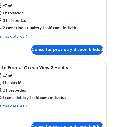
s
67 m²
otos
ild
e
1 habitación
uite
3 huéspedes
rontal
2 camas individuales y 1 sofá cama individual
cean
ás
r más detalles
iew
talles
Consultar precios y disponibilidad
ite
dults
ontal
ean
rador de madera.
entanal grande, un sofá, una mesa de centro, un televisor y un aparador d
brir
Habitación de hotel moderna con un ventanal
6
ew
ite Frontal Ocean View 3 Adults
odas
hild
67 m²
ults
s
1 habitación
otos
e
3 huéspedes
ild
uite
1 cama doble y 1 sofá cama individual
rontal
ás
r más detalles
cean
talles
iew
ite
ontal
Consultar precios y disponibilidad