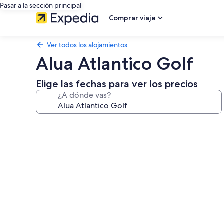
Pasar a la sección principal
Comprar viaje
Ver todos los alojamientos
Alua Atlantico Golf
Elige las fechas para ver los precios
¿A dónde vas?
Galería
de
imágenes
de
Alua
Atlantico
Golf