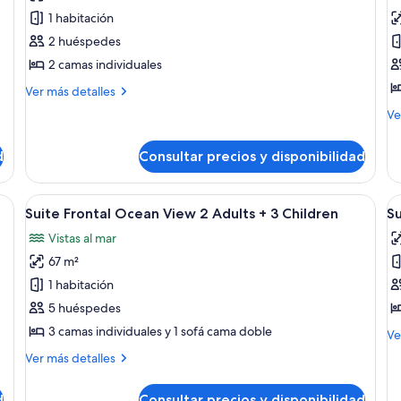
las
la
1
1 habitación
fotos
f
Ch
de
d
2 huéspedes
Suite
S
2 camas individuales
Frontal
F
Más
Ver más detalles
Ocean
O
detalles
M
Ve
View
de
V
de
Suite
2
2
de
Frontal
d
Consultar precios y disponibilidad
Su
Adults
A
Ocean
Fr
+
View
Oc
on un ventanal grande, un sofá, una mesa de centro, un televisor y un apa
Abrir
Habitación de hotel moderna con un v
A
2
1
6
Vi
Suite Frontal Ocean View 2 Adults + 3 Children
Su
Adults
todas
t
C
2
Vistas al mar
las
Ad
la
+
67 m²
fotos
f
1
de
d
1 habitación
Ch
Suite
S
5 huéspedes
Frontal
F
3 camas individuales y 1 sofá cama doble
M
Ve
Ocean
O
de
Más
Ver más detalles
View
V
de
detalles
Su
2
3
de
Fr
d
Consultar precios y disponibilidad