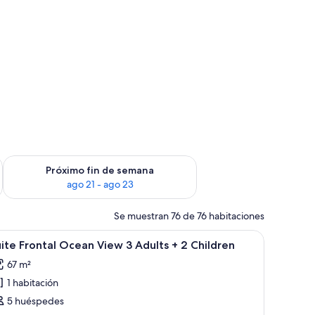
in de semana, ago 14 - ago 16
Consulta la disponibilidad para el próximo fin de semana, ago
Próximo fin de semana
ago 21 - ago 23
Se muestran 76 de 76 habitaciones
entanal grande, un sofá, una mesa de centro, un televisor y un aparador d
brir
Habitación de hotel moderna con un ventanal
6
ite Frontal Ocean View 3 Adults + 2 Children
odas
67 m²
s
1 habitación
otos
e
5 huéspedes