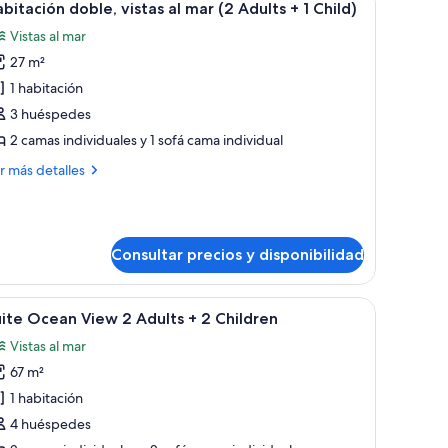
4
bitación doble, vistas al mar (2 Adults + 1 Child)
odas
Vistas al mar
s
27 m²
otos
e
1 habitación
abitación
3 huéspedes
oble,
2 camas individuales y 1 sofá cama individual
stas
ás
r más detalles
talles
ar
bitación
2
ble,
dults
Consultar precios y disponibilidad
tas
r
rador de madera.
entanal grande, un sofá, una mesa de centro, un televisor y un aparador d
brir
Habitación de hotel moderna con un ventanal
6
hild)
ite Ocean View 2 Adults + 2 Children
odas
ults
Vistas al mar
s
67 m²
otos
ild)
e
1 habitación
uite
4 huéspedes
cean