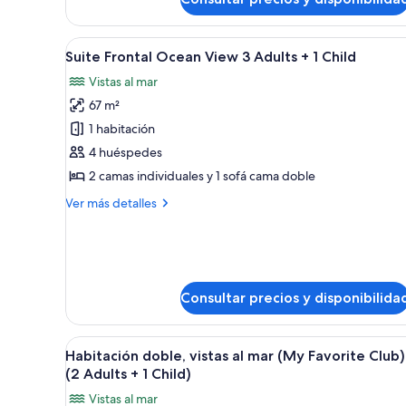
Suite
Adults
Frontal
+
Ocean
Abrir
Habitación de hotel moderna c
2
6
View
Suite Frontal Ocean View 3 Adults + 1 Child
todas
Children
2
Vistas al mar
Adults
las
+
67 m²
fotos
2
de
1 habitación
Children
Suite
4 huéspedes
Frontal
2 camas individuales y 1 sofá cama doble
Ocean
Más
Ver más detalles
View
detalles
3
de
Suite
Adults
Frontal
+
Ocean
1
Consultar precios y disponibilida
View
Child
3
Adults
Abrir
Habitación de hotel con cama, es
+
3
Habitación doble, vistas al mar (My Favorite Club)
todas
1
(2 Adults + 1 Child)
Child
las
Vistas al mar