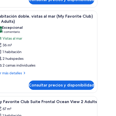
dults
ean
ew
rador de madera.
, silla y vista a la ciudad a través de la ventana.
brir
Habitación de hotel con cama, escritorio, silla 
3
bitación doble, vistas al mar (My Favorite Club)
ults
odas
 Adults)
s
Excepcional
,0
otos
10,0 de 10
(1 comentario)
1 comentario
e
Vistas al mar
abitación
36 m²
oble,
1 habitación
stas
2 huéspedes
2 camas individuales
ar
My
ás
r más detalles
talles
avorite
lub)
Consultar precios y disponibilidad
bitación
2
ble,
dults)
tas
e noche, escritorio y una silla. Se aprecia vista al exterior a través de un v
brir
Habitación de hotel con cama, mesitas de noche,
5
 Favorite Club Suite Frontal Ocean View 2 Adults
odas
r
67 m²
y
s
vorite
1 habitación