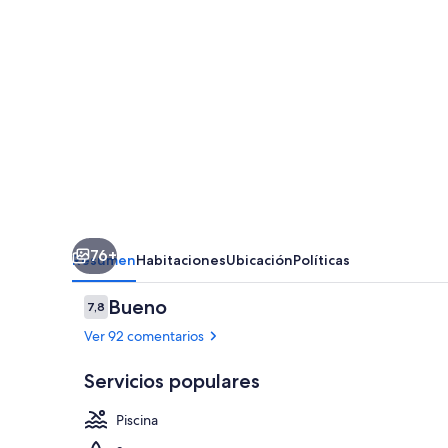
76+
Resumen
Habitaciones
Ubicación
Políticas
Comentarios
Bueno
7,8
7,8 de 10
Ver 92 comentarios
Servicios populares
Piscina