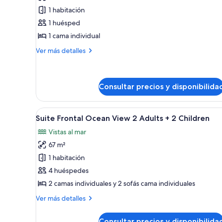
las
3
1 habitación
fotos
Children
de
1 huésped
Suite
1 cama individual
Frontal
Más
Ver más detalles
Ocean
detalles
View
de
Suite
1
Frontal
Consultar precios y disponibilida
Adult
Ocean
View
Abrir
Habitación de hotel moderna c
1
6
Suite Frontal Ocean View 2 Adults + 2 Children
Adult
todas
Vistas al mar
las
67 m²
fotos
de
1 habitación
Suite
4 huéspedes
Frontal
2 camas individuales y 2 sofás cama individuales
Ocean
Más
Ver más detalles
View
detalles
2
de
Consultar precios y disponibilida