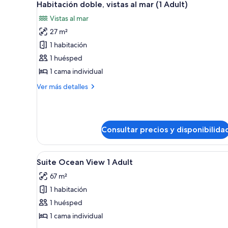
4
Habitación doble, vistas al mar (1 Adult)
Adults
todas
+
Vistas al mar
las
2
27 m²
fotos
Children
de
1 habitación
Habitación
1 huésped
doble,
1 cama individual
vistas
Más
Ver más detalles
al
detalles
mar
de
Habitación
(1
doble,
Adult)
Consultar precios y disponibilida
vistas
al
mar
Abrir
Habitación de hotel moderna c
(1
6
Suite Ocean View 1 Adult
todas
Adult)
67 m²
las
1 habitación
fotos
de
1 huésped
Suite
1 cama individual
Ocean