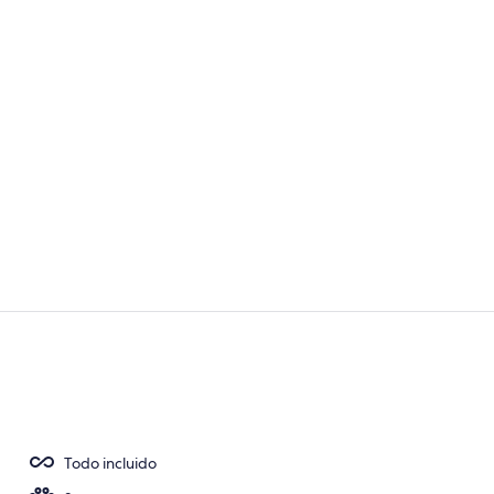
Vistas al mar
Exterior
Todo incluido