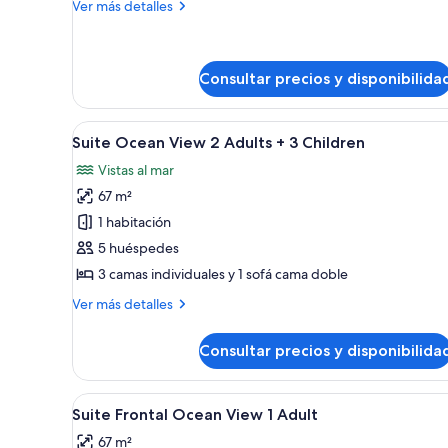
Más
Ver más detalles
View
detalles
1
de
Suite
Adult
Ocean
Consultar precios y disponibilida
View
1
Abrir
Habitación de hotel moderna c
Adult
6
Suite Ocean View 2 Adults + 3 Children
todas
Vistas al mar
las
67 m²
fotos
de
1 habitación
Suite
5 huéspedes
Ocean
3 camas individuales y 1 sofá cama doble
View
Más
Ver más detalles
2
detalles
Adults
de
Consultar precios y disponibilida
Suite
+
Ocean
3
View
Abrir
Habitación de hotel moderna c
Children
6
2
Suite Frontal Ocean View 1 Adult
todas
Adults
67 m²
+