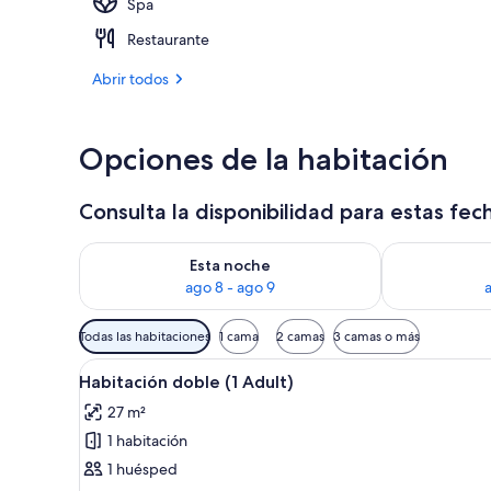
Spa
4 restaurante
Restaurante
Abrir todos
Opciones de la habitación
Consulta la disponibilidad para estas fec
Consulta la disponibilidad para esta noche, ago 8 - 
Consulta la d
Esta noche
ago 8 - ago 9
Filtros
Todas las habitaciones
1 cama
2 camas
3 camas o más
disponibles
Abrir
Caja fuerte, escritorio, cortina
para
3
Habitación doble (1 Adult)
todas
las
27 m²
las
habitaciones
1 habitación
fotos
de
1 huésped