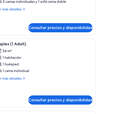
uite
3 camas individuales y 1 sofá cama doble
rontal
ás
r más detalles
cean
talles
iew
ite
ontal
Consultar precios y disponibilidad
dults
ean
ew
rador de madera.
 y wifi
brir
Una cama bien hecha con almohadas blancas y
4
plex (1 Adult)
ults
odas
hildren
54 m²
s
1 habitación
otos
ildren
e
1 huésped
úplex
1 cama individual
ás
r más detalles
dult)
talles
plex
Consultar precios y disponibilidad
ult)
, un escritorio, una silla, un televisor y un balcón con vistas.
brir
Habitación de hotel con una cama grande, un es