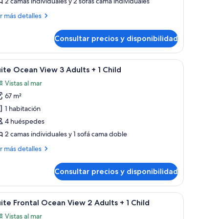
2 camas individuales y 2 sofás cama individuales
iew
ás
r más detalles
talles
dults
Consultar precios y disponibilidad
ite
ean
ew
rador de madera.
entanal grande, un sofá, una mesa de centro, un televisor y un aparador d
brir
Habitación de hotel moderna con un ventanal
hildren
6
ite Ocean View 3 Adults + 1 Child
odas
ults
Vistas al mar
s
67 m²
otos
ildren
e
1 habitación
uite
4 huéspedes
cean
2 camas individuales y 1 sofá cama doble
iew
ás
r más detalles
talles
dults
Consultar precios y disponibilidad
ite
ean
ew
rador de madera.
entanal grande, un sofá, una mesa de centro, un televisor y un aparador d
brir
Habitación de hotel moderna con un ventanal
hild
6
ite Frontal Ocean View 2 Adults + 1 Child
odas
ults
Vistas al mar