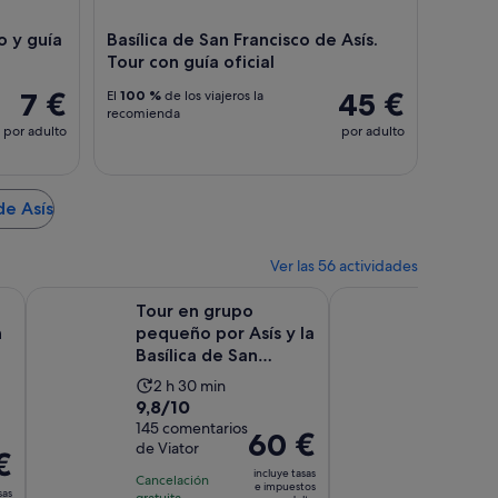
o y guía
Basílica de San Francisco de Asís.
Tour con guía oficial
7 €
45 €
El
100 %
de los viajeros la
recomienda
por adulto
por adulto
de Asís
Ver las 56 actividades
e abre en una pestaña nueva
Se abre en una pestaña nueva
audioguías
Tour en grupo pequeño por Asís y la Basílica de San Franci
Recorrido «La vida d
Tour en grupo
Recorr
n
pequeño por Asís y la
San Fr
Basílica de San
tuk-tu
Francisco
que ha
La
La
2 h 30 min
3 h 3
9.8
10.0
9,8/10
10/10
duración
dura
sobre
145 comentarios
sobre
9 comen
de
de
El
60 €
de Viator
de
10
10
la
la
€
precio
GetYou
con
con
incluye tasas
actividad
activ
Cancelación
es
e impuestos
sas
gratuita