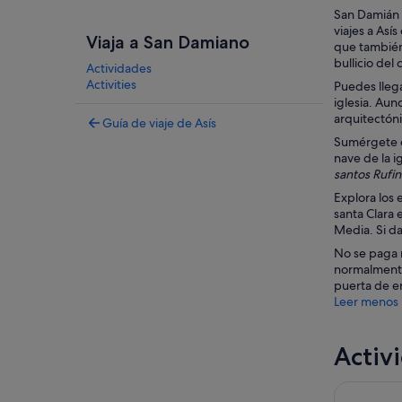
San Damián t
viajes a Así
Viaja a San Damiano
que también 
bullicio del
Actividades
Activities
Puedes lleg
iglesia. Aun
arquitectón
Guía de viaje de Asís
Sumérgete en
nave de la i
santos Rufi
Explora los 
santa Clara 
Media. Si da
No se paga n
normalmente 
puerta de en
Leer menos
Activ
Perugia: r