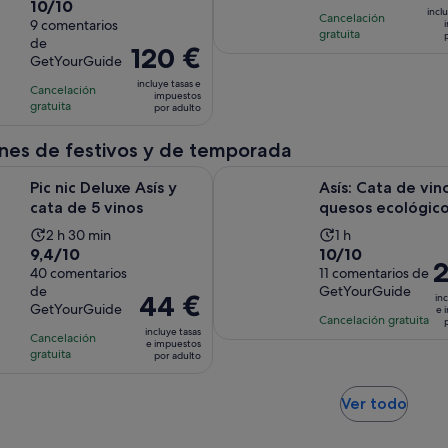
pre
10.0
10/10
duración
duración
inclu
Cancelación
es
sobre
9 comentarios
de
de
gratuita
de
de
10
la
la
El
120 €
GetYourGuide
145
con
actividad
actividad
precio
por
incluye tasas e
9
Cancelación
es
es
es
impuestos
adu
gratuita
comentarios
por adulto
de
de
de
3 horas
4 horas
120 €
ones de festivos y de temporada
y
por
Se abre en una pestaña nueva
uxe Asís y cata de 5 vinos
Asís: Cata de vinos y quesos eco
30 minutos
adulto
Pic nic Deluxe Asís y
Asís: Cata de vin
cata de 5 vinos
quesos ecológic
La
La
2 h 30 min
1 h
9.4
10.0
9,4/10
10/10
duración
duración
El
2
sobre
40 comentarios
sobre
11 comentarios de
de
de
pr
de
GetYourGuide
10
10
la
la
El
44 €
inc
es
GetYourGuide
e 
con
con
actividad
actividad
precio
Cancelación gratuita
d
incluye tasas
40
11
Cancelación
es
es
es
e impuestos
2
gratuita
comentarios
comentarios
por adulto
de
de
de
p
2 horas
1 hora
44 €
ad
y
Se
por
Ver todo
abre
30 minutos
adulto
en