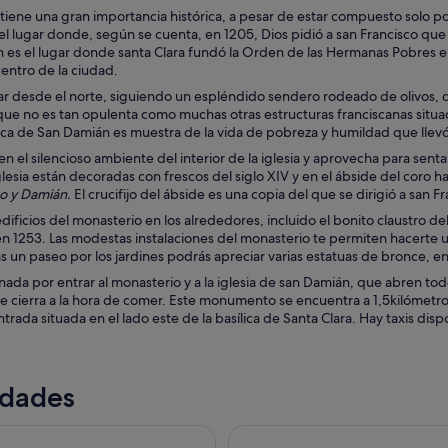
iene una gran importancia histórica, a pesar de estar compuesto solo po
s el lugar donde, según se cuenta, en 1205, Dios pidió a san Francisco que 
es el lugar donde santa Clara fundó la Orden de las Hermanas Pobres en 1
 centro de la ciudad.
ar desde el norte, siguiendo un espléndido sendero rodeado de olivos, d
que no es tan opulenta como muchas otras estructuras franciscanas situad
ica de San Damián es muestra de la vida de pobreza y humildad que llevó
 el silencioso ambiente del interior de la iglesia y aprovecha para senta
glesia están decoradas con frescos del siglo XIV y en el ábside del coro ha
no y Damián.
El crucifijo del ábside es una copia del que se dirigió a san Fr
edificios del monasterio en los alrededores, incluido el bonito claustro de
en 1253. Las modestas instalaciones del monasterio te permiten hacerte u
s un paseo por los jardines podrás apreciar varias estatuas de bronce, e
ada por entrar al monasterio y a la iglesia de san Damián, que abren to
cierra a la hora de comer. Este monumento se encuentra a 1,5kilómetros d
trada situada en el lado este de la basílica de Santa Clara. Hay taxis disp
idades
ecorrido a pie por el casco antiguo, Piazza IV Novembre
Tour Basílica de San Francisco 