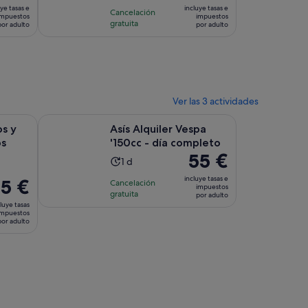
cio
precio
ye tasas e
incluye tasas e
Cancelación
es
impuestos
impuestos
gratuita
por adulto
por adulto
de
 €
203 €
por
lto
adulto
Ver las 3 actividades
Se abre en una pestaña nueva
Se abre en u
lógicos
Asís Alquiler Vespa '150cc - día completo
os y
Asís Alquiler Vespa
os
'150cc - día completo
El
55 €
La
1 d
precio
duración
incluye tasas e
5 €
Cancelación
es
impuestos
de
gratuita
ecio
por adulto
de
la
luye tasas
55 €
impuestos
actividad
por adulto
e
por
es
5 €
adulto
de
or
1 día
ulto