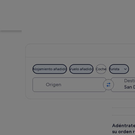
Alojamiento añadido
Vuelo añadido
Coche
Turista
Origen
Dest
Un edificio de pied
Ver mapa
Adéntrate 
su orden r