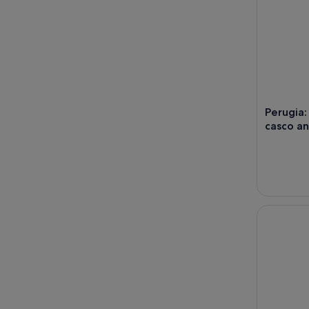
Perugia:
casco an
Asís: deg