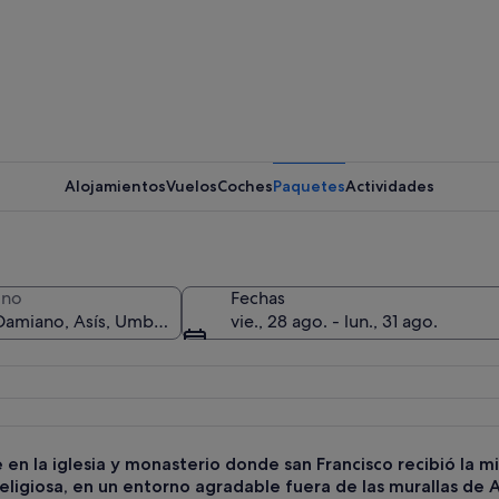
Un edific
Alojamientos
Vuelos
Coches
Paquetes
Actividades
Interior 
ino
Fechas
vie., 28 ago. - lun., 31 ago.
ra con techo de tejas y ventanas de arco.
en la iglesia y monasterio donde san Francisco recibió la m
eligiosa, en un entorno agradable fuera de las murallas de A