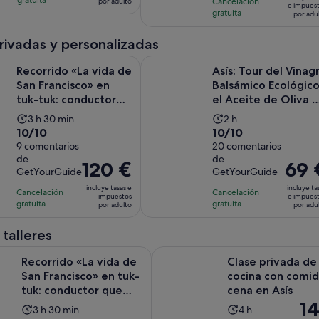
21
18
es
Cancelación
es
por adulto
es
de
e impues
gratuita
comentarios
comentarios
por adu
de
de
de
60 €
2 horas
1 hora
45 €
por
privadas y personalizadas
y
y
por
adulto
«La vida de San Francisco» en tuk-tuk: conductor que habla in
Asís: Tour del Vinagre Balsámico Ec
30 minutos
30 minutos
adulto
Recorrido «La vida de
Asís: Tour del Vinag
San Francisco» en
Balsámico Ecológico
tuk-tuk: conductor
el Aceite de Oliva y
que habla inglés
el Vino
La
La
3 h 30 min
2 h
10.0
10.0
10/10
10/10
duración
duración
sobre
9 comentarios
sobre
20 comentarios
de
de
de
de
10
10
la
la
El
120 €
El
69 
GetYourGuide
GetYourGuide
con
con
actividad
actividad
precio
precio
incluye tasas e
incluye ta
9
20
Cancelación
es
Cancelación
es
es
es
impuestos
e impues
gratuita
gratuita
comentarios
comentarios
por adulto
por adu
de
de
de
de
3 horas
2 horas
120 €
69 €
 talleres
y
por
por
«La vida de San Francisco» en tuk-tuk: conductor que habla in
Clase privada de cocina con com
30 minutos
adulto
adulto
Recorrido «La vida de
Clase privada de
San Francisco» en tuk-
cocina con comid
tuk: conductor que
cena en Asís
El
1
habla inglés
La
La
3 h 30 min
4 h