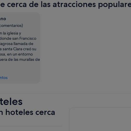
te cerca de las atracciones popula
una
pest
nuev
ano
 comentarios)
 la iglesia y
donde san Francisco
ilagrosa llamada de
 santa Clara creó su
osa, en un entorno
era de las murallas de
entos
teles
n hoteles cerca