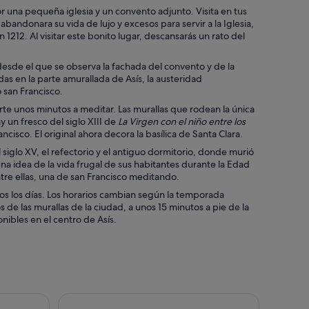
r una pequeña iglesia y un convento adjunto. Visita en tus
abandonara su vida de lujo y excesos para servir a la Iglesia,
212. Al visitar este bonito lugar, descansarás un rato del
esde el que se observa la fachada del convento y de la
as en la parte amurallada de Asís, la austeridad
 san Francisco.
rte unos minutos a meditar. Las murallas que rodean la única
y un fresco del siglo XIII de
La Virgen con el niño entre los
ancisco. El original ahora decora la basílica de Santa Clara.
l siglo XV, el refectorio y el antiguo dormitorio, donde murió
na idea de la vida frugal de sus habitantes durante la Edad
ntre ellas, una de san Francisco meditando.
dos los días. Los horarios cambian según la temporada
e las murallas de la ciudad, a unos 15 minutos a pie de la
onibles en el centro de Asís.
con guía oficial
Montefalco: recorrido por la bodega y el viñedo y