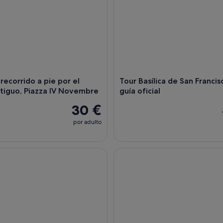
 recorrido a pie por el
Tour Basílica de San Franci
tiguo, Piazza IV Novembre
guía oficial
30 €
por adulto
ustación de vinos, maridaje gourmet, paseo por los viñedos
Tour a pie por Asís con audio y