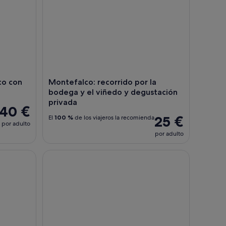
sco con
Montefalco: recorrido por la
bodega y el viñedo y degustación
privada
40 €
25 €
El
100 %
de los viajeros la recomienda
por adulto
por adulto
 guía escrita por un lugareño
Basílica de San Francisco de Asís. Tour con guía ofi