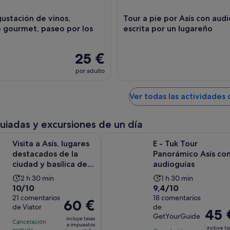
gustación de vinos,
Tour a pie por Asís con audi
 gourmet, paseo por los
escrita por un lugareño
25 €
por adulto
Ver todas las actividades 
guiadas y excursiones de un día
S
ís, lugares destacados de la ciudad y basílica de San Francisco
E - Tuk Tour Panorámico Asís con 
Visita a Asís, lugares
E - Tuk Tour
destacados de la
Panorámico Asís co
ciudad y basílica de
audioguías
San Francisco
La
La
2 h 30 min
1 h 30 min
10.0
9.4
10/10
9,4/10
duración
duración
sobre
21 comentarios
sobre
18 comentarios
de
de
El
60 €
de Viator
de
10
10
la
la
El
45 
precio
GetYourGuide
con
con
incluye tasas
actividad
actividad
precio
Cancelación
es
e impuestos
incluye ta
gratuita