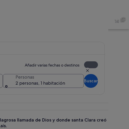
io de piedra con techo de tejas, rodeado de vegetación y con montañas al f
Un patio de piedra con arco
14
de iglesia con techo de madera, una cruz y un icono religioso.
Interior de una iglesia con 
Añadir varias fechas o destinos
Personas
Buscar
2 personas, 1 habitación
ilagrosa llamada de Dios y donde santa Clara creó
sís.