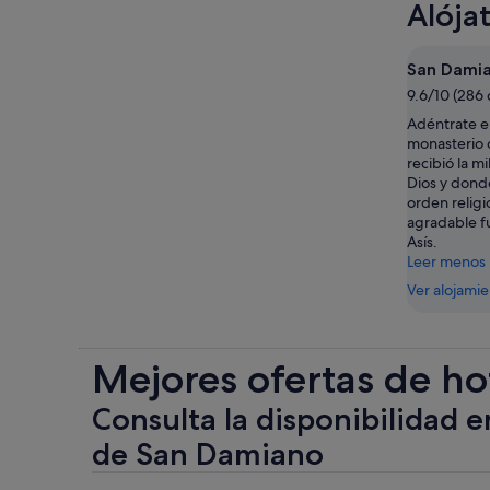
Alója
San Dami
9.6/10 (286
Adéntrate en
monasterio 
recibió la m
Dios y donde
orden religi
agradable fu
Asís.
Leer menos
Ver alojami
Mejores ofertas de ho
Consulta la disponibilidad e
de San Damiano