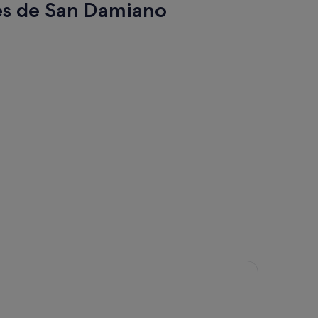
res de San Damiano
aña
a