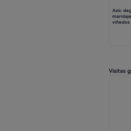
Asís: de
maridaje
viñedos
Visitas 
Visita a As