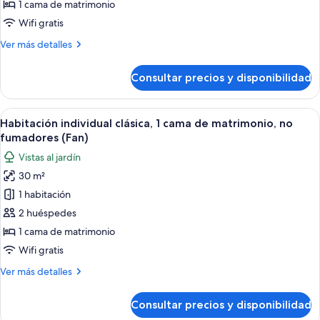
clásica,
1 cama de matrimonio
1
Wifi gratis
cama
Más
Ver más detalles
de
detalles
matrimonio,
de
Consultar precios y disponibilidad
Habitación
no
individual
fumadores
clásica,
Abrir
Ropa de cama de alta calidad, cortinas
(Fan)
10
1
Habitación individual clásica, 1 cama de matrimonio, no
todas
cama
fumadores (Fan)
de
las
Vistas al jardín
matrimonio,
fotos
no
30 m²
de
fumadores
1 habitación
Habitación
(Fan)
individual
2 huéspedes
clásica,
1 cama de matrimonio
1
Wifi gratis
cama
Más
Ver más detalles
de
detalles
matrimonio,
de
Consultar precios y disponibilidad
Habitación
no