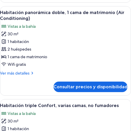
individual
fumadores
clásica,
Abrir
Ropa de cama de alta calidad, cortinas
(Fan)
11
1
Habitación panorámica doble, 1 cama de matrimonio (Air
todas
cama
Conditioning)
de
las
Vistas a la bahía
matrimonio,
fotos
no
30 m²
de
fumadores
1 habitación
Habitación
(Fan)
panorámica
2 huéspedes
doble,
1 cama de matrimonio
1
Wifi gratis
cama
Más
Ver más detalles
de
detalles
matrimonio
de
Consultar precios y disponibilidad
Habitación
(Air
panorámica
Conditioning)
doble,
Abrir
Ropa de cama de alta calidad, cortinas
14
1
Habitación triple Confort, varias camas, no fumadores
todas
cama
Vistas a la bahía
de
las
matrimonio
30 m²
fotos
(Air
de
1 habitación
Conditioning)