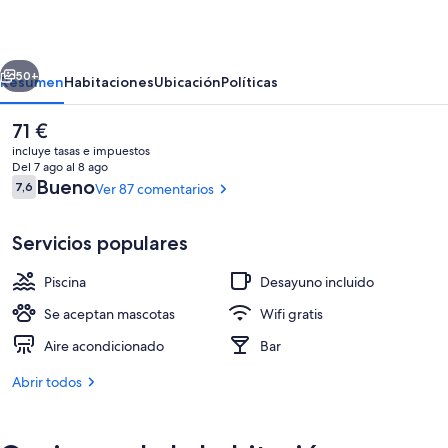
Samana
erior
Siguiente
50+
Resumen
Habitaciones
Ubicación
Políticas
El
71 €
precio
incluye tasas e impuestos
actual
Del 7 ago al 8 ago
es
Comentarios
Bueno
7,6
Ver 87 comentarios
7,6 de 10
de
71 €
Servicios populares
Piscina
Desayuno incluido
Bar (en el alojamiento)
Se aceptan mascotas
Wifi gratis
Aire acondicionado
Bar
Abrir todos