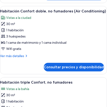
Confort
individuales,
con
Abrir
Ropa de cama de alta calidad, cortinas
no
13
1
Habitación Confort doble, no fumadores (Air Conditioning)
todas
fumadores
cama
Vistas a la ciudad
doble
las
(Air
o
30 m²
fotos
Conditioning)
2
de
1 habitación
individuales,
Habitación
no
3 huéspedes
fumadores
Confort
1 cama de matrimonio y 1 cama individual
(Air
doble,
Wifi gratis
Conditioning)
no
Más
Ver más detalles
fumadores
detalles
(Air
de
Consultar precios y disponibilidad
Conditioning)
Habitación
Confort
doble,
Abrir
Ropa de cama de alta calidad, cortinas
11
no
Habitación triple Confort, no fumadores
todas
fumadores
Vistas a la bahía
(Air
las
Conditioning)
30 m²
fotos
de
1 habitación