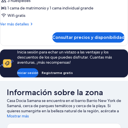
Habitación
3 huéspedes
triple
1 cama de matrimonio y 1 cama individual grande
Confort,
Wifi gratis
no
Más
Ver más detalles
fumadores
detalles
de
Consultar precios y disponibilidad
Habitación
triple
Confort,
Inicia sesión para echar un vistazo a las ventajas y los
no
descuentos de los que puedes disfrutar. Cuantas más
fumadores
aventuras, ¡más recompensas!
Iniciar sesión
Registrarme gratis
Información sobre la zona
Casa Docia Samana se encuentra en el barrio Barrio New York de
Samaná, cerca de parques temáticos y cerca de la playa. Si
quieres sumergirte en la belleza natural de la región, acércate a
Bahía de Samaná o a Cayo Levantado. Tendrás la oportunidad
Mostrar más
de disfrutar del agua realizando actividades como paseos en
moto de agua o submarinismo, pero también podrás vivir