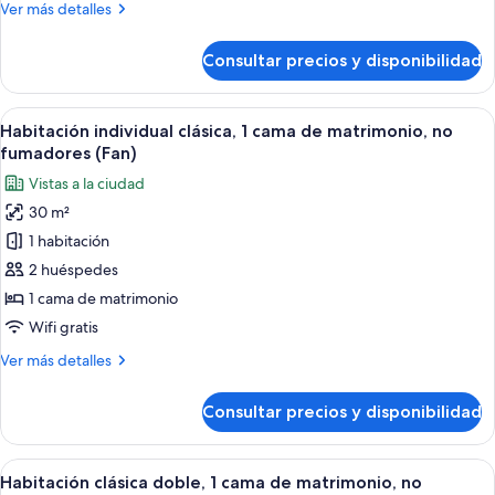
Más
Ver más detalles
de
detalles
matrimonio,
de
Consultar precios y disponibilidad
Habitación
no
individual
fumadores
clásica,
Abrir
Ropa de cama de alta calidad, cortinas
(Fan)
10
1
Habitación individual clásica, 1 cama de matrimonio, no
todas
cama
fumadores (Fan)
de
las
Vistas a la ciudad
matrimonio,
fotos
no
30 m²
de
fumadores
1 habitación
Habitación
(Fan)
individual
2 huéspedes
clásica,
1 cama de matrimonio
1
Wifi gratis
cama
Más
Ver más detalles
de
detalles
matrimonio,
de
Consultar precios y disponibilidad
Habitación
no
individual
fumadores
clásica,
Abrir
Ropa de cama de alta calidad, cortinas
(Fan)
10
1
Habitación clásica doble, 1 cama de matrimonio, no