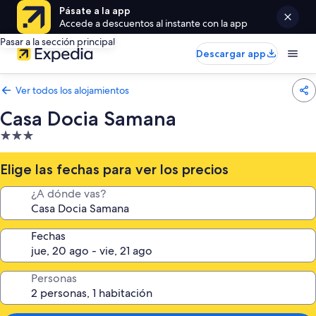
Pásate a la app
Accede a descuentos al instante con la app
Pasar a la sección principal
Descargar app
Ver todos los alojamientos
Casa Docia Samana
Alojamiento
de
3.0 estrellas
Elige las fechas para ver los precios
¿A dónde vas?
Fechas
Personas