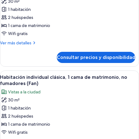
30 m²
de
1 habitación
Habitación
individual
2 huéspedes
clásica,
1 cama de matrimonio
no
Wifi gratis
fumadores,
Más
Ver más detalles
planta
detalles
baja
de
Consultar precios y disponibilidad
Habitación
(Fan)
individual
clásica,
Abrir
Ropa de cama de alta calidad, cortinas
10
no
Habitación individual clásica, 1 cama de matrimonio, no
todas
fumadores,
fumadores (Fan)
planta
las
Vistas a la ciudad
baja
fotos
(Fan)
30 m²
de
1 habitación
Habitación
individual
2 huéspedes
clásica,
1 cama de matrimonio
1
Wifi gratis
cama