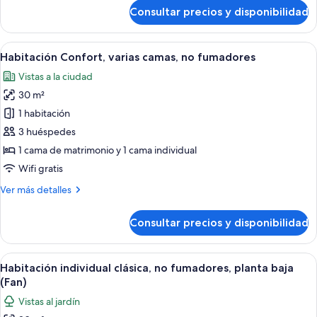
matrimonio,
de
Consultar precios y disponibilidad
Habitación
balcón,
familiar
vistas
doble,
Abrir
Ropa de cama de alta calidad, cortinas
a
15
2
Habitación Confort, varias camas, no fumadores
todas
la
camas
Vistas a la ciudad
de
las
bahía
matrimonio,
30 m²
fotos
balcón,
de
1 habitación
vistas
Habitación
a
3 huéspedes
la
Confort,
1 cama de matrimonio y 1 cama individual
bahía
varias
Wifi gratis
camas,
Más
Ver más detalles
no
detalles
fumadores
de
Consultar precios y disponibilidad
Habitación
Confort,
varias
Abrir
Ropa de cama de alta calidad, cortinas
10
camas,
Habitación individual clásica, no fumadores, planta baja
todas
no
(Fan)
fumadores
las
Vistas al jardín
fotos