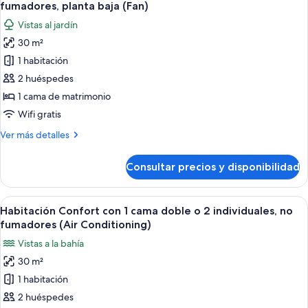
todas
cama
fumadores, planta baja (Fan)
de
las
Vistas al jardín
matrimonio,
fotos
no
30 m²
de
fumadores
1 habitación
Habitación
(Fan)
clásica
2 huéspedes
doble,
1 cama de matrimonio
1
Wifi gratis
cama
Más
Ver más detalles
de
detalles
matrimonio,
de
Consultar precios y disponibilidad
Habitación
no
clásica
fumadores,
doble,
Abrir
Ropa de cama de alta calidad, cortinas
planta
17
1
Habitación Confort con 1 cama doble o 2 individuales, no
todas
baja
cama
fumadores (Air Conditioning)
de
las
(Fan)
Vistas a la bahía
matrimonio,
fotos
no
30 m²
de
fumadores,
1 habitación
Habitación
planta
baja
Confort
2 huéspedes
(Fan)