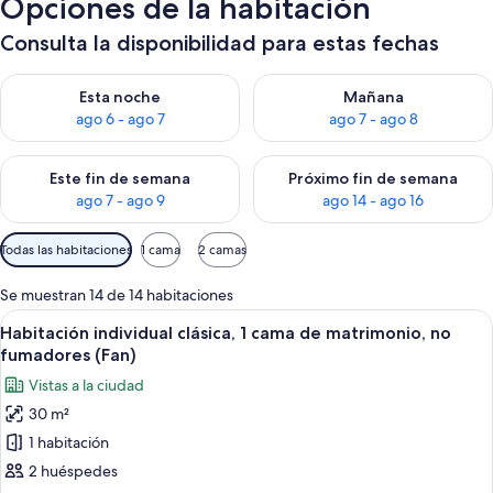
Opciones de la habitación
Consulta la disponibilidad para estas fechas
Consulta la disponibilidad para esta noche, ago 6 - ago 7
Consulta la disponibilidad pa
Esta noche
Mañana
ago 6 - ago 7
ago 7 - ago 8
Consulta la disponibilidad para este fin de semana, ago 7 - ag
Consulta la disponibilidad par
Este fin de semana
Próximo fin de semana
ago 7 - ago 9
ago 14 - ago 16
Filtros
Todas las habitaciones
1 cama
2 camas
disponibles
para
Se muestran 14 de 14 habitaciones
las
Abrir
Ropa de cama de alta calidad, cortinas
10
Habitación individual clásica, 1 cama de matrimonio, no
habitaciones
todas
fumadores (Fan)
las
Vistas a la ciudad
fotos
30 m²
de
1 habitación
Habitación
individual
2 huéspedes