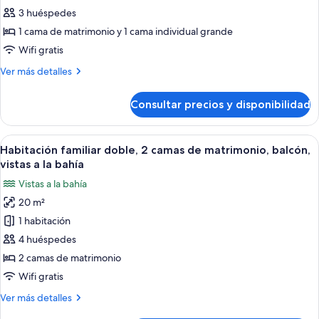
Habitación
3 huéspedes
triple
1 cama de matrimonio y 1 cama individual grande
Confort,
Wifi gratis
varias
Más
Ver más detalles
camas,
detalles
no
de
Consultar precios y disponibilidad
fumadores
Habitación
triple
Confort,
Abrir
Ropa de cama de alta calidad, cortinas
10
varias
Habitación familiar doble, 2 camas de matrimonio, balcón,
todas
camas,
vistas a la bahía
no
las
Vistas a la bahía
fumadores
fotos
20 m²
de
1 habitación
Habitación
familiar
4 huéspedes
doble,
2 camas de matrimonio
2
Wifi gratis
camas
Más
Ver más detalles
de
detalles