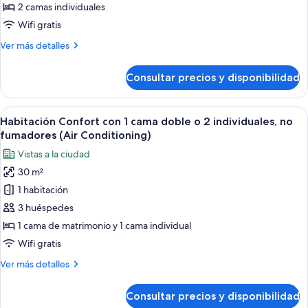
con
2 camas individuales
1
Wifi gratis
cama
Más
Ver más detalles
doble
detalles
o
de
Consultar precios y disponibilidad
Habitación
2
Confort
individuales,
con
Abrir
Ropa de cama de alta calidad, cortinas
no
16
1
Habitación Confort con 1 cama doble o 2 individuales, no
todas
fumadores
cama
fumadores (Air Conditioning)
doble
las
(Air
Vistas a la ciudad
o
fotos
Conditioning)
2
30 m²
de
individuales,
1 habitación
Habitación
no
fumadores
Confort
3 huéspedes
(Air
con
1 cama de matrimonio y 1 cama individual
Conditioning)
1
Wifi gratis
cama
Más
Ver más detalles
doble
detalles
o
de
Consultar precios y disponibilidad
Habitación
2