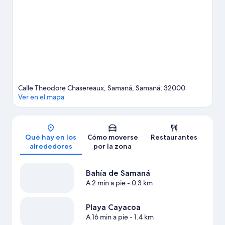
grandes aventuras practicando la equitación o la espeleología
en las inmediaciones.
Ver guía de viaje de Samaná
Ver más casas de huéspedes en Samaná
Calle Theodore Chasereaux, Samaná, Samaná, 32000
Ver en el mapa
Mapa
Qué hay en los
Cómo moverse
Restaurantes
alrededores
por la zona
Bahía de Samaná
A 2 min a pie
- 0.3 km
Playa Cayacoa
A 16 min a pie
- 1.4 km