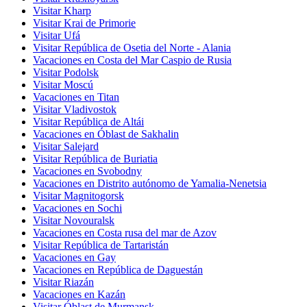
Visitar Kharp
Visitar Krai de Primorie
Visitar Ufá
Visitar República de Osetia del Norte - Alania
Vacaciones en Costa del Mar Caspio de Rusia
Visitar Podolsk
Visitar Moscú
Vacaciones en Titan
Visitar Vladivostok
Visitar República de Altái
Vacaciones en Óblast de Sakhalin
Visitar Salejard
Visitar República de Buriatia
Vacaciones en Svobodny
Vacaciones en Distrito autónomo de Yamalia-Nenetsia
Visitar Magnitogorsk
Vacaciones en Sochi
Visitar Novouralsk
Vacaciones en Costa rusa del mar de Azov
Visitar República de Tartaristán
Vacaciones en Gay
Vacaciones en República de Daguestán
Visitar Riazán
Vacaciones en Kazán
Visitar Óblast de Murmansk