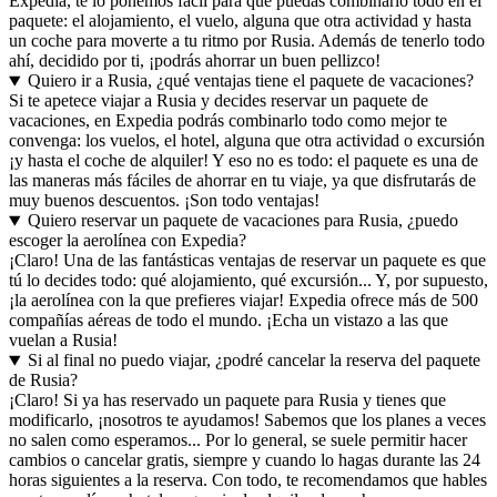
Expedia, te lo ponemos fácil para que puedas combinarlo todo en el
paquete: el alojamiento, el vuelo, alguna que otra actividad y hasta
un coche para moverte a tu ritmo por Rusia. Además de tenerlo todo
ahí, decidido por ti, ¡podrás ahorrar un buen pellizco!
Quiero ir a Rusia, ¿qué ventajas tiene el paquete de vacaciones?
Si te apetece viajar a Rusia y decides reservar un paquete de
vacaciones, en Expedia podrás combinarlo todo como mejor te
convenga: los vuelos, el hotel, alguna que otra actividad o excursión
¡y hasta el coche de alquiler! Y eso no es todo: el paquete es una de
las maneras más fáciles de ahorrar en tu viaje, ya que disfrutarás de
muy buenos descuentos. ¡Son todo ventajas!
Quiero reservar un paquete de vacaciones para Rusia, ¿puedo
escoger la aerolínea con Expedia?
¡Claro! Una de las fantásticas ventajas de reservar un paquete es que
tú lo decides todo: qué alojamiento, qué excursión... Y, por supuesto,
¡la aerolínea con la que prefieres viajar! Expedia ofrece más de 500
compañías aéreas de todo el mundo. ¡Echa un vistazo a las que
vuelan a Rusia!
Si al final no puedo viajar, ¿podré cancelar la reserva del paquete
de Rusia?
¡Claro! Si ya has reservado un paquete para Rusia y tienes que
modificarlo, ¡nosotros te ayudamos! Sabemos que los planes a veces
no salen como esperamos... Por lo general, se suele permitir hacer
cambios o cancelar gratis, siempre y cuando lo hagas durante las 24
horas siguientes a la reserva. Con todo, te recomendamos que hables