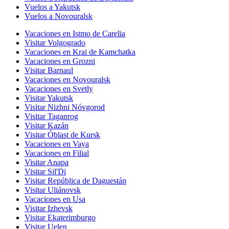
Vuelos a Yakutsk
Vuelos a Novouralsk
Vacaciones en Istmo de Carelia
Visitar Volgogrado
Vacaciones en Krai de Kamchatka
Vacaciones en Grozni
Visitar Barnaul
Vacaciones en Novouralsk
Vacaciones en Svetly
Visitar Yakutsk
Visitar Nizhni Nóvgorod
Visitar Taganrog
Visitar Kazán
Visitar Óblast de Kursk
Vacaciones en Vaya
Vacaciones en Filial
Visitar Anapa
Visitar Sil'Di
Visitar República de Daguestán
Visitar Uliánovsk
Vacaciones en Usa
Visitar Izhevsk
Visitar Ekaterimburgo
Visitar Uelen