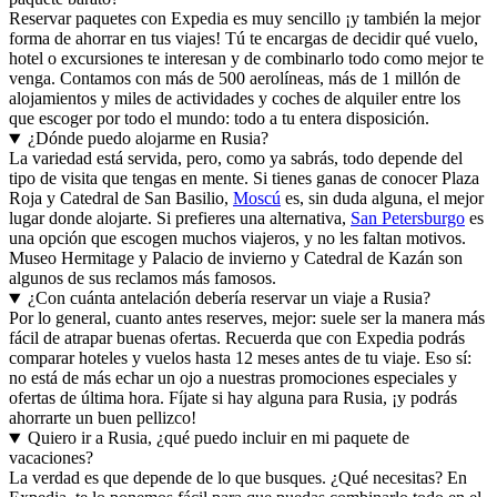
Reservar paquetes con Expedia es muy sencillo ¡y también la mejor
forma de ahorrar en tus viajes! Tú te encargas de decidir qué vuelo,
hotel o excursiones te interesan y de combinarlo todo como mejor te
venga. Contamos con más de 500 aerolíneas, más de 1 millón de
alojamientos y miles de actividades y coches de alquiler entre los
que escoger por todo el mundo: todo a tu entera disposición.
¿Dónde puedo alojarme en Rusia?
La variedad está servida, pero, como ya sabrás, todo depende del
tipo de visita que tengas en mente. Si tienes ganas de conocer Plaza
Roja y Catedral de San Basilio,
Moscú
es, sin duda alguna, el mejor
lugar donde alojarte. Si prefieres una alternativa,
San Petersburgo
es
una opción que escogen muchos viajeros, y no les faltan motivos.
Museo Hermitage y Palacio de invierno y Catedral de Kazán son
algunos de sus reclamos más famosos.
¿Con cuánta antelación debería reservar un viaje a Rusia?
Por lo general, cuanto antes reserves, mejor: suele ser la manera más
fácil de atrapar buenas ofertas. Recuerda que con Expedia podrás
comparar hoteles y vuelos hasta 12 meses antes de tu viaje. Eso sí:
no está de más echar un ojo a nuestras promociones especiales y
ofertas de última hora. Fíjate si hay alguna para Rusia, ¡y podrás
ahorrarte un buen pellizco!
Quiero ir a Rusia, ¿qué puedo incluir en mi paquete de
vacaciones?
La verdad es que depende de lo que busques. ¿Qué necesitas? En