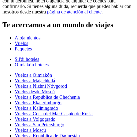
con tu aerolínea, hotel o agencia de alquiler de coches para
confirmarlo. Si tienes alguna duda, recuerda que puedes hablar con
nosotros desde nuestra
página de atención al cliente
.
Te acercamos a un mundo de viajes
Alojamientos
Vuelos
Paquetes
Sil'di hoteles
Oimiakón hoteles
Vuelos a Oimiakón
Vuelos a Majachkalá
Vuelos a Nizhni Nóvgorod
Vuelos desde Moscú
Vuelos a República de Chechenia
Vuelos a Ekaterimburgo
Vuelos a Kaliningrado
Vuelos a Costa del Mar Caspio de Rusia
Vuelos a Volgogrado
Vuelos a San Petersburgo
Vuelos a Moscú
Vuelos a República de Daguestán