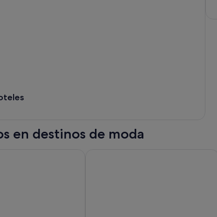
oteles
tos en destinos de moda
Niagara Falls