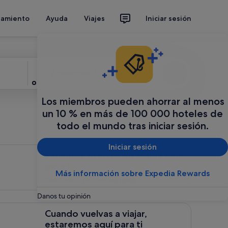
jamiento
Ayuda
Viajes
Iniciar sesión
Personas
2 personas, 1 habitación
Buscar
Los miembros pueden ahorrar al menos
un 10 % en más de 100 000 hoteles de
todo el mundo tras iniciar sesión.
Iniciar sesión
emos ofertas de &uacute;ltima hora para ti, <span style="fon
Tenemos ofertas de última hora
para ti
Más información sobre Expedia Rewards
Descubre tu próxima escapada.
Danos tu opinión
ndo vuelvas a viajar, estaremos aqu&iacute; para ti, Ideas e ins
Cuando vuelvas a viajar,
estaremos aquí para ti