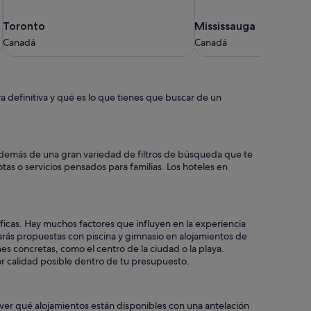
Toronto
Mississauga
Toronto
Mississauga
Canadá
Canadá
Canadá
Canadá
 definitiva y qué es lo que tienes que buscar de un
 además de una gran variedad de filtros de búsqueda que te
tas o servicios pensados para familias. Los hoteles en
icas. Hay muchos factores que influyen en la experiencia
arás propuestas con piscina y gimnasio en alojamientos de
es concretas, como el centro de la ciudad o la playa.
or calidad posible dentro de tu presupuesto.
s ver qué alojamientos están disponibles con una antelación