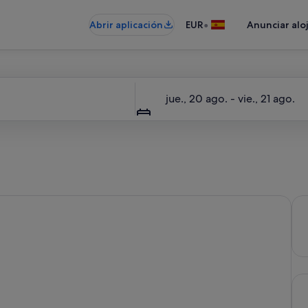
•
Abrir aplicación
EUR
Anunciar alo
Fechas
jue., 20 ago. - vie., 21 ago.
 flexibilidad es importante.
Ten
Cua