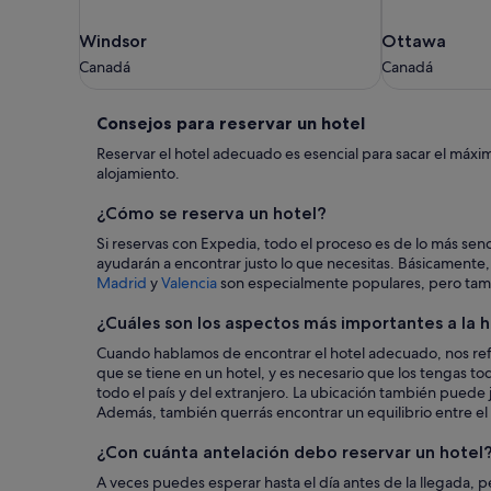
Windsor
Ottawa
Windsor
Ottawa
Canadá
Canadá
Canadá
Canadá
Consejos
Consejos para reservar un hotel
para
Reservar el hotel adecuado es esencial para sacar el máxi
alojamiento.
reservar
¿Cómo se reserva un hotel?
un
Si reservas con Expedia, todo el proceso es de lo más sen
hotel
ayudarán a encontrar justo lo que necesitas. Básicamente, 
Madrid
y
Valencia
son especialmente populares, pero tam
¿Cuáles son los aspectos más importantes a la h
Cuando hablamos de encontrar el hotel adecuado, nos refe
que se tiene en un hotel, y es necesario que los tengas t
todo el país y del extranjero. La ubicación también puede 
Además, también querrás encontrar un equilibrio entre el 
¿Con cuánta antelación debo reservar un hotel
A veces puedes esperar hasta el día antes de la llegada, p