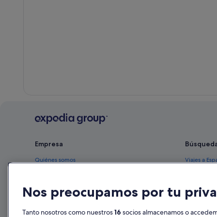
Empresa
Búsqued
Quiénes somos
Viajes a Esp
Empleo
Hoteles en 
Nos preocupamos por tu priva
Anuncia tu alojamiento
Alquileres 
Publicidad
Paquetes de
Tanto nosotros como nuestros
16
socios almacenamos o accedemos