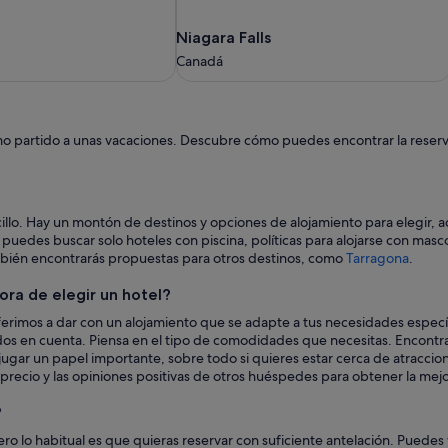
Niagara
Niagara Falls
Falls
Canadá
Canadá
mo partido a unas vacaciones. Descubre cómo puedes encontrar la reserva
cillo. Hay un montón de destinos y opciones de alojamiento para elegir,
puedes buscar solo hoteles con piscina, políticas para alojarse con masco
bién encontrarás propuestas para otros destinos, como
Tarragona
.
ora de elegir un hotel?
rimos a dar con un alojamiento que se adapte a tus necesidades específ
odos en cuenta. Piensa en el tipo de comodidades que necesitas. Encontr
jugar un papel importante, sobre todo si quieres estar cerca de atraccion
precio y las opiniones positivas de otros huéspedes para obtener la mej
?
ero lo habitual es que quieras reservar con suficiente antelación. Puede