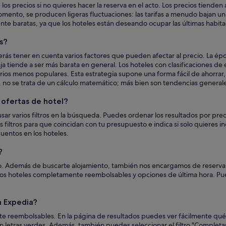
los precios si no quieres hacer la reserva en el acto. Los precios tiende
e momento, se producen ligeras fluctuaciones: las tarifas a menudo bajan
te baratas, ya que los hoteles están deseando ocupar las últimas habita
s?
erás tener en cuenta varios factores que pueden afectar al precio. La é
ja tiende a ser más barata en general. Los hoteles con clasificaciones de
os menos populares. Esta estrategia supone una forma fácil de ahorrar,
 no se trata de un cálculo matemático; más bien son tendencias general
ofertas de hotel?
sar varios filtros en la búsqueda. Puedes ordenar los resultados por pre
os filtros para que coincidan con tu presupuesto e indica si solo quieres 
uentos en los hoteles.
?
simo. Además de buscarte alojamiento, también nos encargamos de reservar
chos hoteles completamente reembolsables y opciones de última hora. 
 Expedia?
e reembolsables. En la página de resultados puedes ver fácilmente qué 
n letras verdes. Además, también puedes seleccionar el filtro "Completa