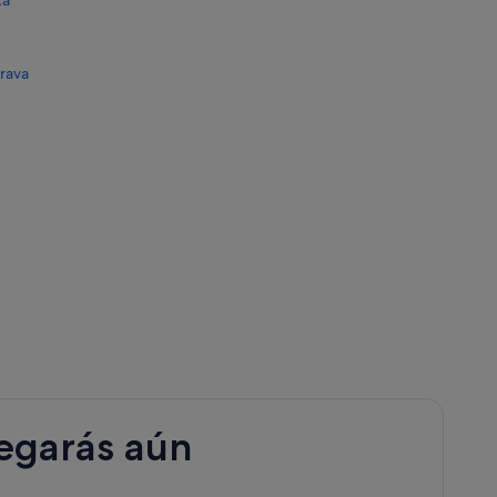
ca
Brava
legarás aún