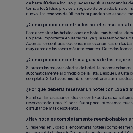
de hasta 40 días e incluso puedes seguir las tendencias de 
torno a los 21 días previos al registro de entrada. En es
nuevo. Las reservas de última hora pueden ser especialmen
¿Cómo puedo encontrar los hoteles más barato
Para encontrar las habitaciones de hotel más baratas, deb
un papel importante en las tarifas, ya que la temporada ba
Además, encontrarás opciones más económicas en los barri
muy cerca de las zonas más interesantes. De todas formas,
¿Cómo puedo encontrar algunas de las mejores 
Si buscas las mejores ofertas de hotel, te recomendamos u
automáticamente al principio de la lista. Después, ajusta l
completo. Si te haces miembro, encontrarás aún más desc
¿Por qué debería reservar un hotel con Expedia
Planificar las vacaciones ideales con Expedia es sencillí
reservas todo junto. Y, por si fuera poco, ofrecemos mu
disfrutar de más descuentos.
¿Hay hoteles completamente reembolsables en
Si reservas en Expedia, encontrarás hoteles completament
incluyen el distintivo de "completamente reembolsable" e