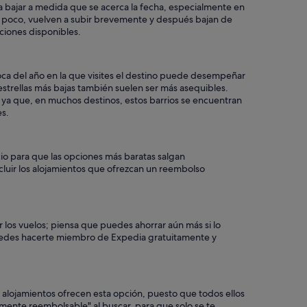
n a bajar a medida que se acerca la fecha, especialmente en
 un poco, vuelven a subir brevemente y después bajan de
ciones disponibles.
poca del año en la que visites el destino puede desempeñar
 estrellas más bajas también suelen ser más asequibles.
 ya que, en muchos destinos, estos barrios se encuentran
es.
cio para que las opciones más baratas salgan
incluir los alojamientos que ofrezcan un reembolso
 los vuelos; piensa que puedes ahorrar aún más si lo
Puedes hacerte miembro de Expedia gratuitamente y
alojamientos ofrecen esta opción, puesto que todos ellos
mente reembolsable" al buscar, para que solo se te