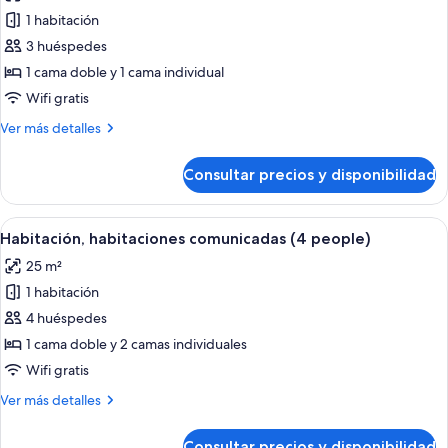
las
1 habitación
fotos
de
3 huéspedes
Habitación
1 cama doble y 1 cama individual
triple
Wifi gratis
estándar
Más
Ver más detalles
detalles
de
Consultar precios y disponibilidad
Habitación
triple
estándar
Abrir
Una habitación de hotel moderna con 
4
Habitación, habitaciones comunicadas (4 people)
todas
25 m²
las
1 habitación
fotos
de
4 huéspedes
Habitación,
1 cama doble y 2 camas individuales
habitaciones
Wifi gratis
comunicadas
Más
Ver más detalles
(4
detalles
people)
de
Consultar precios y disponibilidad