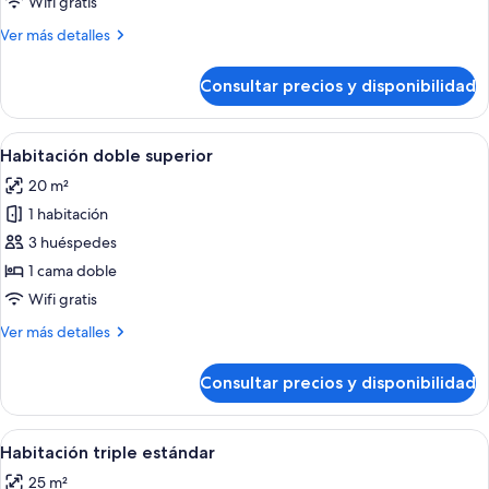
Wifi gratis
doble
Más
Ver más detalles
detalles
de
Consultar precios y disponibilidad
Habitación
estándar
doble
Abrir
Habitación de hotel moderna con una c
5
Habitación doble superior
todas
20 m²
las
1 habitación
fotos
de
3 huéspedes
Habitación
1 cama doble
doble
Wifi gratis
superior
Más
Ver más detalles
detalles
de
Consultar precios y disponibilidad
Habitación
doble
superior
Abrir
Una habitación de hotel moderna con d
4
Habitación triple estándar
todas
25 m²