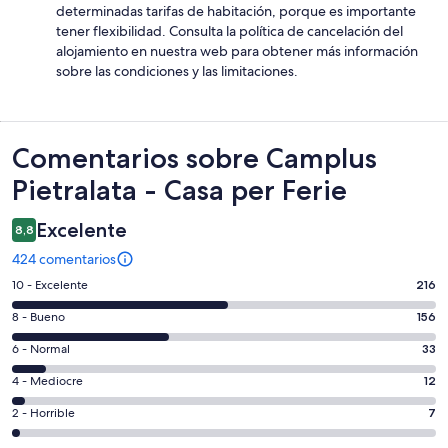
determinadas tarifas de habitación, porque es importante
tener flexibilidad. Consulta la política de cancelación del
alojamiento en nuestra web para obtener más información
sobre las condiciones y las limitaciones.
Comentarios
Comentarios sobre Camplus
Pietralata - Casa per Ferie
Excelente
8,8
424 comentarios
216
10 - Excelente
216
comentarios
156
8 - Bueno
156
de
comentarios
un
33
6 - Normal
33
de
total
comentarios
un
12
4 - Mediocre
12
de
de
total
comentarios
424
un
7
2 - Horrible
7
de
de
con
total
comentarios
424
un