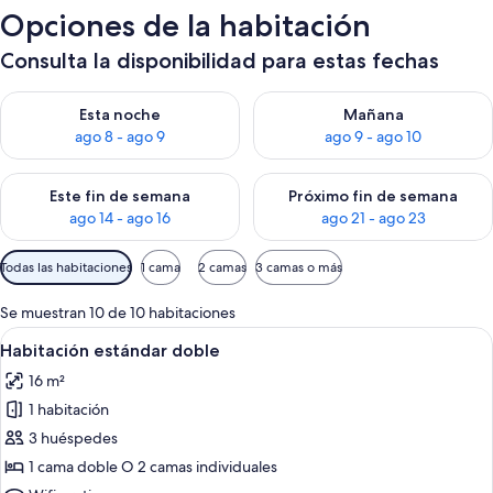
Opciones de la habitación
Consulta la disponibilidad para estas fechas
Consulta la disponibilidad para esta noche, ago 8 - ago 9
Consulta la disponibilidad pa
Esta noche
Mañana
ago 8 - ago 9
ago 9 - ago 10
Consulta la disponibilidad para este fin de semana, ago 14 - a
Consulta la disponibilidad par
Este fin de semana
Próximo fin de semana
ago 14 - ago 16
ago 21 - ago 23
Filtros
Todas las habitaciones
1 cama
2 camas
3 camas o más
disponibles
para
Se muestran 10 de 10 habitaciones
las
Abrir
Una cama bien hecha con sábanas blan
5
Habitación estándar doble
habitaciones
todas
16 m²
las
1 habitación
fotos
de
3 huéspedes
Habitación
1 cama doble O 2 camas individuales
estándar