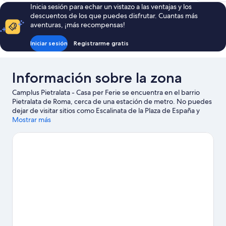
Inicia sesión para echar un vistazo a las ventajas y los
de
descuentos de los que puedes disfrutar. Cuantas más
70 €
aventuras, ¡más recompensas!
Iniciar sesión
Registrarme gratis
Información sobre la zona
Camplus Pietralata - Casa per Ferie se encuentra en el barrio
Pietralata de Roma, cerca de una estación de metro. No puedes
dejar de visitar sitios como Escalinata de la Plaza de España y
Plaza de España. Y, si quieres dar un toque cultural a tus
Mostrar más
vacaciones, no te pierdas Museos Vaticanos. También merece la
pena acercarse a Coliseo y Fontana di Trevi.
Ver guía de viaje de
Roma
Ver más casas de huéspedes en Roma