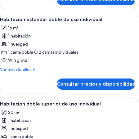
Habitación,
habitaciones
comunicadas
Abrir
Una cama bien hecha con sábanas blan
5
(4
Habitación estándar doble de uso individual
todas
people)
16 m²
las
1 habitación
fotos
de
1 huésped
Habitación
1 cama doble O 2 camas individuales
estándar
Wifi gratis
doble
Más
Ver más detalles
de
detalles
uso
de
Consultar precios y disponibilidad
Habitación
individual
estándar
doble
Abrir
Habitación de hotel moderna con una c
5
de
Habitación doble superior de uso individual
todas
uso
20 m²
individual
las
1 habitación
fotos
de
1 huésped
Habitación
1 cama doble