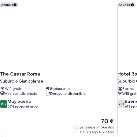
The Caesar Roma
Hotel Ro
Anuncio
Anuncio
The Caesar Roma
Hotel Ro
Suburbio Gianicolense
Suburbio 
Wifi gratis
Restaurante
Piscina
Aire acondicionado
Desayuno disponible
Wifi grat
8.2
7.0
Muy bueno
Buen
8,2
7,0
sobre
sobre
201 comentarios
611 co
10,
10,
Muy
Bueno,
El
70 €
bueno,
611 coment
precio
incluye tasas e impuestos
201 comentarios
actual
Del 28 ago al 29 ago
es