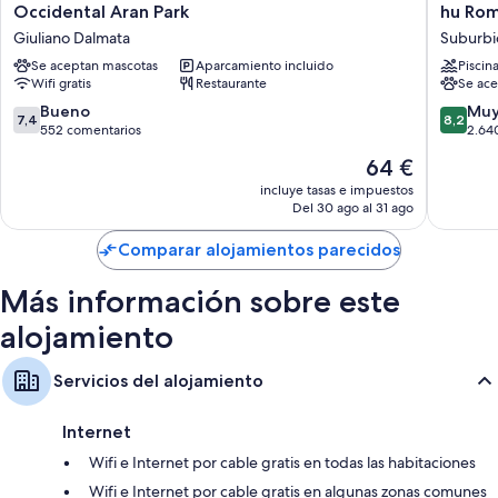
habitaciones insonorizadas. Los huéspedes suelen valorar muy
Occidental
hu
Occidental Aran Park
hu Rom
positivamente la limpieza de las habitaciones del alojamiento.
Aran
Roma
Giuliano Dalmata
Suburbi
Park
Campin
Además, otros de los servicios de los que disfrutarás incluyen:
Se aceptan mascotas
Aparcamiento incluido
Piscin
Giuliano
In
Wifi gratis
Restaurante
Se ace
Dalmata
Town
Baños con duchas y bidés
Suburbi
7.4
8.2
Bueno
Muy
7,4
8,2
Televisiones LCD con canales digitales
Gianico
sobre
sobre
552 comentarios
2.64
10,
10,
Frigoríficos, servicio de limpieza diario y escritorios
El
64 €
Bueno,
Muy
precio
552 comentarios
bueno,
incluye tasas e impuestos
actual
Del 30 ago al 31 ago
2.640 c
es
de
Comparar alojamientos parecidos
64 €
Más información sobre este
alojamiento
Servicios del alojamiento
Internet
Wifi e Internet por cable gratis en todas las habitaciones
Wifi e Internet por cable gratis en algunas zonas comunes