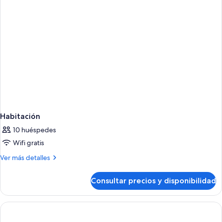
Habitación
10 huéspedes
Wifi gratis
Más
Ver más detalles
detalles
de
Consultar precios y disponibilidad
Habitación