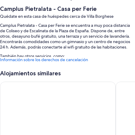
Camplus Pietralata - Casa per Ferie
Quédate en esta casa de huéspedes cerca de Villa Borghese
Camplus Pietralata - Casa per Ferie se encuentra a muy poca distancia
de Coliseo y de Escalinata de la Plaza de España. Dispone de, entre
otros, desayuno bufé gratuito, una terraza y un servicio de lavandería.
Encontrarás comodidades como un gimnasio y un centro de negocios
24 h. Además, podrás conectarte al wifi gratuito de las habitaciones.
También hay otros servicios, como:
Información sobre los derechos de cancelación
Aparcamiento (de pago), un servicio de transporte desde y hasta el
aeropuerto (de pago) y salas de reuniones
Alojamientos similares
Un ascensor, espacios sin humos y un servicio de recepción las 24
Occidental Aran Park
hu Roma
horas
Consigna de equipaje y una máquina expendedora
Los huéspedes suelen hablar muy bien de aspectos como la
amabilidad del personal
Características de la habitación
Las 73 habitaciones ofrecen características que incluyen aire
acondicionado, por no mencionar comodidades como wifi gratis y