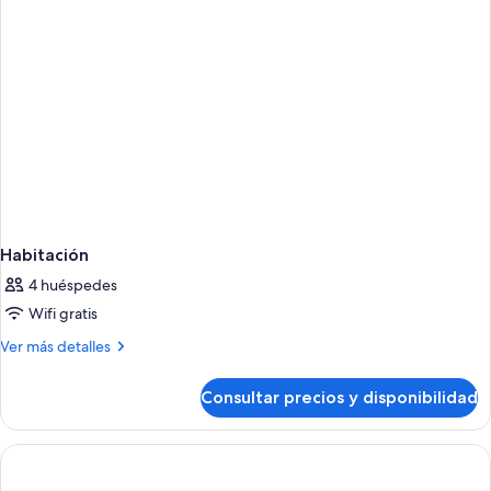
Habitación
4 huéspedes
Wifi gratis
Más
Ver más detalles
detalles
de
Consultar precios y disponibilidad
Habitación