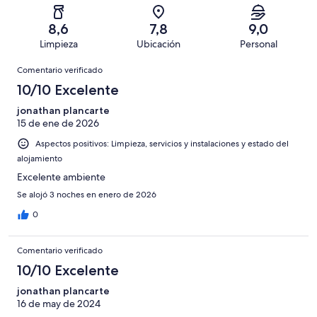
una
de
de
con
total
puntuación
424
un
una
de
8,6
7,8
9,0
de
con
total
puntuación
424
Limpieza
Ubicación
Personal
10
una
de
de
con
Comentarios
-
puntuación
424
8
Comentario verificado
una
Excelente
de
con
-
puntuación
10/10 Excelente
6
una
Bueno
de
-
puntuación
jonathan plancarte
4
Normal
15 de ene de 2026
de
-
2
Aspectos positivos: Limpieza, servicios y instalaciones y estado del
Mediocre
-
alojamiento
Horrible
Excelente ambiente
Se alojó 3 noches en enero de 2026
0
Comentario verificado
10/10 Excelente
jonathan plancarte
16 de may de 2024