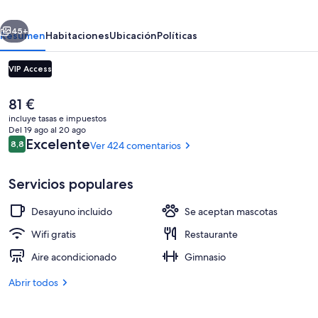
Casa
erior
Siguiente
per
45+
Resumen
Habitaciones
Ubicación
Políticas
Ferie
VIP Access
El
81 €
precio
incluye tasas e impuestos
actual
Del 19 ago al 20 ago
es
Comentarios
Excelente
8,8
Ver 424 comentarios
8,8 de 10
de
81 €
Servicios populares
Entrada interior
Desayuno incluido
Se aceptan mascotas
Wifi gratis
Restaurante
Aire acondicionado
Gimnasio
Abrir todos