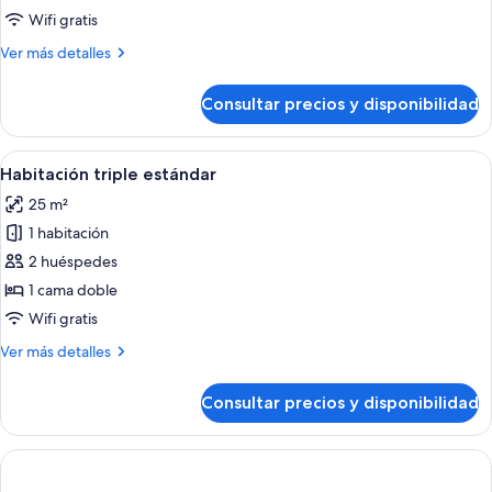
doble
Wifi gratis
superior
Más
Ver más detalles
de
detalles
uso
de
Consultar precios y disponibilidad
Habitación
individual
doble
superior
Abrir
Una habitación de hotel moderna con d
4
de
Habitación triple estándar
todas
uso
25 m²
individual
las
1 habitación
fotos
de
2 huéspedes
Habitación
1 cama doble
triple
Wifi gratis
estándar
Más
Ver más detalles
detalles
de
Consultar precios y disponibilidad
Habitación
triple
estándar