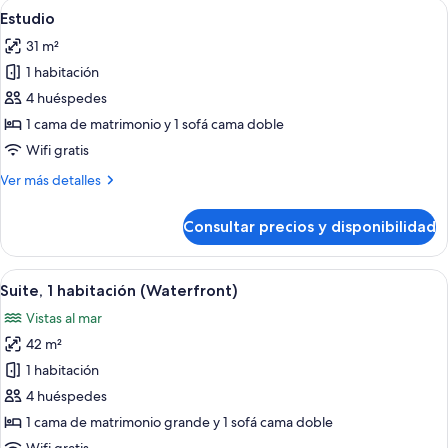
Abrir
Una cama bien hecha con cabecera, un
7
habitaciones
Estudio
todas
31 m²
las
1 habitación
fotos
de
4 huéspedes
Estudio
1 cama de matrimonio y 1 sofá cama doble
Wifi gratis
Más
Ver más detalles
detalles
de
Consultar precios y disponibilidad
Estudio
Abrir
Una sala de estar moderna con una mesa
10
Suite, 1 habitación (Waterfront)
todas
Vistas al mar
las
42 m²
fotos
de
1 habitación
Suite,
4 huéspedes
1
1 cama de matrimonio grande y 1 sofá cama doble
habitación