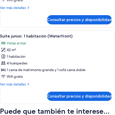
Wifi gratis
(Waterfront)
Más
Ver más detalles
detalles
de
Consultar precios y disponibilidad
Suite,
1
habitación
Abrir
Una cama bien hecha con sábanas blanc
10
(Waterfront)
Suite junior, 1 habitación (Waterfront)
todas
Vistas al mar
las
42 m²
fotos
de
1 habitación
Suite
4 huéspedes
junior,
1 cama de matrimonio grande y 1 sofá cama doble
1
Wifi gratis
habitación
Más
Ver más detalles
(Waterfront)
detalles
de
Consultar precios y disponibilidad
Suite
junior,
1
Puede que también te interese...
habitación