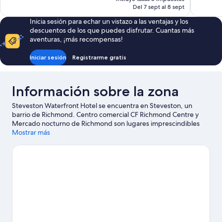
2.955 comentarios
actual
Del 7 sept al 8 sept
es
Inicia sesión para echar un vistazo a las ventajas y los
de
descuentos de los que puedes disfrutar. Cuantas más
184 €
aventuras, ¡más recompensas!
Iniciar sesión
Registrarme gratis
Información sobre la zona
Steveston Waterfront Hotel se encuentra en Steveston, un
barrio de Richmond. Centro comercial CF Richmond Centre y
Mercado nocturno de Richmond son lugares imprescindibles
para los amantes de las tiendas; añádelos a tu itinerario junto a
Mostrar más
otros atractivos turísticos como Jardín botánico VanDusen. Si
quieres aprovechar para ver algún partido o evento especial
durante tu estancia, consulta el calendario de Richmond
Olympic Oval.
Ver guía de viaje de Richmond