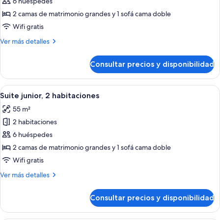
de
6 huéspedes
Suite
2 camas de matrimonio grandes y 1 sofá cama doble
junior,
Wifi gratis
1
Más
Ver más detalles
habitación
detalles
de
Consultar precios y disponibilidad
Suite
junior,
1
Abrir
Una cama bien hecha con sábanas blanc
5
habitación
Suite junior, 2 habitaciones
todas
55 m²
las
2 habitaciones
fotos
de
6 huéspedes
Suite
2 camas de matrimonio grandes y 1 sofá cama doble
junior,
Wifi gratis
2
Más
Ver más detalles
habitaciones
detalles
de
Consultar precios y disponibilidad
Suite
junior,
2