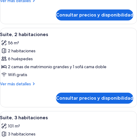
Más
Ver más detalles
detalles
de
Consultar precios y disponibilidad
Suite,
1
habitación
Abrir
Una cocina moderna con una isla centr
8
Suite, 2 habitaciones
todas
56 m²
las
2 habitaciones
fotos
de
6 huéspedes
Suite,
2 camas de matrimonio grandes y 1 sofá cama doble
2
Wifi gratis
habitaciones
Más
Ver más detalles
detalles
de
Consultar precios y disponibilidad
Suite,
2
habitaciones
Abrir
Una cocina moderna con una isla centr
6
Suite, 3 habitaciones
todas
101 m²
las
3 habitaciones
fotos