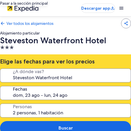
Pasar a la sección principal
Descargar app
Ver todos los alojamientos
Alojamiento particular
Steveston Waterfront Hotel
Alojamiento
de
3.0 estrellas
Elige las fechas para ver los precios
¿A dónde vas?
Fechas
Personas
Buscar