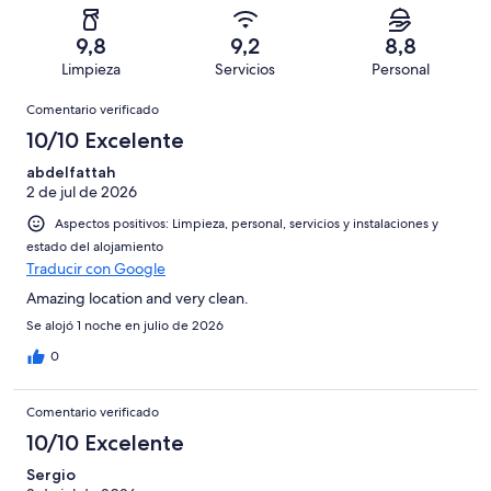
una
de
de
con
total
puntuación
953
un
una
de
9,8
9,2
8,8
de
con
total
puntuación
953
Limpieza
Servicios
Personal
10
una
de
de
con
Comentarios
-
puntuación
953
8
Comentario verificado
una
Excelente
de
con
-
puntuación
10/10 Excelente
6
una
Bueno
de
-
puntuación
abdelfattah
4
Normal
2 de jul de 2026
de
-
2
Aspectos positivos: Limpieza, personal, servicios y instalaciones y
Mediocre
-
estado del alojamiento
Horrible
Traducir con Google
Amazing location and very clean.
Se alojó 1 noche en julio de 2026
0
Comentario verificado
10/10 Excelente
Sergio