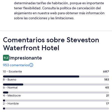
determinadas tarifas de habitación, porque es importante
tener flexibilidad. Consulta la política de cancelación del
alojamiento en nuestra web para obtener más información
sobre las condiciones y las limitaciones.
Comentarios
Comentarios sobre Steveston
Waterfront Hotel
Impresionante
9,2
953 comentarios
687
10 - Excelente
687
comentarios
183
8 - Bueno
183
de
comentarios
un
45
6 - Normal
45
de
total
comentarios
un
21
4 - Mediocre
21
de
de
total
comentarios
953
un
17
2 - Horrible
17
de
de
con
total
comentarios
953
un