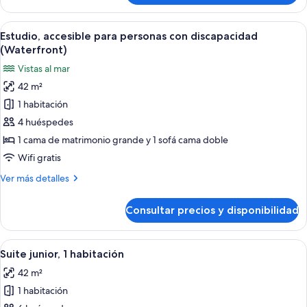
con
1
discapacidad
habitación,
Abrir
Una cocina moderna con estufa integra
6
accesible
Estudio, accesible para personas con discapacidad
todas
para
(Waterfront)
personas
las
Vistas al mar
con
fotos
discapacidad
42 m²
de
1 habitación
Estudio,
accesible
4 huéspedes
para
1 cama de matrimonio grande y 1 sofá cama doble
personas
Wifi gratis
con
Más
Ver más detalles
discapacidad
detalles
(Waterfront)
de
Consultar precios y disponibilidad
Estudio,
accesible
para
Abrir
Una cama bien hecha con sábanas blanc
5
personas
Suite junior, 1 habitación
todas
con
42 m²
discapacidad
las
(Waterfront)
1 habitación
fotos