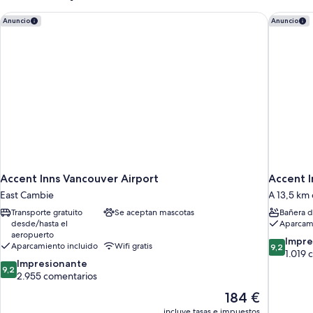
(Waterfront)
Accent Inns Vancouver Airport
Accent I
Anuncio
Anuncio
Accent Inns Vancouver Airport
Accent I
East Cambie
A 13,5 km
Transporte gratuito
Se aceptan mascotas
Bañera d
desde/hasta el
Aparcami
aeropuerto
9.2
Impre
Aparcamiento incluido
Wifi gratis
9,2
sobre
1.019 
9.2
Impresionante
10,
9,2
sobre
2.955 comentarios
Impresion
10,
1.019 come
El
184 €
Impresionante,
precio
incluye tasas e impuestos