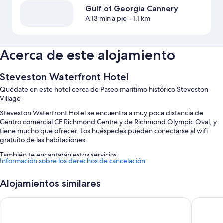
Gulf of Georgia Cannery
A 13 min a pie
- 1.1 km
Acerca de este alojamiento
Steveston Waterfront Hotel
Quédate en este hotel cerca de Paseo marítimo histórico Steveston
Village
Steveston Waterfront Hotel se encuentra a muy poca distancia de
Centro comercial CF Richmond Centre y de Richmond Olympic Oval, y
tiene mucho que ofrecer. Los huéspedes pueden conectarse al wifi
gratuito de las habitaciones.
También te encantarán estos servicios:
Información sobre los derechos de cancelación
Aparcamiento (de pago) y espacios sin humos
Alojamientos similares
Los viajeros valoran muy positivamente la amabilidad del personal y
su práctica ubicación
Holiday Inn Express Hotel & Suites Riverport Richmond by IH
Sandman 
Características de la habitación