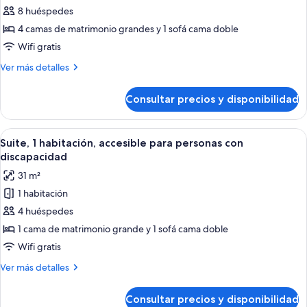
de
8 huéspedes
Suite,
4 camas de matrimonio grandes y 1 sofá cama doble
3
Wifi gratis
habitaciones
Más
Ver más detalles
detalles
de
Consultar precios y disponibilidad
Suite,
3
habitaciones
Abrir
Una habitación de hotel moderna con
12
Suite, 1 habitación, accesible para personas con
todas
discapacidad
las
31 m²
fotos
1 habitación
de
4 huéspedes
Suite,
1
1 cama de matrimonio grande y 1 sofá cama doble
habitación,
Wifi gratis
accesible
Más
Ver más detalles
para
detalles
personas
de
Consultar precios y disponibilidad
Suite,