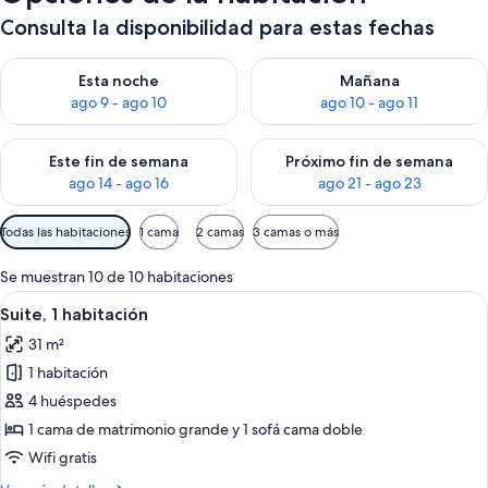
Consulta la disponibilidad para estas fechas
Consulta la disponibilidad para esta noche, ago 9 - ago 10
Consulta la disponibilidad par
Esta noche
Mañana
ago 9 - ago 10
ago 10 - ago 11
Consulta la disponibilidad para este fin de semana, ago 14 - a
Consulta la disponibilidad par
Este fin de semana
Próximo fin de semana
ago 14 - ago 16
ago 21 - ago 23
Filtros
Todas las habitaciones
1 cama
2 camas
3 camas o más
disponibles
para
Se muestran 10 de 10 habitaciones
las
Abrir
Habitación de hotel moderna con una me
9
Suite, 1 habitación
habitaciones
todas
31 m²
las
1 habitación
fotos
de
4 huéspedes
Suite,
1 cama de matrimonio grande y 1 sofá cama doble
1
Wifi gratis
habitación