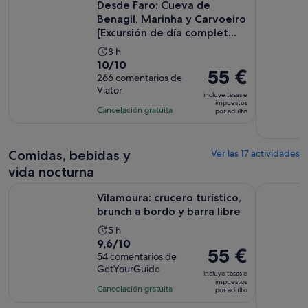
es
Desde Faro: Cueva de
de
Benagil, Marinha y Carvoeiro
45 €
[Excursión de día complet...
por
La
8 h
adulto
10.0
10/10
duración
El
55 €
sobre
266 comentarios de
de
precio
Viator
10
la
incluye tasas e
es
impuestos
con
actividad
Cancelación gratuita
por adulto
de
266
es
55 €
comentarios
de
por
8 horas
Comidas, bebidas y
Ver las 17 actividades
adulto
vida nocturna
Se 
Vilamoura: crucero turístico, brunch a bordo y barra libre
Faro: Reco
Vilamoura: crucero turístico,
brunch a bordo y barra libre
La
5 h
9.6
9,6/10
duración
El
55 €
sobre
54 comentarios de
de
precio
GetYourGuide
10
la
incluye tasas e
es
impuestos
con
actividad
Cancelación gratuita
por adulto
de
54
es