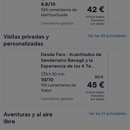
8.8
8,8/10
duración
El
42 €
sobre
526 comentarios de
de
precio
GetYourGuide
10
la
incluye tasas e
es
impuestos
con
actividad
Cancelación gratuita
por adulto
de
526
es
42 €
comentarios
de
Visitas privadas y
Ver las 43 actividades
por
2 horas
personalizadas
adulto
Desde Faro : Acantilados de Senderismo Benagil y la Experien
Olhão y Sa
Desde Faro : Acantilados de
Senderismo Benagil y la
Experiencia de los 4 Te...
La
6 h 30 min
El
50 €
10.0
10/10
duración
45 €
precio
sobre
156 comentarios de
de
anterior
Viator
10
la
incluye tasas e
era
impuestos
con
actividad
Cancelación gratuita
por adulto
de
156
es
50 €
comentarios
de
y
Aventuras y al aire
Ver las 21 actividades
6 horas
el
libre
y
actual
Desde Faro: Cueva de Benagil, Marinha y Carvoeiro [Excursió
Almancil: 
30 minutos