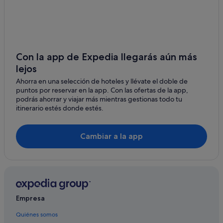
Residences en Distrito de Faro
Hoteles boutique en Distrito de Faro
Casas de huéspedes en Distrito de Faro
Hoteles LGTBQIA en Distrito de Faro
Con la app de Expedia llegarás aún más
lejos
Casas rurales en Distrito de Faro
Ahorra en una selección de hoteles y llévate el doble de
Villas en Distrito de Faro
puntos por reservar en la app. Con las ofertas de la app,
Hoteles con bodega en Distrito de Faro
podrás ahorrar y viajar más mientras gestionas todo tu
itinerario estés donde estés.
São Pedro hoteles
Hoteles para familias en Distrito de Faro
Cambiar a la app
Casas privadas de vacaciones en Distrito de Faro
Hoteles en la playa en Distrito de Faro
Hoteles de 4 estrellas en Faro
Casco antiguo de Faro hoteles
Empresa
Hoteles de aventura en Distrito de Faro
Quiénes somos
Albergues en Faro