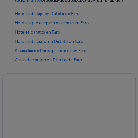
Alojamientos
Vuelos
Paquetes
Coches
Alquileres de vacaci
Hoteles de lujo en Distrito de Faro
Hoteles que aceptan mascotas en Faro
Hoteles baratos en Faro
Hoteles de esquí en Distrito de Faro
Pousadas de Portugal hoteles en Faro
Casas de campo en Distrito de Faro
Hoteles cerca de Iglesia del Carmo
Hoteles baratos en Distrito de Faro
Hoteles con bar en Distrito de Faro
Hoteles con gimnasio en Distrito de Faro
Alojamientos agroturísticos en Faro
Campings de caravanas en Distrito de Faro
Apartamentos en Distrito de Faro
Hoteles de golf en Faro