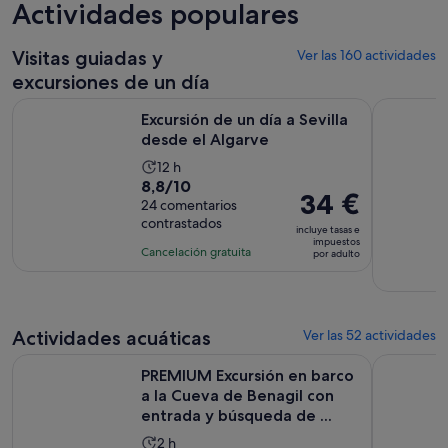
Actividades populares
Visitas guiadas y
Ver las 160 actividades
excursiones de un día
Se abre en una
Excursión de un día a Sevilla desde el Algarve
Desde Faro
Excursión de un día a Sevilla
desde el Algarve
La
12 h
8.8
8,8/10
duración
El
34 €
sobre
24 comentarios
de
precio
contrastados
10
la
incluye tasas e
es
impuestos
con
actividad
Cancelación gratuita
por adulto
de
24
es
34 €
comentarios
de
por
12 horas
adulto
Actividades acuáticas
Ver las 52 actividades
PREMIUM Excursión en barco a la Cueva de Benagil con entr
Vilamoura:
PREMIUM Excursión en barco
a la Cueva de Benagil con
entrada y búsqueda de ...
La
2 h