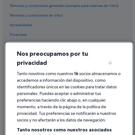
Faro hoteles
Términos y condiciones generales (excepto para reservas de Vrbo)
Albergues en Distrito de Faro
Términos y condiciones de Vrbo
Chalets en Distrito de Faro
Accesibilidad
Distrito de Faro hoteles
Privacidad
Hoteles de lujo en Faro
Cookies
Hoteles que aceptan mascotas en Distrito de Faro
Nos preocupamos por tu
Condiciones de uso
Casas barco en Faro
privacidad
Información legal/contacto
Villas en Faro
Tanto nosotros como nuestros
16
socios almacenamos o
Pautas sobre el contenido y cómo denunciar contenido
Hoteles con todo incluido en Distrito de Faro
accedemos a información del dispositivo, como
identificadores únicos en las cookies para tratar datos
Moteles en Distrito de Faro
Ayuda
personales. Puedes aceptar o administrar tus
Hoteles de 5 estrellas en Faro
Ayuda
preferencias haciendo clic abajo o, en cualquier
Hoteles con restaurante en Distrito de Faro
momento, a través de la página de la política de
Cancelar un vuelo
privacidad. Tus preferencias se notificarán a nuestros
Hoteles para ir de compras en Distrito de Faro
Cancelar una reserva de hotel o de un alquiler vacacional
socios y no afectarán a los datos de navegación.
B&B en Faro
Plazos de reembolso
Tanto nosotros como nuestros asociados
Hoteles con casino en Distrito de Faro