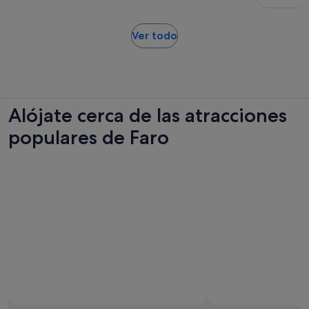
55 €
comentarios
de
por
5 horas
adulto
Se
Ver todo
abre
en
una
pestaña
nueva
Alójate cerca de las atracciones
populares de Faro