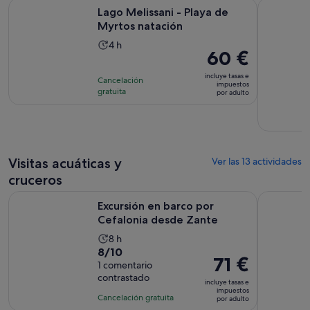
Se abre en una pe
Lago Melissani - Playa de Myrtos natación
Kefalonia 
Lago Melissani - Playa de
Myrtos natación
La
4 h
El
60 €
duración
precio
de
incluye tasas e
Cancelación
es
impuestos
la
gratuita
por adulto
de
actividad
60 €
es
por
de
adulto
4 horas
Visitas acuáticas y
Ver las 13 actividades
cruceros
Se abre en un
Excursión en barco por Cefalonia desde Zante
Ciudad de 
Excursión en barco por
Cefalonia desde Zante
La
8 h
8.0
8/10
duración
El
71 €
sobre
1 comentario
de
precio
contrastado
10
la
incluye tasas e
es
impuestos
con
actividad
Cancelación gratuita
por adulto
de
1