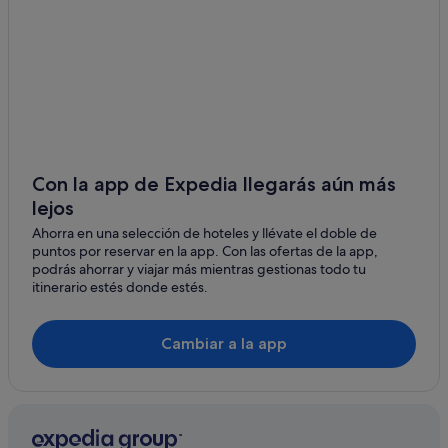
Hoteles con spa en Argostoli
B&B en Cefalonia
Hoteles baratos en Cefalonia
Apartoteles en Cefalonia
Hoteles con todo incluido en Cefalonia
Hoteles cerca de A. Internacional de Cefalonia
Con la app de Expedia llegarás aún más
lejos
Apartoteles en Argostoli
Ahorra en una selección de hoteles y llévate el doble de
Apartamentos en Cefalonia
puntos por reservar en la app. Con las ofertas de la app,
Casas de campo en Cefalonia
podrás ahorrar y viajar más mientras gestionas todo tu
itinerario estés donde estés.
Hoteles con casino en Cefalonia
Hoteles LGTBQIA en Cefalonia
Cambiar a la app
Hoteles de 4 estrellas en Cefalonia
B&B en Argostoli
Casas privadas de vacaciones en Cefalonia
Villas en Cefalonia