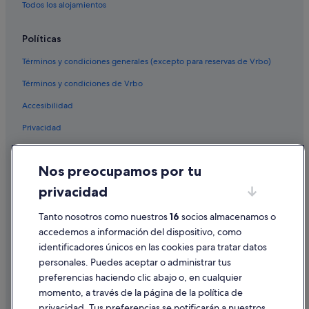
Todos los alojamientos
Políticas
Términos y condiciones generales (excepto para reservas de Vrbo)
Términos y condiciones de Vrbo
Accesibilidad
Privacidad
Cookies
Nos preocupamos por tu
Condiciones de uso
privacidad
Información legal/contacto
Tanto nosotros como nuestros
16
socios almacenamos o
Pautas sobre el contenido y cómo denunciar contenido
accedemos a información del dispositivo, como
identificadores únicos en las cookies para tratar datos
Ayuda
personales. Puedes aceptar o administrar tus
Ayuda
preferencias haciendo clic abajo o, en cualquier
momento, a través de la página de la política de
Cancelar un vuelo
privacidad. Tus preferencias se notificarán a nuestros