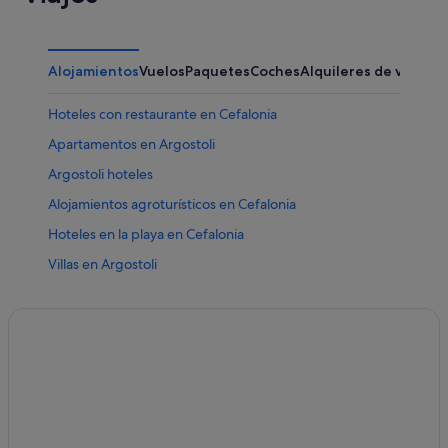
Alojamientos
Vuelos
Paquetes
Coches
Alquileres de vacaci
Hoteles con restaurante en Cefalonia
Apartamentos en Argostoli
Argostoli hoteles
Alojamientos agroturísticos en Cefalonia
Hoteles en la playa en Cefalonia
Villas en Argostoli
Lassi hoteles
Hoteles con piscina en Cefalonia
Sarlata hoteles
Cefalonia hoteles
Campings de caravanas en Cefalonia
Ciudad de Argostoli hoteles