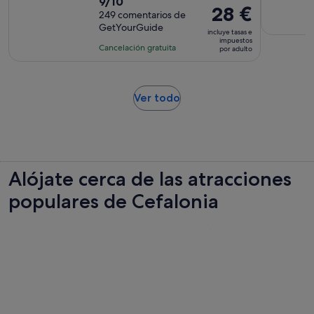
9.0
9/10
duración
El
28 €
sobre
249 comentarios de
de
precio
GetYourGuide
10
la
incluye tasas e
es
impuestos
con
actividad
Cancelación gratuita
por adulto
de
249
es
28 €
comentarios
de
por
7 horas
Se
adulto
Ver todo
y
abre
30 minutos
en
una
pestaña
nueva
Alójate cerca de las atracciones
populares de Cefalonia