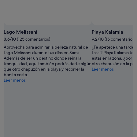
Foto de Filip Hammarlund
Foto
gratuita
Lago Melissani
Playa Kalamia
de
8.6/10 (125 comentarios)
9.2/10 (15 comentarios)
Filip
Aprovecha para admirar la belleza natural de
¿Te apetece una tarde d
Hammarlund
Lago Melissani durante tus días en Sami.
Lassi? Playa Kalamia te 
Además de ser un destino donde reina la
estás en la zona, ¿por 
tranquilidad, aquí también podrás darte algún
otro chapuzón en la play
que otro chapuzón en la playa y recorrer la
Leer menos
bonita costa.
Leer menos