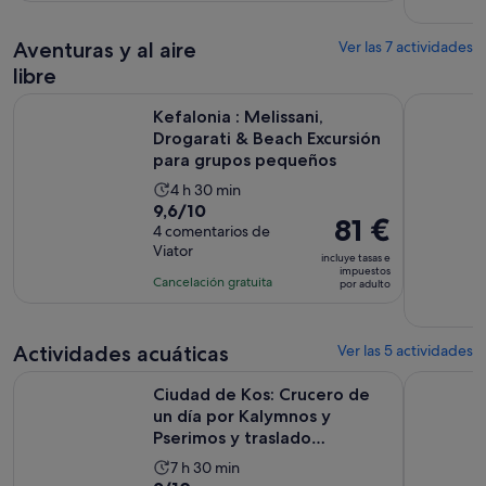
es
71 €
comentario
de
por
Aventuras y al aire
8 horas
Ver las 7 actividades
adulto
libre
Kefalonia : Melissani, Drogarati & Beach Excursión para gr
Excursión 
Kefalonia : Melissani,
Drogarati & Beach Excursión
para grupos pequeños
La
4 h 30 min
9.6
9,6/10
duración
El
81 €
sobre
4 comentarios de
de
precio
Viator
10
la
incluye tasas e
es
impuestos
con
actividad
Cancelación gratuita
por adulto
de
4
es
81 €
comentarios
de
por
4 horas
Actividades acuáticas
Ver las 5 actividades
adulto
y
Ciudad de Kos: Crucero de un día por Kalymnos y Pserimos y
Puerto de 
Ciudad de Kos: Crucero de
30 minutos
un día por Kalymnos y
Pserimos y traslado
opciona...
La
7 h 30 min