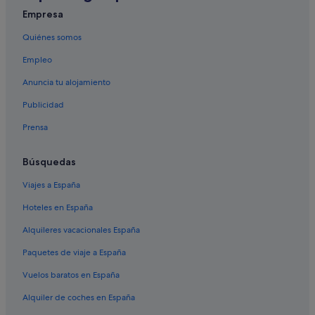
Empresa
Hoteles de 3 estrellas en Cefalonia
Quiénes somos
Hoteles con spa en Cefalonia
Empleo
Anuncia tu alojamiento
Publicidad
Prensa
Búsquedas
Viajes a España
Hoteles en España
Alquileres vacacionales España
Paquetes de viaje a España
Vuelos baratos en España
Alquiler de coches en España