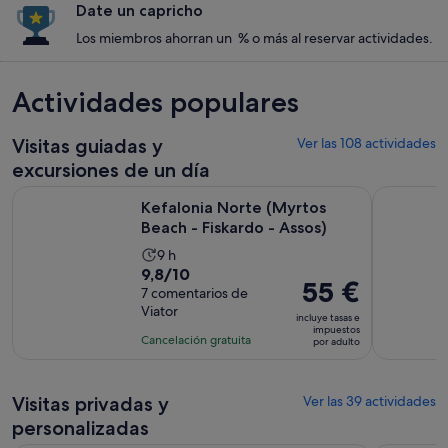
Date un capricho
Los miembros ahorran un % o más al reservar actividades.
Actividades populares
Visitas guiadas y
Ver las 108 actividades
excursiones de un día
Se abre e
Kefalonia Norte (Myrtos Beach - Fiskardo - Assos)
Las Cuevas
Kefalonia Norte (Myrtos
Beach - Fiskardo - Assos)
La
9 h
9.8
9,8/10
duración
El
55 €
sobre
7 comentarios de
de
precio
Viator
10
la
incluye tasas e
es
impuestos
con
actividad
Cancelación gratuita
por adulto
de
7
es
55 €
comentarios
de
por
Visitas privadas y
9 horas
Ver las 39 actividades
adulto
personalizadas