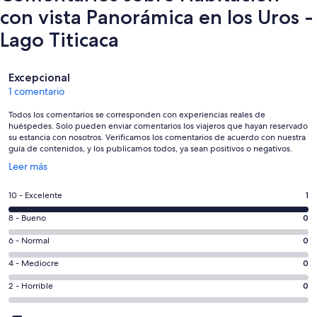
con vista Panorámica en los Uros -
Lago Titicaca
Comentarios
Excepcional
1 comentario
Todos los comentarios se corresponden con experiencias reales de
huéspedes. Solo pueden enviar comentarios los viajeros que hayan reservado
su estancia con nosotros. Verificamos los comentarios de acuerdo con nuestra
guía de contenidos, y los publicamos todos, ya sean positivos o negativos.
Se
Leer más
abre
en
1
10 - Excelente
1
una
comentarios
ventana
0
8 - Bueno
0
de
nueva
comentarios
un
0
6 - Normal
0
de
total
comentarios
un
0
4 - Mediocre
0
de
de
total
comentarios
1
un
0
2 - Horrible
0
de
de
con
total
comentarios
1
un
una
de
de