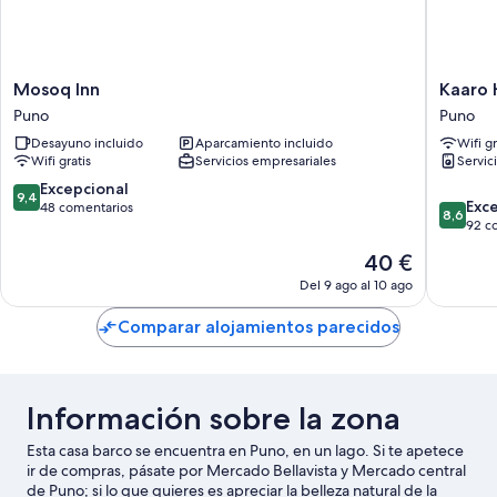
Mosoq
Kaaro
Mosoq Inn
Kaaro 
Inn
Hotel
Puno
Puno
Puno
Puno
Desayuno incluido
Aparcamiento incluido
Wifi gr
Puno
Wifi gratis
Servicios empresariales
Servic
9.4
Excepcional
9,4
8.6
Exc
sobre
48 comentarios
8,6
sobre
92 c
10,
10,
Excepcional,
El
40 €
Excelent
48 comentarios
precio
92 come
Del 9 ago al 10 ago
actual
es
Comparar alojamientos parecidos
de
40 €
Información sobre la zona
Esta casa barco se encuentra en Puno, en un lago. Si te apetece
ir de compras, pásate por Mercado Bellavista y Mercado central
de Puno; si lo que quieres es apreciar la belleza natural de la