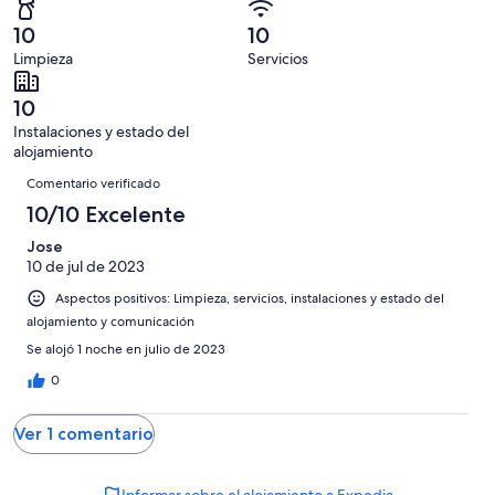
con
total
puntuación
1
un
una
de
10
10
de
con
total
puntuación
1
Limpieza
Servicios
10
una
de
de
con
-
puntuación
1
8
una
10
Excelente
de
con
-
puntuación
Instalaciones y estado del
6
una
Bueno
de
alojamiento
-
puntuación
Comentarios
4
Normal
de
Comentario verificado
-
2
10/10 Excelente
Mediocre
-
Jose
Horrible
10 de jul de 2023
Aspectos positivos: Limpieza, servicios, instalaciones y estado del
alojamiento y comunicación
Se alojó 1 noche en julio de 2023
0
Ver 1 comentario