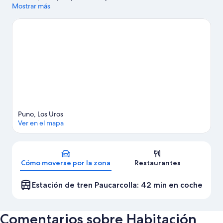
región, visita Lago Titicaca - Puno (y alrededores) y Isla Esteves.
Mostrar más
¿Te apetece disfrutar de un evento especial? Puedes consultar
el calendario de Estadio Enrique Torres Belón o Estadio
Yanamayo.
Ver guía de viaje de Puno
Ver más casas barco en Puno
Puno, Los Uros
Ver en el mapa
Mapa
Cómo moverse por la zona
Restaurantes
Estación de tren Paucarcolla: 42 min en coche
Comentarios sobre Habitación