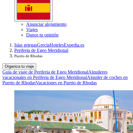
Anunciar alojamiento
Viajes
Danos tu opinión
Islas griegas
Grecia
Hoteles
Expedia.es
Periferia de Egeo Meridional
Puerto de Rhodas
Organiza tu viaje
Guía de viaje de Periferia de Egeo Meridional
Alquileres
vacacionales en Periferia de Egeo Meridional
Alquiler de coches en
Puerto de Rhodas
Vacaciones en Puerto de Rhodas