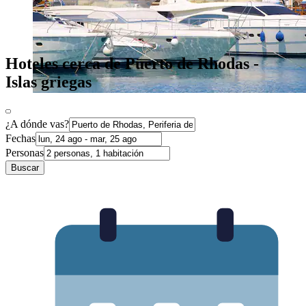
Hoteles cerca de Puerto de Rhodas -
Islas griegas
¿A dónde vas?
Fechas
Personas
Buscar