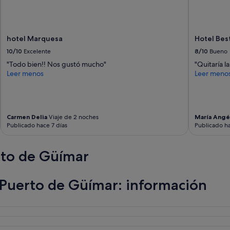
hotel Marquesa
Hotel Bes
10/10
Excelente
8/10
Bueno
"Todo bien!! Nos gustó mucho"
"Quitaría l
Leer menos
Leer meno
Carmen Delia
Viaje de 2 noches
María Angé
Publicado hace 7 días
Publicado ha
rto de Güímar
Puerto de Güímar: información