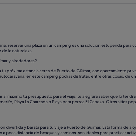
vana, reservar una plaza en un camping es una solución estupenda para co
 de la naturaleza.
ímar y alrededores?
tu próxima estancia cerca de Puerto de Güímar, con aparcamiento privado
autocaravana, en este camping podrás disfrutar, entre otras cosas, de una
r al máximo tu presupuesto para el viaje, te alegrará saber que lo tendrá
Tenerife, Playa La Charcada o Playa para perros El Cabezo. Otros sitios p
n divertida y barata para tu viaje a Puerto de Güímar. Esta forma de al
a poca distancia de bosques y caminos: son ideales para practicar activid