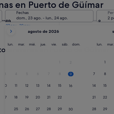
nas en Puerto de Güímar
En dos meses
Fechas
Per
2 oct - 4 oct
dom., 23 ago. - lun., 24 ago.
2 p
entro de cuatro meses
27 nov - 29 nov
Tus
agosto de 2026
meses
actuales
son
lunes
martes
miércoles
jueves
viernes
sábado
domingo
lunes
lun.
mar.
mié.
jue.
vie.
sáb.
dom.
lun.
mar.
tocaravanas en Puerto de Güímar
August
de
2026
1
1
2
y
September
3
4
5
6
7
8
7
8
9
de
2026.
10
11
12
13
14
15
14
15
16
17
18
19
20
21
22
21
22
23
24
25
26
27
28
29
28
29
30