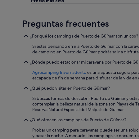
Precio más alto
Preguntas frecuentes
¿Por qué los campings de Puerto de Güímar son únicos?
Si estás pensando en ir a Puerto de Güímar con la cara
de camping en Puerto de Güímar podrás salir a disfrutar
¿Dónde puedo estacionar mi caravana por Puerto de Gü
Agrocamping Invernaderito
es una apuesta segura para 
escapada de fin de semana para disfrutar de la vida en 
¿Qué puedo visitar en Puerto de Güímar?
Si buscas formas de descubrir Puerto de Güímar y estira
contemplar la belleza natural de la zona son Playas de 
Reserva Natural Especial del Malpaís de Güímar.
¿Qué ofrecen los campings de Puerto de Güímar?
Probar un camping para caravanas puede ser una solució
y pasar la noche. A menudo, los campings se encuentran 