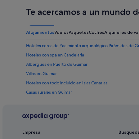
Te acercamos a un mundo de
Alojamientos
Vuelos
Paquetes
Coches
Alquileres de v
Hoteles cerca de Yacimiento arqueológico Pirámides de G
Hoteles con spa en Candelaria
Albergues en Puerto de Güímar
Villas en Güímar
Hoteles con todo incluido en Islas Canarias
Casas rurales en Güímar
Apartamentos en Punta Prieta
Punta Prieta hoteles
Apartamentos en Güímar
Chalets en Güímar
Empresa
Búsqued
Güímar hoteles