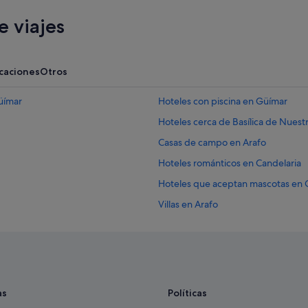
 viajes
acaciones
Otros
üímar
Hoteles con piscina en Güímar
Hoteles cerca de Basílica de Nuest
Casas de campo en Arafo
Hoteles románticos en Candelaria
Hoteles que aceptan mascotas en
Villas en Arafo
Hoteles con todo incluido en Tener
Apartamentos en Puerto de Güíma
Hoteles de 3 estrellas en Güímar
Casas privadas de vacaciones en G
as
Políticas
Hoteles con spa en Güímar