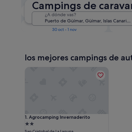
Campings de carava
En dos semanas
¿A dónde vas?
21 ago - 23 ago
Dentro de tres meses
D
30 oct - 1 nov
los mejores campings de au
Agrocamping Invernaderito
Agrocamping Invernaderito
1. Agrocamping Invernaderito
Alojamiento
de
San Cristobal de La Laguna