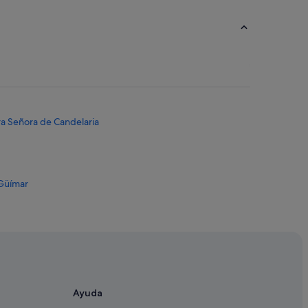
ra Señora de Candelaria
 Güímar
ife
r
üímar
Ayuda