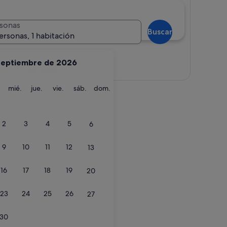
sonas
Buscar
ersonas, 1 habitación
septiembre de 2026
Ver mapa
martes
miércoles
jueves
viernes
sábado
domingo
mié.
jue.
vie.
sáb.
dom.
2
3
4
5
6
9
10
11
12
13
16
17
18
19
20
23
24
25
26
27
30