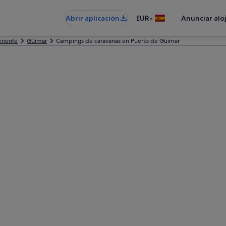
•
Abrir aplicación
EUR
Anunciar alo
enerife
Güímar
Campings de caravanas en Puerto de Güímar