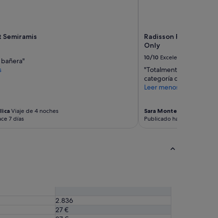
t Semiramis
Radisson Resort & Res
Only
10/10
Excelente
a bañera"
s
"Totalmente recomendab
categoría de 5 estrellas."
Leer menos
lica
Viaje de 4 noches
Sara Montero
Viaje de 10 
ce 7 días
Publicado hace 9 días
2.836
27 €