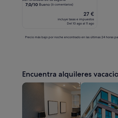
2.0 estrellas
7.0
7,0/10
Bueno
(6 comentarios)
sobre
El
27 €
10,
precio
Bueno,
incluye tasas e impuestos
actual
(6 comentarios)
Del 10 ago al 11 ago
es
de
27 €
Precio
Precio más bajo por noche encontrado en las últimas 24 horas par
más
bajo
por
noche
encontrado
en
las
Encuentra alquileres vacacio
últimas
24 horas
para
Buscar apartoteles
Buscar apartament
una
estancia
de
1 noche
y
2 adultos.
Los