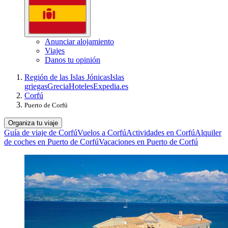
Anunciar alojamiento
Viajes
Danos tu opinión
Región de las Islas Jónicas
Islas
griegas
Grecia
Hoteles
Expedia.es
Corfú
Puerto de Corfú
Organiza tu viaje
Guía de viaje de Corfú
Vuelos a Corfú
Actividades en Corfú
Alquiler
de coches en Puerto de Corfú
Vacaciones en Puerto de Corfú