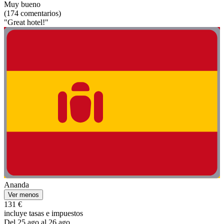
Muy bueno
(174 comentarios)
"Great hotel!"
Ananda
Ver menos
131 €
incluye tasas e impuestos
Del 25 ago al 26 ago