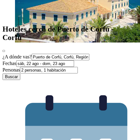
Hoteles cerca de Puerto de Corfú -
Corfú
¿A dónde vas?
Fechas
Personas
Buscar