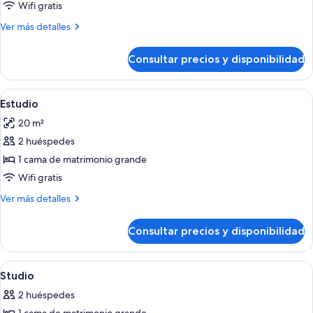
Suite
Wifi gratis
estándar,
Más
Ver más detalles
2
detalles
habitaciones,
de
Consultar precios y disponibilidad
Suite
no
estándar,
fumadores,
2
Abrir
Un dormitorio con una cama, un sillón
cocina
4
habitaciones,
Estudio
todas
no
20 m²
fumadores,
las
cocina
2 huéspedes
fotos
de
1 cama de matrimonio grande
Estudio
Wifi gratis
Más
Ver más detalles
detalles
de
Consultar precios y disponibilidad
Estudio
Abrir
Baño | Ducha, secador de pelo y toalla
2
Studio
todas
2 huéspedes
las