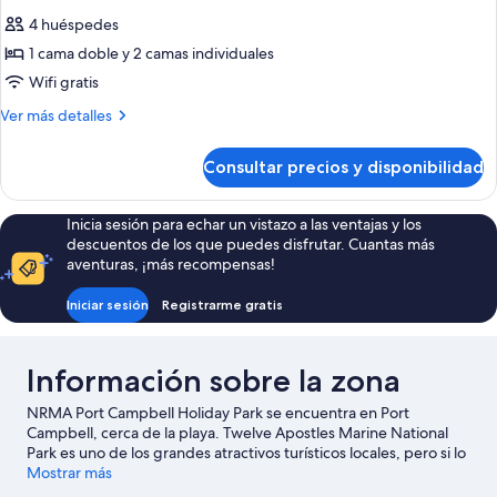
4 huéspedes
1 cama doble y 2 camas individuales
Wifi gratis
Más
Ver más detalles
detalles
de
Consultar precios y disponibilidad
Basic
Cabin
Inicia sesión para echar un vistazo a las ventajas y los
descuentos de los que puedes disfrutar. Cuantas más
aventuras, ¡más recompensas!
Iniciar sesión
Registrarme gratis
Información sobre la zona
NRMA Port Campbell Holiday Park se encuentra en Port
Campbell, cerca de la playa. Twelve Apostles Marine National
Park es uno de los grandes atractivos turísticos locales, pero si lo
que quieres es apreciar la belleza natural de la región, visita
Mostrar más
Parque nacional Port Campbell y Peterborough Coastal Reserve.