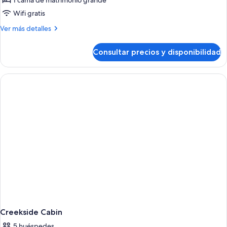
1 cama de matrimonio grande
fotos
de
Wifi gratis
Studio
Más
Ver más detalles
detalles
de
Consultar precios y disponibilidad
Studio
Creekside Cabin
5 huéspedes