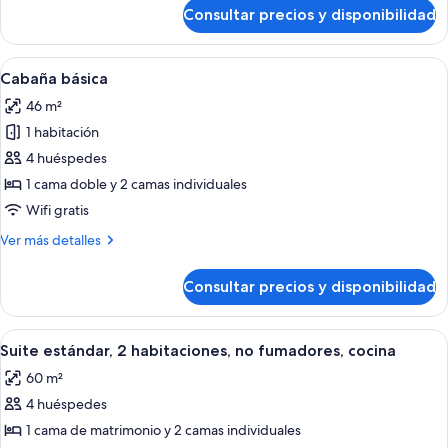
cocina
de
Consultar precios y disponibilidad
Habitación
estándar,
no
Abrir
Cocina compacta con comedor, techo 
4
fumadores,
Cabaña básica
todas
cocina
46 m²
las
1 habitación
fotos
de
4 huéspedes
Cabaña
1 cama doble y 2 camas individuales
básica
Wifi gratis
Más
Ver más detalles
detalles
de
Consultar precios y disponibilidad
Cabaña
básica
Abrir
Un espacio al aire libre cubierto con me
8
Suite estándar, 2 habitaciones, no fumadores, cocina
todas
60 m²
las
4 huéspedes
fotos
de
1 cama de matrimonio y 2 camas individuales