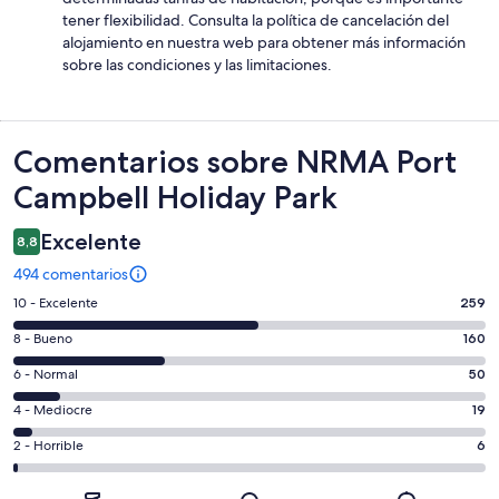
tener flexibilidad. Consulta la política de cancelación del
alojamiento en nuestra web para obtener más información
sobre las condiciones y las limitaciones.
Comentarios
Comentarios sobre NRMA Port
Campbell Holiday Park
Excelente
8,8
494 comentarios
259
10 - Excelente
259
comentarios
160
8 - Bueno
160
de
comentarios
un
50
6 - Normal
50
de
total
comentarios
un
19
4 - Mediocre
19
de
de
total
comentarios
494
un
6
2 - Horrible
6
de
de
con
total
comentarios
494
un
una
de
de