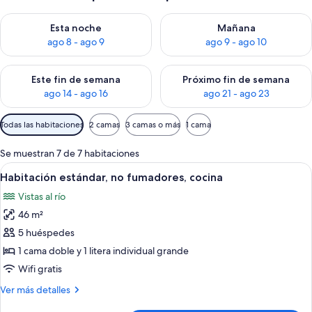
Consulta la disponibilidad para esta noche, ago 8 - ago 9
Consulta la disponibilidad pa
Esta noche
Mañana
ago 8 - ago 9
ago 9 - ago 10
Consulta la disponibilidad para este fin de semana, ago 14 - a
Consulta la disponibilidad par
Este fin de semana
Próximo fin de semana
ago 14 - ago 16
ago 21 - ago 23
Filtros
Todas las habitaciones
2 camas
3 camas o más
1 cama
disponibles
para
Se muestran 7 de 7 habitaciones
las
Abrir
Una cama bien hecha con edredón blan
6
Habitación estándar, no fumadores, cocina
habitaciones
todas
Vistas al río
las
46 m²
fotos
de
5 huéspedes
Habitación
1 cama doble y 1 litera individual grande
estándar,
Wifi gratis
no
Más
Ver más detalles
fumadores,
detalles