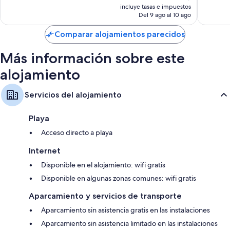
precio
bueno,
1.001 co
incluye tasas e impuestos
actual
Del 9 ago al 10 ago
423 comentarios
es
de
Comparar alojamientos parecidos
114 €
Más información sobre este
alojamiento
Servicios del alojamiento
Playa
Acceso directo a playa
Internet
Disponible en el alojamiento: wifi gratis
Disponible en algunas zonas comunes: wifi gratis
Aparcamiento y servicios de transporte
Aparcamiento sin asistencia gratis en las instalaciones
Aparcamiento sin asistencia limitado en las instalaciones