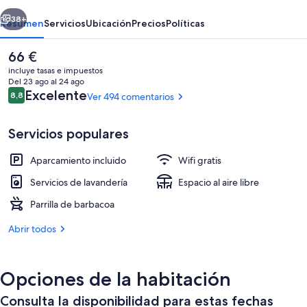
Holiday
erior
Siguiente
Park
38+
Resumen
Servicios
Ubicación
Precios
Políticas
El
66 €
precio
incluye tasas e impuestos
actual
Del 23 ago al 24 ago
es
Comentarios
Excelente
8,8
Ver 494 comentarios
8,8 de 10
de
66 €
Servicios populares
Aparcamiento incluido
Wifi gratis
Vistas desde el alojamiento
Servicios de lavandería
Espacio al aire libre
Parrilla de barbacoa
Abrir todos
Opciones de la habitación
Consulta la disponibilidad para estas fechas