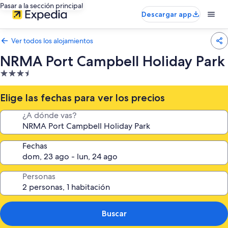
Pasar a la sección principal
Descargar app
Ver todos los alojamientos
NRMA Port Campbell Holiday Park
Alojamiento
de
3.5 estrellas
Elige las fechas para ver los precios
¿A dónde vas?
Fechas
Personas
Buscar