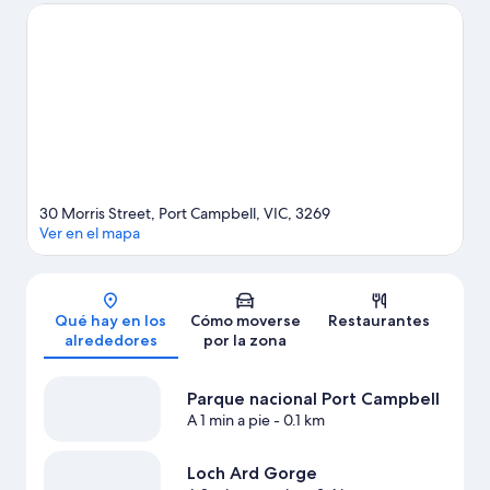
Ver guía de viaje de Port Campbell
Ver más campings de autocaravanas en Port
Campbell
30 Morris Street, Port Campbell, VIC, 3269
Ver en el mapa
Mapa
Qué hay en los
Cómo moverse
Restaurantes
alrededores
por la zona
Parque nacional Port Campbell
A 1 min a pie
- 0.1 km
Loch Ard Gorge