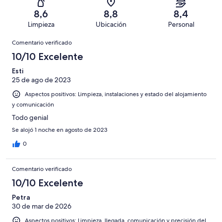
con
total
puntuación
494
un
una
de
8,6
8,8
8,4
de
con
total
puntuación
494
Limpieza
Ubicación
Personal
10
una
de
de
con
Comentarios
-
puntuación
494
8
Comentario verificado
una
Excelente
de
con
-
puntuación
10/10 Excelente
6
una
Bueno
de
-
puntuación
Esti
4
Normal
25 de ago de 2023
de
-
2
Aspectos positivos: Limpieza, instalaciones y estado del alojamiento
Mediocre
-
y comunicación
Horrible
Todo genial
Se alojó 1 noche en agosto de 2023
0
Comentario verificado
10/10 Excelente
Petra
30 de mar de 2026
Aspectos positivos: Limpieza, llegada, comunicación y precisión del