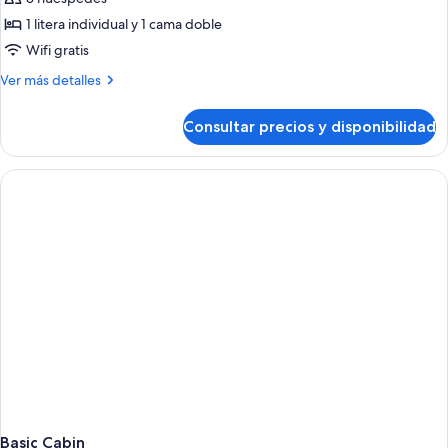
1 litera individual y 1 cama doble
Wifi gratis
Más
Ver más detalles
detalles
de
Consultar precios y disponibilidad
Creekside
Cabin
Basic Cabin