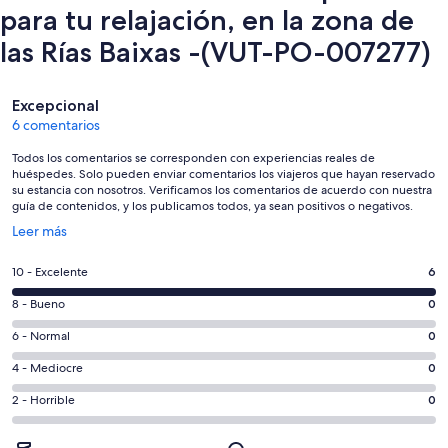
para tu relajación, en la zona de
las Rías Baixas -(VUT-PO-007277)
Comentarios
Excepcional
6 comentarios
Todos los comentarios se corresponden con experiencias reales de
huéspedes. Solo pueden enviar comentarios los viajeros que hayan reservado
su estancia con nosotros. Verificamos los comentarios de acuerdo con nuestra
guía de contenidos, y los publicamos todos, ya sean positivos o negativos.
Se
Leer más
abre
en
6
10 - Excelente
6
una
comentarios
ventana
0
8 - Bueno
0
de
nueva
comentarios
un
0
6 - Normal
0
de
total
comentarios
un
0
4 - Mediocre
0
de
de
total
comentarios
6
un
0
2 - Horrible
0
de
de
con
total
comentarios
6
un
una
de
de