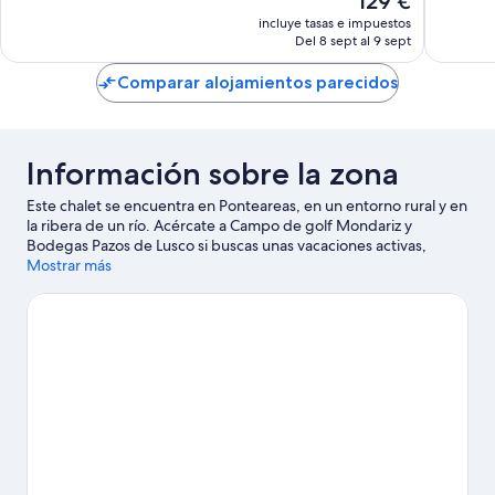
129 €
Excepcional,
Impresi
precio
13 comentarios
7 comen
incluye tasas e impuestos
actual
Del 8 sept al 9 sept
es
de
Comparar alojamientos parecidos
129 €
Información sobre la zona
Este chalet se encuentra en Ponteareas, en un entorno rural y en
la ribera de un río. Acércate a Campo de golf Mondariz y
Bodegas Pazos de Lusco si buscas unas vacaciones activas,
donde también puedes acercarte a atractivos turísticos como
Mostrar más
Instituto Feiral de Vigo y Zoológico de Vigo. ¿Viajas con niños? Si
es así, puedes llevarlos a Centro cultural Afundación Vigo o a
Camões - Centro Cultural Português em Vigo. Anímate a realizar
actividades al aire libre como el senderismo, el ciclismo o el
ciclismo de montaña.
Ver guía de viaje de Ponteareas
Ver más chalets en Ponteareas