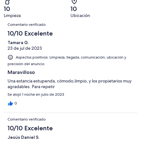
con
total
puntuación
6
un
una
de
10
10
de
con
total
puntuación
6
Limpieza
Ubicación
10
una
de
de
Comentarios
con
-
puntuación
6
Comentario verificado
8
una
Excelente
de
con
10/10 Excelente
-
puntuación
6
una
Bueno
de
Tamara G.
-
puntuación
4
23 de jul de 2023
Normal
de
-
2
Aspectos positivos: Limpieza, llegada, comunicación, ubicación y
Mediocre
-
precisión del anuncio
Horrible
Maravilloso
Una estancia estupenda, cómodo,limpio, y los propietarios muy
agradables. Para repetir
Se alojó 1 noche en julio de 2023
0
Comentario verificado
10/10 Excelente
Jesús Daniel S.