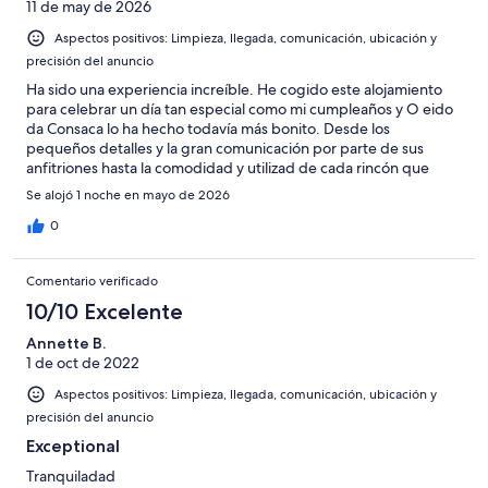
11 de may de 2026
Aspectos positivos: Limpieza, llegada, comunicación, ubicación y
precisión del anuncio
Ha sido una experiencia increíble. He cogido este alojamiento
para celebrar un día tan especial como mi cumpleaños y O eido
da Consaca lo ha hecho todavía más bonito. Desde los
pequeños detalles y la gran comunicación por parte de sus
anfitriones hasta la comodidad y utilizad de cada rincón que
consigue hacerte sentir como en casa. Limpieza cuidada
Se alojó 1 noche en mayo de 2026
minuciosamente. Espacio pensado para toda la familia, desde
los más peques hasta los más mayores. Si alguien está dudando
0
este reservar este alojamiento o no, mi consejo es que lo haga
sin pensarlo, no se arrepentirá.
Comentario verificado
10/10 Excelente
Annette B.
1 de oct de 2022
Aspectos positivos: Limpieza, llegada, comunicación, ubicación y
precisión del anuncio
Exceptional
Tranquiladad