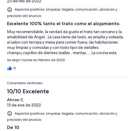
23 de feb de 2022
Aspectos positivos: Limpieza, llegada, comunicación, ubicación y
precisión del anuncio
Excelente 100% tanto el trato como el alojamiento.
Muy recomendable, la verdad da gusto el trato tan cercano y la
amabilidad de Angel . La casa tiene de todo, es amplia y soleada,
el salon con terraza y mesa para comer fuera, las habitaciones
muy limpias y comodas y con todo tipo de detalles:
champu,cepillos de dientes,toallas , mantas.... La cocina esta
bien y tiene accesorios para cocinar todo tipo de comidas
Se alojó 1 noche en febrero de 2022
incluso nos han puesto una barbacoa nueva al preguntarle si la
casa disponia de alguna. Una gozada viajar así muy contento con
0
la estancia y la tranquilidad de la zona.
Comentario verificado
10/10 Excelente
Ahron C.
13 de ene de 2022
Aspectos positivos: Limpieza, llegada, comunicación, ubicación y
precisión del anuncio
De 10