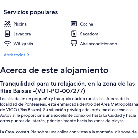
-
Jardines del alojamiento
(VUT-
Servicios populares
PO-
Piscina
Cocina
007277)
Lavadora
Secadora
Wifi gratis
Aire acondicionado
Abrir todos
Acerca de este alojamiento
Tranquilidad para tu relajación, en la zona de las
Rías Baixas -(VUT-PO-007277)
Localizada en un pequeño y tranquilo núcleo rural a las afueras de la
localidad de Ponteareas, está enmarcada dentro del Área Metropolitana
de VIGO (Rías Baixas). Su situación privilegiada, próxima al acceso a la
Autovía, le proporciona una excelente conexión hasta La Ciudad y hacia
otros puntos de interés, principalmente hacia las zonas de playas.
La Casa, construída sobre una colina con vistas a la montaña, dispone de
dos terrazas, jardín con barbacoa cubierta para que se pueda disfrutar