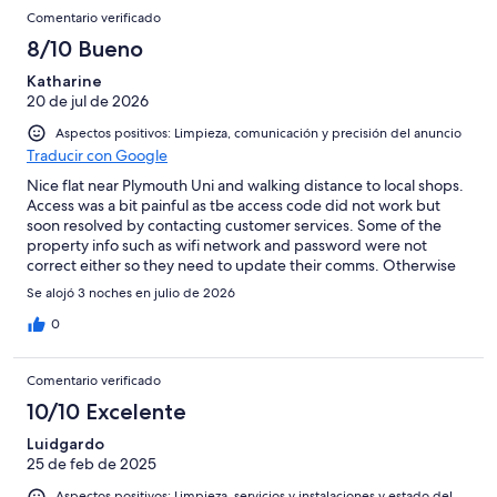
8
una
Comentarios
Excelente
de
con
Comentario verificado
-
puntuación
6
una
Bueno
8/10 Bueno
de
-
puntuación
4
Normal
Katharine
de
-
20 de jul de 2026
2
Mediocre
-
Aspectos positivos: Limpieza, comunicación y precisión del anuncio
Horrible
Traducir con Google
Nice flat near Plymouth Uni and walking distance to local shops.
Access was a bit painful as tbe access code did not work but
soon resolved by contacting customer services. Some of the
property info such as wifi network and password were not
correct either so they need to update their comms. Otherwise
the flat was comfortable and had enough cutlery and crockery
Se alojó 3 noches en julio de 2026
for 4 (other than bowls). On site parking is a bonus but the open
and overflowing trash bins were unsightly and not very
0
welcoming
Comentario verificado
10/10 Excelente
Luidgardo
25 de feb de 2025
Aspectos positivos: Limpieza, servicios y instalaciones y estado del