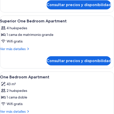
de
Apartment
Consultar precios y disponibilidad
One-
Bedroom
Apartment
Abrir
1 dormitorio, escritorio, espacio para t
22
Superior One Bedroom Apartment
todas
4 huéspedes
las
1 cama de matrimonio grande
fotos
de
Wifi gratis
Superior
Más
Ver más detalles
One
detalles
de
Bedroom
Consultar precios y disponibilidad
Superior
Apartment
One
Bedroom
Abrir
1 dormitorio, escritorio, espacio para t
11
Apartment
One Bedroom Apartment
todas
43 m²
las
2 huéspedes
fotos
de
1 cama doble
One
Wifi gratis
Bedroom
Más
Ver más detalles