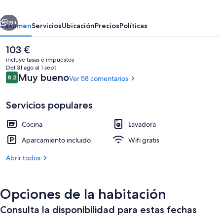
Hope
erior
Siguiente
19+
Resumen
Servicios
Ubicación
Precios
Políticas
El
103 €
precio
incluye tasas e impuestos
actual
Del 31 ago al 1 sept
es
Comentarios
Muy bueno
8,2
Ver 58 comentarios
8,2 de 10
de
103 €
Servicios populares
Cocina
Lavadora
Apartamento superior, 1 habitación (Sl
Aparcamiento incluido
Wifi gratis
Abrir todos
Opciones de la habitación
Consulta la disponibilidad para estas fechas