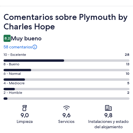
Comentarios
Comentarios sobre Plymouth by
Charles Hope
Muy bueno
8,2
58 comentarios
28
10 - Excelente
28
comentarios
13
8 - Bueno
13
de
comentarios
un
10
6 - Normal
10
de
total
comentarios
un
5
4 - Mediocre
5
de
de
total
comentarios
58
un
2
2 - Horrible
2
de
de
con
total
comentarios
58
un
una
de
de
con
total
puntuación
58
un
una
de
9,0
9,6
9,8
de
con
total
puntuación
58
Limpieza
Servicios
Instalaciones y estado
10
una
de
de
con
del alojamiento
-
puntuación
58