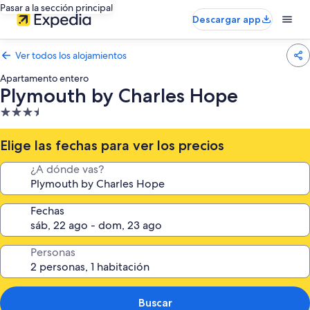
Pasar a la sección principal
Descargar app
Ver todos los alojamientos
Apartamento entero
Plymouth by Charles Hope
Alojamiento
de
3.5 estrellas
Elige las fechas para ver los precios
¿A dónde vas?
Fechas
Personas
Buscar