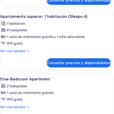
Consultar precios y disponibilidad
Apartamento
ejecutivo,
1
Abrir
Una cama bien hecha con sábanas blan
10
habitación
Apartamento superior, 1 habitación (Sleeps 4)
todas
1 habitación
las
4 huéspedes
fotos
de
1 cama de matrimonio grande y 1 sofá cama doble
Apartamento
Wifi gratis
superior,
Más
Ver más detalles
1
detalles
habitación
de
Consultar precios y disponibilidad
Apartamento
(Sleeps
superior,
4)
1
Abrir
1 dormitorio, escritorio, espacio para t
20
habitación
One-Bedroom Apartment
todas
(Sleeps
2 huéspedes
4)
las
1 cama de matrimonio grande
fotos
de
Wifi gratis
One-
Más
Ver más detalles
Bedroom
detalles