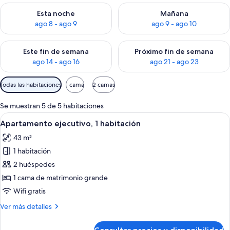
Consulta la disponibilidad para esta noche, ago 8 - ago 9
Consulta la disponibilidad pa
Esta noche
Mañana
ago 8 - ago 9
ago 9 - ago 10
Consulta la disponibilidad para este fin de semana, ago 14 - a
Consulta la disponibilidad par
Este fin de semana
Próximo fin de semana
ago 14 - ago 16
ago 21 - ago 23
Filtros
Todas las habitaciones
1 cama
2 camas
disponibles
para
Se muestran 5 de 5 habitaciones
las
Abrir
Una sala de estar con un sofá gris, u
8
Apartamento ejecutivo, 1 habitación
habitaciones
todas
43 m²
las
1 habitación
fotos
de
2 huéspedes
Apartamento
1 cama de matrimonio grande
ejecutivo,
Wifi gratis
1
Más
Ver más detalles
habitación
detalles
de