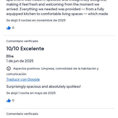
making it feel fresh and welcoming from the moment we
arrived. Everything we needed was provided — from a fully
equipped kitchen to comfortable living spaces — which made
our stay effortless and enjoyable. The amenities were excellent,
Se alojó 3 noches en noviembre de 2025
with all the little details covered, so we never felt like anything
was missing. It was the perfect base for our trip, combining
0
convenience with comfort. Highly recommend for anyone
looking for a clean, contemporary place to stay in Plymouth.
Comentario verificado
10/10 Excelente
Ellie
1 de jun de 2025
Aspectos positivos: Limpieza, comodidad de la habitación y
comunicación
Traducir con Google
Surprisingly spacious and absolutely spotless!
Se alojó 1 noche en mayo de 2025
0
Comentario verificado