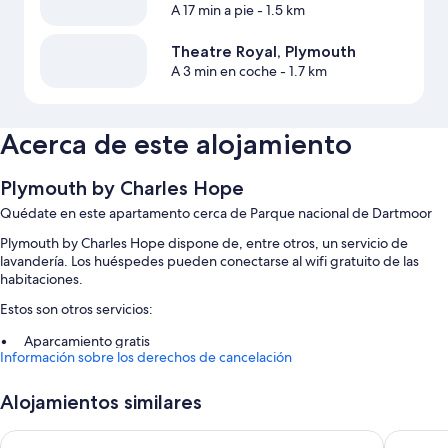
A 17 min a pie
- 1.5 km
Theatre Royal, Plymouth
A 3 min en coche
- 1.7 km
Acerca de este alojamiento
Plymouth by Charles Hope
Quédate en este apartamento cerca de Parque nacional de Dartmoor
Plymouth by Charles Hope dispone de, entre otros, un servicio de
lavandería. Los huéspedes pueden conectarse al wifi gratuito de las
habitaciones.
Estos son otros servicios:
Aparcamiento gratis
Información sobre los derechos de cancelación
Servicio de registro de salida exprés y espacios sin humos
Alojamientos similares
Características de la habitación
Todas las habitaciones en Plymouth by Charles Hope disponen de
Future Inn Plymouth
Copthor