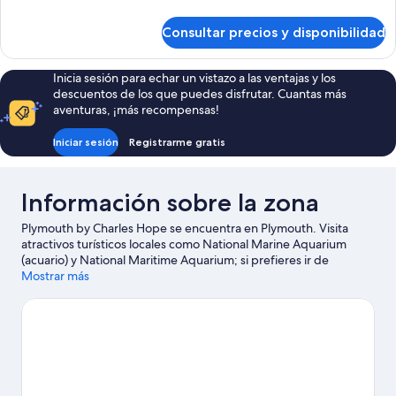
Apartment
detalles
de
Consultar precios y disponibilidad
One
Bedroom
Apartment
Inicia sesión para echar un vistazo a las ventajas y los
descuentos de los que puedes disfrutar. Cuantas más
aventuras, ¡más recompensas!
Iniciar sesión
Registrarme gratis
Información sobre la zona
Plymouth by Charles Hope se encuentra en Plymouth. Visita
atractivos turísticos locales como National Marine Aquarium
(acuario) y National Maritime Aquarium; si prefieres ir de
compras, acércate a Drake Circus o Mercado Tavistock Pannier.
Mostrar más
Derriford Health & Leisure Centre y Plym Valley Railway también
merecen la pena.
Ver guía de viaje de Plymouth
Ver más apartamentos en Plymouth