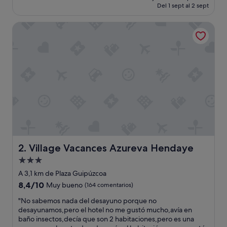
actual
Del 1 sept al 2 sept
n
es
e
de
Village Vacances Azureva Hendaye
d
335 €
o
s
p
r
o
b
l
e
m
a
s
:
e
Village Vacances Azureva Hendaye
2. Village Vacances Azureva Hendaye
s
Alojamiento
t
de
á
A 3,1 km de Plaza Guipúzcoa
e
3.0 estrellas
8.4
8,4/10
Muy bueno
(164 comentarios)
n
sobre
r
"
"No sabemos nada del desayuno porque no
10,
e
N
desayunamos,pero el hotel no me gustó mucho,avía en
Muy
f
o
baño insectos,decía que son 2 habitaciones,pero es una
bueno,
o