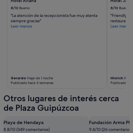
Hotel Aitana
Hotel Jaur
l
e
8/10
Bueno
8/10
Bueno
n
"La atención de la recepcionista fue muy atenta
"Friendly an
c
siempre gracias"
restaurants,
a
Leer menos
Leer menos
r
a
d
o
.
S
o
l
o
u
Gerardo
Viaje de 1 noche
Hinrich
Viaje
n
Publicado hace 3 semanas
Publicado ha
c
h
Otros lugares de interés cerca
i
c
de Plaza Guipúzcoa
o
m
u
Playa de Hendaya
Fundación Arma Pla
y
8.8/10 (349 comentarios)
9.4/10 (26 comentarios)
a