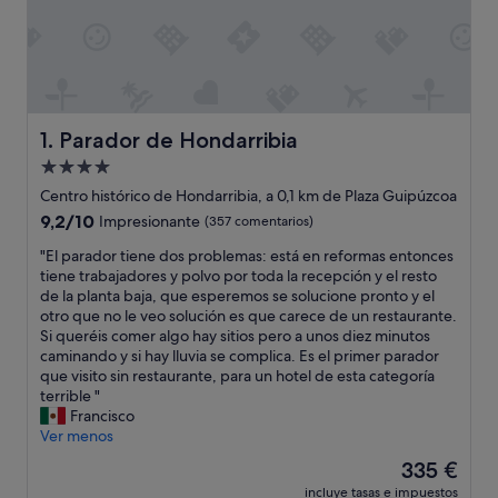
Parador de Hondarribia
1. Parador de Hondarribia
Alojamiento
de
Centro histórico de Hondarribia, a 0,1 km de Plaza Guipúzcoa
4.0 estrellas
9.2
9,2/10
Impresionante
(357 comentarios)
sobre
"
"El parador tiene dos problemas: está en reformas entonces
10,
E
tiene trabajadores y polvo por toda la recepción y el resto
Impresionante,
l
de la planta baja, que esperemos se solucione pronto y el
(357 comentarios)
p
otro que no le veo solución es que carece de un restaurante.
a
Si queréis comer algo hay sitios pero a unos diez minutos
r
caminando y si hay lluvia se complica. Es el primer parador
a
que visito sin restaurante, para un hotel de esta categoría
d
terrible "
o
Francisco
r
Ver menos
t
El
335 €
i
precio
incluye tasas e impuestos
e