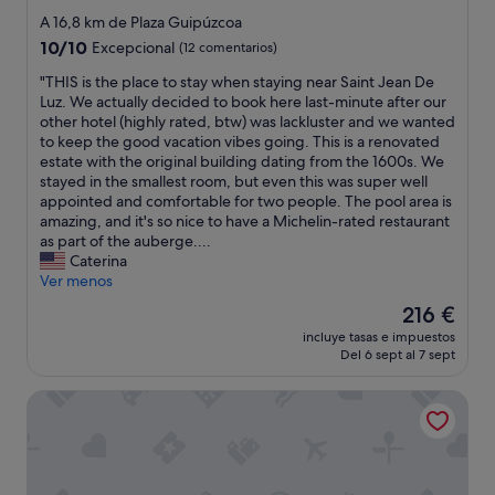
a
a
de
A 16,8 km de Plaza Guipúzcoa
,
ñ
4.0 estrellas
q
10.0
10/10
o
Excepcional
(12 comentarios)
u
sobre
i
"
"THIS is the place to stay when staying near Saint Jean De
e
10,
n
T
Luz. We actually decided to book here last-minute after our
e
Excepcional,
s
H
other hotel (highly rated, btw) was lackluster and we wanted
s
(12 comentarios)
e
I
to keep the good vacation vibes going. This is a renovated
p
c
S
estate with the original building dating from the 1600s. We
e
t
i
stayed in the smallest room, but even this was super well
r
o
s
appointed and comfortable for two people. The pool area is
e
s
t
amazing, and it's so nice to have a Michelin-rated restaurant
m
,
h
as part of the auberge....
o
d
e
Caterina
s
e
p
Ver menos
s
c
l
e
í
El
216 €
a
s
a
precio
incluye tasas e impuestos
c
o
q
actual
Del 6 sept al 7 sept
e
l
u
es
t
u
e
de
Hotel Villa Favorita - Adults Only
o
c
s
216 €
s
i
o
t
o
n
a
n
2
y
e
h