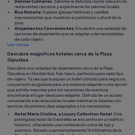
Delicias Culinarias:
Saboree la deliciosa cocina vasca en los
a
restaurantes cercanos y experimente los sabores locales.
s
Rica Historia:
Explore iglesias históricas y castillos
c
impresionantes que muestran el patrimonio cultural de la
o
zona.
n
Alojamientos Convenientes:
Encuentre una variedad de
p
opciones de alojamiento que se adaptan a las necesidades
o
de cada viajero.
c
Leer menos
o
c
Descubre magníficos hoteles cerca de la Plaza
r
Gipuzkoa
i
Descubre una variedad de alojamientos cerca de la Plaza
t
Gipuzkoa en Hondarribia, País Vasco, perfectos para cada tipo
e
de viajero. Ya sea que busques un hotel cómodo para negocios,
r
una pensión acogedora para una estancia relajante o una opción
i
que admita mascotas para tus vacaciones de aventura,
o
encontrarás el lugar ideal para relajarte. Disfruta de un acceso
y
conveniente a las atracciones locales mientras te deleitas con
g
servicios de primera clase adaptados a tus necesidades.
r
o
Hotel Maria Cristina, a Luxury Collection Hotel:
Este
s
prestigioso hotel de 5 estrellas se encuentra en un edificio
e
histórico, ofreciendo una combinación única de lujo y
r
aventura. Situado a aproximadamente 16 kilómetros de la
a