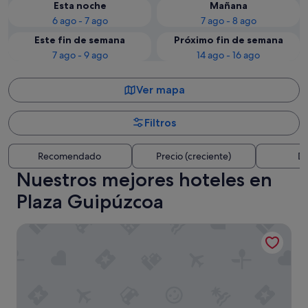
Esta noche
Mañana
6 ago - 7 ago
7 ago - 8 ago
Este fin de semana
Próximo fin de semana
7 ago - 9 ago
14 ago - 16 ago
Ver mapa
Filtros
Recomendado
Precio (creciente)
Di
Nuestros mejores hoteles en
Plaza Guipúzcoa
Parador de Hondarribia