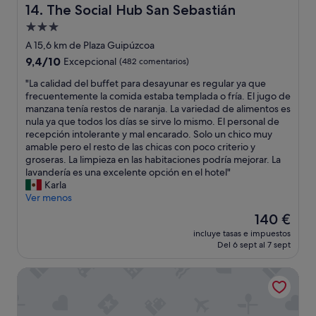
e
e
The Social Hub San Sebastián
14. The Social Hub San Sebastián
s
l
Alojamiento
t
u
a
de
g
A 15,6 km de Plaza Guipúzcoa
y
a
3.0 estrellas
9.4
9,4/10
Excepcional
(482 comentarios)
e
r
sobre
d
"
"
"La calidad del buffet para desayunar es regular ya que
10,
i
L
frecuentemente la comida estaba templada o fría. El jugo de
Excepcional,
n
a
manzana tenía restos de naranja. La variedad de alimentos es
(482 comentarios)
t
c
nula ya que todos los días se sirve lo mismo. El personal de
h
a
recepción intolerante y mal encarado. Solo un chico muy
e
l
amable pero el resto de las chicas con poco criterio y
s
i
groseras. La limpieza en las habitaciones podría mejorar. La
m
d
lavandería es una excelente opción en el hotel"
a
a
Karla
l
d
Ver menos
l
d
El
140 €
e
e
precio
s
incluye tasas e impuestos
l
actual
t
Del 6 sept al 7 sept
b
es
r
u
de
o
Intelier Villa Katalina Hotel by Intelier Hotels & Suites
f
140 €
o
f
m
e
,
t