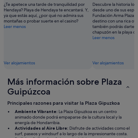
m
¿Te apetece una tarde de tranquilidad por
Descubre la historia loc
a
Hendaya? Playa de Hendaya te encantará. Y,
desde uno de sus espaci
b
ya que estás aquí, ¿por qué no admira sus
Fundación Arma Plaza. 
l
montañas o probar suerte en el casino?
destino con una rica ofer
e
Leer menos
también podrás darte a
p
chapuzón en la playa o s
e
Leer menos
r
o
e
l
Ver alojamientos
Ver alojamientos
r
e
s
Más información sobre Plaza
t
o
Guipúzcoa
d
e
Principales razones para visitar la Plaza Gipuzkoa
l
a
Ambiente Vibrante:
La Plaza Gipuzkoa es un centro
s
animado donde podrá empaparse de la cultura local y la
c
energía de Hondarribia.
h
Actividades al Aire Libre:
Disfrute de actividades como el
i
surf, paseos y windsurf a lo largo de la impresionante costa.
c