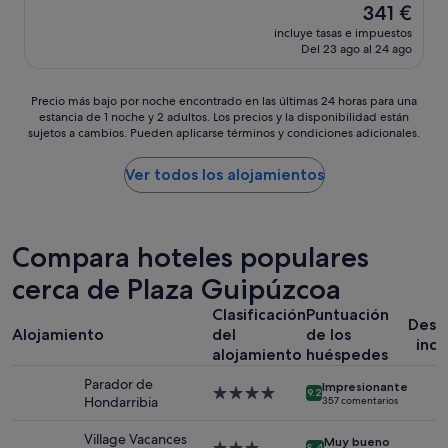
s
El
341 €
e
e
precio
incluye tasas e impuestos
l
s
actual
Del 23 ago al 24 ago
e
i
es
n
r
de
t
v
341 €
Precio
Precio más bajo por noche encontrado en las últimas 24 horas para una
e
e
estancia de 1 noche y 2 adultos. Los precios y la disponibilidad están
más
h
l
sujetos a cambios. Pueden aplicarse términos y condiciones adicionales.
bajo
o
o
por
t
m
noche
Ver todos los alojamientos
e
i
encontrado
l
s
en
c
m
las
o
o
últimas
Compara hoteles populares
n
.
24 horas
m
E
cerca de Plaza Guipúzcoa
para
u
l
una
y
p
Clasificación
Puntuación
estancia
b
Desa
e
Alojamiento
del
de los
de
u
incl
r
1 noche
alojamiento
huéspedes
e
s
y
n
o
Parador de
Impresionante
2 adultos.
Alojamiento
a
9.2
n
Hondarribia
357 comentarios
Los
de
u
a
precios
4.0 estrellas
b
l
Village Vacances
y
Muy bueno
8.4