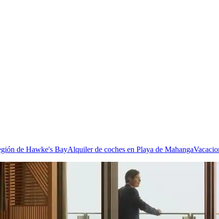
egión de Hawke's Bay
Alquiler de coches en Playa de Mahanga
Vacacio