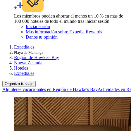
Los miembros pueden ahorrar al menos un 10 % en más de
100 000 hoteles de todo el mundo tras iniciar sesión.
Iniciar sesión
Más información sobre Expedia Rewards
Danos tu opinión
Expedia.es
Playa de Mahanga
Región de Hawke's Bay
Nueva Zelanda
Hoteles
Expedia.es
Organiza tu viaje
Alquileres vacacionales en Región de Hawke's Bay
Actividades en R