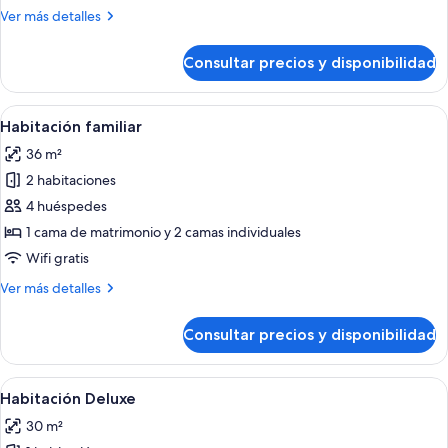
doble
Más
Ver más detalles
detalles
de
Consultar precios y disponibilidad
Habitación
estándar
doble
Abrir
Habitación de hotel con cama, escritorio
2
Habitación familiar
todas
36 m²
las
2 habitaciones
fotos
de
4 huéspedes
Habitación
1 cama de matrimonio y 2 camas individuales
familiar
Wifi gratis
Más
Ver más detalles
detalles
de
Consultar precios y disponibilidad
Habitación
familiar
Abrir
Una habitación de hotel con una cama,
3
Habitación Deluxe
todas
30 m²
las