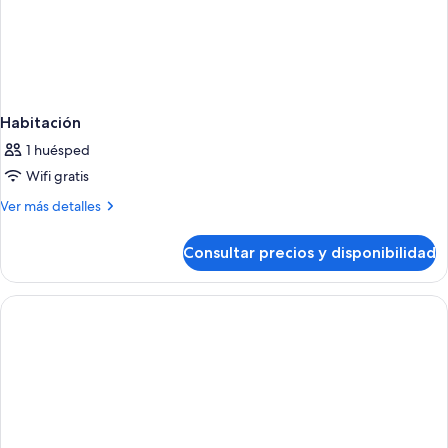
Habitación
1 huésped
Wifi gratis
Más
Ver más detalles
detalles
de
Consultar precios y disponibilidad
Habitación