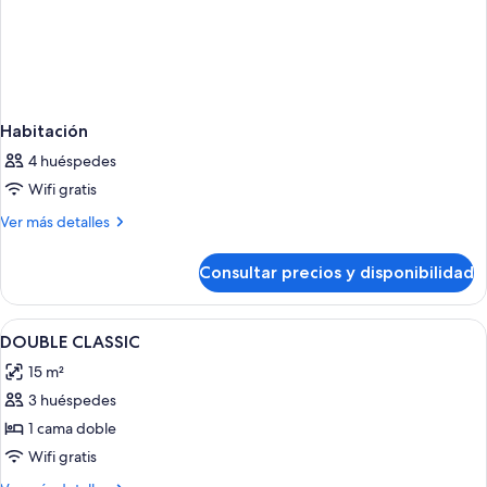
Habitación
4 huéspedes
Wifi gratis
Más
Ver más detalles
detalles
de
Consultar precios y disponibilidad
Habitación
Abrir
Habitación de hotel con cama, mesitas d
1
DOUBLE CLASSIC
todas
15 m²
las
3 huéspedes
fotos
de
1 cama doble
DOUBLE
Wifi gratis
CLASSIC