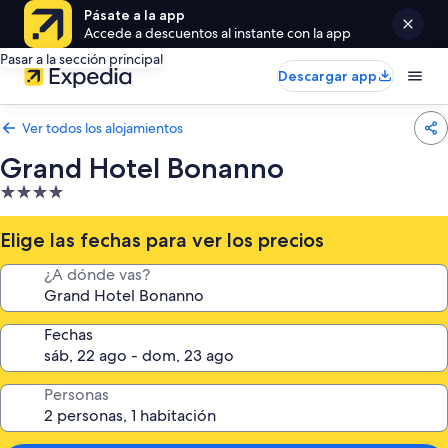
Pásate a la app
Accede a descuentos al instante con la app
Pasar a la sección principal
Descargar app
Ver todos los alojamientos
Grand Hotel Bonanno
Alojamiento
de
4.0 estrellas
Elige las fechas para ver los precios
¿A dónde vas?
Fechas
Personas