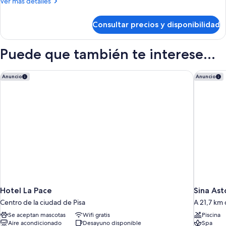
Más
Ver más detalles
detalles
de
Consultar precios y disponibilidad
DOUBLE
CLASSIC
Puede que también te interese...
Hotel La Pace
Sina Ast
Anuncio
Anuncio
Hotel La Pace
Sina Ast
Centro de la ciudad de Pisa
A 21,7 km 
Se aceptan mascotas
Wifi gratis
Piscina
Aire acondicionado
Desayuno disponible
Spa