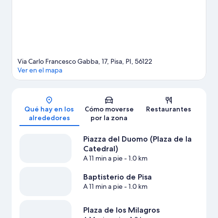
o en bicicleta o la equitación. Los huéspedes destacan la
ubicación de este hotel por la proximidad de varios atractivos
turísticos.
Ver guía de viaje de Pisa
Via Carlo Francesco Gabba, 17, Pisa, PI, 56122
Ver en el mapa
Mapa
Qué hay en los
Cómo moverse
Restaurantes
alrededores
por la zona
Piazza del Duomo (Plaza de la
Catedral)
A 11 min a pie
- 1.0 km
Baptisterio de Pisa
A 11 min a pie
- 1.0 km
Plaza de los Milagros