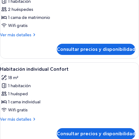
1 habitación
fotos
de
2 huéspedes
Habitación
1 cama de matrimonio
Deluxe
Wifi gratis
Más
Ver más detalles
detalles
de
Consultar precios y disponibilidad
Habitación
Deluxe
Abrir
Edredones de plumas, minibar, caja fue
2
Habitación individual Confort
todas
18 m²
las
1 habitación
fotos
de
1 huésped
Habitación
1 cama individual
individual
Wifi gratis
Confort
Más
Ver más detalles
detalles
de
Consultar precios y disponibilidad
Habitación