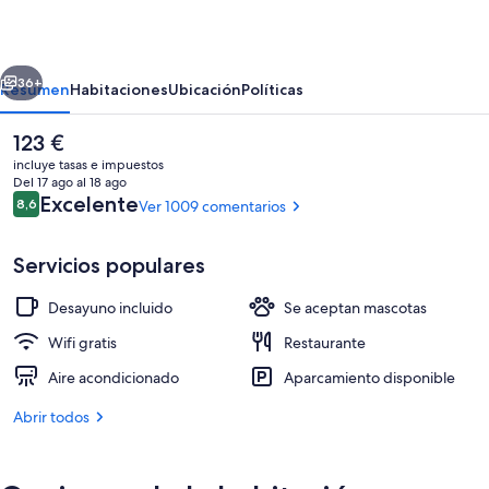
Bonanno
erior
Siguiente
36+
Resumen
Habitaciones
Ubicación
Políticas
El
123 €
precio
incluye tasas e impuestos
actual
Del 17 ago al 18 ago
es
Comentarios
Excelente
8,6
Ver 1009 comentarios
8,6 de 10
de
123 €
Servicios populares
Desayuno incluido
Se aceptan mascotas
Recepción
Wifi gratis
Restaurante
Aire acondicionado
Aparcamiento disponible
Abrir todos