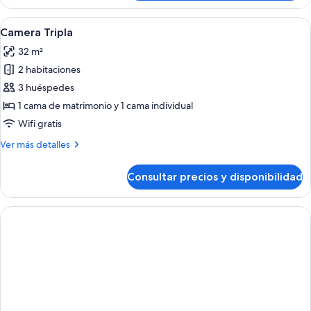
individual
Confort
Abrir
Habitación de hotel con cama, escritorio
3
Camera Tripla
todas
32 m²
las
2 habitaciones
fotos
de
3 huéspedes
Camera
1 cama de matrimonio y 1 cama individual
Tripla
Wifi gratis
Más
Ver más detalles
detalles
de
Consultar precios y disponibilidad
Camera
Tripla