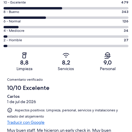
479
10 - Excelente
479
comentarios
343
8 - Bueno
343
de
comentarios
un
126
6 - Normal
126
de
total
comentarios
un
34
4 - Mediocre
34
de
de
total
comentarios
1009
un
27
2 - Horrible
27
de
de
con
total
comentarios
1009
un
una
de
de
con
total
puntuación
1009
un
una
de
8,8
8,2
9,0
de
con
total
puntuación
1009
Limpieza
Servicios
Personal
10
una
de
de
con
Comentarios
-
puntuación
1009
8
Comentario verificado
una
Excelente
de
con
-
puntuación
10/10 Excelente
6
una
Bueno
de
-
puntuación
Carlos
4
Normal
1 de jul de 2026
de
-
2
Aspectos positivos: Limpieza, personal, servicios y instalaciones y
Mediocre
-
estado del alojamiento
Horrible
Traducir con Google
Muy buen staff. Me hicieron.un early check in. Muy buen