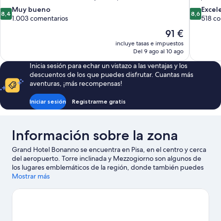
8.4
8.6
Muy bueno
Excel
8,4
8,6
sobre
sobre
1.003 comentarios
518 c
10,
10,
El
91 €
Muy
Excelente
precio
incluye tasas e impuestos
bueno,
518 comen
actual
Del 9 ago al 10 ago
1.003 comentarios
es
Inicia sesión para echar un vistazo a las ventajas y los
de
descuentos de los que puedes disfrutar. Cuantas más
91 €
aventuras, ¡más recompensas!
Iniciar sesión
Registrarme gratis
Información sobre la zona
Grand Hotel Bonanno se encuentra en Pisa, en el centro y cerca
del aeropuerto. Torre inclinada y Mezzogiorno son algunos de
los lugares emblemáticos de la región, donde también puedes
acercarte a Balneario Bagni di Pisa y Paintball Toscana si buscas
Mostrar más
unas vacaciones activas. ¿Te apetece disfrutar de un evento
especial? Puedes consultar el calendario de Arena Garibaldi o
Foro Modigliani. ¡Saca los palos y mejora tu swing! Podrás
depurar tu técnica en un campo de golf cercano, o bien ir en
busca de aventuras practicando actividades como las rutas a pie