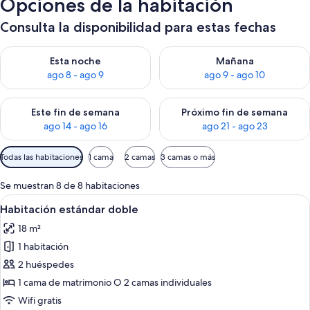
Opciones de la habitación
Consulta la disponibilidad para estas fechas
Consulta la disponibilidad para esta noche, ago 8 - ago 9
Consulta la disponibilidad pa
Esta noche
Mañana
ago 8 - ago 9
ago 9 - ago 10
Consulta la disponibilidad para este fin de semana, ago 14 - a
Consulta la disponibilidad par
Este fin de semana
Próximo fin de semana
ago 14 - ago 16
ago 21 - ago 23
Filtros
Todas las habitaciones
1 cama
2 camas
3 camas o más
disponibles
para
Se muestran 8 de 8 habitaciones
las
Abrir
Habitación de hotel con cama, escritor
2
Habitación estándar doble
habitaciones
todas
18 m²
las
1 habitación
fotos
de
2 huéspedes
Habitación
1 cama de matrimonio O 2 camas individuales
estándar
Wifi gratis