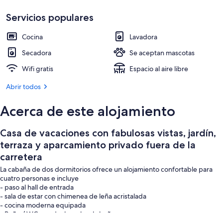
privado
fuera
Servicios populares
Puerto deportivo
de
Cocina
Lavadora
la
Secadora
Se aceptan mascotas
carretera
Wifi gratis
Espacio al aire libre
Abrir todos
Acerca de este alojamiento
Casa de vacaciones con fabulosas vistas, jardín,
terraza y aparcamiento privado fuera de la
carretera
La cabaña de dos dormitorios ofrece un alojamiento confortable para
cuatro personas e incluye
- paso al hall de entrada
- sala de estar con chimenea de leña acristalada
- cocina moderna equipada
- Baño / WC con ducha sobre la bañera.