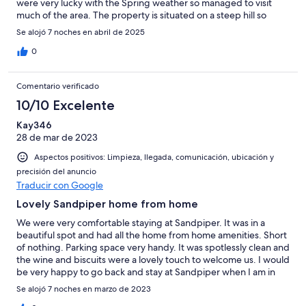
were very lucky with the Spring weather so managed to visit
much of the area. The property is situated on a steep hill so
need to be physically fit if you are walking.
Se alojó 7 noches en abril de 2025
0
Comentario verificado
10/10 Excelente
Kay346
28 de mar de 2023
Aspectos positivos: Limpieza, llegada, comunicación, ubicación y
precisión del anuncio
Traducir con Google
Lovely Sandpiper home from home
We were very comfortable staying at Sandpiper. It was in a
beautiful spot and had all the home from home amenities. Short
of nothing. Parking space very handy. It was spotlessly clean and
the wine and biscuits were a lovely touch to welcome us. I would
be very happy to go back and stay at Sandpiper when I am in
Cornwall again for sure.
Se alojó 7 noches en marzo de 2023