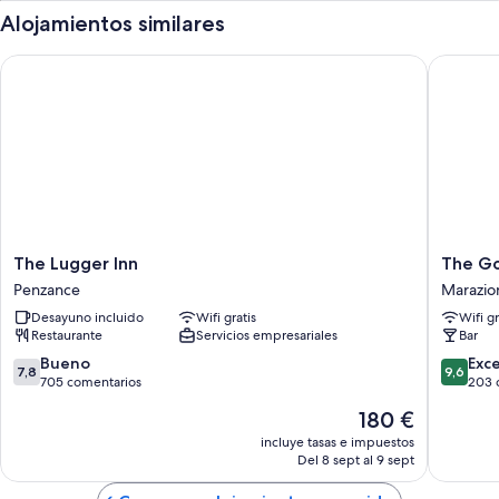
Alojamientos similares
The Lugger Inn
The God
The
The
The Lugger Inn
The Go
Lugger
Godolph
Penzance
Marazio
Inn
Marazio
Desayuno incluido
Wifi gratis
Wifi gr
Penzance
Restaurante
Servicios empresariales
Bar
7.8
9.6
Bueno
Exc
7,8
9,6
sobre
sobre
705 comentarios
203 
10,
10,
El
180 €
Bueno,
Excepcio
precio
705 comentarios
203 com
incluye tasas e impuestos
actual
Del 8 sept al 9 sept
es
de