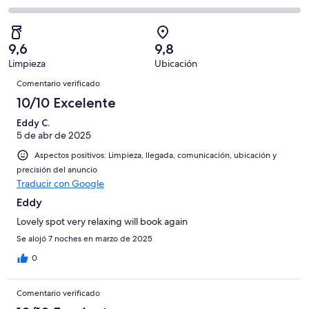
de
de
con
total
comentarios
74
un
una
de
de
con
total
puntuación
74
un
una
de
9,6
9,8
de
con
total
puntuación
74
Limpieza
Ubicación
10
una
de
de
Comentarios
con
-
puntuación
74
Comentario verificado
8
una
Excelente
de
con
10/10 Excelente
-
puntuación
6
una
Bueno
de
Eddy C.
-
puntuación
4
5 de abr de 2025
Normal
de
-
2
Aspectos positivos: Limpieza, llegada, comunicación, ubicación y
Mediocre
-
precisión del anuncio
Traducir con Google
Horrible
Eddy
Lovely spot very relaxing will book again
Se alojó 7 noches en marzo de 2025
0
Comentario verificado