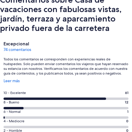
vacaciones con fabulosas vistas,
jardín, terraza y aparcamiento
privado fuera de la carretera
Comentarios
Excepcional
74 comentarios
Todos los comentarios se corresponden con experiencias reales de
huéspedes. Solo pueden enviar comentarios los viajeros que hayan reservado
su estancia con nosotros. Verificamos los comentarios de acuerdo con nuestra
guía de contenidos, y los publicamos todos, ya sean positivos o negativos.
Se
Leer más
abre
en
61
10 - Excelente
61
una
comentarios
ventana
12
8 - Bueno
12
de
nueva
comentarios
un
1
6 - Normal
1
de
total
comentarios
un
0
4 - Mediocre
0
de
de
total
comentarios
74
un
0
2 - Horrible
0