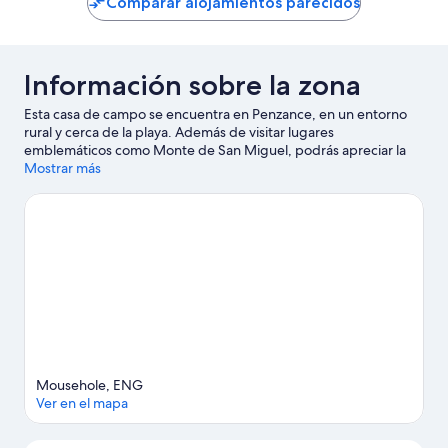
Comparar alojamientos parecidos
180 €
Información sobre la zona
Esta casa de campo se encuentra en Penzance, en un entorno
rural y cerca de la playa. Además de visitar lugares
emblemáticos como Monte de San Miguel, podrás apreciar la
belleza natural de Porthcurno Beach o Carbis Bay Beach. ¿Viajas
Mostrar más
con niños? Si es así, puedes llevarlos a Penzance Leisure Centre
o a Jardín y vivero de dalias National Dahlia Collection. Tendrás la
oportunidad de disfrutar del agua realizando actividades como
submarinismo o esnórquel, pero también podrás vivir grandes
aventuras practicando el ciclismo o las rutas a pie o en bicicleta
en las inmediaciones.
Ver guía de viaje de Penzance
Ver más casas de campo en Penzance
Mousehole, ENG
Ver en el mapa