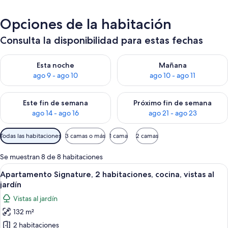
Opciones de la habitación
Consulta la disponibilidad para estas fechas
Consulta la disponibilidad para esta noche, ago 9 - ago 10
Consulta la disponibilidad par
Esta noche
Mañana
ago 9 - ago 10
ago 10 - ago 11
Consulta la disponibilidad para este fin de semana, ago 14 - a
Consulta la disponibilidad par
Este fin de semana
Próximo fin de semana
ago 14 - ago 16
ago 21 - ago 23
Filtros
Todas las habitaciones
3 camas o más
1 cama
2 camas
disponibles
para
Se muestran 8 de 8 habitaciones
las
Abrir
Una sala de estar acogedora con un s
9
Apartamento Signature, 2 habitaciones, cocina, vistas al
habitaciones
todas
jardín
las
Vistas al jardín
fotos
132 m²
de
2 habitaciones
Apartamento