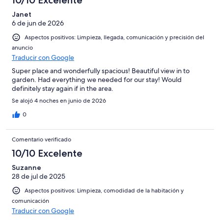
10/10 Excelente
-
puntuación
4
Normal
Janet
de
-
6 de jun de 2026
2
Mediocre
-
Aspectos positivos: Limpieza, llegada, comunicación y precisión del
Horrible
anuncio
Traducir con Google
Super place and wonderfully spacious! Beautiful view in to
garden. Had everything we needed for our stay! Would
definitely stay again if in the area.
Se alojó 4 noches en junio de 2026
0
Comentario verificado
10/10 Excelente
Suzanne
28 de jul de 2025
Aspectos positivos: Limpieza, comodidad de la habitación y
comunicación
Traducir con Google