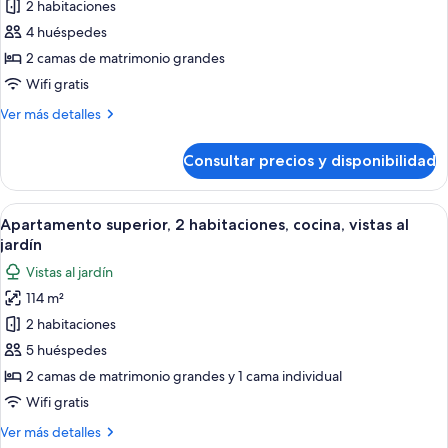
de
2 habitaciones
de
Apartamento
hidromasaje,
4 huéspedes
vistas
clásico,
2 camas de matrimonio grandes
al
2
Wifi gratis
jardín
habitaciones,
Más
Ver más detalles
cocina,
detalles
vistas
de
Consultar precios y disponibilidad
al
Apartamento
clásico,
jardín
2
Abrir
Amplia sala de estar con sofá, mesa d
9
habitaciones,
Apartamento superior, 2 habitaciones, cocina, vistas al
todas
cocina,
jardín
vistas
las
Vistas al jardín
al
fotos
jardín
114 m²
de
2 habitaciones
Apartamento
superior,
5 huéspedes
2
2 camas de matrimonio grandes y 1 cama individual
habitaciones,
Wifi gratis
cocina,
Más
Ver más detalles
vistas