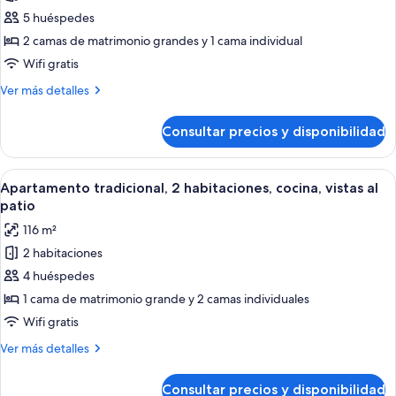
Signature,
5 huéspedes
2
2 camas de matrimonio grandes y 1 cama individual
habitaciones,
Wifi gratis
cocina,
Más
Ver más detalles
vistas
detalles
al
de
Consultar precios y disponibilidad
Apartamento
jardín
Signature,
2
Abrir
Un dormitorio con una cama grande, l
11
habitaciones,
Apartamento tradicional, 2 habitaciones, cocina, vistas al
todas
cocina,
patio
vistas
las
116 m²
al
fotos
jardín
2 habitaciones
de
4 huéspedes
Apartamento
tradicional,
1 cama de matrimonio grande y 2 camas individuales
2
Wifi gratis
habitaciones,
Más
Ver más detalles
cocina,
detalles
vistas
de
Consultar precios y disponibilidad
Apartamento