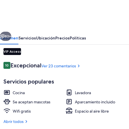
Holyland
House
-
Greenacres
erior
Siguiente
Estates
83+
Resumen
Servicios
Ubicación
Precios
Políticas
VIP Access
Comentarios
Excepcional
10
Ver 23 comentarios
10 de 10
Servicios populares
Cocina
Lavadora
Senderismo
Se aceptan mascotas
Aparcamiento incluido
Wifi gratis
Espacio al aire libre
Abrir todos