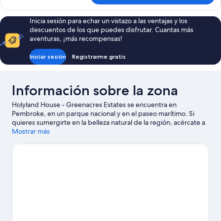
Business,
1
Inicia sesión para echar un vistazo a las ventajas y los
habitación,
descuentos de los que puedes disfrutar. Cuantas más
cocina
aventuras, ¡más recompensas!
Iniciar sesión
Registrarme gratis
Información sobre la zona
Holyland House - Greenacres Estates se encuentra en
Pembroke, en un parque nacional y en el paseo marítimo. Si
quieres sumergirte en la belleza natural de la región, acércate a
Parque Nacional Pembrokeshire Coast o a Playa de Tenby.
Mostrar más
Jardines de Upton Castle y Parque de atracciones Heatherton
World of Activities también merecen la pena.
Ver guía de viaje
de Pembroke
Ver más apartamentos en Pembroke