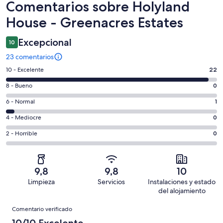
Comentarios
Comentarios sobre Holyland
House - Greenacres Estates
Excepcional
10
23 comentarios
22
10 - Excelente
22
comentarios
0
8 - Bueno
0
de
comentarios
un
1
6 - Normal
1
de
total
comentarios
un
0
4 - Mediocre
0
de
de
total
comentarios
23
un
0
2 - Horrible
0
de
de
con
total
comentarios
23
un
una
de
de
con
total
puntuación
23
un
una
de
9,8
9,8
10
de
con
total
puntuación
23
Limpieza
Servicios
Instalaciones y estado
10
una
de
de
con
del alojamiento
-
puntuación
23
8
una
Comentarios
Excelente
de
con
Comentario verificado
-
puntuación
6
una
Bueno
de