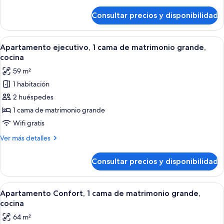
detalles
al
de
Consultar precios y disponibilidad
Apartamento
jardín
superior,
2
Abrir
Una cama bien hecha con sábanas blan
10
habitaciones,
Apartamento ejecutivo, 1 cama de matrimonio grande,
todas
cocina,
cocina
vistas
las
59 m²
al
fotos
jardín
1 habitación
de
2 huéspedes
Apartamento
ejecutivo,
1 cama de matrimonio grande
1
Wifi gratis
cama
Más
Ver más detalles
de
detalles
matrimonio
de
Consultar precios y disponibilidad
Apartamento
grande,
ejecutivo,
cocina
1
Abrir
Un dormitorio con cama, lámparas de 
8
cama
Apartamento Confort, 1 cama de matrimonio grande,
todas
de
cocina
matrimonio
las
64 m²
grande,
fotos