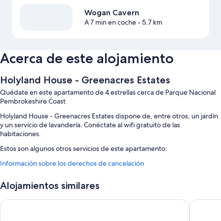
Wogan Cavern
A 7 min en coche
- 5.7 km
Acerca de este alojamiento
Holyland House - Greenacres Estates
Quédate en este apartamento de 4 estrellas cerca de Parque Nacional
Pembrokeshire Coast
Holyland House - Greenacres Estates dispone de, entre otros, un jardín
y un servicio de lavandería. Conéctate al wifi gratuito de las
habitaciones.
Estos son algunos otros servicios de este apartamento:
Información sobre los derechos de cancelación
Aparcamiento gratis
Servicio de registro de salida exprés, juegos y una zona para
Alojamientos similares
mascotas sin correa
Una reserva natural, consigna de equipaje y servicio local de
Tŷ Milford Waterfront
Best Wes
entrega de comida