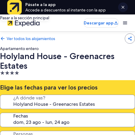
Pásate a la app
Accede a descuentos al instante con la app
Pasar a la sección principal
Descargar app
Ver todos los alojamientos
Apartamento entero
Holyland House - Greenacres
Estates
Alojamiento
de
4.0 estrellas
Elige las fechas para ver los precios
¿A dónde vas?
Fechas
Personas