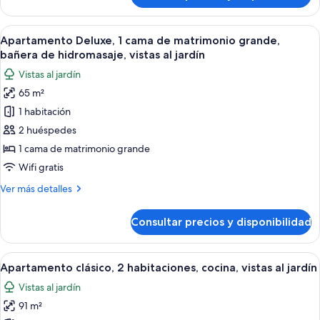
al
tradicional,
patio
2
Abrir
Una sala de estar con sofá, televisión,
10
habitaciones,
Apartamento Deluxe, 1 cama de matrimonio grande,
todas
cocina,
bañera de hidromasaje, vistas al jardín
vistas
las
Vistas al jardín
al
fotos
patio
65 m²
de
1 habitación
Apartamento
Deluxe,
2 huéspedes
1
1 cama de matrimonio grande
cama
Wifi gratis
de
Más
Ver más detalles
matrimonio
detalles
grande,
de
Consultar precios y disponibilidad
Apartamento
bañera
Deluxe,
de
1
Abrir
Amplia sala de estar con sofá de cuer
hidromasaje,
11
cama
Apartamento clásico, 2 habitaciones, cocina, vistas al jardín
todas
vistas
de
Vistas al jardín
matrimonio
las
al
grande,
91 m²
fotos
jardín
bañera