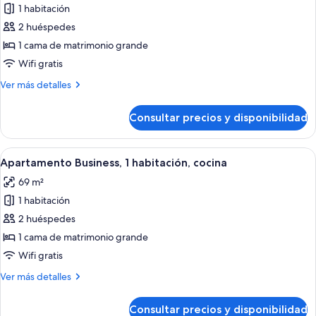
cocina
1 habitación
de
2 huéspedes
Apartamento
Confort,
1 cama de matrimonio grande
1
Wifi gratis
cama
Más
Ver más detalles
de
detalles
matrimonio
de
Consultar precios y disponibilidad
Apartamento
grande,
Confort,
cocina
1
Abrir
Una sala de estar con un sofá de cuero
11
cama
Apartamento Business, 1 habitación, cocina
todas
de
69 m²
matrimonio
las
grande,
1 habitación
fotos
cocina
de
2 huéspedes
Apartamento
1 cama de matrimonio grande
Business,
Wifi gratis
1
Más
Ver más detalles
habitación,
detalles
cocina
de
Consultar precios y disponibilidad
Apartamento