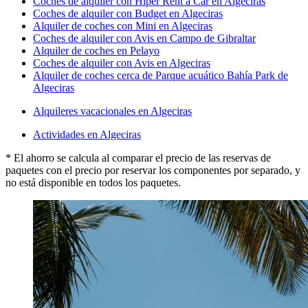
Coches de alquiler con Hiper Rent a Car en Algeciras
Coches de alquiler con Budget en Algeciras
Alquiler de coches con Mini en Algeciras
Coches de alquiler con Avis en Campo de Gibraltar
Alquiler de coches en Pelayo
Coches de alquiler con Avis en Algeciras
Alquiler de coches cerca de Parque acuático Bahía Park de
Algeciras
Alquileres vacacionales en Algeciras
Actividades en Algeciras
* El ahorro se calcula al comparar el precio de las reservas de
paquetes con el precio por reservar los componentes por separado, y
no está disponible en todos los paquetes.