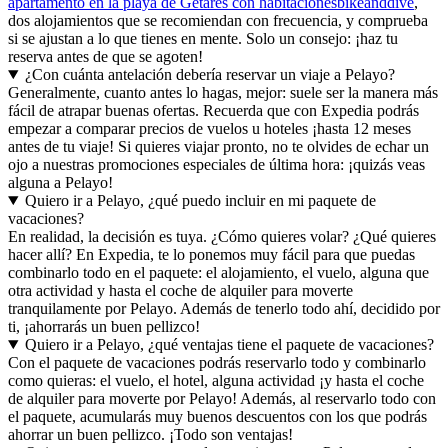
apartamento en la playa de Getares con habitacionesbikeanddive
,
dos alojamientos que se recomiendan con frecuencia, y comprueba
si se ajustan a lo que tienes en mente. Solo un consejo: ¡haz tu
reserva antes de que se agoten!
¿Con cuánta antelación debería reservar un viaje a Pelayo?
Generalmente, cuanto antes lo hagas, mejor: suele ser la manera más
fácil de atrapar buenas ofertas. Recuerda que con Expedia podrás
empezar a comparar precios de vuelos u hoteles ¡hasta 12 meses
antes de tu viaje! Si quieres viajar pronto, no te olvides de echar un
ojo a nuestras promociones especiales de última hora: ¡quizás veas
alguna a Pelayo!
Quiero ir a Pelayo, ¿qué puedo incluir en mi paquete de
vacaciones?
En realidad, la decisión es tuya. ¿Cómo quieres volar? ¿Qué quieres
hacer allí? En Expedia, te lo ponemos muy fácil para que puedas
combinarlo todo en el paquete: el alojamiento, el vuelo, alguna que
otra actividad y hasta el coche de alquiler para moverte
tranquilamente por Pelayo. Además de tenerlo todo ahí, decidido por
ti, ¡ahorrarás un buen pellizco!
Quiero ir a Pelayo, ¿qué ventajas tiene el paquete de vacaciones?
Con el paquete de vacaciones podrás reservarlo todo y combinarlo
como quieras: el vuelo, el hotel, alguna actividad ¡y hasta el coche
de alquiler para moverte por Pelayo! Además, al reservarlo todo con
el paquete, acumularás muy buenos descuentos con los que podrás
ahorrar un buen pellizco. ¡Todo son ventajas!