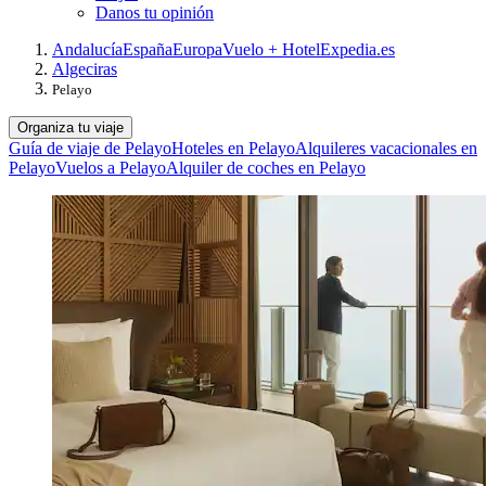
Danos tu opinión
Andalucía
España
Europa
Vuelo + Hotel
Expedia.es
Algeciras
Pelayo
Organiza tu viaje
Guía de viaje de Pelayo
Hoteles en Pelayo
Alquileres vacacionales en
Pelayo
Vuelos a Pelayo
Alquiler de coches en Pelayo