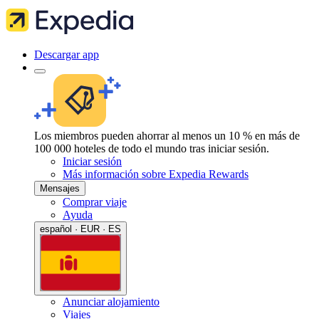
Descargar app
Los miembros pueden ahorrar al menos un 10 % en más de
100 000 hoteles de todo el mundo tras iniciar sesión.
Iniciar sesión
Más información sobre Expedia Rewards
Mensajes
Comprar viaje
Ayuda
español · EUR · ES
Anunciar alojamiento
Viajes