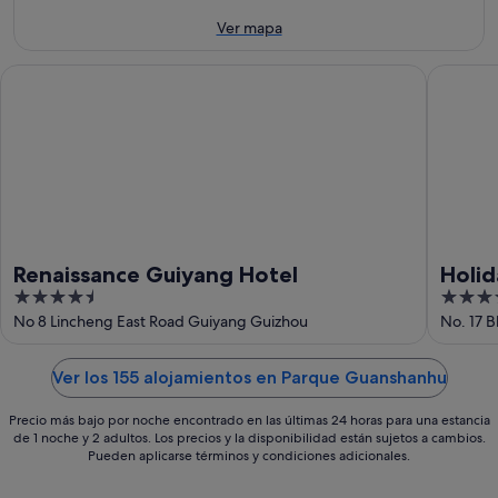
8
ago
de
ago
-
semana,
Ver mapa
9
14
ago
ago
Renaissance Guiyang Hotel
Holiday 
-
16
ago
Renaissance Guiyang Hotel
Holid
4.5
3.5
Aven
out
out
No 8 Lincheng East Road Guiyang Guizhou
No. 17 
of
of
5
5
Ver los 155 alojamientos en Parque Guanshanhu
Precio más bajo por noche encontrado en las últimas 24 horas para una estancia
de 1 noche y 2 adultos. Los precios y la disponibilidad están sujetos a cambios.
Pueden aplicarse términos y condiciones adicionales.