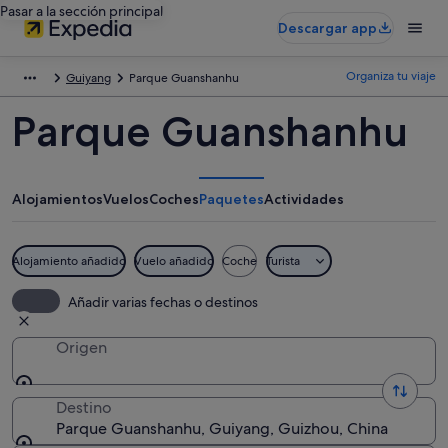
Pasar a la sección principal
Descargar app
Organiza tu viaje
Guiyang
Parque Guanshanhu
Parque Guanshanhu
Alojamientos
Vuelos
Coches
Paquetes
Actividades
Alojamiento añadido
Vuelo añadido
Coche
Turista
Añadir varias fechas o destinos
Origen
Destino
Parque Guanshanhu, Guiyang, Guizhou, China