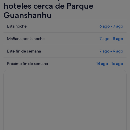
hoteles cerca de Parque
Guanshanhu
Comprueba
Esta noche
6 ago - 7 ago
los
precios
Comprueba
Mañana por la noche
7 ago - 8 ago
cerca
los
de
precios
Comprueba
Este fin de semana
7 ago - 9 ago
Parque
cerca
los
Guanshanhu
de
precios
Comprueba
Próximo fin de semana
14 ago - 16 ago
para
Parque
cerca
los
esta
Guanshanhu
de
precios
noche,
para
Parque
cerca
6
mañana
Guanshanhu
de
ago
por
para
Parque
-
la
este
Guanshanhu
7
noche,
fin
para
ago
7
de
el
ago
semana,
próximo
-
7
fin