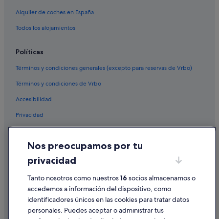
Alquiler de coches en España
Todos los alojamientos
Políticas
Términos y condiciones generales (excepto para reservas de Vrbo)
Términos y condiciones de Vrbo
Accesibilidad
Privacidad
Cookies
Nos preocupamos por tu
Condiciones de uso
privacidad
Información legal/contacto
Pautas sobre el contenido y cómo denunciar contenido
Tanto nosotros como nuestros
16
socios almacenamos o
accedemos a información del dispositivo, como
identificadores únicos en las cookies para tratar datos
Ayuda
personales. Puedes aceptar o administrar tus
Ayuda